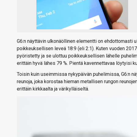
G6:n näyttävin ulkonäöllinen elementti on ehdottomasti u
poikkeuksellisen leveä 18:9 (eli 2:1). Kuten vuoden 2017
pyöristetty ja se ulottuu poikkeuksellisen lähelle puheli
erittäin hyvä lähes 79 %. Pientä kavennettavaa löytyisi k
Toisin kuin useimmissa nykypäivän puhelimissa, G6:n näyt
reunoja, joka korostaa hieman metallisen rungon reunoje
erittäin kirkkaalta ja värikylläiseltä.