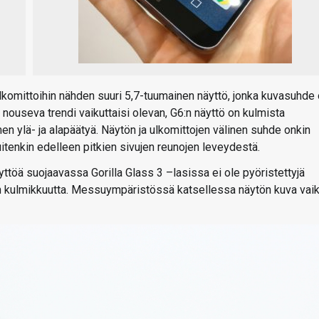
lkomittoihin nähden suuri 5,7-tuumainen näyttö, jonka kuvasuhde
 nouseva trendi vaikuttaisi olevan, G6:n näyttö on kulmista
men ylä- ja alapäätyä. Näytön ja ulkomittojen välinen suhde onkin
uitenkin edelleen pitkien sivujen reunojen leveydestä.
töä suojaavassa Gorilla Glass 3 –lasissa ei ole pyöristettyjä
n kulmikkuutta. Messuympäristössä katsellessa näytön kuva vaik