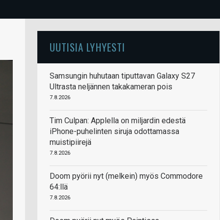
UUTISIA LYHYESTI
Samsungin huhutaan tiputtavan Galaxy S27
Ultrasta neljännen takakameran pois
7.8.2026
Tim Culpan: Applella on miljardin edestä
iPhone-puhelinten siruja odottamassa
muistipiirejä
7.8.2026
Doom pyörii nyt (melkein) myös Commodore
64:llä
7.8.2026