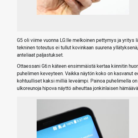
G5 oli viime vuonna LG:lle melkoinen pettymys ja yritys 
tekninen toteutus ei tullut kovinkaan suurena yllätyksenä,
anteliaat paljastukset.
Ottaessani G6:n käteen ensimmäistä kertaa kiinnitin hu
puhelimen keveyteen. Vaikka näytön koko on kasvanut edel
kohtuulliset kaksi milliä leveämpi. Painoa puhelimella 
ulkoreunoja hipova näyttö aiheuttaa jonkinlaisen hämäävän