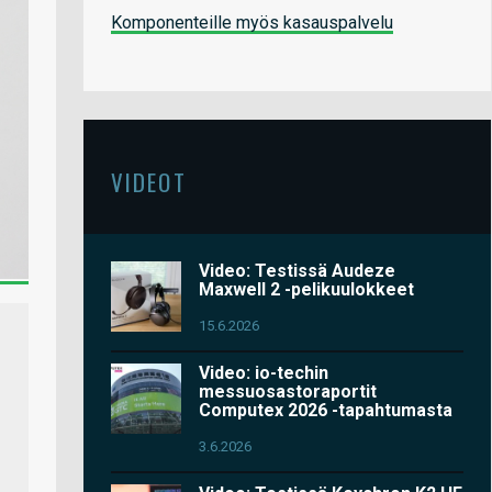
Komponenteille myös kasauspalvelu
VIDEOT
Video: Testissä Audeze
Maxwell 2 -pelikuulokkeet
15.6.2026
Video: io-techin
messuosastoraportit
Computex 2026 -tapahtumasta
3.6.2026