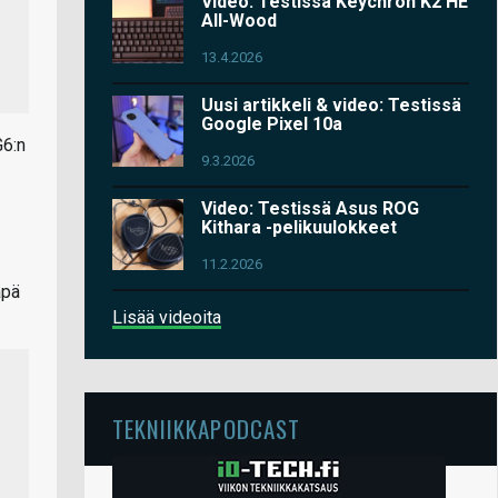
Video: Testissä Keychron K2 HE
All-Wood
13.4.2026
Uusi artikkeli & video: Testissä
Google Pixel 10a
G6:n
9.3.2026
Video: Testissä Asus ROG
Kithara -pelikuulokkeet
11.2.2026
äpä
Lisää videoita
TEKNIIKKAPODCAST