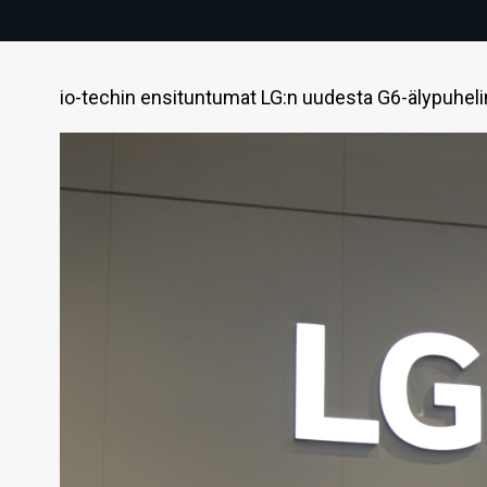
io-techin ensituntumat LG:n uudesta G6-älypuheli