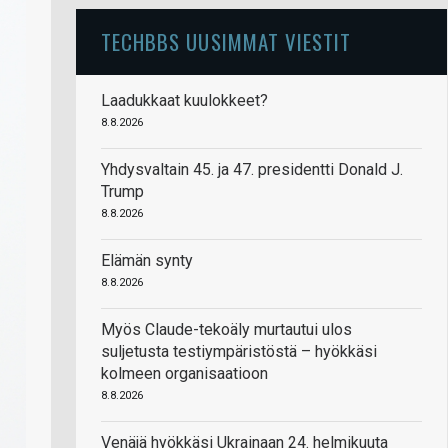
TECHBBS UUSIMMAT VIESTIT
Laadukkaat kuulokkeet?
8.8.2026
Yhdysvaltain 45. ja 47. presidentti Donald J.
Trump
8.8.2026
Elämän synty
8.8.2026
Myös Claude-tekoäly murtautui ulos
suljetusta testiympäristöstä – hyökkäsi
kolmeen organisaatioon
8.8.2026
Venäjä hyökkäsi Ukrainaan 24. helmikuuta