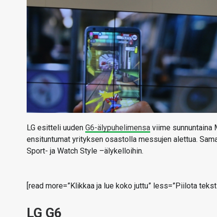
LG esitteli uuden
G6-älypuhelimensa
viime sunnuntaina 
ensituntumat yrityksen osastolla messujen alettua. Sa
Sport- ja Watch Style –älykelloihin.
[read more=”Klikkaa ja lue koko juttu” less=”Piilota teksti
LG G6