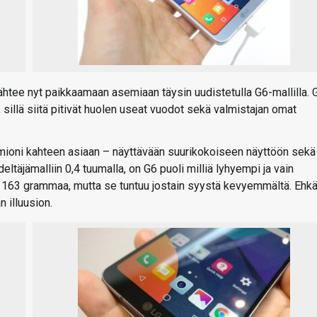
lähtee nyt paikkaamaan asemiaan täysin uudistetulla G6-mallilla. 
 sillä siitä pitivät huolen useat vuodot sekä valmistajan omat
omioni kahteen asiaan – näyttävään suurikokoiseen näyttöön sekä
täjämalliin 0,4 tuumalla, on G6 puoli milliä lyhyempi ja vain
on 163 grammaa, mutta se tuntuu jostain syystä kevyemmältä. Ehk
 illuusion.