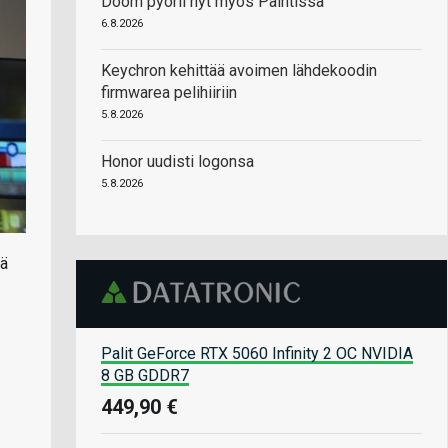
Doom pyörii nyt myös Paintissa
6.8.2026
Keychron kehittää avoimen lähdekoodin
firmwarea pelihiiriin
5.8.2026
Honor uudisti logonsa
5.8.2026
tä
Palit GeForce RTX 5060 Infinity 2 OC NVIDIA
8 GB GDDR7
449,90 €