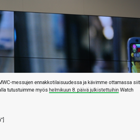
MWC-messujen ennakkotilaisuudessa ja kävimme ottamassa sii
malla tutustuimme myös
helmikuun 8. päivä julkistettuihin
Watch
”]