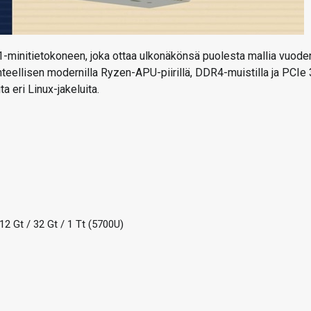
01-minitietokoneen, joka ottaa ulkonäkönsä puolesta mallia vuode
teellisen modernilla Ryzen-APU-piirillä, DDR4-muistilla ja PCIe 
a eri Linux-jakeluita.
12 Gt / 32 Gt / 1 Tt (5700U)