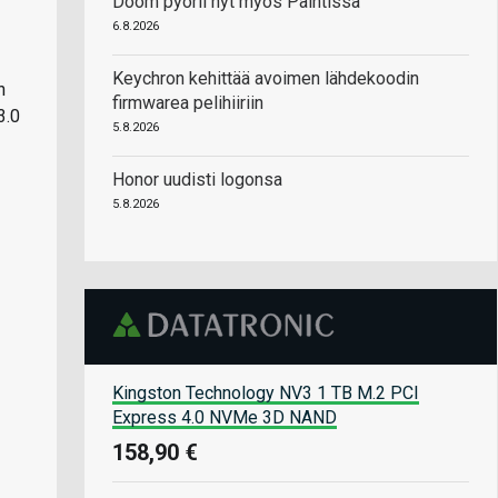
Doom pyörii nyt myös Paintissa
6.8.2026
Keychron kehittää avoimen lähdekoodin
n
firmwarea pelihiiriin
3.0
5.8.2026
Honor uudisti logonsa
5.8.2026
Kingston Technology NV3 1 TB M.2 PCI
Express 4.0 NVMe 3D NAND
158,90 €