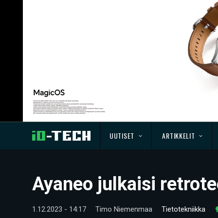
UUTISET
ARTIKKELIT
Ayaneo julkaisi retro
1.12.2023 - 14:17
Timo Niemenmaa
Tietotekniikka