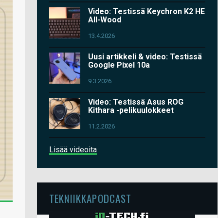
Video: Testissä Keychron K2 HE
All-Wood
13.4.2026
Uusi artikkeli & video: Testissä
Google Pixel 10a
9.3.2026
Video: Testissä Asus ROG
Kithara -pelikuulokkeet
11.2.2026
Lisää videoita
TEKNIIKKAPODCAST