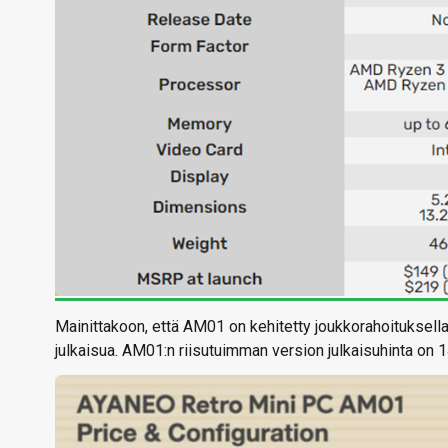
Mainittakoon, että AM01 on kehitetty joukkorahoituksella
julkaisua. AM01:n riisutuimman version julkaisuhinta on 1