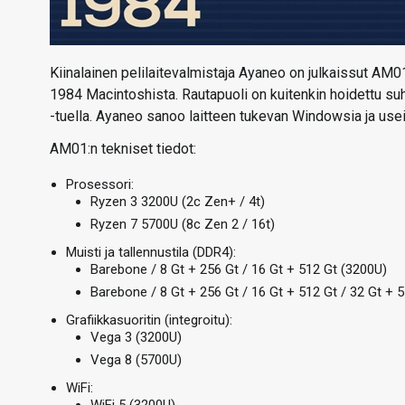
Kiinalainen pelilaitevalmistaja Ayaneo on julkaissut AM
1984 Macintoshista. Rautapuoli on kuitenkin hoidettu suh
-tuella. Ayaneo sanoo laitteen tukevan Windowsia ja useit
AM01:n tekniset tiedot:
Prosessori:
Ryzen 3 3200U (2c Zen+ / 4t)
Ryzen 7 5700U (8c Zen 2 / 16t)
Muisti ja tallennustila (DDR4):
Barebone / 8 Gt + 256 Gt / 16 Gt + 512 Gt (3200U)
Barebone / 8 Gt + 256 Gt / 16 Gt + 512 Gt / 32 Gt + 5
Grafiikkasuoritin (integroitu):
Vega 3 (3200U)
Vega 8 (5700U)
WiFi: