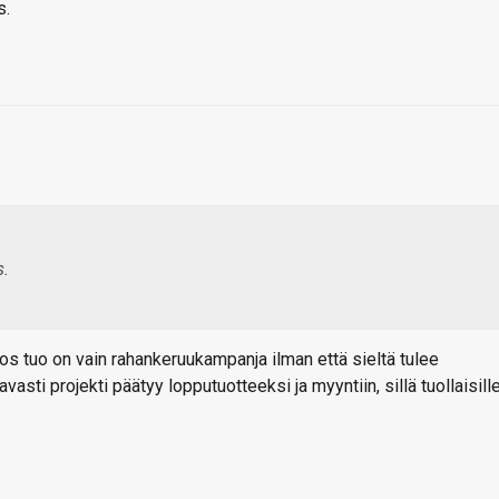
s.
s.
 jos tuo on vain rahankeruukampanja ilman että sieltä tulee
sti projekti päätyy lopputuotteeksi ja myyntiin, sillä tuollaisill