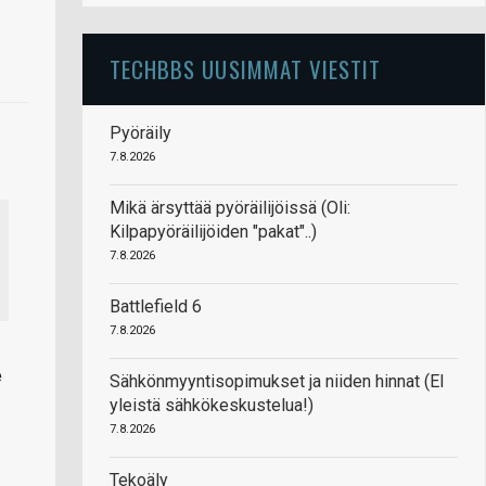
TECHBBS UUSIMMAT VIESTIT
Pyöräily
7.8.2026
Mikä ärsyttää pyöräilijöissä (Oli:
Kilpapyöräilijöiden "pakat"..)
7.8.2026
Battlefield 6
7.8.2026
e
Sähkönmyyntisopimukset ja niiden hinnat (EI
yleistä sähkökeskustelua!)
7.8.2026
Tekoäly