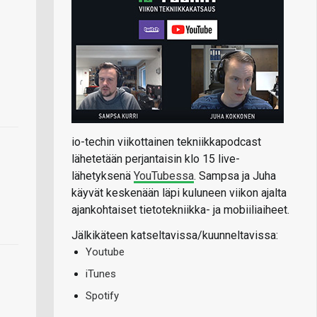
io-techin viikottainen tekniikkapodcast
lähetetään perjantaisin klo 15 live-
lähetyksenä
YouTubessa
. Sampsa ja Juha
käyvät keskenään läpi kuluneen viikon ajalta
ajankohtaiset tietotekniikka- ja mobiiliaiheet.
Jälkikäteen katseltavissa/kuunneltavissa:
Youtube
iTunes
Spotify