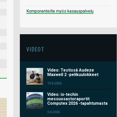
Komponenteille myös kasauspalvelu
VIDEOT
Video: Testissä Audeze
Maxwell 2 -pelikuulokkeet
15.6.2026
Video: io-techin
messuosastoraportit
Computex 2026 -tapahtumasta
3.6.2026