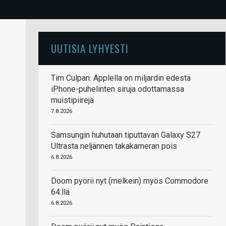
UUTISIA LYHYESTI
Tim Culpan: Applella on miljardin edestä
iPhone-puhelinten siruja odottamassa
muistipiirejä
7.8.2026
Samsungin huhutaan tiputtavan Galaxy S27
Ultrasta neljännen takakameran pois
6.8.2026
Doom pyörii nyt (melkein) myös Commodore
64:llä
6.8.2026