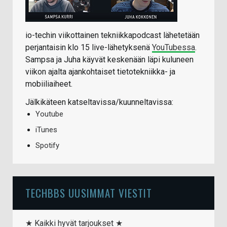
io-techin viikottainen tekniikkapodcast lähetetään
perjantaisin klo 15 live-lähetyksenä
YouTubessa
.
Sampsa ja Juha käyvät keskenään läpi kuluneen
viikon ajalta ajankohtaiset tietotekniikka- ja
mobiiliaiheet.
Jälkikäteen katseltavissa/kuunneltavissa:
Youtube
iTunes
Spotify
TECHBBS UUSIMMAT VIESTIT
★ Kaikki hyvät tarjoukset ★