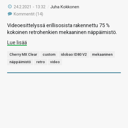
24.2.2021 - 13:32
/
Juha Kokkonen
Kommentit (14)
Videoesittelyssä erillisosista rakennettu 75 %
kokoinen retrohenkien mekaaninen näppäimistö.
Lue lisää
Cherry MX Clear
custom
idobao ID80 V2
mekaaninen
näppäimistö
retro
video