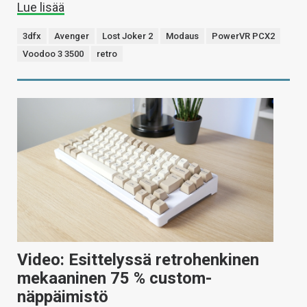
Lue lisää
3dfx
Avenger
Lost Joker 2
Modaus
PowerVR PCX2
Voodoo 3 3500
retro
Video: Esittelyssä retrohenkinen
mekaaninen 75 % custom-
näppäimistö