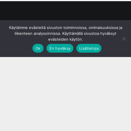
© S&J Media Oy
Käytämme evästeitä sivuston toiminnoissa, ominaisuuksissa ja
liikenteen analysoinnissa. Käyttämällä sivustoa hyväksyt
evästeiden käytön.
Ok
En hyväksy
Lisätietoja
;