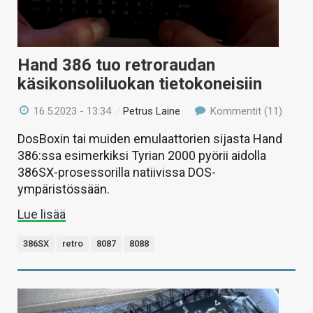
Hand 386 tuo retroraudan
käsikonsoliluokan tietokoneisiin
16.5.2023 - 13:34
/
Petrus Laine
Kommentit (11)
DosBoxin tai muiden emulaattorien sijasta Hand
386:ssa esimerkiksi Tyrian 2000 pyörii aidolla
386SX-prosessorilla natiivissa DOS-
ympäristössään.
Lue lisää
386SX
retro
8087
8088