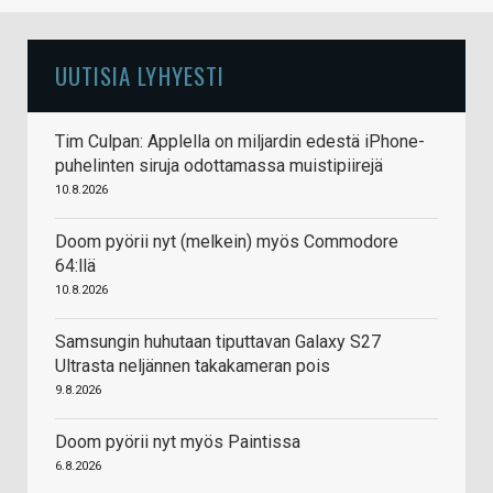
UUTISIA LYHYESTI
Tim Culpan: Applella on miljardin edestä iPhone-
puhelinten siruja odottamassa muistipiirejä
10.8.2026
Doom pyörii nyt (melkein) myös Commodore
64:llä
10.8.2026
Samsungin huhutaan tiputtavan Galaxy S27
Ultrasta neljännen takakameran pois
9.8.2026
Doom pyörii nyt myös Paintissa
6.8.2026