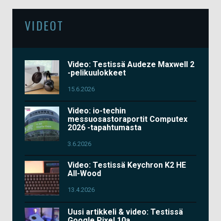
VIDEOT
Video: Testissä Audeze Maxwell 2
-pelikuulokkeet
15.6.2026
Video: io-techin
messuosastoraportit Computex
2026 -tapahtumasta
3.6.2026
Video: Testissä Keychron K2 HE
All-Wood
13.4.2026
Uusi artikkeli & video: Testissä
Google Pixel 10a