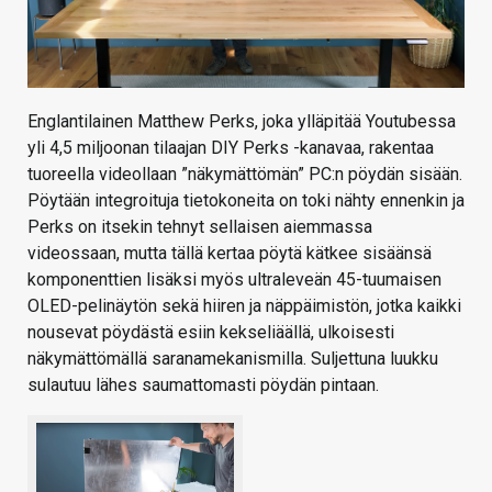
Englantilainen Matthew Perks, joka ylläpitää Youtubessa
yli 4,5 miljoonan tilaajan DIY Perks -kanavaa, rakentaa
tuoreella videollaan ”näkymättömän” PC:n pöydän sisään.
Pöytään integroituja tietokoneita on toki nähty ennenkin ja
Perks on itsekin tehnyt sellaisen aiemmassa
videossaan, mutta tällä kertaa pöytä kätkee sisäänsä
komponenttien lisäksi myös ultraleveän 45-tuumaisen
OLED-pelinäytön sekä hiiren ja näppäimistön, jotka kaikki
nousevat pöydästä esiin kekseliäällä, ulkoisesti
näkymättömällä saranamekanismilla. Suljettuna luukku
sulautuu lähes saumattomasti pöydän pintaan.