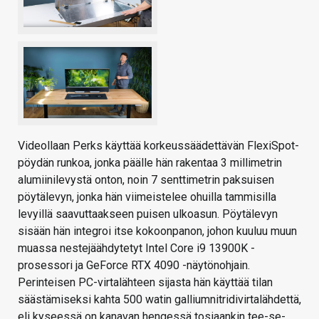
Videollaan Perks käyttää korkeussäädettävän FlexiSpot-
pöydän runkoa, jonka päälle hän rakentaa 3 millimetrin
alumiinilevystä onton, noin 7 senttimetrin paksuisen
pöytälevyn, jonka hän viimeistelee ohuilla tammisilla
levyillä saavuttaakseen puisen ulkoasun. Pöytälevyn
sisään hän integroi itse kokoonpanon, johon kuuluu muun
muassa nestejäähdytetyt Intel Core i9 13900K -
prosessori ja GeForce RTX 4090 -näytönohjain.
Perinteisen PC-virtalähteen sijasta hän käyttää tilan
säästämiseksi kahta 500 watin galliumnitridivirtalähdettä,
eli kyseessä on kanavan hengessä tosiaankin tee-se-