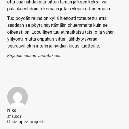
että saa nähdä mitä sitten tämän jälkeen keksii vai
palaako vihdoin tekemään jotain yksinkertaisempaa.
Tuo pöydän reuna on kyllä hienosti toteutettu, että
saadaan se pöytä näyttämään ohuemmalta kuin se
oikeasti on. Lopullinen tuuletinratkaisu taisi olla vähän
ylilyönti, mutta onpahan sitten jäähdytysvaraa
seuraavillekin intelin ja nvidian kiuas-tuotteille.
Kirjaudu sisään vastataksesi
Niko
27.5.2024
Olipa upea projekti.