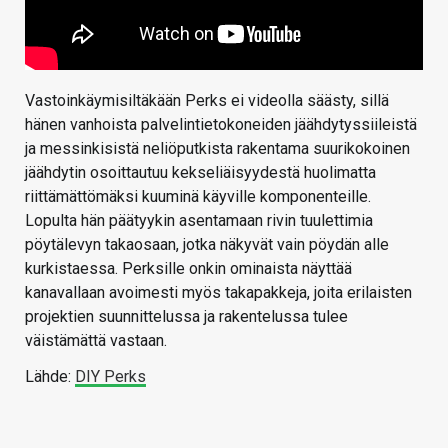
Vastoinkäymisiltäkään Perks ei videolla säästy, sillä
hänen vanhoista palvelintietokoneiden jäähdytyssiileistä
ja messinkisistä neliöputkista rakentama suurikokoinen
jäähdytin osoittautuu kekseliäisyydestä huolimatta
riittämättömäksi kuuminä käyville komponenteille.
Lopulta hän päätyykin asentamaan rivin tuulettimia
pöytälevyn takaosaan, jotka näkyvät vain pöydän alle
kurkistaessa. Perksille onkin ominaista näyttää
kanavallaan avoimesti myös takapakkeja, joita erilaisten
projektien suunnittelussa ja rakentelussa tulee
väistämättä vastaan.
Lähde:
DIY Perks