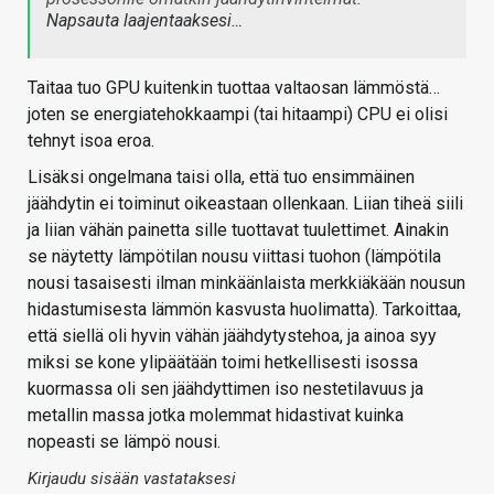
Napsauta laajentaaksesi…
Taitaa tuo GPU kuitenkin tuottaa valtaosan lämmöstä…
joten se energiatehokkaampi (tai hitaampi) CPU ei olisi
tehnyt isoa eroa.
Lisäksi ongelmana taisi olla, että tuo ensimmäinen
jäähdytin ei toiminut oikeastaan ollenkaan. Liian tiheä siili
ja liian vähän painetta sille tuottavat tuulettimet. Ainakin
se näytetty lämpötilan nousu viittasi tuohon (lämpötila
nousi tasaisesti ilman minkäänlaista merkkiäkään nousun
hidastumisesta lämmön kasvusta huolimatta). Tarkoittaa,
että siellä oli hyvin vähän jäähdytystehoa, ja ainoa syy
miksi se kone ylipäätään toimi hetkellisesti isossa
kuormassa oli sen jäähdyttimen iso nestetilavuus ja
metallin massa jotka molemmat hidastivat kuinka
nopeasti se lämpö nousi.
Kirjaudu sisään vastataksesi