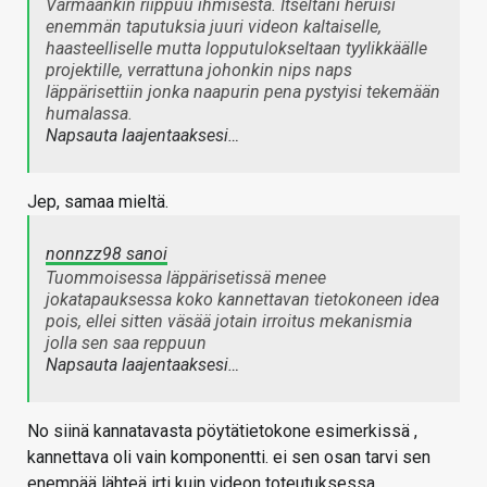
Varmaankin riippuu ihmisestä. Itseltäni heruisi
enemmän taputuksia juuri videon kaltaiselle,
haasteelliselle mutta lopputulokseltaan tyylikkäälle
projektille, verrattuna johonkin nips naps
läppärisettiin jonka naapurin pena pystyisi tekemään
humalassa.
Napsauta laajentaaksesi…
Jep, samaa mieltä.
nonnzz98 sanoi
Tuommoisessa läppärisetissä menee
jokatapauksessa koko kannettavan tietokoneen idea
pois, ellei sitten väsää jotain irroitus mekanismia
jolla sen saa reppuun
Napsauta laajentaaksesi…
No siinä kannatavasta pöytätietokone esimerkissä ,
kannettava oli vain komponentti. ei sen osan tarvi sen
enempää lähteä irti kuin videon toteutuksessa.