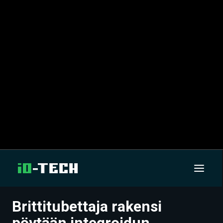
Brittitubettaja rakensi
UUTISET
pöytään integroidun