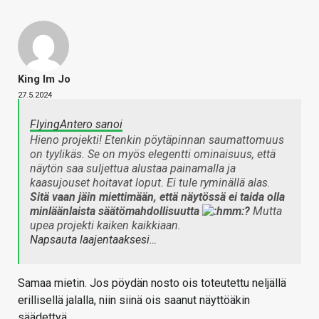
King Im Jo
27.5.2024
FlyingAntero sanoi
Hieno projekti! Etenkin pöytäpinnan saumattomuus
on tyylikäs. Se on myös elegentti ominaisuus, että
näytön saa suljettua alustaa painamalla ja
kaasujouset hoitavat loput. Ei tule ryminällä alas.
Sitä vaan jäin miettimään, että näytössä ei taida olla
minläänlaista säätömahdollisuutta
?
Mutta
upea projekti kaiken kaikkiaan.
Napsauta laajentaaksesi…
Samaa mietin. Jos pöydän nosto ois toteutettu neljällä
erillisellä jalalla, niin siinä ois saanut näyttöäkin
säädettyä.