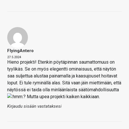
FlyingAntero
27.5.2024
Hieno projekti! Etenkin pöytäpinnan saumattomuus on
tyylikäs. Se on myös elegentti ominaisuus, että näytön
saa suljettua alustaa painamalla ja kaasujouset hoitavat
loput. Ei tule ryminällä alas. Sitä vaan jäin miettimään, että
näytössä ei taida olla minläänlaista säätömahdollisuutta
? Mutta upea projekti kaiken kaikkiaan.
Kirjaudu sisään vastataksesi