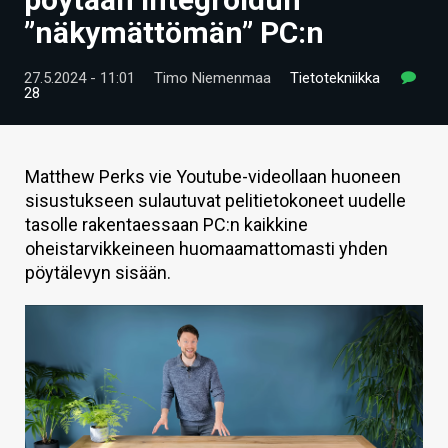
ARTIKKELIT
”näkymättömän” PC:n
VIDEOT
27.5.2024 - 11:01
Timo Niemenmaa
Tietotekniikka
28
TECHBBS
TIETOA
Matthew Perks vie Youtube-videollaan huoneen
HINTA.FI
sisustukseen sulautuvat pelitietokoneet uudelle
tasolle rakentaessaan PC:n kaikkine
KAUPPA
oheistarvikkeineen huomaamattomasti yhden
pöytälevyn sisään.
VAIHDA TEEMA
HAKU