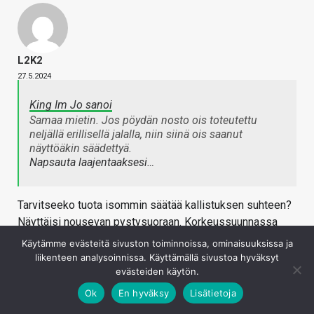
L2K2
27.5.2024
King Im Jo sanoi
Samaa mietin. Jos pöydän nosto ois toteutettu
neljällä erillisellä jalalla, niin siinä ois saanut
näyttöäkin säädettyä.
Napsauta laajentaaksesi…
Tarvitseeko tuota isommin säätää kallistuksen suhteen?
Näyttäisi nousevan pystysuoraan. Korkeussuunnassa
säätöä toki ehkä voisi kaivata (mikä olisi vältetty
Käytämme evästeitä sivuston toiminnoissa, ominaisuuksissa ja
käyttämällä vähemmän laajakulmaista näyttöä joka olisi
liikenteen analysoinnissa. Käyttämällä sivustoa hyväksyt
evästeiden käytön.
kattanut koko tuon kannen). Toki, näyttäisi tuo nyt
menevän siedettävän alas.
Ok
En hyväksy
Lisätietoja