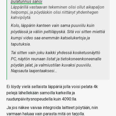
pulatunnus sanoi
Läppärillä vastaavan tekeminen olisi ollut aikapaljon
helpompi, ja pöydäskin olisi riittänyt yhdenhegen
kahvipöytä.
Kolo, läppärin kanteen vain sama puuviilu kuin
pöydässä ja väliin peltiläpyskä. Sitä voi sitten miettiä
kumpi video saa enemmän katselukertoja ja
taputuksia.
Tai sitten vain joku kaikki yhdessä kosketusnäyttö
PC, näytön reunaan listat ja tietokoneenkoneenalle
pöydän jalat, ja valmiustilan kuvaksi puuviilu.
Napsauta laajentaaksesi…
Ei löydy vielä sellaista läppäriä jolla voisi pelata 4k
pelejä lähellekään samoilla karkeilla ja
ruudunpäivitysnopeudella kuin 4090:lla.
Ja jos näkee vaivaa integroida laitteet pöytään, niin
varmaan haluaa vain parasta mitä on tarjolla.