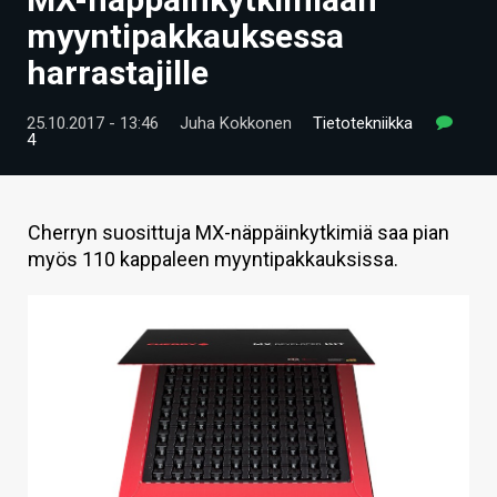
ARTIKKELIT
myyntipakkauksessa
harrastajille
VIDEOT
TECHBBS
25.10.2017 - 13:46
Juha Kokkonen
Tietotekniikka
4
TIETOA
HINTA.FI
Cherryn suosittuja MX-näppäinkytkimiä saa pian
myös 110 kappaleen myyntipakkauksissa.
KAUPPA
VAIHDA TEEMA
HAKU