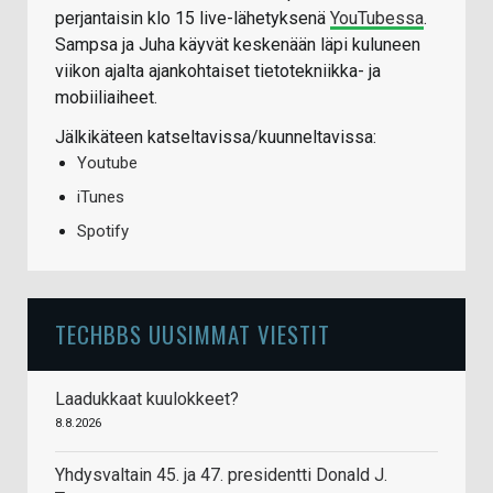
perjantaisin klo 15 live-lähetyksenä
YouTubessa
.
Sampsa ja Juha käyvät keskenään läpi kuluneen
viikon ajalta ajankohtaiset tietotekniikka- ja
mobiiliaiheet.
Jälkikäteen katseltavissa/kuunneltavissa:
Youtube
iTunes
Spotify
TECHBBS UUSIMMAT VIESTIT
Laadukkaat kuulokkeet?
8.8.2026
Yhdysvaltain 45. ja 47. presidentti Donald J.