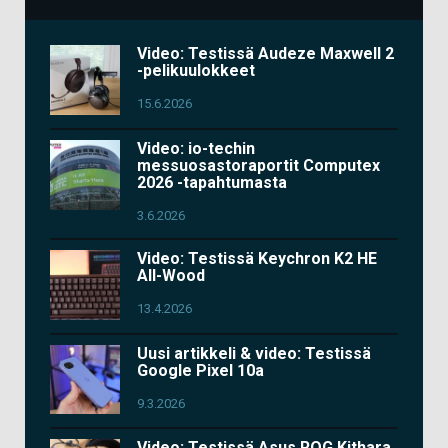
Video: Testissä Audeze Maxwell 2
-pelikuulokkeet
15.6.2026
Video: io-techin
messuosastoraportit Computex
2026 -tapahtumasta
3.6.2026
Video: Testissä Keychron K2 HE
All-Wood
13.4.2026
Uusi artikkeli & video: Testissä
Google Pixel 10a
9.3.2026
Video: Testissä Asus ROG Kithara