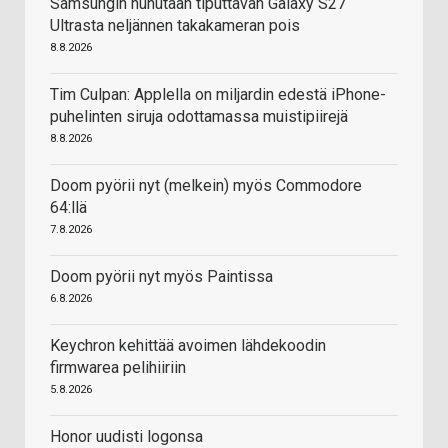
Samsungin huhutaan tiputtavan Galaxy S27
Ultrasta neljännen takakameran pois
8.8.2026
Tim Culpan: Applella on miljardin edestä iPhone-
puhelinten siruja odottamassa muistipiirejä
8.8.2026
Doom pyörii nyt (melkein) myös Commodore
64:llä
7.8.2026
Doom pyörii nyt myös Paintissa
6.8.2026
Keychron kehittää avoimen lähdekoodin
firmwarea pelihiiriin
5.8.2026
Honor uudisti logonsa