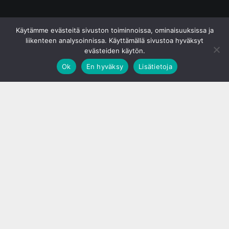
© S&J Media Oy
Käytämme evästeitä sivuston toiminnoissa, ominaisuuksissa ja
liikenteen analysoinnissa. Käyttämällä sivustoa hyväksyt
evästeiden käytön.
Ok
En hyväksy
Lisätietoja
;