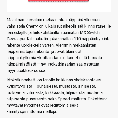
Maailman suosituin mekaanisten näppäinkytkimien
valmistaja Cherry on julkaissut aihepiiristä kiinnostuneille
harrastajille ja laitekehittäjille suunnatun MX Switch
Developer Kit -paketin, joka sisältää 110 näppäinkytkintä
rakenteluprojekteja varten. Aiemmin mekaanisten
näppäimistöjen rakentelijat ovat tilanneet
näppäinkytkimiä yksittäin tai irrottaneet niitä toisista
näppäimistöistä – nyt irtokytkinsarjan saa ostettua
myyntipakkauksessa.
Irtokytkinpaketti on tarjolla kaikkiaan yhdeksästä eri
kytkintyypistä – punaisesta, mustasta, sinisestä,
ruskeasta, vihreästä, kirkkaasta, hiljaisesta mustasta,
hiljaisesta punaisesta sekä Speed-mallista. Paketteina
myytävät kytkimet ovat ledittömiä sekä
kiinnityspinnittömiä malleja.