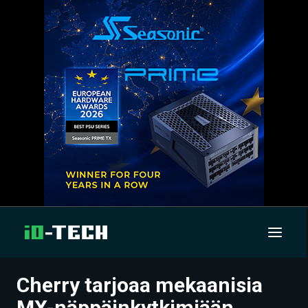
Cherry tarjoaa mekaanisia
UUTISET
MX-näppäinkytkimiään