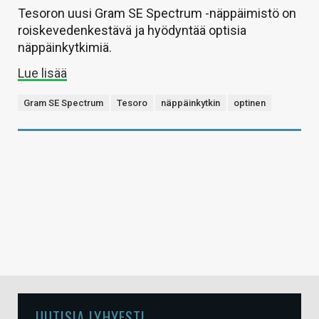
Tesoron uusi Gram SE Spectrum -näppäimistö on
roiskevedenkestävä ja hyödyntää optisia
näppäinkytkimiä.
Lue lisää
Gram SE Spectrum
Tesoro
näppäinkytkin
optinen
UUTISIA LYHYESTI