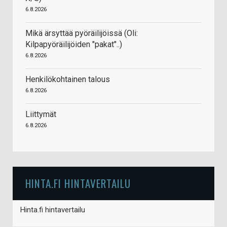
6.8.2026
Mikä ärsyttää pyöräilijöissä (Oli:
Kilpapyöräilijöiden "pakat"..)
6.8.2026
Henkilökohtainen talous
6.8.2026
Liittymät
6.8.2026
HINTA.FI HINTAVERTAILU
Hinta.fi hintavertailu