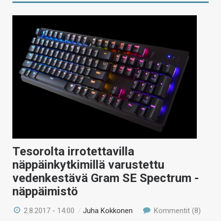
Tesorolta irrotettavilla
näppäinkytkimillä varustettu
vedenkestävä Gram SE Spectrum -
näppäimistö
2.8.2017 - 14:00
/
Juha Kokkonen
Kommentit (8)