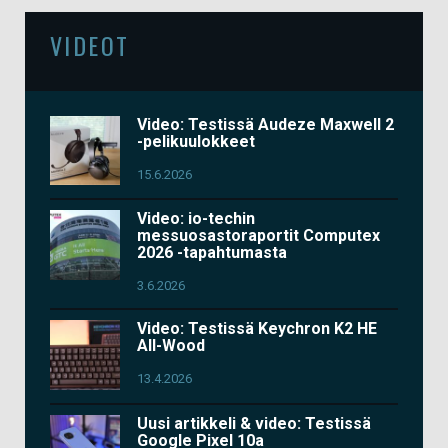
VIDEOT
Video: Testissä Audeze Maxwell 2
-pelikuulokkeet
15.6.2026
Video: io-techin
messuosastoraportit Computex
2026 -tapahtumasta
3.6.2026
Video: Testissä Keychron K2 HE
All-Wood
13.4.2026
Uusi artikkeli & video: Testissä
Google Pixel 10a