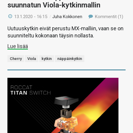
suunnatun Viola-kytkinmallin
13.1.2020 - 16:15
/
Juha Kokkonen
Kommentit (1)
Uutuuskytkin eivät perustu MX-malliin, vaan se on
suunniteltu kokonaan täysin nollasta.
Lue lisää
Cherry
Viola
kytkin
näppäinkytkin