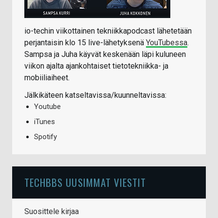
io-techin viikottainen tekniikkapodcast lähetetään
perjantaisin klo 15 live-lähetyksenä
YouTubessa
.
Sampsa ja Juha käyvät keskenään läpi kuluneen
viikon ajalta ajankohtaiset tietotekniikka- ja
mobiiliaiheet.
Jälkikäteen katseltavissa/kuunneltavissa:
Youtube
iTunes
Spotify
TECHBBS UUSIMMAT VIESTIT
Suosittele kirjaa