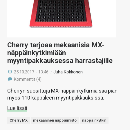
Cherry tarjoaa mekaanisia MX-
näppäinkytkimiään
myyntipakkauksessa harrastajille
25.10.2017 - 13:46
/
Juha Kokkonen
Kommentit (4)
Cherryn suosittuja MX-näppäinkytkimiä saa pian
myös 110 kappaleen myyntipakkauksissa.
Lue lisää
Cherry MX
mekaaninen näppäimistö
näppäinkytkin