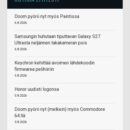
Doom pyörii nyt myös Paintissa
6.8.2026
Samsungin huhutaan tiputtavan Galaxy S27
Ultrasta neljännen takakameran pois
6.8.2026
Keychron kehittää avoimen lähdekoodin
firmwarea pelihiiriin
5.8.2026
Honor uudisti logonsa
5.8.2026
Doom pyörii nyt (melkein) myös Commodore
64:llä
3.8.2026