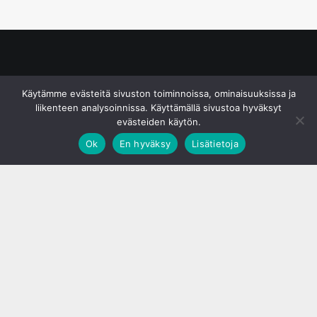
© S&J Media Oy
Käytämme evästeitä sivuston toiminnoissa, ominaisuuksissa ja
liikenteen analysoinnissa. Käyttämällä sivustoa hyväksyt
evästeiden käytön.
Ok
En hyväksy
Lisätietoja
;