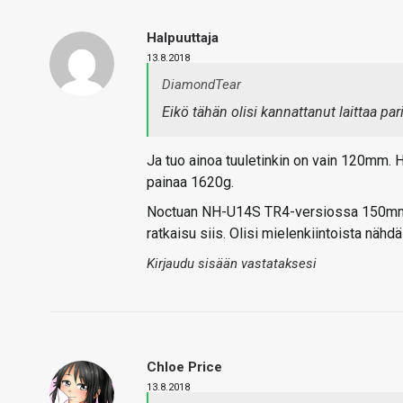
Halpuuttaja
13.8.2018
DiamondTear
Eikö tähän olisi kannattanut laittaa pari
Ja tuo ainoa tuuletinkin on vain 120mm. 
painaa 1620g.
Noctuan NH-U14S TR4-versiossa 150mm x 
ratkaisu siis. Olisi mielenkiintoista nähdä 
Kirjaudu sisään vastataksesi
Chloe Price
13.8.2018