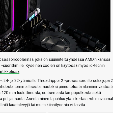
-prosessoricoolerinsa, joka on suunniteltu yhdessä AMD:n kanssa
 -suorittimille. Kyseinen cooleri on käytössä myös io-techin
tikkelissa
.
6-, 24- ja 32-ytimisille Threadripper 2 -prosessoreille sekä jopa 
hdesta tornimallisesta mustaksi pinnoitetusta alumiinirivastosta
usta 120 mm tuulettimesta, seitsemästä lämpöputkesta sekä
a pohjaosasta. Asentaminen tapahtuu yksinkertaisesti ruuvaamal
isiä taustalevyjä tai muita kiinnitysosia ei tarvita.