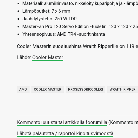
Materiaali: alumiinirivasto, nikkelöity kuparipohja ja -lämp
Lämpöputket: 7 x 6 mm
Jäähdytysteho: 250 W TDP
MasterFan Pro 120 Servo Edition -tuuletin: 120 x 120 x 
Yhteensopivuus: AMD TR4 -suoritinkanta
Cooler Masterin suositushinta Wraith Ripperille on 119 e
Lähde:
Cooler Master
AMD
COOLER MASTER
PROSESSORICOOLERI
WRAITH RIPPER
Kommentoi uutista tai artikkelia foorumilla
(Kommentointi 
Lähetä palautetta / raportoi kirjoitusvirheestä