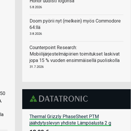
Honor uudisti logonsa
5.8.2026
Doom pyörii nyt (melkein) myös Commodore
64:llä
3.8.2026
Counterpoint Research:
Mobiilijärjestelmäpiirien toimitukset laskivat
jopa 15 % vuoden ensimmäisellä puoliskolla
31.7.2026
250
,
la
Thermal Grizzly PhaseSheet PTM
jäähdytyslevyn yhdiste Lämpöalusta 2 g