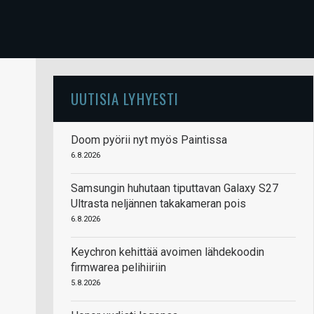
UUTISIA LYHYESTI
Doom pyörii nyt myös Paintissa
6.8.2026
Samsungin huhutaan tiputtavan Galaxy S27
Ultrasta neljännen takakameran pois
6.8.2026
Keychron kehittää avoimen lähdekoodin
firmwarea pelihiiriin
5.8.2026