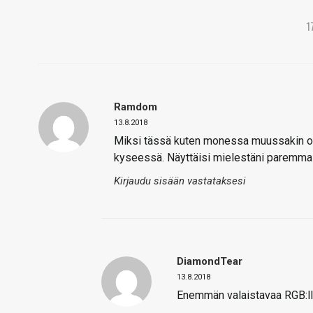
1
Ramdom
13.8.2018
Miksi tässä kuten monessa muussakin osa
kyseessä. Näyttäisi mielestäni paremmalt
Kirjaudu sisään vastataksesi
DiamondTear
13.8.2018
Enemmän valaistavaa RGB:ll