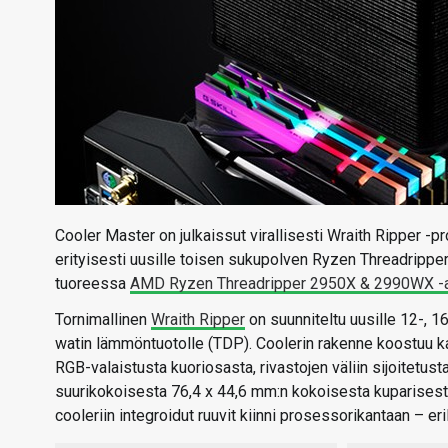
Cooler Master on julkaissut virallisesti Wraith Ripper 
erityisesti uusille toisen sukupolven Ryzen Threadripper
tuoreessa
AMD Ryzen Threadripper 2950X & 2990WX -ar
Tornimallinen
Wraith Ripper
on suunniteltu uusille 12-, 1
watin lämmöntuotolle (TDP). Coolerin rakenne koostuu ka
RGB-valaistusta kuoriosasta, rivastojen väliin sijoitet
suurikokoisesta 76,4 x 44,6 mm:n kokoisesta kuparisest
cooleriin integroidut ruuvit kiinni prosessorikantaan – erill