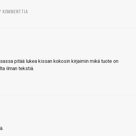
7 KOMMENTTIA
ssa pitää lukea kissan kokosin kirjaimin mikä tuote on
a ilman tekstiä.
ä.