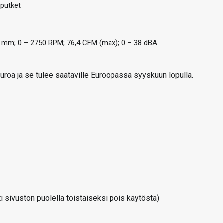
öputket
25 mm; 0 – 2750 RPM; 76,4 CFM (max); 0 – 38 dBA
uroa ja se tulee saataville Euroopassa syyskuun lopulla.
sivuston puolella toistaiseksi pois käytöstä)