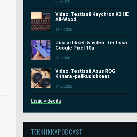
3.6.2026
Video: Testissä Keychron K2 HE
All-Wood
13.4.2026
Uusi artikkeli & video: Testissä
Google Pixel 10a
9.3.2026
Video: Testissä Asus ROG
Kithara -pelikuulokkeet
11.2.2026
Lisää videoita
TEKNIIKKAPODCAST