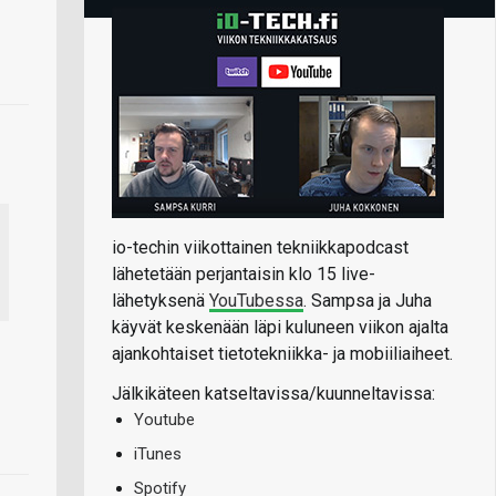
io-techin viikottainen tekniikkapodcast
lähetetään perjantaisin klo 15 live-
lähetyksenä
YouTubessa
. Sampsa ja Juha
käyvät keskenään läpi kuluneen viikon ajalta
ajankohtaiset tietotekniikka- ja mobiiliaiheet.
Jälkikäteen katseltavissa/kuunneltavissa:
Youtube
iTunes
Spotify