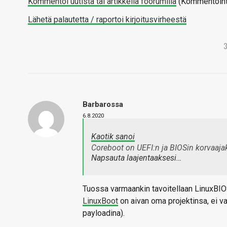
Kommentoi uutista tai artikkelia foorumilla
(Kommentointi 
Lähetä palautetta / raportoi kirjoitusvirheestä
Barbarossa
6.8.2020
Kaotik sanoi
Coreboot on UEFI:n ja BIOSin korvaaja
Napsauta laajentaaksesi…
Tuossa varmaankin tavoitellaan LinuxBIO
LinuxBoot
on aivan oma projektinsa, ei va
payloadina).