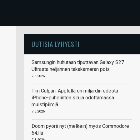
UUTISIA LYHYESTI
Samsungin huhutaan tiputtavan Galaxy S27
Ultrasta neljännen takakameran pois
7.8.2026
Tim Culpan: Applella on miljardin edestä
iPhone-puhelinten siruja odottamassa
muistipiirejä
7.8.2026
Doom pyörii nyt (melkein) myös Commodore
64:llä
7.8.2026