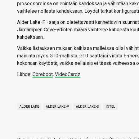
prosessoreissa on enintään kahdeksan ja vähintään kak
vaihtelee nollasta kahdeksaan. Löydät tarkat konfiguraat
Alder Lake-P -sarja on oletettavasti kannettaviin suunnat
Järeämpien Cove-ydinten määrä vaihtelee kahdesta kuut
kahdeksaan.
Vaikka listauksen mukaan kaikissa malleissa olisi vähin
maininta myös GT0-mallista. GT0 saattaisi viitata F-merkki
kokonaan käytöstä, vaikka sellaisia ei tässä vaiheessa o
Lähde:
Coreboot
,
VideoCardz
ALDER LAKE
ALDER LAKE-P
ALDER LAKE-S
INTEL