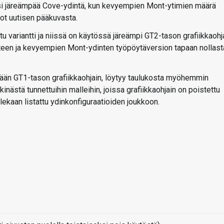
si järeämpää Cove-ydintä, kun kevyempien Mont-ytimien määrä
iot uutisen pääkuvasta.
tu variantti ja niissä on käytössä järeämpi GT2-tason grafiikkaohja
een ja kevyempien Mont-ydinten työpöytäversion tapaan nollast
tään GT1-tason grafiikkaohjain, löytyy taulukosta myöhemmin
nästä tunnettuihin malleihin, joissa grafiikkaohjain on poistettu
lekaan listattu ydinkonfiguraatioiden joukkoon.