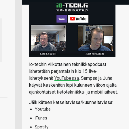
io-techin viikottainen tekniikkapodcast
lähetetään perjantaisin klo 15 live-
lähetyksenä
YouTubessa
. Sampsa ja Juha
käyvät keskenään läpi kuluneen viikon ajalta
ajankohtaiset tietotekniikka- ja mobiiliaiheet.
Jälkikäteen katseltavissa/kuunneltavissa:
Youtube
iTunes
Spotify