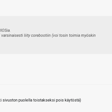
IOSia.
varsinaisesti liity corebootiin (voi tosin toimia myöskin
 sivuston puolella toistakseksi pois käytöstä)