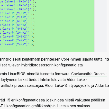
odennäköisesti kantamaan perinteisen Core-nimen sijasta uutta Int
lisää tulevan hybridiprosessorin konfiguraatioista.
emmin LinuxBIOS-nimellä tunnettu firmware.
Coelacanth’s Dream -
ytyneen tarkat tiedot Intelin tulevista Alder Lake -
 erillistä prosessorisarjaa, Alder Lake-S:n työpöydälle ja Alder L
i 15 eri konfiguraatiossa, joskin osa niistä vaikuttaa päällisin
n GT1-konfiguraation grafiikkaohjain. Listauksen mukaan