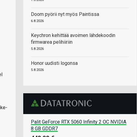
Doom pyörii nyt myös Paintissa
6.8.2026
Keychron kehittää avoimen lähdekoodin
firmwarea pelihiiriin
5.8.2026
Honor uudisti logonsa
5.8.2026
el
ake-
Palit GeForce RTX 5060 Infinity 2 OC NVIDIA
8 GB GDDR7