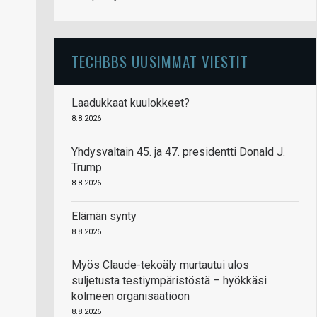
TECHBBS UUSIMMAT VIESTIT
Laadukkaat kuulokkeet?
8.8.2026
Yhdysvaltain 45. ja 47. presidentti Donald J.
Trump
8.8.2026
Elämän synty
8.8.2026
Myös Claude-tekoäly murtautui ulos
suljetusta testiympäristöstä – hyökkäsi
kolmeen organisaatioon
8.8.2026