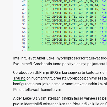
Intelin tulevat Alder Lake -hybridiprosessorit tulevat t
Evo -nimeä. Corebootin tuore päivitys on nyt paljastanut 
Coreboot on UEFI:n ja BIOSin korvaajaksi tarkoitettu ai
sivusto
on huomannut tuoreesta Coreboot-päivityksestä lö
konfiguraatioista, jotka samalla varmistavat ainakin kaksi
P:n oletettavasti kannettaviin.
Alder Lake-S:a valmistellaan ainakin tässä vaiheessa perät
puolin identtisiltä toistensa kanssa. Yhteistä kaikille o