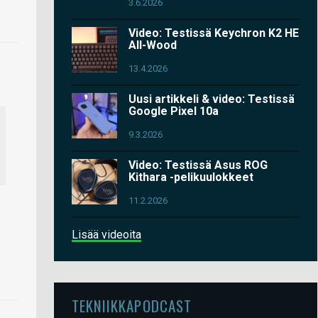
3.6.2026
Video: Testissä Keychron K2 HE
All-Wood
13.4.2026
Uusi artikkeli & video: Testissä
Google Pixel 10a
9.3.2026
Video: Testissä Asus ROG
Kithara -pelikuulokkeet
11.2.2026
Lisää videoita
TEKNIIKKAPODCAST