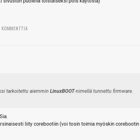
sivuston puolella toistaiseksi pois käytöstä)
3 KOMMENTTIA
ksi tarkoitettu aiemmin
LinuxBOOT
-nimellä tunnettu firmware.
Sia.
rsinaisesti liity corebootiin (voi tosin toimia myöskin corebootin