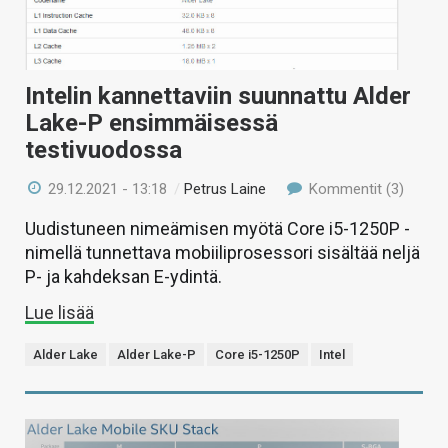
Intelin kannettaviin suunnattu Alder
Lake-P ensimmäisessä
testivuodossa
29.12.2021 - 13:18
/
Petrus Laine
Kommentit (3)
Uudistuneen nimeämisen myötä Core i5-1250P -
nimellä tunnettava mobiiliprosessori sisältää neljä
P- ja kahdeksan E-ydintä.
Lue lisää
Alder Lake
Alder Lake-P
Core i5-1250P
Intel