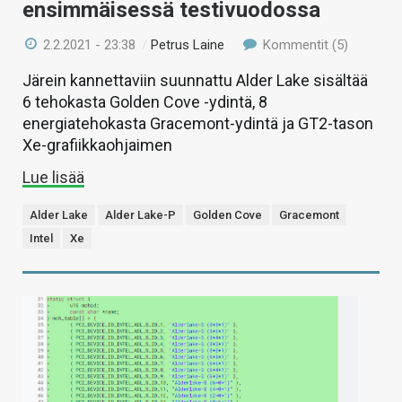
ensimmäisessä testivuodossa
2.2.2021 - 23:38
/
Petrus Laine
Kommentit (5)
Järein kannettaviin suunnattu Alder Lake sisältää
6 tehokasta Golden Cove -ydintä, 8
energiatehokasta Gracemont-ydintä ja GT2-tason
Xe-grafiikkaohjaimen
Lue lisää
Alder Lake
Alder Lake-P
Golden Cove
Gracemont
Intel
Xe