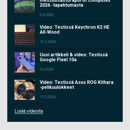
messuosastoraportit Computex
2026 -tapahtumasta
3.6.2026
Video: Testissä Keychron K2 HE
All-Wood
13.4.2026
Uusi artikkeli & video: Testissä
Google Pixel 10a
9.3.2026
Video: Testissä Asus ROG Kithara
-pelikuulokkeet
11.2.2026
Lisää videoita