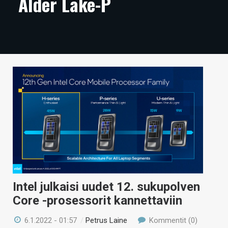
Alder Lake-P
ARTIKKELIT
VIDEOT
TECHBBS
TIETOA
HINTA.FI
KAUPPA
VAIHDA TEEMA
Intel julkaisi uudet 12. sukupolven
HAKU
Core -prosessorit kannettaviin
6.1.2022 - 01:57
/
Petrus Laine
Kommentit (0)