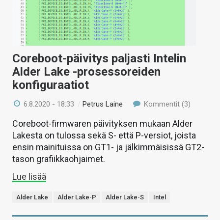
Coreboot-päivitys paljasti Intelin
Alder Lake -prosessoreiden
konfiguraatiot
6.8.2020 - 18:33
/
Petrus Laine
Kommentit (3)
Coreboot-firmwaren päivityksen mukaan Alder
Lakesta on tulossa sekä S- että P-versiot, joista
ensin mainituissa on GT1- ja jälkimmäisissä GT2-
tason grafiikkaohjaimet.
Lue lisää
Alder Lake
Alder Lake-P
Alder Lake-S
Intel