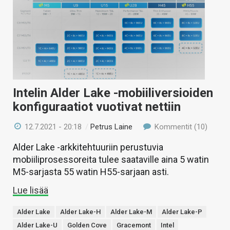
Intelin Alder Lake -mobiiliversioiden
konfiguraatiot vuotivat nettiin
12.7.2021 - 20:18
/
Petrus Laine
Kommentit (10)
Alder Lake -arkkitehtuuriin perustuvia
mobiiliprosessoreita tulee saataville aina 5 watin
M5-sarjasta 55 watin H55-sarjaan asti.
Lue lisää
Alder Lake
Alder Lake-H
Alder Lake-M
Alder Lake-P
Alder Lake-U
Golden Cove
Gracemont
Intel