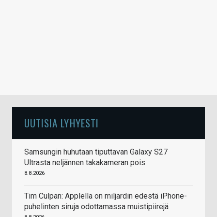
UUTISIA LYHYESTI
Samsungin huhutaan tiputtavan Galaxy S27
Ultrasta neljännen takakameran pois
8.8.2026
Tim Culpan: Applella on miljardin edestä iPhone-
puhelinten siruja odottamassa muistipiirejä