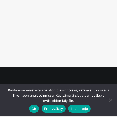
© S&J Media Oy
Käytämme evästeitä sivuston toiminnoissa, ominaisuuksissa ja
liikenteen analysoinnissa. Käyttämällä sivustoa hyväksyt
evästeiden käytön.
Ok
En hyväksy
Lisätietoja