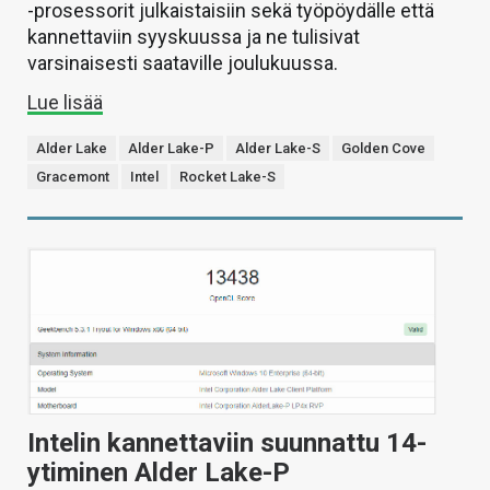
-prosessorit julkaistaisiin sekä työpöydälle että
kannettaviin syyskuussa ja ne tulisivat
varsinaisesti saataville joulukuussa.
Lue lisää
Alder Lake
Alder Lake-P
Alder Lake-S
Golden Cove
Gracemont
Intel
Rocket Lake-S
Intelin kannettaviin suunnattu 14-
ytiminen Alder Lake-P