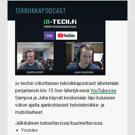
TEKNIIKKAPODCAST
io-techin viikottainen tekniikkapodcast lähetetään
perjantaisin klo 15 live-lähetyksenä
YouTubessa
.
Sampsa ja Juha käyvät keskenään läpi kuluneen
viikon ajalta ajankohtaiset tietotekniikka- ja
mobiiliaiheet.
Jälkikäteen katseltavissa/kuunneltavissa:
Youtube