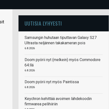
sit
UUTISIA LYHYESTI
Samsungin huhutaan tiputtavan Galaxy S27
Ultrasta neljännen takakameran pois
6.8.2026
Doom pyörii nyt (melkein) myös Commodore
64:llä
6.8.2026
Doom pyörii nyt myös Paintissa
6.8.2026
Keychron kehittää avoimen lähdekoodin
firmwarea pelihiiriin