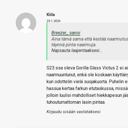
Kiila
23.1.2024
Breezer_ sanoi
Aina tämä sama että kestää naarmutust
täynnä pinta naarmuja.
Napsauta laajentaaksesi…
S23:ssa oleva Gorilla Glass Victus 2 ei 
naarmuuntunut, enkä ole koskaan käyttänyt
kun odottelin vielä suojakuorta. Puhelin e
hassua kertaa farkun etutaskussa, missä 
jolloin luulisi mahdolliset hiekkapesun jä
tuhoutumattoman lasin pintaa.
Kirjaudu sisään vastataksesi