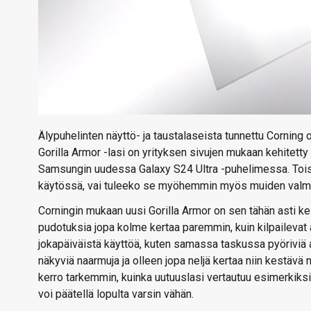
Älypuhelinten näyttö- ja taustalaseista tunnettu Corning 
Gorilla Armor -lasi on yrityksen sivujen mukaan kehite
Samsungin uudessa Galaxy S24 Ultra -puhelimessa. Tois
käytössä, vai tuleeko se myöhemmin myös muiden valmi
Corningin mukaan uusi Gorilla Armor on sen tähän asti ke
pudotuksia jopa kolme kertaa paremmin, kuin kilpailevat a
jokapäiväistä käyttöä, kuten samassa taskussa pyöriviä a
näkyviä naarmuja ja olleen jopa neljä kertaa niin kestävä 
kerro tarkemmin, kuinka uutuuslasi vertautuu esimerkiksi 
voi päätellä lopulta varsin vähän.