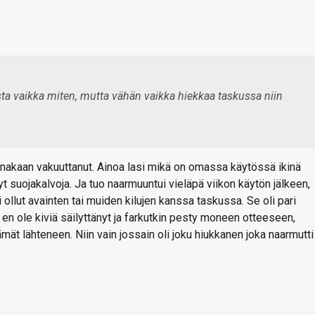
a vaikka miten, mutta vähän vaikka hiekkaa taskussa niin
ainakaan vakuuttanut. Ainoa lasi mikä on omassa käytössä ikinä
 suojakalvoja. Ja tuo naarmuuntui vieläpä viikon käytön jälkeen,
i ollut avainten tai muiden kilujen kanssa taskussa. Se oli pari
en ole kiviä säilyttänyt ja farkutkin pesty moneen otteeseen,
ämät lähteneen. Niin vain jossain oli joku hiukkanen joka naarmutti