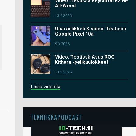
Video: Testissä Keychron K2 HE
All-Wood
13.4.2026
Uusi artikkeli & video: Testissä
Google Pixel 10a
9.3.2026
Video: Testissä Asus ROG
Kithara -pelikuulokkeet
11.2.2026
Lisää videoita
TEKNIIKKAPODCAST