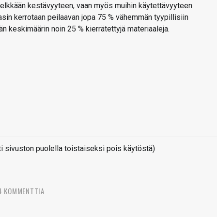
 pelkkään kestävyyteen, vaan myös muihin käytettävyyteen
asin kerrotaan peilaavan jopa 75 % vähemmän tyypillisiin
n keskimäärin noin 25 % kierrätettyjä materiaaleja.
sivuston puolella toistaiseksi pois käytöstä)
4 KOMMENTTIA