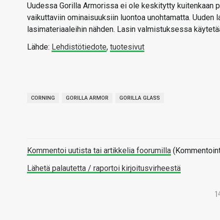
Uudessa Gorilla Armorissa ei ole keskitytty kuitenkaan
vaikuttaviin ominaisuuksiin luontoa unohtamatta. Uuden l
lasimateriaaleihin nähden. Lasin valmistuksessa käytetää
Lähde:
Lehdistötiedote
,
tuotesivut
CORNING
GORILLA ARMOR
GORILLA GLASS
Kommentoi uutista tai artikkelia foorumilla
(Kommentointi 
Lähetä palautetta / raportoi kirjoitusvirheestä
1