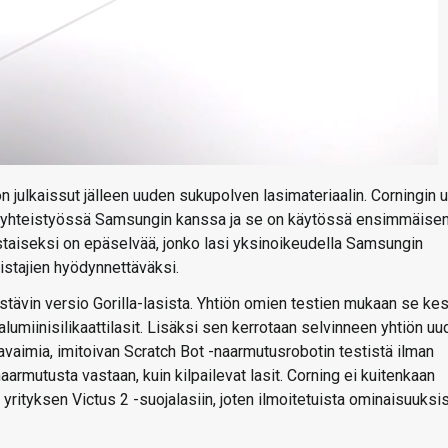
on julkaissut jälleen uuden sukupolven lasimateriaalin. Corningin 
tty yhteistyössä Samsungin kanssa ja se on käytössä ensimmäise
taiseksi on epäselvää, jonko lasi yksinoikeudella Samsungin
stajien hyödynnettäväksi.
stävin versio Gorilla-lasista. Yhtiön omien testien mukaan se ke
lumiinisilikaattilasit. Lisäksi sen kerrotaan selvinneen yhtiön u
vaimia, imitoivan Scratch Bot -naarmutusrobotin testistä ilman
naarmutusta vastaan, kuin kilpailevat lasit. Corning ei kuitenkaan
yrityksen Victus 2 -suojalasiin, joten ilmoitetuista ominaisuuksi