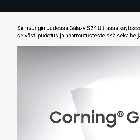
Samsungin uudessa Galaxy S24 Ultrassa käytössä ol
selvästi pudotus ja naarmutustesteissä sekä heija