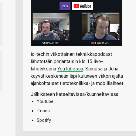
io-techin viikottainen tekniikkapodcast
lähetetään perjantaisin klo 15 live-
lähetyksenä
YouTubessa
. Sampsa ja Juha
käyvät keskenään läpi kuluneen viikon ajalta
ajankohtaiset tietotekniikka- ja mobiiliaiheet.
Jälkikäteen katseltavissa/kuunneltavissa:
Youtube
iTunes
Spotify