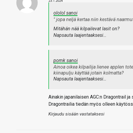
23.1.2024
ololol sanoi
" jopa neljä kertaa niin kestävä naarmutu
Mitähän nää kilpailevat lasit on?
Napsauta laajentaaksesi…
pomk sanoi
Ainoa oikea kilpailija lienee applen to
kiinapulju käyttää jotain kolmatta?
Napsauta laajentaaksesi…
Ainakin japanilaisen AGC:n Dragontrail ja
Dragontrailia tiedän myös olleen käytöss
Kirjaudu sisään vastataksesi