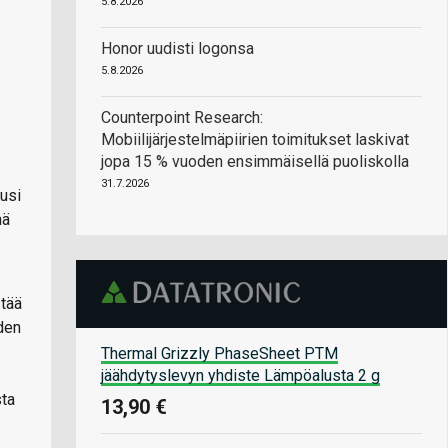
5.8.2026
Honor uudisti logonsa
5.8.2026
Counterpoint Research:
Mobiilijärjestelmäpiirien toimitukset laskivat
jopa 15 % vuoden ensimmäisellä puoliskolla
31.7.2026
uusi
nä
stää
uden
Thermal Grizzly PhaseSheet PTM
jäähdytyslevyn yhdiste Lämpöalusta 2 g
sta
13,90 €