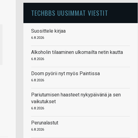
TECHBBS UUSIMMAT VIESTIT
Suosittele kirjaa
6.8.2026
Alkoholin tilaaminen ulkomailta netin kautta
6.8.2026
Doom pyörii nyt myös Paintissa
6.8.2026
Pariutumisen haasteet nykypäivänä ja sen
vaikutukset
6.8.2026
Perunalastut
6.8.2026