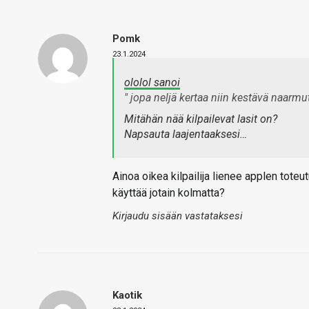
Pomk
23.1.2024
ololol sanoi
" jopa neljä kertaa niin kestävä naarmutu
Mitähän nää kilpailevat lasit on?
Napsauta laajentaaksesi…
Ainoa oikea kilpailija lienee applen toteu
käyttää jotain kolmatta?
Kirjaudu sisään vastataksesi
Kaotik