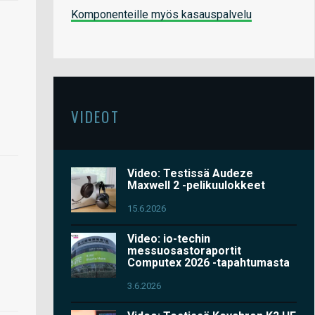
Komponenteille myös kasauspalvelu
VIDEOT
Video: Testissä Audeze
Maxwell 2 -pelikuulokkeet
15.6.2026
Video: io-techin
messuosastoraportit
Computex 2026 -tapahtumasta
3.6.2026