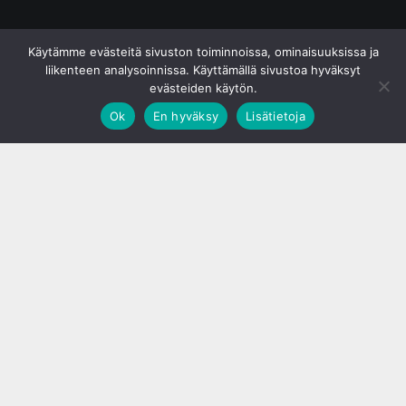
© S&J Media Oy
Käytämme evästeitä sivuston toiminnoissa, ominaisuuksissa ja
liikenteen analysoinnissa. Käyttämällä sivustoa hyväksyt
evästeiden käytön.
Ok
En hyväksy
Lisätietoja
;