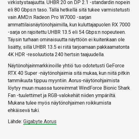
virkistystaajuutta. UHBR 20 on DP 2.1 -standardin nopein
eli 80 Gbps:n taso. Tällä hetkellä sitä tukee varmistetusti
vain AMD:n Radeon Pro W7000 -sarjan
ammattilaisnäytönohjaimilla, kun kuluttajapuolen RX 7000
-sarja on rajoitettu UHBR 13.5 eli 54 Gbps:n nopeuteen.
Täysin turhaan ominaisuutta näyttöön ei kuitenkaan ole
lisätty, sillä UHBR 13.5 ei riitä tarjoamaan pakkaamatonta
4K HDR -resoluutiota 240 hertsin taajuudella.
Näytönohjainmarkkinoille yhtiö tuo odotetusti GeForce
RTX 40 Super -näytönohjaimia sitä mukaa, kun niitä pitkin
tammikuuta tippuu myyntiin. Aorus-näytönohjaimista
löytyy muun muassa tuoreimmat WindForce Bionic Shark
Fan -tuulettimet ja RGB-valokehät niiden ympäriltä.
Mukana tulee myös näytönohjaimen roikkumista
ehkäisevä tuki.
Lähde:
Gigabyte Aorus