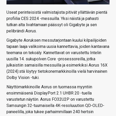
Useat perinteisistä valmistajista pitivät yllättävän pientä
profiilia CES 2024 -messuilla. Yksi näistä ja pahasti
tutkan alta livahtamaan päässyt oli Gigabyte ja sen
pelibrändi Aorus.
Gigabyte Aoruksen messutarjontaan kuului kilpailijoiden
tapaan laaja valikoima uusia kannettavia, joiden kantavana
teemana on tekoäly. Kannettavat on varustettu Intelin
uusilla 14. sukupolven Core -prosessoreilla, jotka
julkaistiin samaisilla messuilla ja esimerkiksi Aorus 16X
(2024):stä löytyy tietokonemarkkinoilla vielä harvinainen
Dolby Vision -tuki.
Näyttömarkkinoille Aorus on tuomassa myyntiin
ensimmäisenä DisplayPort 2.1 UHBR 20 -tuella
varustetun näytön. Aorus FO32U2P on varustettu
Samsungin 32-tuumaisella 4K-resoluuution QD-OLED-
paneelilla, joka tukee parhaimmillaan 240 hertsin