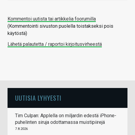
Kommentoi uutista tai artikkelia foorumilla
(Kommentointi sivuston puolella toistakseksi pois
käytöstä)
Lähetä palautetta / raportoi kirjoitusvirheestä
UUTISIA LYHYESTI
Tim Culpan: Applella on miljardin edestä iPhone-
puhelinten siruja odottamassa muistipiirejä
7.8.2026