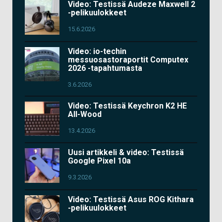
Video: Testissä Audeze Maxwell 2
-pelikuulokkeet
15.6.2026
Video: io-techin
messuosastoraportit Computex
2026 -tapahtumasta
3.6.2026
Video: Testissä Keychron K2 HE
All-Wood
13.4.2026
Uusi artikkeli & video: Testissä
Google Pixel 10a
9.3.2026
Video: Testissä Asus ROG Kithara
-pelikuulokkeet