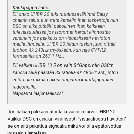
Kankipappa sanoi
Eli onko UHBR 20 tuki ruudussa lähinnä Daisy
chainin takia, kun mitä katselin ihan laskentoja niin
DSC on aika pitkälti pakollinen ihan kaikkeen
tulevaisuudessa jos isommat hertsit kiinnostaa,
varsinkin jos pakkaus on visuaalisesti häviötön
meille ihmisille. UHBR 20 hädin tuskin juuri riittää
tuohon 4k 240Hz myöskään, kun raja CVT-R2
formaatilla on 267.1 Hz…
Eli vaikka UHBR 13.5 on vain 54Gbps, niin DSC:n
kanssa sillä päästää 3x ratiolla 4k 480Hz asti, joten
ei tuo ole mikään oikea ongelma kuluttajapuolen
radeoneille.
Napsauta laajentaaksesi…
Jos haluaa pakkaamatonta kuvaa niin tarvii UHBR 20.
Vaikka DSC on ainakin virallisesti "visuaalisesti häviötön"
se on silti pakattua signaalia mikä voi olla epätoivottua
joissain tilanteissa.