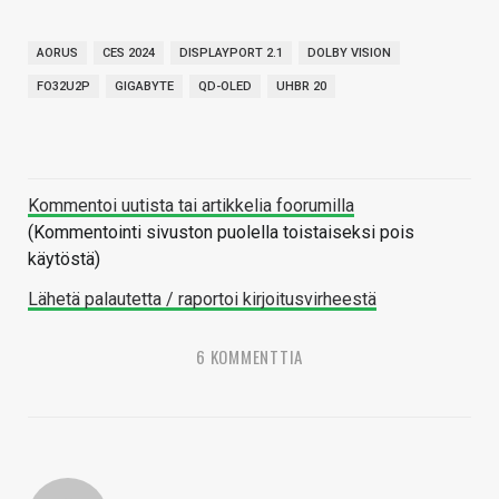
AORUS
CES 2024
DISPLAYPORT 2.1
DOLBY VISION
FO32U2P
GIGABYTE
QD-OLED
UHBR 20
Kommentoi uutista tai artikkelia foorumilla
(Kommentointi sivuston puolella toistaiseksi pois
käytöstä)
Lähetä palautetta / raportoi kirjoitusvirheestä
6 KOMMENTTIA