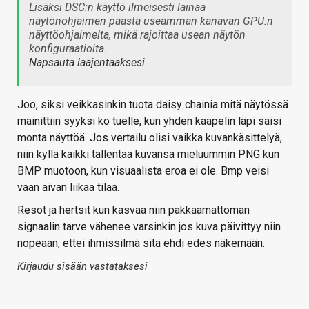
Lisäksi DSC:n käyttö ilmeisesti lainaa
näytönohjaimen päästä useamman kanavan GPU:n
näyttöohjaimelta, mikä rajoittaa usean näytön
konfiguraatioita.
Napsauta laajentaaksesi…
Joo, siksi veikkasinkin tuota daisy chainia mitä näytössä
mainittiin syyksi ko tuelle, kun yhden kaapelin läpi saisi
monta näyttöä. Jos vertailu olisi vaikka kuvankäsittelyä,
niin kyllä kaikki tallentaa kuvansa mieluummin PNG kun
BMP muotoon, kun visuaalista eroa ei ole. Bmp veisi
vaan aivan liikaa tilaa.
Resot ja hertsit kun kasvaa niin pakkaamattoman
signaalin tarve vähenee varsinkin jos kuva päivittyy niin
nopeaan, ettei ihmissilmä sitä ehdi edes näkemään.
Kirjaudu sisään vastataksesi