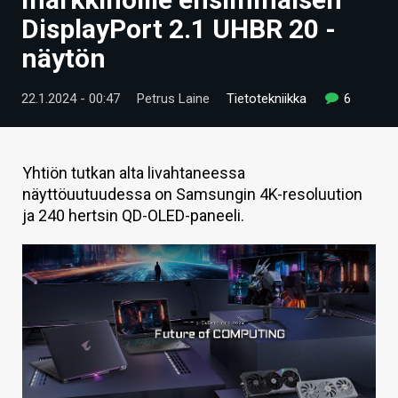
ARTIKKELIT
DisplayPort 2.1 UHBR 20 -
näytön
VIDEOT
TECHBBS
22.1.2024 - 00:47
Petrus Laine
Tietotekniikka
6
TIETOA
HINTA.FI
Yhtiön tutkan alta livahtaneessa
näyttöuutuudessa on Samsungin 4K-resoluution
KAUPPA
ja 240 hertsin QD-OLED-paneeli.
VAIHDA TEEMA
HAKU