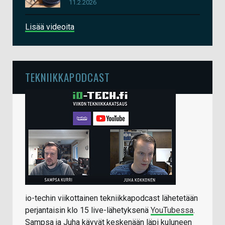
11.2.2026
Lisää videoita
TEKNIIKKAPODCAST
io-techin viikottainen tekniikkapodcast lähetetään
perjantaisin klo 15 live-lähetyksenä
YouTubessa
.
Sampsa ja Juha käyvät keskenään läpi kuluneen