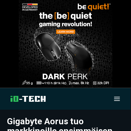
Gigabyte Aorus tuo
UUTISET
markkinoille ensimmäisen