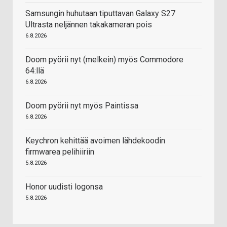
Samsungin huhutaan tiputtavan Galaxy S27
Ultrasta neljännen takakameran pois
6.8.2026
Doom pyörii nyt (melkein) myös Commodore
64:llä
6.8.2026
Doom pyörii nyt myös Paintissa
6.8.2026
Keychron kehittää avoimen lähdekoodin
firmwarea pelihiiriin
5.8.2026
Honor uudisti logonsa
5.8.2026