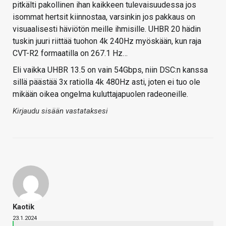
pitkälti pakollinen ihan kaikkeen tulevaisuudessa jos
isommat hertsit kiinnostaa, varsinkin jos pakkaus on
visuaalisesti häviötön meille ihmisille. UHBR 20 hädin
tuskin juuri riittää tuohon 4k 240Hz myöskään, kun raja
CVT-R2 formaatilla on 267.1 Hz…
Eli vaikka UHBR 13.5 on vain 54Gbps, niin DSC:n kanssa
sillä päästää 3x ratiolla 4k 480Hz asti, joten ei tuo ole
mikään oikea ongelma kuluttajapuolen radeoneille.
Kirjaudu sisään vastataksesi
Kaotik
23.1.2024