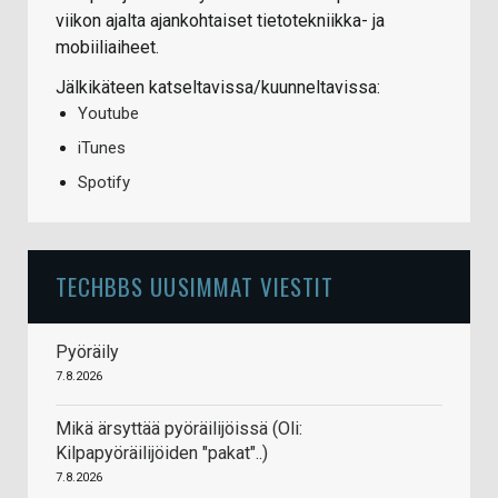
viikon ajalta ajankohtaiset tietotekniikka- ja
mobiiliaiheet.
Jälkikäteen katseltavissa/kuunneltavissa:
Youtube
iTunes
Spotify
TECHBBS UUSIMMAT VIESTIT
Pyöräily
7.8.2026
Mikä ärsyttää pyöräilijöissä (Oli:
Kilpapyöräilijöiden "pakat"..)
7.8.2026