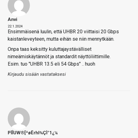
Anvi
22.1.2024
Ensimmäisenä luulin, että UHBR 20 viittaisi 20 Gbps
kaistanleveyteen, mutta eihän se niin mennytkään.
Onpa taas keksitty kuluttajaystävälliset
nimeämiskäytännöt ja standardit näyttöliittimille.
Esim. tuo "UHBR 13.5 eli 54 Gbps" .. huoh
Kirjaudu sisään vastataksesi
PÌÎUW®[ªøËrhl¾ÇÌ°1¿¼