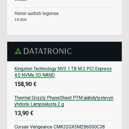
Honor uudisti logonsa
5.8.2026
Kingston Technology NV3 1 TB M.2 PCI Express
4.0 NVMe 3D NAND
158,90 €
Thermal Grizzly PhaseSheet PTM jäähdytyslevyn
yhdiste Lämpöalusta 2 g
13,90 €
Corsair Vengeance CMK32GX5M2B6000C38