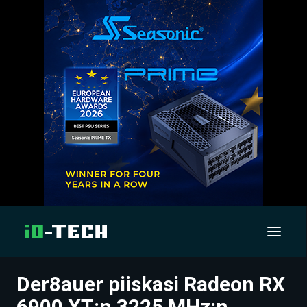
Der8auer piiskasi Radeon RX
UUTISET
6900 XT:n 3225 MHz:n