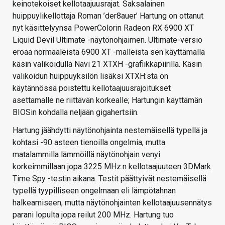
keinotekoiset kellotaajuusrajat. Saksalainen
huippuylikellottaja Roman ’der8auer’ Hartung on ottanut
nyt käsittelyynsä PowerColorin Radeon RX 6900 XT
Liquid Devil Ultimate -näytönohjaimen. Ultimate-versio
eroaa normaaleista 6900 XT -malleista sen käyttämällä
käsin valikoidulla Navi 21 XTXH -grafiikkapiirillä. Käsin
valikoidun huippuyksilön lisäksi XTXH:sta on
käytännössä poistettu kellotaajuusrajoitukset
asettamalle ne riittävän korkealle; Hartungin käyttämän
BIOSin kohdalla neljään gigahertsiin.
Hartung jäähdytti näytönohjainta nestemäisellä typellä ja
kohtasi -90 asteen tienoilla ongelmia, mutta
matalammilla lämmöillä näytönohjain venyi
korkeimmillaan jopa 3225 MHz:n kellotaajuuteen 3DMark
Time Spy -testin aikana. Testit päättyivät nestemäisellä
typellä tyypilliseen ongelmaan eli lämpötahnan
halkeamiseen, mutta näytönohjainten kellotaajuusennätys
parani lopulta jopa reilut 200 MHz. Hartung tuo