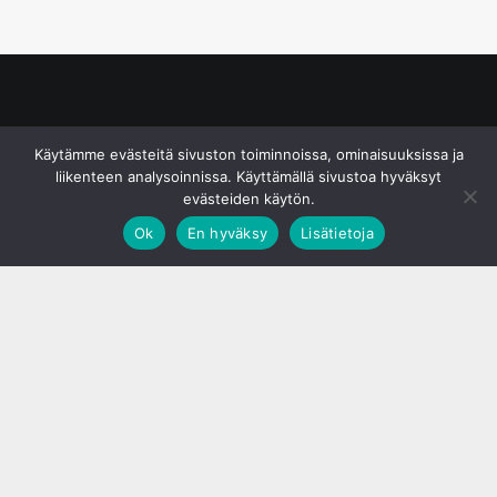
© S&J Media Oy
Käytämme evästeitä sivuston toiminnoissa, ominaisuuksissa ja
liikenteen analysoinnissa. Käyttämällä sivustoa hyväksyt
evästeiden käytön.
Ok
En hyväksy
Lisätietoja
;