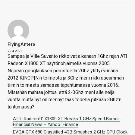
FlyingAntero
22.4.2021
Sampsa ja Ville Suvanto rikkoivat aikanaan 1Ghz rajan ATI
Radeon X1800 XT näytönohjaimella vuonna 2005.
Nopean googlauksen perusteella 2Ghz ylittyi vuonna
2012 K|NGP|N:n toimesta ja 3Ghz meni rikki useamman
tiimin toimesta samassa tapahtumassa vuonna 2016.
Mistähän mahtaa johtua, että 2-3Ghz meni alle neljä
vuotta mutta nyt on mennyt taas todella pitkään 3Ghz:n
tuntumassa?
ATI’s Radeon’R’ X1800 XT Breaks 1 GHz Speed Barrier:
Financial News – Yahoo! Finance
EVGA GTX 680 Classified 4GB Smashes 2 GHz GPU Clock