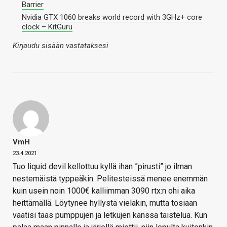
Barrier
Nvidia GTX 1060 breaks world record with 3GHz+ core
clock – KitGuru
Kirjaudu sisään vastataksesi
VmH
23.4.2021
Tuo liquid devil kellottuu kyllä ihan ”pirusti” jo ilman
nestemäistä typpeäkin. Pelitesteissä menee enemmän
kuin usein noin 1000€ kalliimman 3090 rtx:n ohi aika
heittämällä. Löytynee hyllystä vieläkin, mutta tosiaan
vaatisi taas pumppujen ja letkujen kanssa taistelua. Kun