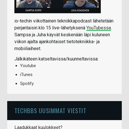
io-techin viikottainen tekniikkapodcast lähetetään
perjantaisin klo 15 live-lähetyksenä
YouTubessa
.
Sampsa ja Juha käyvät keskenään läpi kuluneen
viikon ajalta ajankohtaiset tietotekniikka- ja
mobiiliaiheet.
Jälkikäteen katseltavissa/kuunneltavissa:
Youtube
iTunes
Spotify
TECHBBS UUSIMMAT VIESTIT
Laadukkaat kuulokkeet?