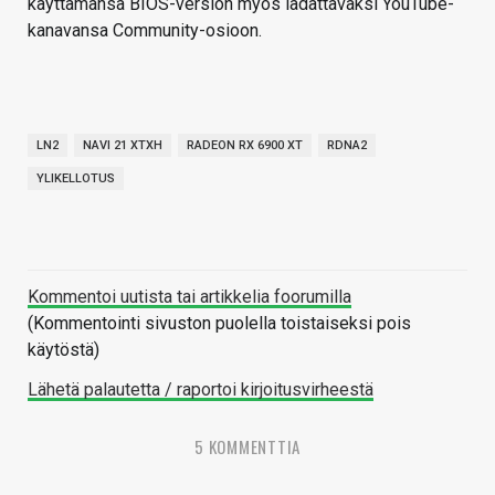
käyttämänsä BIOS-version myös ladattavaksi YouTube-
kanavansa Community-osioon.
LN2
NAVI 21 XTXH
RADEON RX 6900 XT
RDNA2
YLIKELLOTUS
Kommentoi uutista tai artikkelia foorumilla
(Kommentointi sivuston puolella toistaiseksi pois
käytöstä)
Lähetä palautetta / raportoi kirjoitusvirheestä
5 KOMMENTTIA