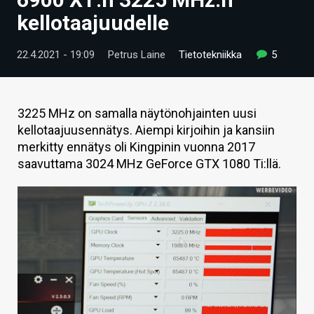
ARTIKKELIT
kellotaajuudelle
VIDEOT
22.4.2021 - 19:09
Petrus Laine
Tietotekniikka
5
TECHBBS
TIETOA
3225 MHz on samalla näytönohjainten uusi
kellotaajuusennätys. Aiempi kirjoihin ja kansiin
HINTA.FI
merkitty ennätys oli Kingpinin vuonna 2017
saavuttama 3024 MHz GeForce GTX 1080 Ti:llä.
KAUPPA
VAIHDA TEEMA
HAKU