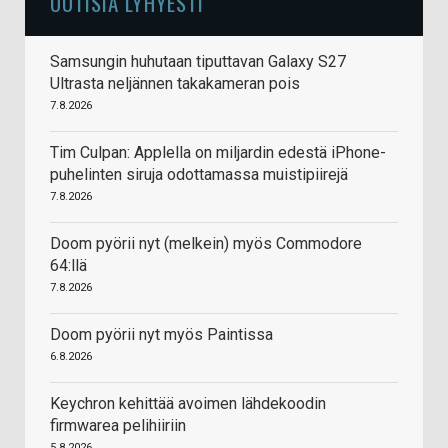
UUTISIA LYHYESTI
Samsungin huhutaan tiputtavan Galaxy S27
Ultrasta neljännen takakameran pois
7.8.2026
Tim Culpan: Applella on miljardin edestä iPhone-
puhelinten siruja odottamassa muistipiirejä
7.8.2026
Doom pyörii nyt (melkein) myös Commodore
64:llä
7.8.2026
Doom pyörii nyt myös Paintissa
6.8.2026
Keychron kehittää avoimen lähdekoodin
firmwarea pelihiiriin
5.8.2026