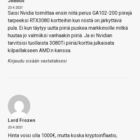
Jobbus
23.4.2021
Saisi Nvidia toimittaa ensin niitä perus GA102-200 piirejä
tarpeeksi RTX3080 kortteihin kun niistä on järkyttävä
pula. Ei kun täytyy uutta piiriä puskea markkinoille mitkä
huutaa jo valmiiksi vanhaakin piiriä. Ja ei Nvidian
tarvitsisi tuollaista 3080Ti piiriä/korttia julkaisata
kilpaillakseen AMD:n kanssa.
Kirjaudu sisään vastataksesi
Lord Frozen
23.4.2021
Hinta voisi olla 1000€, mutta koska kryptoinflaatio,