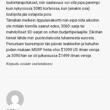
louhintarajoitukset, niin saatavuus voi olla jopa parempi
kuin nykyisissä 3080 korteissa, kun (ainakin osa)
louhijoita jää ostajista pois.
Tämähän melkein lippulaivakortti niin eipä niitä aikoihin
ole mitään tonnilla saanut edes, 3060-sarja tai
mahdolliset 50-sarjat on sitten budjettipelaajille. Eiköhän
hinnat lähde min. puolestatoista tuhannesta eurosta…
Perustuen tuoreimpiin tän päivän leakkeihin ja huhuihin
joiden mukaan MSRP hinta olisi $1099 US ilman veroja.
Ja 3090:hän se oli julkaisussa $1499 ilman veroja.
Kirjaudu sisään vastataksesi