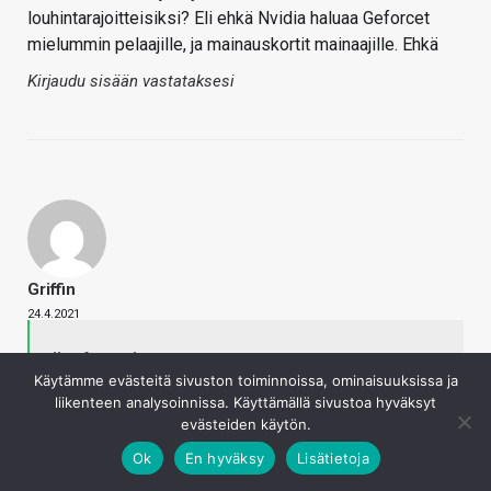
louhintarajoitteisiksi? Eli ehkä Nvidia haluaa Geforcet
mielummin pelaajille, ja mainauskortit mainaajille. Ehkä
Kirjaudu sisään vastataksesi
Griffin
24.4.2021
rikyy6 sanoi
Käytämme evästeitä sivuston toiminnoissa, ominaisuuksissa ja
Aika huonoa bisnestä… Kyllä se Nvidia haluaa myydä
liikenteen analysoinnissa. Käyttämällä sivustoa hyväksyt
niin monta ohjainta kuin vain suinkin voi. Ei sitä
evästeiden käytön.
oikeasti kiinnosta meneekö ohjaimet louhijoille vai
skalppereille.
Ok
En hyväksy
Lisätietoja
Napsauta laajentaaksesi…