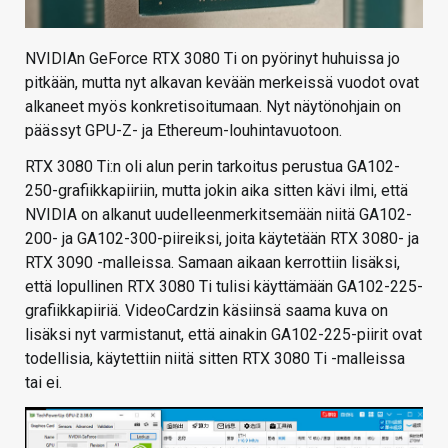
NVIDIAn GeForce RTX 3080 Ti on pyörinyt huhuissa jo
pitkään, mutta nyt alkavan kevään merkeissä vuodot ovat
alkaneet myös konkretisoitumaan. Nyt näytönohjain on
päässyt GPU-Z- ja Ethereum-louhintavuotoon.
RTX 3080 Ti:n oli alun perin tarkoitus perustua GA102-
250-grafiikkapiiriin, mutta jokin aika sitten kävi ilmi, että
NVIDIA on alkanut uudelleenmerkitsemään niitä GA102-
200- ja GA102-300-piireiksi, joita käytetään RTX 3080- ja
RTX 3090 -malleissa. Samaan aikaan kerrottiin lisäksi,
että lopullinen RTX 3080 Ti tulisi käyttämään GA102-225-
grafiikkapiiriä. VideoCardzin käsiinsä saama kuva on
lisäksi nyt varmistanut, että ainakin GA102-225-piirit ovat
todellisia, käytettiin niitä sitten RTX 3080 Ti -malleissa
tai ei.