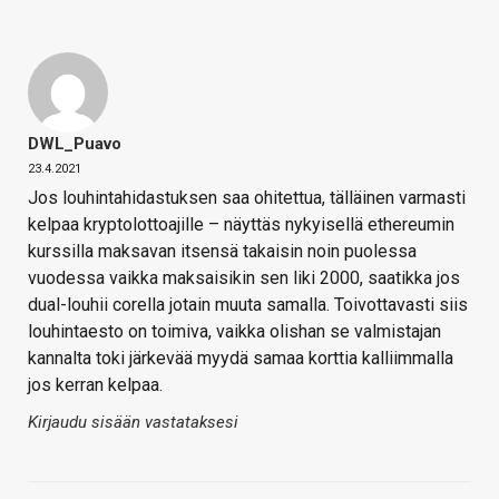
DWL_Puavo
23.4.2021
Jos louhintahidastuksen saa ohitettua, tälläinen varmasti
kelpaa kryptolottoajille – näyttäs nykyisellä ethereumin
kurssilla maksavan itsensä takaisin noin puolessa
vuodessa vaikka maksaisikin sen liki 2000, saatikka jos
dual-louhii corella jotain muuta samalla. Toivottavasti siis
louhintaesto on toimiva, vaikka olishan se valmistajan
kannalta toki järkevää myydä samaa korttia kalliimmalla
jos kerran kelpaa.
Kirjaudu sisään vastataksesi