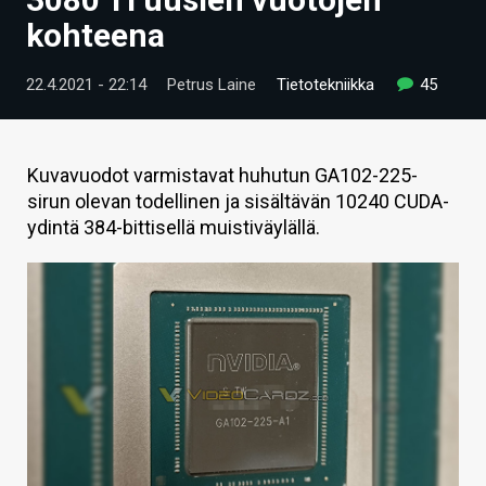
ARTIKKELIT
kohteena
VIDEOT
22.4.2021 - 22:14
Petrus Laine
Tietotekniikka
45
TECHBBS
TIETOA
Kuvavuodot varmistavat huhutun GA102-225-
sirun olevan todellinen ja sisältävän 10240 CUDA-
HINTA.FI
ydintä 384-bittisellä muistiväylällä.
KAUPPA
VAIHDA TEEMA
HAKU