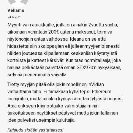
Vellamo
24.4.2021
Myynti vain asiakkaille, joilla on ainakin 2vuotta vanha,
aikoinaan vähintään 200€ uutena maksanut, toimiva
näytönohjain antaa vaihdossa. Ideana on se että
hidastettaisiin skalppaajien eli jälleenmyyjien bisnestä
näiden joutuessa kilpailemaan keskenään käytetyistä
korteista ja katteet kärsivät. Kun taas normitallaaja, joka
haluaa pelkästään päivittää oman GTX970:n nykyaikaan,
selviää pienemmällä vaivalla.
Tietty myyjän pitää olla jokin rehellinen, nVidian
valtuuttama taho. Ei tämäkään kyllä tepsi Ethereum
louhijoihin, mutta ainakin kynnys aloittaa tyhjästä nousisi.
Asia erikseen kiinnostaako valmistajia mihin
tarkoitukseen näyttikset päätyvät mutta jokin tälläinen
idea palvelisi useimpia kuluttajia.
Kirjaudu sisään vastataksesi