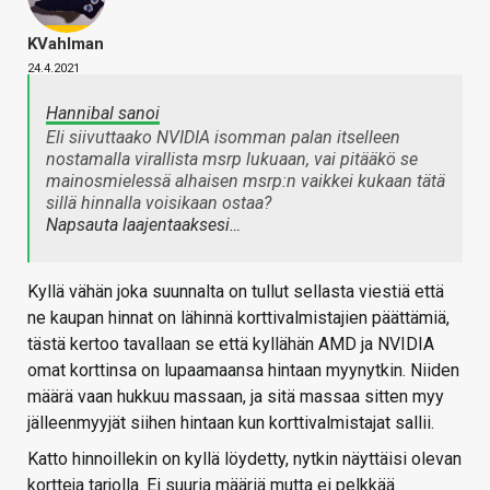
KVahlman
24.4.2021
Hannibal sanoi
Eli siivuttaako NVIDIA isomman palan itselleen
nostamalla virallista msrp lukuaan, vai pitääkö se
mainosmielessä alhaisen msrp:n vaikkei kukaan tätä
sillä hinnalla voisikaan ostaa?
Napsauta laajentaaksesi…
Kyllä vähän joka suunnalta on tullut sellasta viestiä että
ne kaupan hinnat on lähinnä korttivalmistajien päättämiä,
tästä kertoo tavallaan se että kyllähän AMD ja NVIDIA
omat korttinsa on lupaamaansa hintaan myynytkin. Niiden
määrä vaan hukkuu massaan, ja sitä massaa sitten myy
jälleenmyyjät siihen hintaan kun korttivalmistajat sallii.
Katto hinnoillekin on kyllä löydetty, nytkin näyttäisi olevan
kortteja tarjolla. Ei suuria määriä mutta ei pelkkää