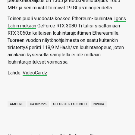
peruskellotaajuus on 1365 ja Boost-kellotaajuus 1665
MHz ja sen muistit toimivat 19 Gbps:n nopeudella.
Toinen puoli vuodosta koskee Ethereum-louhintaa.
Igor’s
Labin mukaan
GeForce RTX 3080 Ti tulisi sisältämään
RTX 3060:n kaltaisen louhintarajoittimen Ethereumille.
Tuoreen vuodon näytönohjaimesta on saatu kuitenkin
tiristettyä peräti 118,9 MHash/s:n louhintanopeus, joten
ainakaan kyseisellä samplella ei ole mitkään
louhintarajoitukset voimassa.
Lähde:
VideoCardz
AMPERE
GA102-225
GEFORCE RTX 3080 TI
NVIDIA