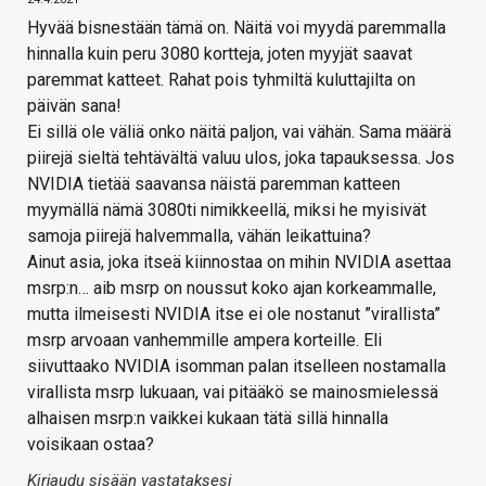
Hyvää bisnestään tämä on. Näitä voi myydä paremmalla
hinnalla kuin peru 3080 kortteja, joten myyjät saavat
paremmat katteet. Rahat pois tyhmiltä kuluttajilta on
päivän sana!
Ei sillä ole väliä onko näitä paljon, vai vähän. Sama määrä
piirejä sieltä tehtävältä valuu ulos, joka tapauksessa. Jos
NVIDIA tietää saavansa näistä paremman katteen
myymällä nämä 3080ti nimikkeellä, miksi he myisivät
samoja piirejä halvemmalla, vähän leikattuina?
Ainut asia, joka itseä kiinnostaa on mihin NVIDIA asettaa
msrp:n… aib msrp on noussut koko ajan korkeammalle,
mutta ilmeisesti NVIDIA itse ei ole nostanut ”virallista”
msrp arvoaan vanhemmille ampera korteille. Eli
siivuttaako NVIDIA isomman palan itselleen nostamalla
virallista msrp lukuaan, vai pitääkö se mainosmielessä
alhaisen msrp:n vaikkei kukaan tätä sillä hinnalla
voisikaan ostaa?
Kirjaudu sisään vastataksesi