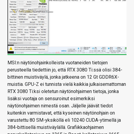
MSI:n näytönohjainkolleista vuotaneiden tietojen
perusteella tiedettiin jo, että RTX 3080 Ti:ssä olisi 384-
bittinen muistiväylä, jonka jatkeena on 12 Gt GDDR6X-
muistia. GPU-Z ei tunnista vielä kaikkia julkaisemattoman
RTX 3080 Ti:ksi oletetun näytönohjaimen tietoja, jonka
lisäksi vuotaja on sensuroinut esimerkiksi
näytönohjaimen nimestä osan. Jäljelle jäävät tiedot
kuitenkin varmistavat, että kyseinen näytönohjain on
varustettu 80 SM-yksiköllä eli 10240 CUDA-ytimellä ja
384-bittisellä muistiväylällä. Grafiikkaohjaimen