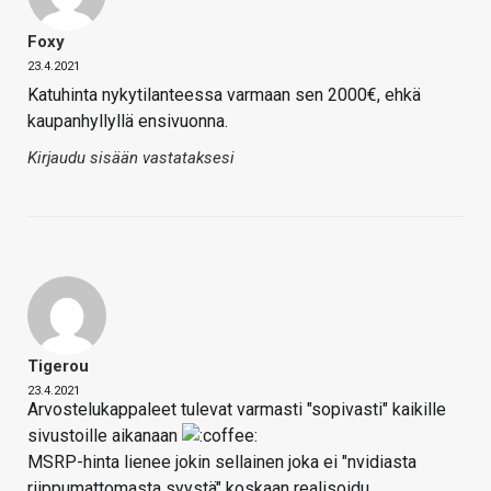
Foxy
23.4.2021
Katuhinta nykytilanteessa varmaan sen 2000€, ehkä
kaupanhyllyllä ensivuonna.
Kirjaudu sisään vastataksesi
Tigerou
23.4.2021
Arvostelukappaleet tulevat varmasti "sopivasti" kaikille
sivustoille aikanaan
MSRP-hinta lienee jokin sellainen joka ei "nvidiasta
riippumattomasta syystä" koskaan realisoidu