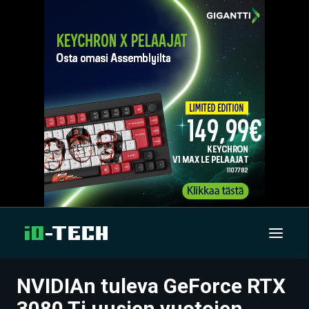
NVIDIAn tuleva GeForce RTX
UUTISET
3080 Ti uusien vuotojen