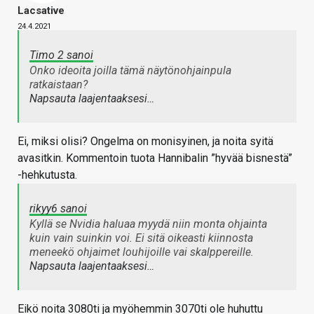
Lacsative
24.4.2021
Timo 2 sanoi
Onko ideoita joilla tämä näytönohjainpula
ratkaistaan?
Napsauta laajentaaksesi…
Ei, miksi olisi? Ongelma on monisyinen, ja noita syitä
avasitkin. Kommentoin tuota Hannibalin ”hyvää bisnestä”
-hehkutusta.
rikyy6 sanoi
Kyllä se Nvidia haluaa myydä niin monta ohjainta
kuin vain suinkin voi. Ei sitä oikeasti kiinnosta
meneekö ohjaimet louhijoille vai skalppereille.
Napsauta laajentaaksesi…
Eikö noita 3080ti ja myöhemmin 3070ti ole huhuttu