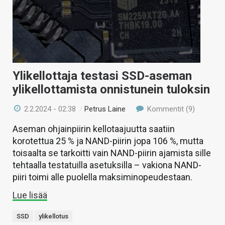
Ylikellottaja testasi SSD-aseman
ylikellottamista onnistunein tuloksin
2.2.2024 - 02:38
/
Petrus Laine
Kommentit (9)
Aseman ohjainpiirin kellotaajuutta saatiin
korotettua 25 % ja NAND-piirin jopa 106 %, mutta
toisaalta se tarkoitti vain NAND-piirin ajamista sille
tehtaalla testatuilla asetuksilla – vakiona NAND-
piiri toimi alle puolella maksiminopeudestaan.
Lue lisää
SSD
ylikellotus