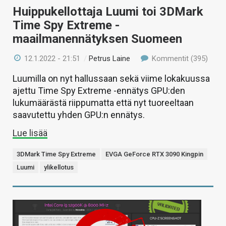
Huippukellottaja Luumi toi 3DMark
Time Spy Extreme -
maailmanennätyksen Suomeen
12.1.2022 - 21:51
/
Petrus Laine
Kommentit (395)
Luumilla on nyt hallussaan sekä viime lokakuussa
ajettu Time Spy Extreme -ennätys GPU:den
lukumäärästä riippumatta että nyt tuoreeltaan
saavutettu yhden GPU:n ennätys.
Lue lisää
3DMark Time Spy Extreme
EVGA GeForce RTX 3090 Kingpin
Luumi
ylikellotus