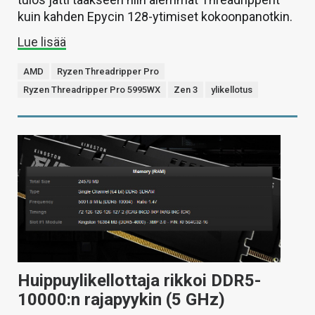
kuin kahden Epycin 128-ytimiset kokoonpanotkin.
Lue lisää
AMD
Ryzen Threadripper Pro
Ryzen Threadripper Pro 5995WX
Zen 3
ylikellotus
Huippuylikellottaja rikkoi DDR5-
10000:n rajapyykin (5 GHz)