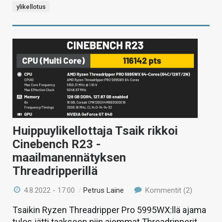
ylikellotus
Huippuylikellottaja Tsaik rikkoi
Cinebench R23 -
maailmanennätyksen
Threadripperillä
4.8.2022 - 17:00
/
Petrus Laine
Kommentit (2)
Tsaikin Ryzen Threadripper Pro 5995WX:llä ajama
tulos jätti taakseen niin aiemmat Threadripperit