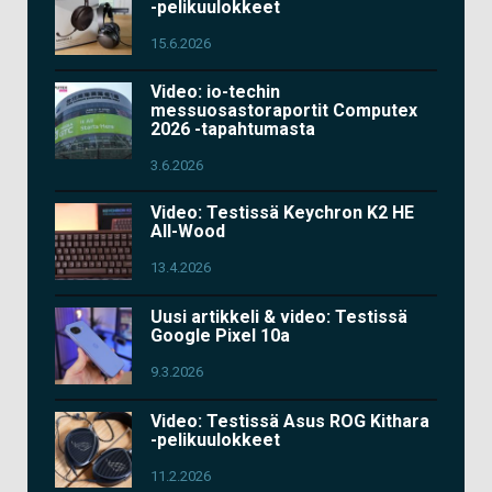
-pelikuulokkeet
15.6.2026
Video: io-techin
messuosastoraportit Computex
2026 -tapahtumasta
3.6.2026
Video: Testissä Keychron K2 HE
All-Wood
13.4.2026
Uusi artikkeli & video: Testissä
Google Pixel 10a
9.3.2026
Video: Testissä Asus ROG Kithara
-pelikuulokkeet
11.2.2026