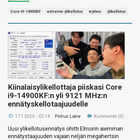
Core i9-14900KF
extreme-ylikellotus
wytiwx
ylikellotus
Kiinalaisylikellottaja piiskasi Core
i9-14900KF:n yli 9121 MHz:n
ennätyskellotaajuudelle
17.1.2025 - 02:14
/
Petrus Laine
Kommentit (0)
Uusi ylikellotusennätys ohitti Elmorin aiemman
ennätystaajuuden vajaan neljän megahertsin