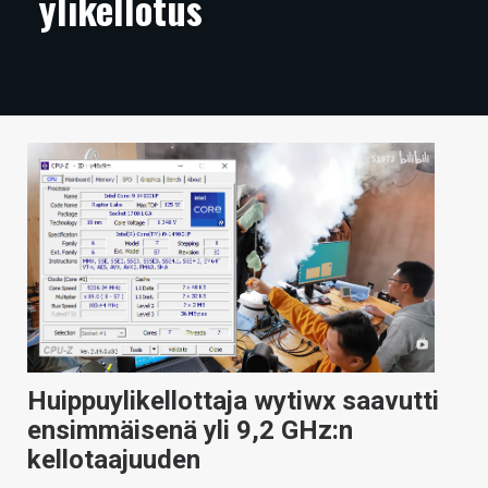
ylikellotus
ARTIKKELIT
VIDEOT
TECHBBS
TIETOA
HINTA.FI
KAUPPA
VAIHDA TEEMA
Huippuylikellottaja wytiwx saavutti
HAKU
ensimmäisenä yli 9,2 GHz:n
kellotaajuuden