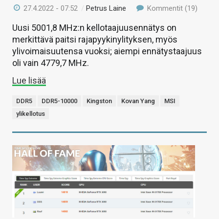
27.4.2022 - 07:52
/
Petrus Laine
Kommentit (19)
Uusi 5001,8 MHz:n kellotaajuusennätys on
merkittävä paitsi rajapyykinylityksen, myös
ylivoimaisuutensa vuoksi; aiempi ennätystaajuus
oli vain 4779,7 MHz.
Lue lisää
DDR5
DDR5-10000
Kingston
Kovan Yang
MSI
ylikellotus