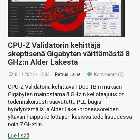
CPU-Z Validatorin kehittäjä
skeptisenä Gigabyten väittämästä 8
GHz:n Alder Lakesta
8.11.2021 - 12:33
/
Petrus Laine
Kommentit (2)
CPU-Z Validatoria kehittävän Doc TB:n mukaan
Gigabyten mainostama 8 GHz:n kellotaajuus on
todennäköisesti saavutettu PLL-bugia
hyödyntämällä ja Alder Lake -prosessoreiden
yltävän huippukellottajien käsissä todellisuudessa
noin 7 GHz:iin.
Lue lisää