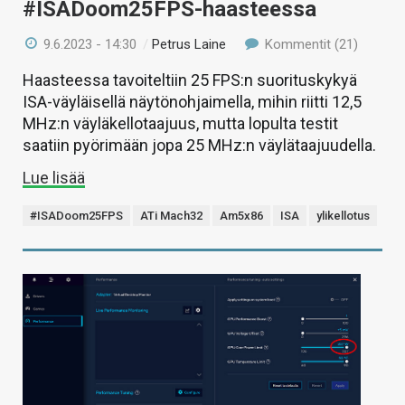
#ISADoom25FPS-haasteessa
9.6.2023 - 14:30
/
Petrus Laine
Kommentit (21)
Haasteessa tavoiteltiin 25 FPS:n suorituskykyä
ISA-väyläisellä näytönohjaimella, mihin riitti 12,5
MHz:n väyläkellotaajuus, mutta lopulta testit
saatiin pyörimään jopa 25 MHz:n väylätaajuudella.
Lue lisää
#ISADoom25FPS
ATi Mach32
Am5x86
ISA
ylikellotus