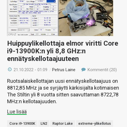
Huippuylikellottaja elmor viritti Core
i9-13900K:n yli 8,8 GHz:n
ennätyskellotaajuuteen
21.10.2022 - 01:09
/
Petrus Laine
Kommentit (20)
Ruotsalaiskellottajan uusi ennätyskellotaajuus on
8812,85 MHz ja se syrjäytti kärkisijalta kotimaisen
The Stiltin yli 8 vuotta sitten saavuttaman 8722,78
MHz:n kellotaajuuden.
Lue lisää
Core i9-13900K
LN2
Raptor Lake
extreme-ylikellotus