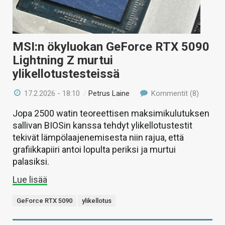
MSI:n ökyluokan GeForce RTX 5090
Lightning Z murtui
ylikellotustesteissä
17.2.2026 - 18:10
/
Petrus Laine
Kommentit (8)
Jopa 2500 watin teoreettisen maksimikulutuksen
sallivan BIOSin kanssa tehdyt ylikellotustestit
tekivät lämpölaajenemisesta niin rajua, että
grafiikkapiiri antoi lopulta periksi ja murtui
palasiksi.
Lue lisää
GeForce RTX 5090
ylikellotus