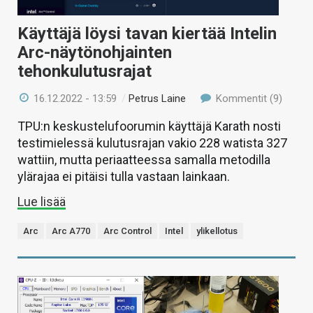
Käyttäjä löysi tavan kiertää Intelin
Arc-näytönohjainten
tehonkulutusrajat
16.12.2022 - 13:59
/
Petrus Laine
Kommentit (9)
TPU:n keskustelufoorumin käyttäjä Karath nosti
testimielessä kulutusrajan vakio 228 watista 327
wattiin, mutta periaatteessa samalla metodilla
ylärajaa ei pitäisi tulla vastaan lainkaan.
Lue lisää
Arc
Arc A770
Arc Control
Intel
ylikellotus