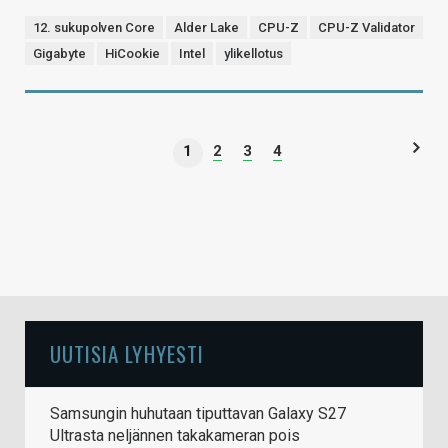
12. sukupolven Core
Alder Lake
CPU-Z
CPU-Z Validator
Gigabyte
HiCookie
Intel
ylikellotus
1
2
3
4
UUTISIA LYHYESTI
Samsungin huhutaan tiputtavan Galaxy S27
Ultrasta neljännen takakameran pois