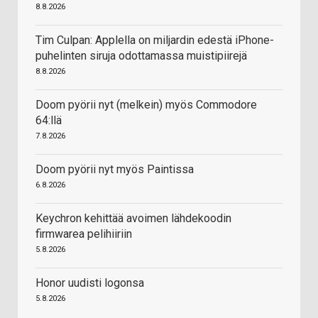
8.8.2026
Tim Culpan: Applella on miljardin edestä iPhone-
puhelinten siruja odottamassa muistipiirejä
8.8.2026
Doom pyörii nyt (melkein) myös Commodore
64:llä
7.8.2026
Doom pyörii nyt myös Paintissa
6.8.2026
Keychron kehittää avoimen lähdekoodin
firmwarea pelihiiriin
5.8.2026
Honor uudisti logonsa
5.8.2026