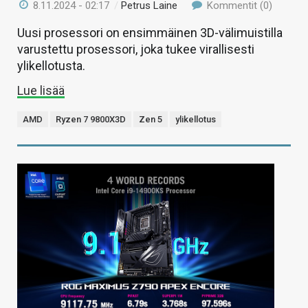
8.11.2024 - 02:17
/
Petrus Laine
Kommentit (0)
Uusi prosessori on ensimmäinen 3D-välimuistilla
varustettu prosessori, joka tukee virallisesti
ylikellotusta.
Lue lisää
AMD
Ryzen 7 9800X3D
Zen 5
ylikellotus