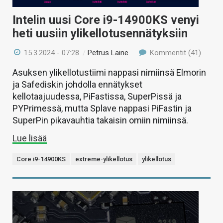
Intelin uusi Core i9-14900KS venyi
heti uusiin ylikellotusennätyksiin
15.3.2024 - 07:28
/
Petrus Laine
Kommentit (41)
Asuksen ylikellotustiimi nappasi nimiinsä Elmorin
ja Safediskin johdolla ennätykset
kellotaajuudessa, PiFastissa, SuperPissä ja
PYPrimessä, mutta Splave nappasi PiFastin ja
SuperPin pikavauhtia takaisin omiin nimiinsä.
Lue lisää
Core i9-14900KS
extreme-ylikellotus
ylikellotus