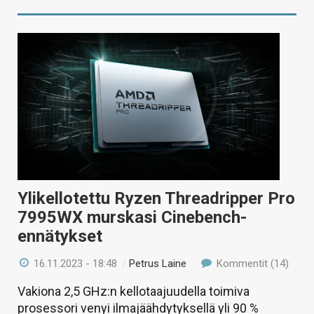
Ylikellotettu Ryzen Threadripper Pro
7995WX murskasi Cinebench-
ennätykset
16.11.2023 - 18:48
/
Petrus Laine
Kommentit (14)
Vakiona 2,5 GHz:n kellotaajuudella toimiva
prosessori venyi ilmajäähdytyksellä yli 90 %