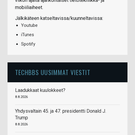
viikon ajalta ajankohtaiset tietotekniikka- ja
mobiiliaiheet.
Jälkikäteen katseltavissa/kuunneltavissa:
Youtube
iTunes
Spotify
TECHBBS UUSIMMAT VIESTIT
Laadukkaat kuulokkeet?
8.8.2026
Yhdysvaltain 45. ja 47. presidentti Donald J.
Trump
8.8.2026