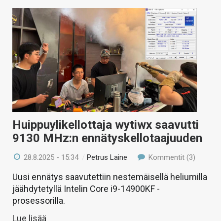
Huippuylikellottaja wytiwx saavutti
9130 MHz:n ennätyskellotaajuuden
28.8.2025 - 15:34
/
Petrus Laine
Kommentit (3)
Uusi ennätys saavutettiin nestemäisellä heliumilla
jäähdytetyllä Intelin Core i9-14900KF -
prosessorilla.
Lue lisää