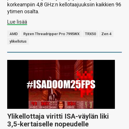
korkeampiin 4,8 GHz:n kellotaajuuksiin kaikkien 96
ytimen osalta.
Lue lisää
AMD
Ryzen Threadripper Pro 7995WX
TRX50
Zen 4
ylikellotus
Ylikellottaja viritti ISA-väylän liki
3,5-kertaiselle nopeudelle