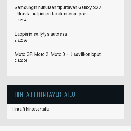
Samsungin huhutaan tiputtavan Galaxy S27
Ultrasta neljännen takakameran pois
9.8.2026
Läppärin säilytys autossa
9.8.2026
Moto GP, Moto 2, Moto 3 - Kisaviikonloput
9.8.2026
HINTA.FI HINTAVERTAILU
Hinta.fi hintavertailu