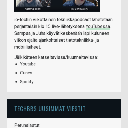
io-techin viikottainen tekniikkapodcast lähetetään
perjantaisin klo 15 live-lähetyksenä
YouTubessa
.
Sampsa ja Juha käyvät keskenään läpi kuluneen
viikon ajalta ajankohtaiset tietotekniikka- ja
mobiiliaiheet.
Jälkikäteen katseltavissa/kuunneltavissa:
Youtube
iTunes
Spotify
TECHBBS UUSIMMAT VIESTIT
Perunalastut