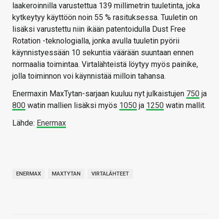
laakeroinnilla varustettua 139 millimetrin tuuletinta, joka
kytkeytyy käyttöön noin 55 % rasituksessa. Tuuletin on
lisäksi varustettu niin ikään patentoidulla Dust Free
Rotation -teknologialla, jonka avulla tuuletin pyörii
käynnistyessään 10 sekuntia väärään suuntaan ennen
normaalia toimintaa. Virtalähteistä löytyy myös painike,
jolla toiminnon voi käynnistää milloin tahansa.
Enermaxin MaxTytan-sarjaan kuuluu nyt julkaistujen
750
ja
800
watin mallien lisäksi myös
1050
ja
1250
watin mallit.
Lähde:
Enermax
ENERMAX
MAXTYTAN
VIRTALÄHTEET