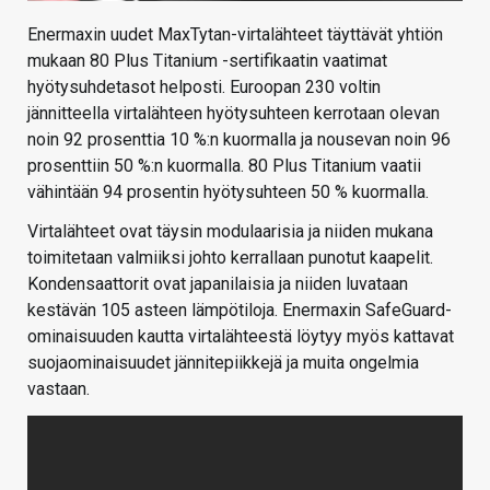
Enermaxin uudet MaxTytan-virtalähteet täyttävät yhtiön
mukaan 80 Plus Titanium -sertifikaatin vaatimat
hyötysuhdetasot helposti. Euroopan 230 voltin
jännitteella virtalähteen hyötysuhteen kerrotaan olevan
noin 92 prosenttia 10 %:n kuormalla ja nousevan noin 96
prosenttiin 50 %:n kuormalla. 80 Plus Titanium vaatii
vähintään 94 prosentin hyötysuhteen 50 % kuormalla.
Virtalähteet ovat täysin modulaarisia ja niiden mukana
toimitetaan valmiiksi johto kerrallaan punotut kaapelit.
Kondensaattorit ovat japanilaisia ja niiden luvataan
kestävän 105 asteen lämpötiloja. Enermaxin SafeGuard-
ominaisuuden kautta virtalähteestä löytyy myös kattavat
suojaominaisuudet jännitepiikkejä ja muita ongelmia
vastaan.