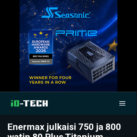
Enermax julkaisi 750 ja 800
UUTISET
watin 80 Plus Titanium -