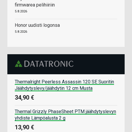
firmwarea pelihiiriin
5.8.2026
Honor uudisti logonsa
5.8.2026
Thermalright Peerless Assassin 120 SE Suoritin
Jäähdytyslevy/jäähdytin 12 cm Musta
34,90 €
Thermal Grizzly PhaseSheet PTM jäähdytyslevyn
yhdiste Lämpöalusta 2 g
13,90 €