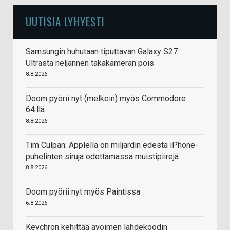
UUTISIA LYHYESTI
Samsungin huhutaan tiputtavan Galaxy S27
Ultrasta neljännen takakameran pois
8.8.2026
Doom pyörii nyt (melkein) myös Commodore
64:llä
8.8.2026
Tim Culpan: Applella on miljardin edestä iPhone-
puhelinten siruja odottamassa muistipiirejä
8.8.2026
Doom pyörii nyt myös Paintissa
6.8.2026
Keychron kehittää avoimen lähdekoodin