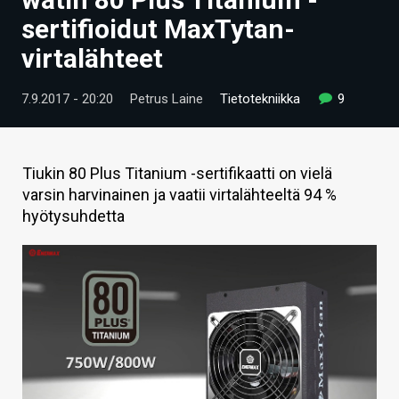
ARTIKKELIT
sertifioidut MaxTytan-
virtalähteet
VIDEOT
TECHBBS
7.9.2017 - 20:20
Petrus Laine
Tietotekniikka
9
TIETOA
HINTA.FI
Tiukin 80 Plus Titanium -sertifikaatti on vielä
varsin harvinainen ja vaatii virtalähteeltä 94 %
KAUPPA
hyötysuhdetta
VAIHDA TEEMA
HAKU