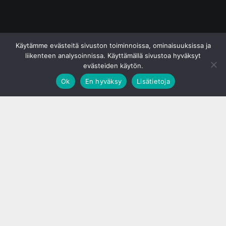
© S&J Media Oy
Käytämme evästeitä sivuston toiminnoissa, ominaisuuksissa ja
liikenteen analysoinnissa. Käyttämällä sivustoa hyväksyt
evästeiden käytön.
Ok
En hyväksy
Lisätietoja
;