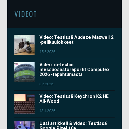
VIDEOT
Video: Testissä Audeze Maxwell 2
-pelikuulokkeet
15.6.2026
Video: io-techin
messuosastoraportit Computex
2026 -tapahtumasta
3.6.2026
Video: Testissä Keychron K2 HE
All-Wood
13.4.2026
Uusi artikkeli & video: Testissä
Google Pixel 10a