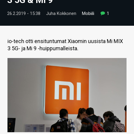
ARTIKKELIT
26.2.2019 - 15:38
Juha Kokkonen
Mobiili
1
VIDEOT
TECHBBS
io-tech otti ensituntumat Xiaomin uusista Mi MIX
TIETOA
3 5G- ja Mi 9 -huippumalleista.
HINTA.FI
KAUPPA
VAIHDA TEEMA
HAKU