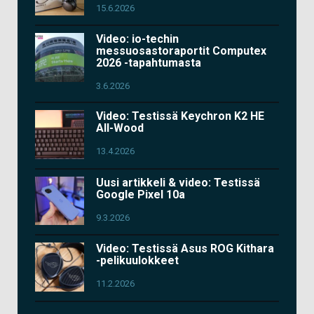
15.6.2026
Video: io-techin
messuosastoraportit Computex
2026 -tapahtumasta
3.6.2026
Video: Testissä Keychron K2 HE
All-Wood
13.4.2026
Uusi artikkeli & video: Testissä
Google Pixel 10a
9.3.2026
Video: Testissä Asus ROG Kithara
-pelikuulokkeet
11.2.2026