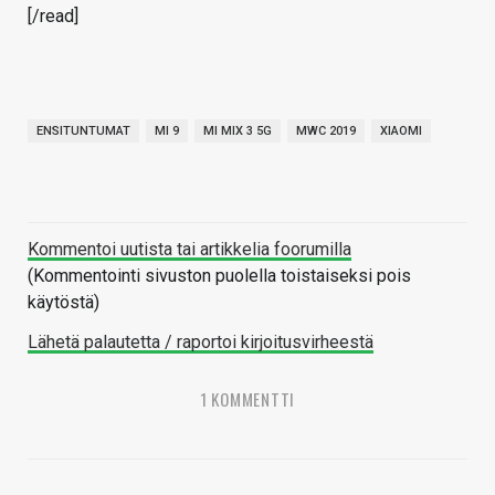
[/read]
ENSITUNTUMAT
MI 9
MI MIX 3 5G
MWC 2019
XIAOMI
Kommentoi uutista tai artikkelia foorumilla
(Kommentointi sivuston puolella toistaiseksi pois
käytöstä)
Lähetä palautetta / raportoi kirjoitusvirheestä
1 KOMMENTTI