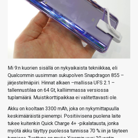
Mi 9:n kuorien sisällä on nykyaikaista tekniikkaa, eli
Qualcommin uusimman sukupolven Snapdragon 855 –
järjestelmäpiiri. Hinnat alkaen –mallissa UFS 2.1 –
tallennustilaa on 64 Gt, kalliimmassa versiossa
tuplamäärä. Muistikorttipaikkaa ei valitettavasti ole.
Akku on kooltaan 3300 mAh, joka on nykymittapuulla
keskimääräistä pienempi. Positiivisena puolena laite
tukee kuitenkin Quick Charge 4+ -pikalatausta, jonka
myötä akku täyttyy puolessa tunnissa 70 %:iin ja täyteen