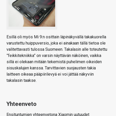
Esillä oli myös Mi 9:n osittain läpinäkyvällä takakuorella
varustettu huippuversio, joka ei ainakaan tällä tietoa ole
valitettavasti tulossa Suomeen. Takalasin alle toteutettu
”feikkitekniikka” on varsin näyttävän näköinen, vaikka
sillä ei olekaan mitään tekemistä puhelimen oikeiden
sisuskalujen kanssa. Tarvittavien suojausten takia
laitteen oikeaa pääpiirilevyä ei voi jättää näkyviin
takalasin taakse.
Yhteenveto
Ensituntumien yhteenvetona Xiaomin uutuudet