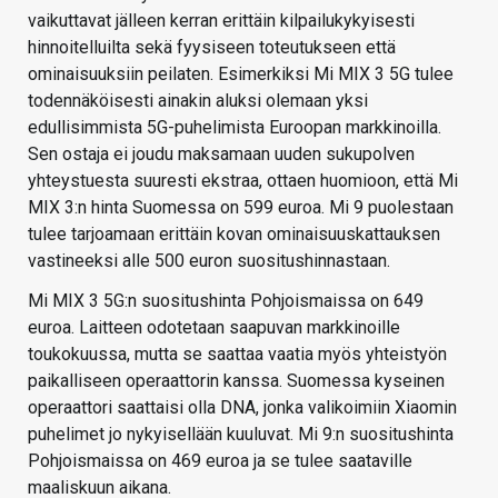
vaikuttavat jälleen kerran erittäin kilpailukykyisesti
hinnoitelluilta sekä fyysiseen toteutukseen että
ominaisuuksiin peilaten. Esimerkiksi Mi MIX 3 5G tulee
todennäköisesti ainakin aluksi olemaan yksi
edullisimmista 5G-puhelimista Euroopan markkinoilla.
Sen ostaja ei joudu maksamaan uuden sukupolven
yhteystuesta suuresti ekstraa, ottaen huomioon, että Mi
MIX 3:n hinta Suomessa on 599 euroa. Mi 9 puolestaan
tulee tarjoamaan erittäin kovan ominaisuuskattauksen
vastineeksi alle 500 euron suositushinnastaan.
Mi MIX 3 5G:n suositushinta Pohjoismaissa on 649
euroa. Laitteen odotetaan saapuvan markkinoille
toukokuussa, mutta se saattaa vaatia myös yhteistyön
paikalliseen operaattorin kanssa. Suomessa kyseinen
operaattori saattaisi olla DNA, jonka valikoimiin Xiaomin
puhelimet jo nykyisellään kuuluvat. Mi 9:n suositushinta
Pohjoismaissa on 469 euroa ja se tulee saataville
maaliskuun aikana.