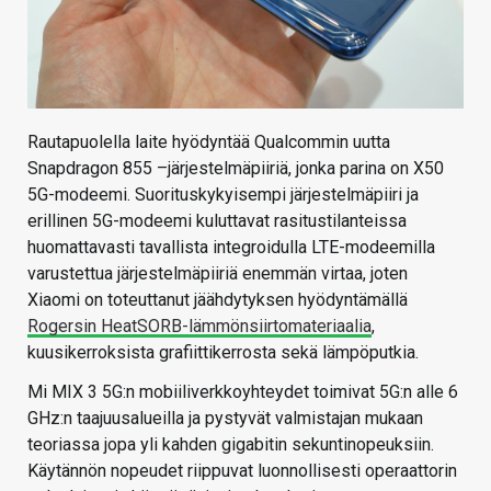
Rautapuolella laite hyödyntää Qualcommin uutta
Snapdragon 855 –järjestelmäpiiriä, jonka parina on X50
5G-modeemi. Suorituskykyisempi järjestelmäpiiri ja
erillinen 5G-modeemi kuluttavat rasitustilanteissa
huomattavasti tavallista integroidulla LTE-modeemilla
varustettua järjestelmäpiiriä enemmän virtaa, joten
Xiaomi on toteuttanut jäähdytyksen hyödyntämällä
Rogersin HeatSORB-lämmönsiirtomateriaalia
,
kuusikerroksista grafiittikerrosta sekä lämpöputkia.
Mi MIX 3 5G:n mobiiliverkkoyhteydet toimivat 5G:n alle 6
GHz:n taajuusalueilla ja pystyvät valmistajan mukaan
teoriassa jopa yli kahden gigabitin sekuntinopeuksiin.
Käytännön nopeudet riippuvat luonnollisesti operaattorin