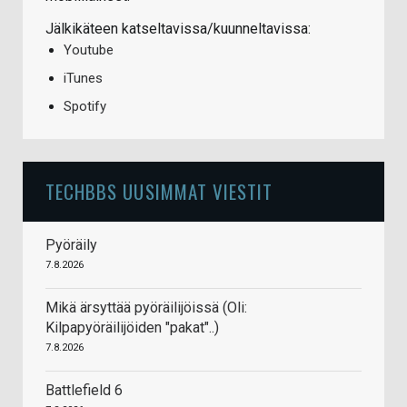
Jälkikäteen katseltavissa/kuunneltavissa:
Youtube
iTunes
Spotify
TECHBBS UUSIMMAT VIESTIT
Pyöräily
7.8.2026
Mikä ärsyttää pyöräilijöissä (Oli:
Kilpapyöräilijöiden "pakat"..)
7.8.2026
Battlefield 6