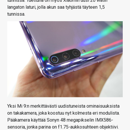
tunnissa. Tuettuna on myös Xiaomin uusi 20 watin
langaton laturi, jolla akun saa tyhjästä täyteen 1,5
tunnissa.
Yksi Mi 9:n merkittävästi uudistuneista ominaisuuksista
on takakamera, joka koostuu nyt kolmesta eri modulista.
Pääkamera käyttää Sonyn 48 megapikselin IMX586-
sensoria, jonka parina on f1.75-aukkosuhteen objektiivi.