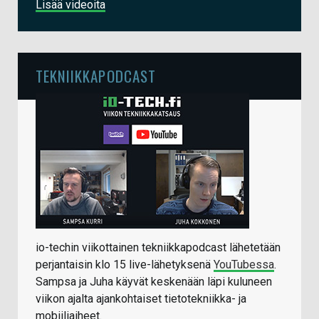
Lisää videoita
TEKNIIKKAPODCAST
io-techin viikottainen tekniikkapodcast lähetetään
perjantaisin klo 15 live-lähetyksenä
YouTubessa
.
Sampsa ja Juha käyvät keskenään läpi kuluneen
viikon ajalta ajankohtaiset tietotekniikka- ja
mobiiliaiheet.