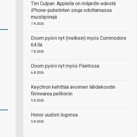
Tim Culpan: Applella on miljardin edestä
iPhone-puhelinten siruja odottamassa
muistipiirejä
7.8.2026
Doom pyörii nyt (melkein) myös Commodore
64:llä
7.8.2026
Doom pyörii nyt myös Paintissa
6.8.2026
Keychron kehittää avoimen lähdekoodin
firmwarea pelihiiriin
5.8.2026
Honor uudisti logonsa
5.8.2026