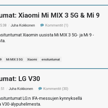
umat: Xiaomi Mi MIX 3 5G & Mi 9
15:38
/
Juha Kokkonen
Kommentit (1)
ensituntumat Xiaomin uusista Mi MIX 3 5G- ja Mi 9 -
ta.
 9
Mi MIX 3 5G
Xiaomi
ensituntumat
tumat: LG V30
:51
/
Juha Kokkonen
Kommentit (30)
ensituntumat LG:n IFA-messujen kynnyksellä
a V30-älypuhelimesta.