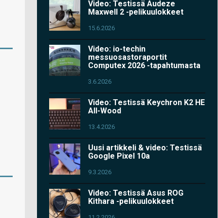
Video: Testissä Audeze
Maxwell 2 -pelikuulokkeet
15.6.2026
Video: io-techin
messuosastoraportit
Computex 2026 -tapahtumasta
3.6.2026
Video: Testissä Keychron K2 HE
All-Wood
13.4.2026
Uusi artikkeli & video: Testissä
Google Pixel 10a
9.3.2026
Video: Testissä Asus ROG
Kithara -pelikuulokkeet
11.2.2026