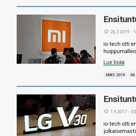
Ensitunt
26.2.2019 - 
io-tech otti 
huippumalleis
Lue lisää
MWC 2019
Mi
Ensitun
1.9.2017 - 03
io-tech otti 
julkaisemast