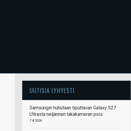
UUTISIA LYHYESTI
Samsungin huhutaan tiputtavan Galaxy S27
Ultrasta neljännen takakameran pois
7.8.2026