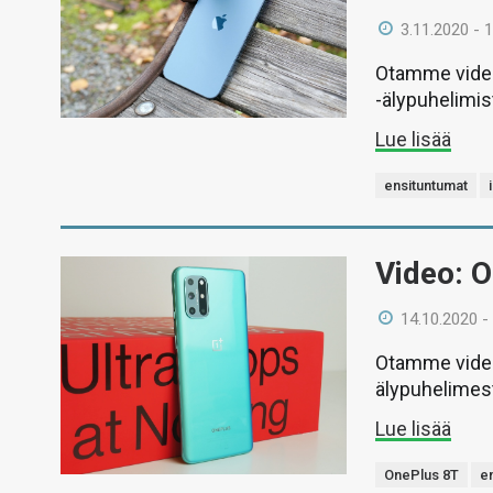
3.11.2020 - 
Otamme video
-älypuhelimis
Lue lisää
ensituntumat
Video: 
14.10.2020 -
Otamme video
älypuhelimes
Lue lisää
OnePlus 8T
e