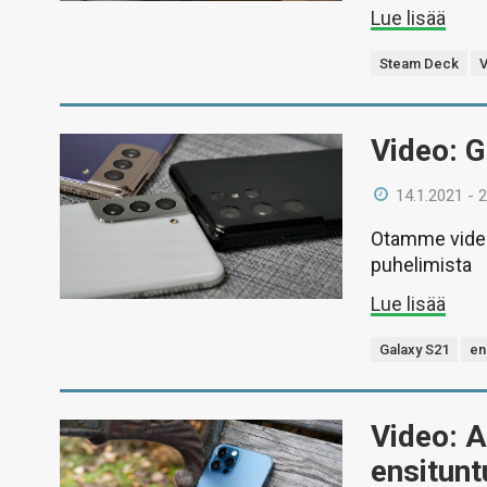
Lue lisää
Steam Deck
V
Video: G
14.1.2021 - 
Otamme video
puhelimista
Lue lisää
Galaxy S21
en
Video: A
ensitun