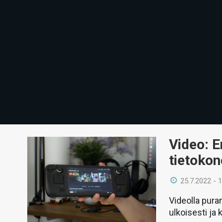
Video: 
tietoko
25.7.2022 - 
Videolla pur
ulkoisesti ja