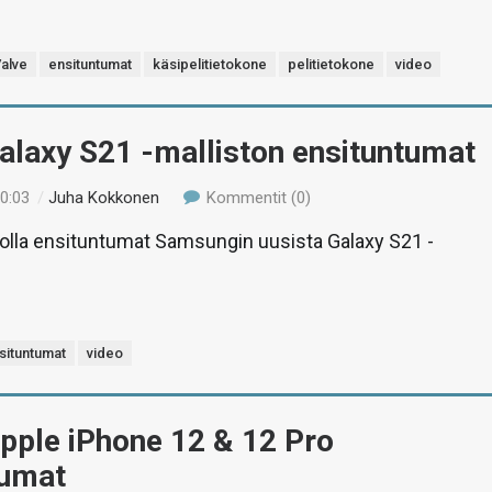
alve
ensituntumat
käsipelitietokone
pelitietokone
video
alaxy S21 -malliston ensituntumat
20:03
/
Juha Kokkonen
Kommentit (0)
lla ensituntumat Samsungin uusista Galaxy S21 -
situntumat
video
pple iPhone 12 & 12 Pro
tumat