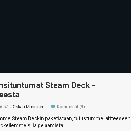
Ensituntumat Steam Deck -
neesta
16:57
/
Oskari Manninen
Kommentit (9)
amme Steam Deckin paketistaan, tutustumme laitteeseen
 kokeilemme sillä pelaamista.