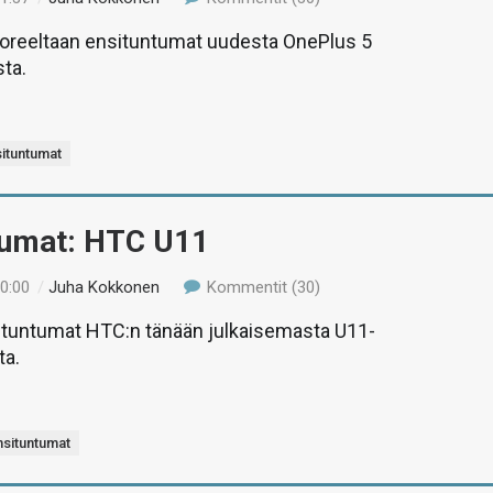
tuoreeltaan ensituntumat uudesta OnePlus 5
ta.
ituntumat
tumat: HTC U11
10:00
/
Juha Kokkonen
Kommentit (30)
situntumat HTC:n tänään julkaisemasta U11-
ta.
nsituntumat