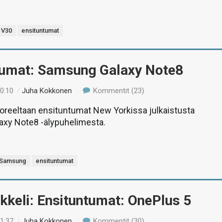
V30
ensituntumat
tumat: Samsung Galaxy Note8
00:10
/
Juha Kokkonen
Kommentit (23)
tuoreeltaan ensituntumat New Yorkissa julkaistusta
xy Note8 -älypuhelimesta.
Samsung
ensituntumat
ikkeli: Ensituntumat: OnePlus 5
11:37
/
Juha Kokkonen
Kommentit (30)