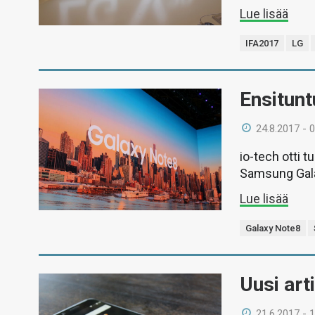
Lue lisää
IFA2017
LG
Ensitun
24.8.2017 - 
io-tech otti 
Samsung Gala
Lue lisää
Galaxy Note8
Uusi art
21.6.2017 - 