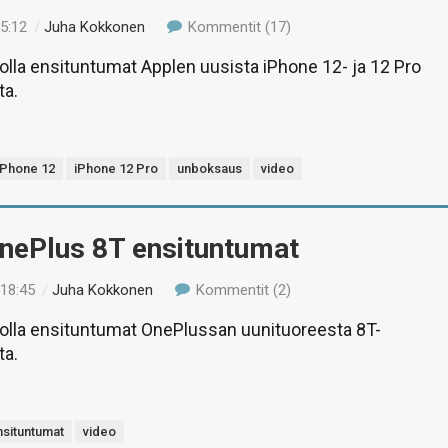
15:12
/
Juha Kokkonen
Kommentit (17)
lla ensituntumat Applen uusista iPhone 12- ja 12 Pro
ta.
iPhone 12
iPhone 12 Pro
unboksaus
video
OnePlus 8T ensituntumat
 18:45
/
Juha Kokkonen
Kommentit (2)
lla ensituntumat OnePlussan uunituoreesta 8T-
ta.
nsituntumat
video