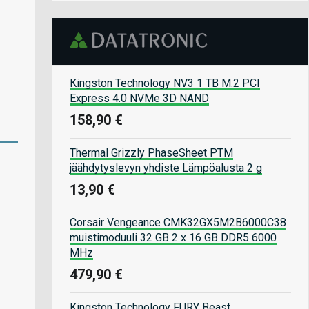
Kingston Technology NV3 1 TB M.2 PCI
Express 4.0 NVMe 3D NAND
158,90 €
Thermal Grizzly PhaseSheet PTM
jäähdytyslevyn yhdiste Lämpöalusta 2 g
13,90 €
Corsair Vengeance CMK32GX5M2B6000C38
muistimoduuli 32 GB 2 x 16 GB DDR5 6000
MHz
479,90 €
Kingston Technology FURY Beast