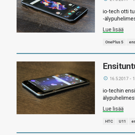
io-tech otti 
-älypuhelimes
Lue lisää
OnePlus 5
ens
Ensitun
16.5.2017 - 
io-techin en
älypuhelimes
Lue lisää
HTC
U11
e