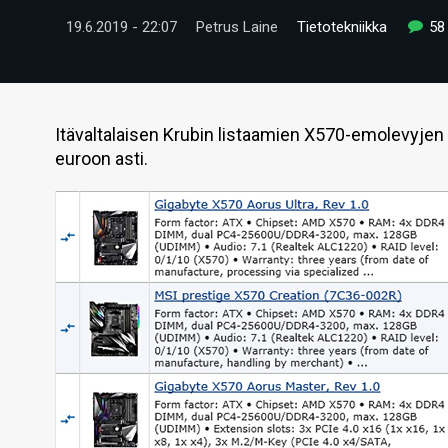
19.6.2019 - 22:07
Petrus Laine
Tietotekniikka
58
Itävaltalaisen Krubin listaamien X570-emolevyjen h
euroon asti.