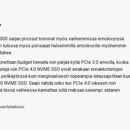
a
000 sarjan prossut toimivat myös vanhemmissa emolevyissä.
 tulossa myös piirisarjat halvemmille emolevyille myöhemmin
tukea.
nettaan budget hinnalla niin pärjää kyllä PCIe 3.0 emoilla, koska
testejä niin PCIe 4.0 NVME SSD eivät ainakaan ennakkotietojen
 pelikäytössä kuin marginaalisesti nopeampia latausajoiltaan kui
.0 NVME SSD. Saapi nähdä onko tuo PCIe 4.0 oikeasti niin
ttä tässä vaiheessa kannattaa siitä maksaa useempi satanen
 vastataksesi