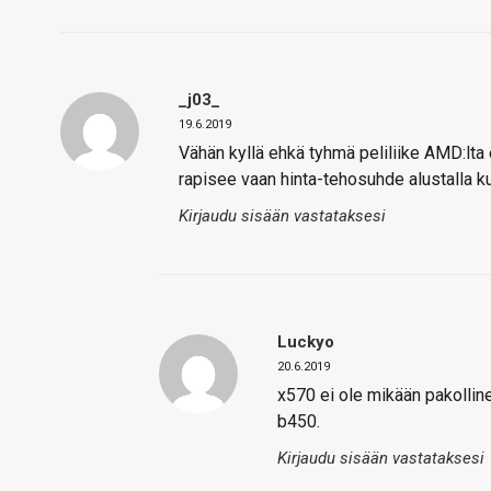
_j03_
19.6.2019
Vähän kyllä ehkä tyhmä peliliike AMD:lt
rapisee vaan hinta-tehosuhde alustalla k
Kirjaudu sisään vastataksesi
Luckyo
20.6.2019
x570 ei ole mikään pakolline
b450.
Kirjaudu sisään vastataksesi