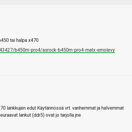
b450 tai halpa x470
w/143427/b450m-pro4/asrock-b450m-pro4-matx-emolevy
X570 lankkujen edut Käytännössä vrt. vanhemmat ja halvemmat
uraavat lankut (ddr5) ovat jo tarjolla jne