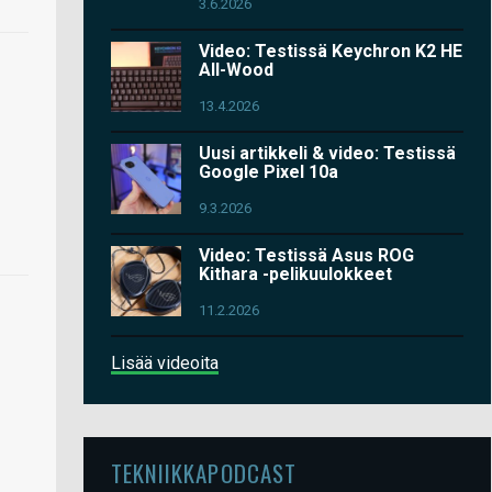
3.6.2026
Video: Testissä Keychron K2 HE
All-Wood
13.4.2026
Uusi artikkeli & video: Testissä
Google Pixel 10a
9.3.2026
Video: Testissä Asus ROG
Kithara -pelikuulokkeet
11.2.2026
Lisää videoita
TEKNIIKKAPODCAST