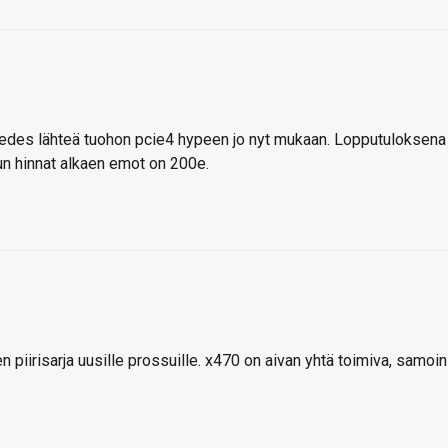
a edes lähteä tuohon pcie4 hypeen jo nyt mukaan. Lopputuloksena
un hinnat alkaen emot on 200e.
n piirisarja uusille prossuille. x470 on aivan yhtä toimiva, samoin