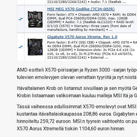
AMD esitteli X570-piirisarjan ja Ryzen 3000 -sarjan työ
tulevien emolevyjen olevan verrattain tyyriitä ja nyt niis
Itävaltalainen Krob on listannut sivuillaan ja sen myöt
Krobin listaamaan valikoimaan kuuluu malleja MSI:ltä ja 
Tässä vaiheessa edullisimmat X570-emolevyt ovat MSI:n
kustantaa itävaltalaiskaupassa 208,86 euroa. Gigabyten 
hinnoiteltu 259,72 euroon. MSI:n tyyrein vaihtoehto on 
X570 Aorus Xtremellä tiskiin 1104,60 euron hinnan.