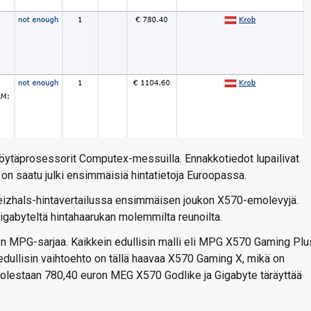
pöytäprosessorit Computex-messuilla. Ennakkotiedot lupailivat
tä on saatu julki ensimmäisiä hintatietoja Euroopassa.
ä Geizhals-hintavertailussa ensimmäisen joukon X570-emolevyjä.
Gigabyteltä hintahaarukan molemmilta reunoilta.
 MPG-sarjaa. Kaikkein edullisin malli eli MPG X570 Gaming Plu
edullisin vaihtoehto on tällä haavaa X570 Gaming X, mikä on
puolestaan 780,40 euron MEG X570 Godlike ja Gigabyte täräyttää