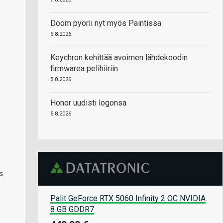
Doom pyörii nyt myös Paintissa
6.8.2026
Keychron kehittää avoimen lähdekoodin
firmwarea pelihiiriin
5.8.2026
Honor uudisti logonsa
5.8.2026
s
Palit GeForce RTX 5060 Infinity 2 OC NVIDIA
8 GB GDDR7