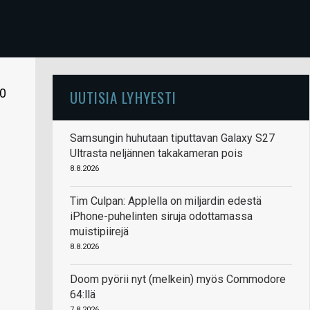
00
UUTISIA LYHYESTI
Samsungin huhutaan tiputtavan Galaxy S27
Ultrasta neljännen takakameran pois
8.8.2026
Tim Culpan: Applella on miljardin edestä
iPhone-puhelinten siruja odottamassa
muistipiirejä
8.8.2026
Doom pyörii nyt (melkein) myös Commodore
64:llä
7.8.2026