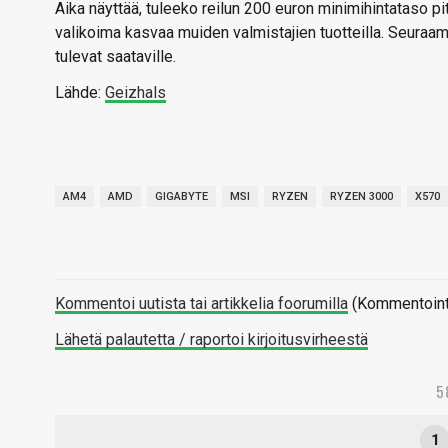
Aika näyttää, tuleeko reilun 200 euron minimihintataso
valikoima kasvaa muiden valmistajien tuotteilla. Seuraa
tulevat saataville.
Lähde:
Geizhals
AM4
AMD
GIGABYTE
MSI
RYZEN
RYZEN 3000
X570
Kommentoi uutista tai artikkelia foorumilla
(Kommentointi 
Lähetä palautetta / raportoi kirjoitusvirheestä
5
1