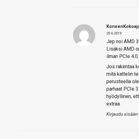
KoneenKokoaj
20.6.2019
Jep noi AMD 3
Lisäksi AMD on
ilman PCIe 4.0 
Jos rakentaa ko
mitä kattelin 
perusteella ole
parhaat PCIe 3
hyödyllinen, e
extraa.
Kirjaudu sisään