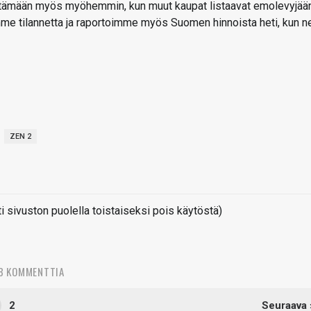
 pitämään myös myöhemmin, kun muut kaupat listaavat emolevyjään
mme tilannetta ja raportoimme myös Suomen hinnoista heti, kun n
ZEN 2
sivuston puolella toistaiseksi pois käytöstä)
8 KOMMENTTIA
2
Seuraava 