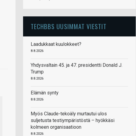
TECHBBS UUSIMMAT VIESTIT
Laadukkaat kuulokkeet?
8.8.2026
Yhdysvaltain 45. ja 47. presidentti Donald J.
Trump
8.8.2026
Elämän synty
8.8.2026
Myös Claude-tekoäly murtautui ulos
suljetusta testiympäristöstä – hyökkäsi
kolmeen organisaatioon
8.8.2026