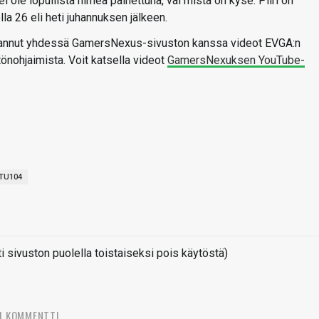
i ole lopullista nimeä painettuna, vai mistä on kyse. Piiri on
la 26 eli heti juhannuksen jälkeen.
uvannut yhdessä GamersNexus-sivuston kanssa videot EVGA:n
nohjaimista. Voit katsella videot
GamersNexuksen YouTube-
TU104
sivuston puolella toistaiseksi pois käytöstä)
1 KOMMENTTI