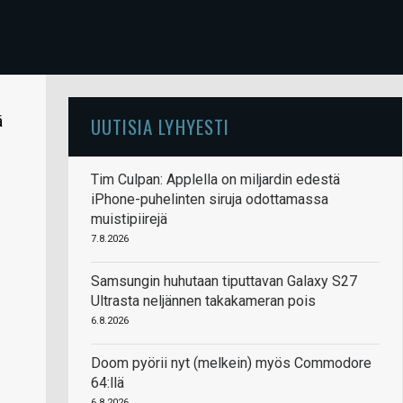
ä
UUTISIA LYHYESTI
Tim Culpan: Applella on miljardin edestä
iPhone-puhelinten siruja odottamassa
muistipiirejä
7.8.2026
Samsungin huhutaan tiputtavan Galaxy S27
Ultrasta neljännen takakameran pois
6.8.2026
Doom pyörii nyt (melkein) myös Commodore
64:llä
6.8.2026