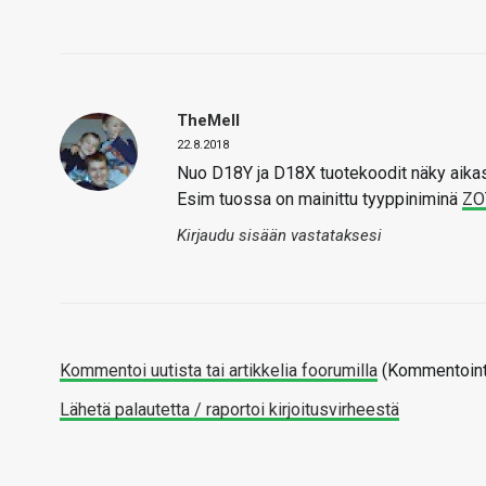
TheMeII
22.8.2018
Nuo D18Y ja D18X tuotekoodit näky aikas
Esim tuossa on mainittu tyyppiniminä
ZO
Kirjaudu sisään vastataksesi
Kommentoi uutista tai artikkelia foorumilla
(Kommentointi
Lähetä palautetta / raportoi kirjoitusvirheestä