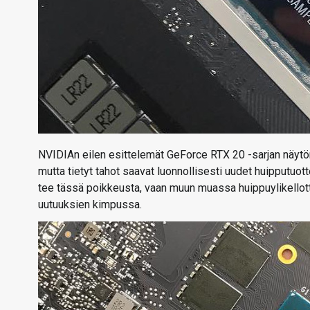
NVIDIAn eilen esittelemät GeForce RTX 20 -sarjan näyt
mutta tietyt tahot saavat luonnollisesti uudet huipputuott
tee tässä poikkeusta, vaan muun muassa huippuylikellott
uutuuksien kimpussa.