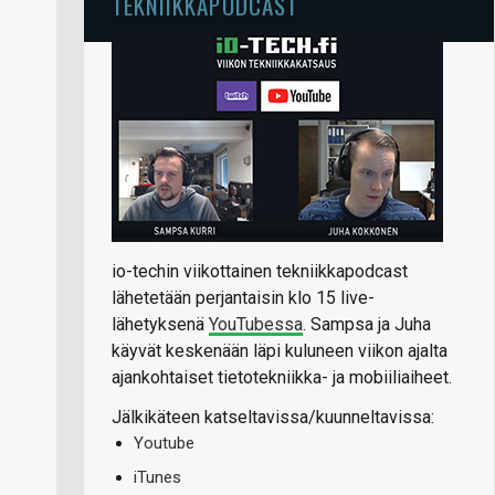
TEKNIIKKAPODCAST
io-techin viikottainen tekniikkapodcast
lähetetään perjantaisin klo 15 live-
lähetyksenä
YouTubessa
. Sampsa ja Juha
käyvät keskenään läpi kuluneen viikon ajalta
ajankohtaiset tietotekniikka- ja mobiiliaiheet.
Jälkikäteen katseltavissa/kuunneltavissa:
Youtube
iTunes