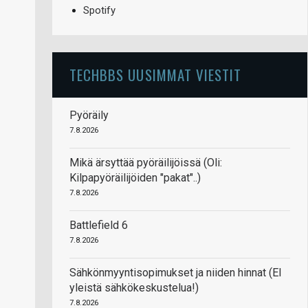
Spotify
TECHBBS UUSIMMAT VIESTIT
Pyöräily
7.8.2026
Mikä ärsyttää pyöräilijöissä (Oli:
Kilpapyöräilijöiden "pakat"..)
7.8.2026
Battlefield 6
7.8.2026
Sähkönmyyntisopimukset ja niiden hinnat (EI
yleistä sähkökeskustelua!)
7.8.2026