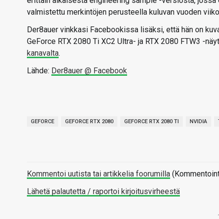
erittäin aikaisesta engineering sample -versiosta, jossa e
valmistettu merkintöjen perusteella kuluvan vuoden viikol
Der8auer vinkkasi Facebookissa lisäksi, että hän on k
GeForce RTX 2080 Ti XC2 Ultra- ja RTX 2080 FTW3 -näytö
kanavalta
.
Lähde:
Der8auer @ Facebook
GEFORCE
GEFORCE RTX 2080
GEFORCE RTX 2080 TI
NVIDIA
Kommentoi uutista tai artikkelia foorumilla
(Kommentointi 
Lähetä palautetta / raportoi kirjoitusvirheestä