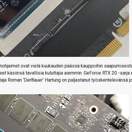
önohjaimet ovat vielä kuukauden päässä kauppoihin saapumisesta
eet käsiinsä tavallisia kuluttajia aiemmin. GeForce RTX 20 -sarja 
aja Roman ’Der8auer’ Hartung on paljastanut työskentelevänsä j