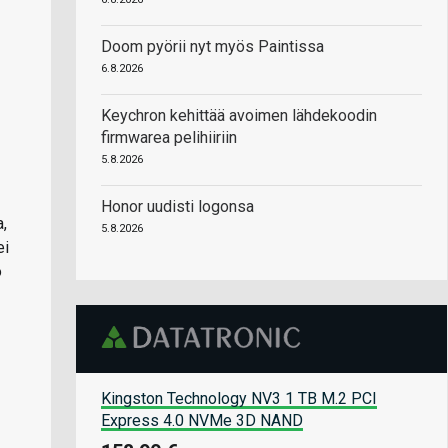
Doom pyörii nyt myös Paintissa
6.8.2026
Keychron kehittää avoimen lähdekoodin
firmwarea pelihiiriin
5.8.2026
Honor uudisti logonsa
,
5.8.2026
ei
o
Kingston Technology NV3 1 TB M.2 PCI
Express 4.0 NVMe 3D NAND