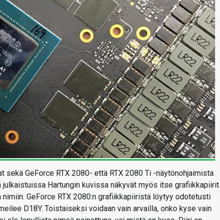
at sekä GeForce RTX 2080- että RTX 2080 Ti -näytönohjaimista
julkaistuissa Hartungin kuvissa näkyvät myös itse grafiikkapiirit
 nimiin. GeForce RTX 2080:n grafiikkapiiristä löytyy odotetusti
eilee D18Y. Toistaiseksi voidaan vain arvailla, onko kyse vain