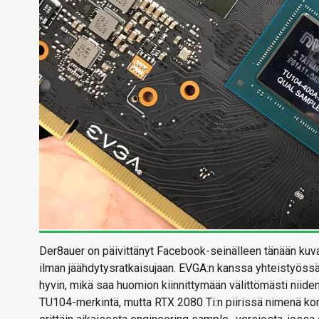
Der8auer on päivittänyt Facebook-seinälleen tänään kuv
ilman jäähdytysratkaisujaan. EVGA:n kanssa yhteistyössä 
hyvin, mikä saa huomion kiinnittymään välittömästi niiden
TU104-merkintä, mutta RTX 2080 Ti:n piirissä nimenä kom