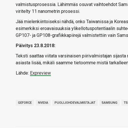
valmistusprosessia. Lähimmäs osuvat vaihtoehdot Samsu
viritelty 11 nanometrin prosessi.
Jää mielenkiintoiseksi nähdä, onko Taiwanissa ja Koreass
esimerkiksi eroavaisuuksia ylikellotuspotentiaalin suhtee
GP107- ja GP108-grafiikkapiirejä valmistettiin vain Sams
Päivitys 23.8.2018:
Teksti saattaa viitata varsinaisen piirivalmistajan sijas
asiasta lisää, mikäli saamme tietoomme mistä tarkalleen
Lähde:
Expreview
GEFORCE
NVIDIA
PUOLIJOHDEVALMISTAJAT
SAMSUNG
T