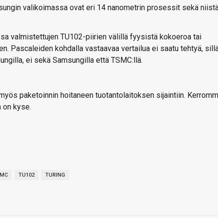
ngin valikoimassa ovat eri 14 nanometrin prosessit sekä niist
a valmistettujen TU102-piirien välillä fyysistä kokoeroa tai
n. Pascaleiden kohdalla vastaavaa vertailua ei saatu tehtyä, sill
ungilla, ei sekä Samsungilla että TSMC:llä.
ta myös paketoinnin hoitaneen tuotantolaitoksen sijaintiin. Kerrom
 on kyse.
SMC
TU102
TURING