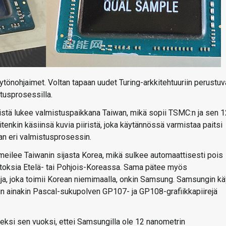
tönohjaimet. Voltan tapaan uudet Turing-arkkitehtuuriin perustuv
tusprosessilla.
stä lukee valmistuspaikkana Taiwan, mikä sopii TSMC:n ja sen 1
enkin käsiinsä kuvia piiristä, joka käytännössä varmistaa paitsi
 eri valmistusprosessin.
eilee Taiwanin sijasta Korea, mikä sulkee automaattisesti pois
olaitoksia Etelä- tai Pohjois-Koreassa. Sama pätee myös
aja, joka toimii Korean niemimaalla, onkin Samsung. Samsungin kä
mmin ainakin Pascal-sukupolven GP107- ja GP108-grafiikkapiirejä
iseksi sen vuoksi, ettei Samsungilla ole 12 nanometrin