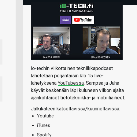
io-techin viikottainen tekniikkapodcast
lähetetään perjantaisin klo 15 live-
lähetyksenä
YouTubessa
. Sampsa ja Juha
käyvät keskenään läpi kuluneen viikon ajalta
ajankohtaiset tietotekniikka- ja mobiiliaiheet.
Jälkikäteen katseltavissa/kuunneltavissa:
Youtube
iTunes
Spotify