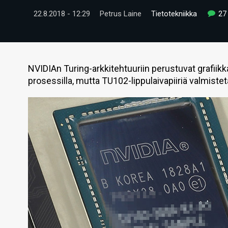
22.8.2018 - 12:29
Petrus Laine
Tietotekniikka
27
NVIDIAn Turing-arkkitehtuuriin perustuvat grafiik
prosessilla, mutta TU102-lippulaivapiiriä valmist