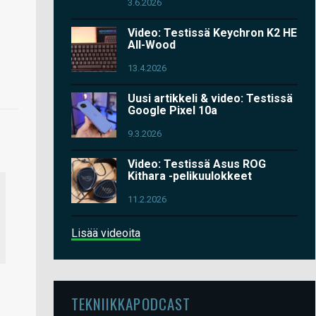
3.6.2026
Video: Testissä Keychron K2 HE
All-Wood
13.4.2026
Uusi artikkeli & video: Testissä
Google Pixel 10a
9.3.2026
Video: Testissä Asus ROG
Kithara -pelikuulokkeet
11.2.2026
Lisää videoita
TEKNIIKKAPODCAST