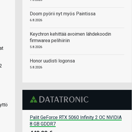
Doom pyörii nyt myös Paintissa
6.8.2026
Keychron kehittää avoimen lähdekoodin
firmwarea pelihiiriin
5.8.2026
at
Honor uudisti logonsa
2
5.8.2026
yttö
Palit GeForce RTX 5060 Infinity 2 OC NVIDIA
8 GB GDDR7