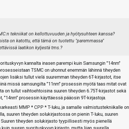
C:n tekniikat on kellottuvuuden ja hyötysuhteen kanssa?
 joista on katottu, että tämä on tuotettu "paremmassa"
ettävissä laatikon kyljestä tms.?
uorituskyvyn kannalta inasen parempi kuin Samsungin "14nm"
" prosesseistaan TSMC on uhonnut enemmän lähinnä tiheyden
jen lisäksi tullut vielä suuremman tiheyden 6T-kirjastot, itse
iinä missä samsungilta "11nm" prosessin myötä taas mitat ovat
on tullut vaihtoehtoisina suuren tiheyden 6.75T-kirjastot sekä
ot, "14nm" prosessin käyttäessä pääosin 9T-kirjastoja.
arkeasti MMP * CPP * T-luku, ja samalle valmistustekniikalle on
vulla, suuren tiheyden solukirjastossa on pienin T-luku, suuren
Suuren tiheyden solukirjasto tyypillisesti myös pienellä
kuin suuren suorituskyvyn kirjasto, mutta liian suurella