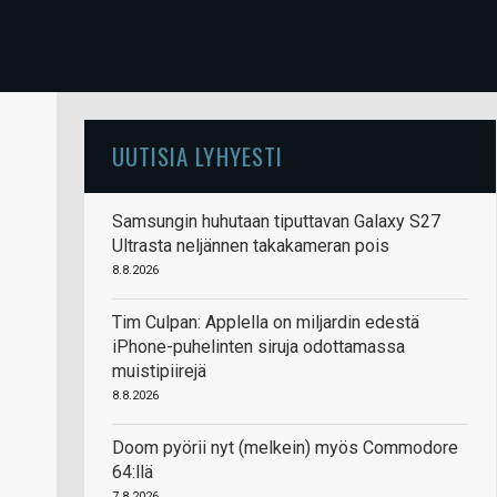
UUTISIA LYHYESTI
Samsungin huhutaan tiputtavan Galaxy S27
Ultrasta neljännen takakameran pois
8.8.2026
Tim Culpan: Applella on miljardin edestä
iPhone-puhelinten siruja odottamassa
muistipiirejä
8.8.2026
Doom pyörii nyt (melkein) myös Commodore
64:llä
7.8.2026