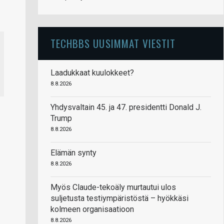
TECHBBS UUSIMMAT VIESTIT
Laadukkaat kuulokkeet?
8.8.2026
Yhdysvaltain 45. ja 47. presidentti Donald J.
Trump
8.8.2026
Elämän synty
8.8.2026
Myös Claude-tekoäly murtautui ulos
suljetusta testiympäristöstä – hyökkäsi
kolmeen organisaatioon
8.8.2026