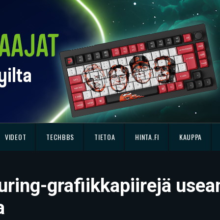
VIDEOT
TECHBBS
TIETOA
HINTA.FI
KAUPPA
uring-grafiikkapiirejä use
a