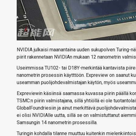
NVIDIA julkaisi maanantaina uuden sukupolven Turing-näy
piirit rakennetaan NVIDIAn mukaan 12 nanometrin valmis
Useimmissa TU102- tai D18Y-merkintää kantavista piirei
nanometrin prosessin käytttöön. Expreview on saanut kuit
useamman puolijohdevalmistajan käytön, myös useamman
Expreviewin käsiinsä saamassa kuvassa piirin päällä kom
TSMC:n piirin valmistajana, sillä yhtiöllä ei ole tuotant
GlobalFoundriesiin ja ainut merkittävä puolijohdevalmist
ei olisi NVIDIAlle uutta, sillä se on valmistuttanut aie
Samsungin 14 nanometrin prosessilla.
Turingin kohdalla tilanne muuttuu kuitenkin mielenkiinto