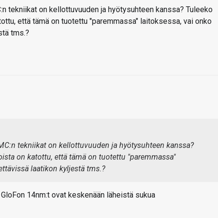
n tekniikat on kellottuvuuden ja hyötysuhteen kanssa? Tuleeko
katottu, että tämä on tuotettu "paremmassa" laitoksessa, vai onko
stä tms.?
C:n tekniikat on kellottuvuuden ja hyötysuhteen kanssa?
 joista on katottu, että tämä on tuotettu "paremmassa"
ettävissä laatikon kyljestä tms.?
 GloFon 14nm:t ovat keskenään läheistä sukua