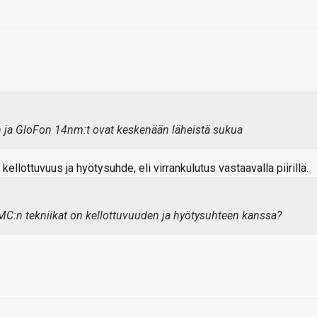
 ja GloFon 14nm:t ovat keskenään läheistä sukua
ellottuvuus ja hyötysuhde, eli virrankulutus vastaavalla piirillä.
C:n tekniikat on kellottuvuuden ja hyötysuhteen kanssa?