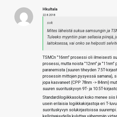
Hkultala
22.8.2018
svk
Mites läheistä sukua samsungin ja TSM
Tuleeko myyntiin pian sellasia piirejä,
laitoksessa, vai onko se helposti selvit
TSMCn "16nm" prosessi oli ilmeisesti s
prosessi, mutta noista "12nm" ja "11nm
paranemista (suuren tiheyden 7.5T-kirjasto
prosessin mittojen pysyessä samana), s
jopa kasvaneet (CPP 78nm -> 84nm) mutta 
suuren suorituskyvyn 9T- ja 10.5T-kirjast
Standardilogiikkasolun koko menee siis k
usein erilaisia logiikkakirjastoja eri T-lu
suorituskyvyn solukirjastoissa suurempi. 
kellotaajuudella kuluttaa vähemmän virtaa 