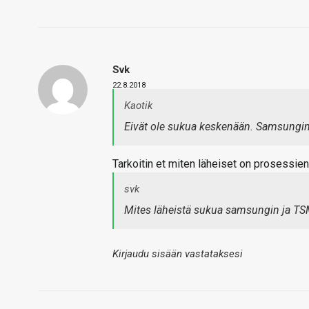
Svk
22.8.2018
Kaotik
Eivät ole sukua keskenään. Samsungin
Tarkoitin et miten läheiset on prosessien k
svk
Mites läheistä sukua samsungin ja TSM
Kirjaudu sisään vastataksesi