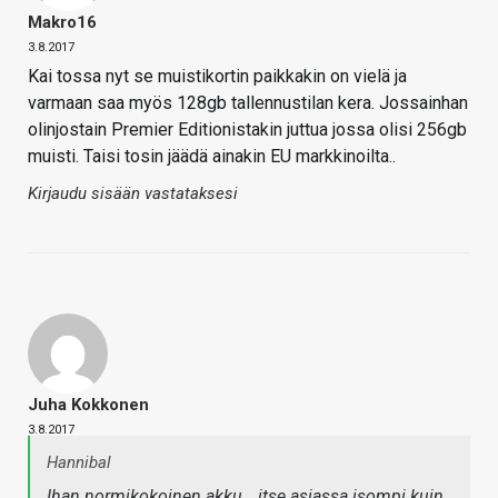
Makro16
3.8.2017
Kai tossa nyt se muistikortin paikkakin on vielä ja
varmaan saa myös 128gb tallennustilan kera. Jossainhan
olinjostain Premier Editionistakin juttua jossa olisi 256gb
muisti. Taisi tosin jäädä ainakin EU markkinoilta..
Kirjaudu sisään vastataksesi
Juha Kokkonen
3.8.2017
Hannibal
Ihan normikokoinen akku… itse asiassa isompi kuin