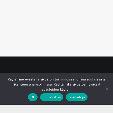
© S&J Media Oy
Käytämme evästeitä sivuston toiminnoissa, ominaisuuksissa ja
liikenteen analysoinnissa. Käyttämällä sivustoa hyväksyt
evästeiden käytön.
Ok
En hyväksy
Lisätietoja
;