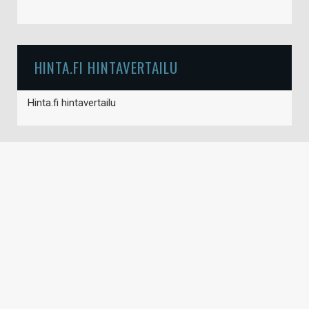
HINTA.FI HINTAVERTAILU
Hinta.fi hintavertailu