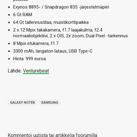
Exynos 8895- / Snapdragon 835 -järjestelmäpiiri
6 Gt RAM
64 Gt tallennustilaa, muistikorttipaikka
2 x 12 Mpix takakamera, f1.7 laajakulma, f2.4
normaaliobjektiivi, 2 x OIS, 2x zoom, Dual Pixel -tarkennus
8 Mpix etukamera, f1.7
3300 mAh, langaton lataus, USB Type-C
Hinta: 999 euroa
Lähde:
Venturebeat
GALAXY NOTE8
SAMSUNG
Kommentoi uutista tai artikkelia foorumilla