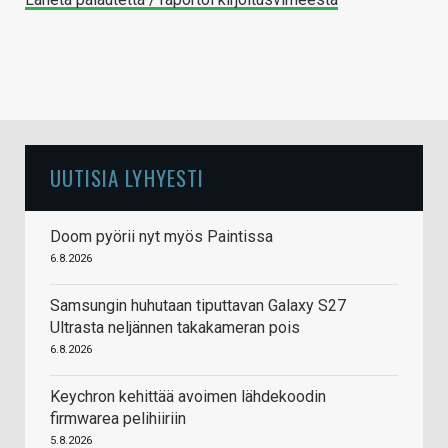
UUTISIA LYHYESTI
Doom pyörii nyt myös Paintissa
6.8.2026
Samsungin huhutaan tiputtavan Galaxy S27
Ultrasta neljännen takakameran pois
6.8.2026
Keychron kehittää avoimen lähdekoodin
firmwarea pelihiiriin
5.8.2026