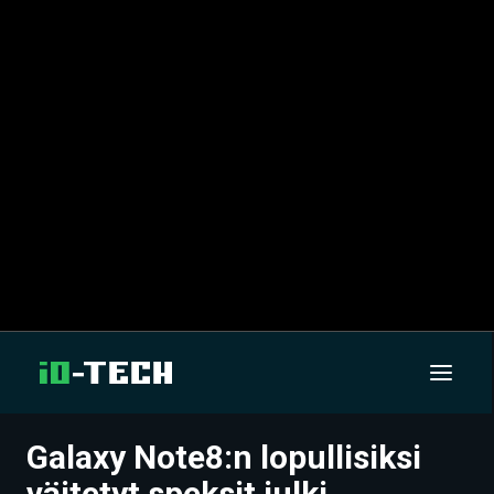
Galaxy Note8:n lopullisiksi
UUTISET
väitetyt speksit julki