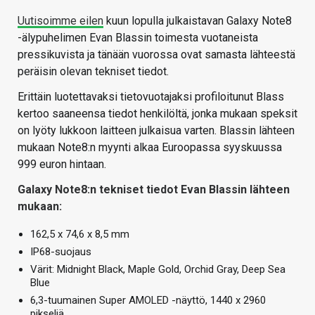
Uutisoimme eilen
kuun lopulla julkaistavan Galaxy Note8
-älypuhelimen Evan Blassin toimesta vuotaneista
pressikuvista ja tänään vuorossa ovat samasta lähteestä
peräisin olevan tekniset tiedot.
Erittäin luotettavaksi tietovuotajaksi profiloitunut Blass
kertoo saaneensa tiedot henkilöltä, jonka mukaan speksit
on lyöty lukkoon laitteen julkaisua varten. Blassin lähteen
mukaan Note8:n myynti alkaa Euroopassa syyskuussa
999 euron hintaan.
Galaxy Note8:n tekniset tiedot Evan Blassin lähteen
mukaan:
162,5 x 74,6 x 8,5 mm
IP68-suojaus
Värit: Midnight Black, Maple Gold, Orchid Gray, Deep Sea
Blue
6,3-tuumainen Super AMOLED -näyttö, 1440 x 2960
pikseliä