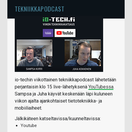
TEKNIIKKAPODCAST
io-techin viikottainen tekniikkapodcast lähetetään
perjantaisin klo 15 live-lähetyksenä
YouTubessa
.
Sampsa ja Juha käyvät keskenään läpi kuluneen
viikon ajalta ajankohtaiset tietotekniikka- ja
mobiiliaiheet.
Jälkikäteen katseltavissa/kuunneltavissa:
Youtube