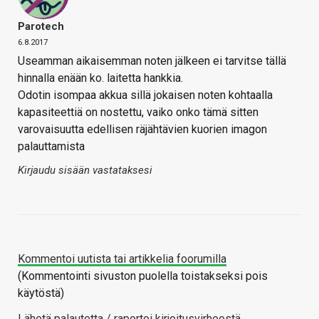
Parotech
6.8.2017
Useamman aikaisemman noten jälkeen ei tarvitse tällä
hinnalla enään ko. laitetta hankkia.
Odotin isompaa akkua sillä jokaisen noten kohtaalla
kapasiteettiä on nostettu, vaiko onko tämä sitten
varovaisuutta edellisen räjähtävien kuorien imagon
palauttamista
Kirjaudu sisään vastataksesi
Kommentoi uutista tai artikkelia foorumilla
(Kommentointi sivuston puolella toistakseksi pois
käytöstä)
Lähetä palautetta / raportoi kirjoitusvirheestä