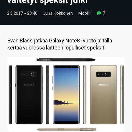
ARTIKKELIT
2.8.2017 - 23:40
Juha Kokkonen
Mobiili
7
VIDEOT
TECHBBS
Evan Blass jatkaa Galaxy Note8 -vuotoja: tällä
TIETOA
kertaa vuorossa laitteen lopulliset speksit.
HINTA.FI
KAUPPA
VAIHDA TEEMA
HAKU