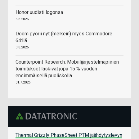
Honor uudisti logonsa
5.8.2026
Doom pyörii nyt (melkein) myös Commodore
64:llä
3.8.2026
Counterpoint Research: Mobiilijärjestelmäpiirien
toimitukset laskivat jopa 15 % vuoden
ensimmäisellä puoliskolla
31.7.2026
Thermal Grizzly PhaseSheet PTM jäähdytyslevyn