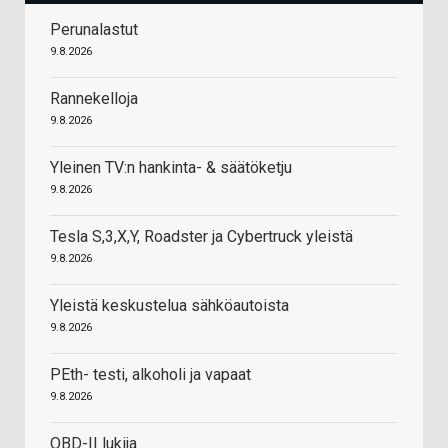
Perunalastut
9.8.2026
Rannekelloja
9.8.2026
Yleinen TV:n hankinta- & säätöketju
9.8.2026
Tesla S,3,X,Y, Roadster ja Cybertruck yleistä
9.8.2026
Yleistä keskustelua sähköautoista
9.8.2026
PEth- testi, alkoholi ja vapaat
9.8.2026
OBD-II lukija