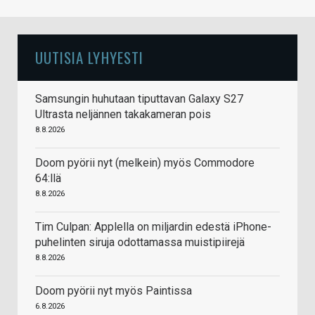
UUTISIA LYHYESTI
Samsungin huhutaan tiputtavan Galaxy S27
Ultrasta neljännen takakameran pois
8.8.2026
Doom pyörii nyt (melkein) myös Commodore
64:llä
8.8.2026
Tim Culpan: Applella on miljardin edestä iPhone-
puhelinten siruja odottamassa muistipiirejä
8.8.2026
Doom pyörii nyt myös Paintissa
6.8.2026