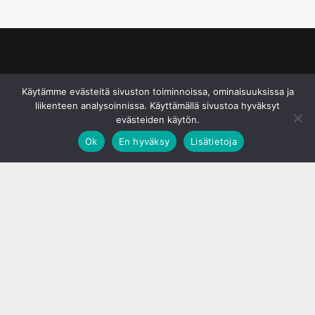
© S&J Media Oy
Käytämme evästeitä sivuston toiminnoissa, ominaisuuksissa ja
liikenteen analysoinnissa. Käyttämällä sivustoa hyväksyt
evästeiden käytön.
Ok
En hyväksy
Lisätietoja
;