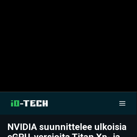
NVIDIA suunnittelee ulkoisia
UUTISET
eGPU-versioita Titan Xp- ja