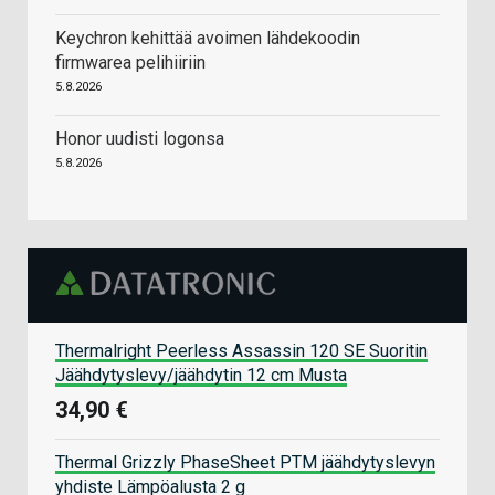
Keychron kehittää avoimen lähdekoodin
firmwarea pelihiiriin
5.8.2026
Honor uudisti logonsa
5.8.2026
Thermalright Peerless Assassin 120 SE Suoritin
Jäähdytyslevy/jäähdytin 12 cm Musta
34,90 €
Thermal Grizzly PhaseSheet PTM jäähdytyslevyn
yhdiste Lämpöalusta 2 g