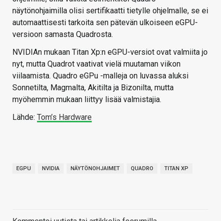
näytönohjaimilla olisi sertifikaatti tietylle ohjelmalle, se ei
automaattisesti tarkoita sen pätevän ulkoiseen eGPU-
versioon samasta Quadrosta.
NVIDIAn mukaan Titan Xp:n eGPU-versiot ovat valmiita jo
nyt, mutta Quadrot vaativat vielä muutaman viikon
viilaamista. Quadro eGPu -malleja on luvassa aluksi
Sonnetilta, Magmalta, Akitilta ja Bizonilta, mutta
myöhemmin mukaan liittyy lisää valmistajia.
Lähde:
Tom’s Hardware
EGPU
NVIDIA
NÄYTÖNOHJAIMET
QUADRO
TITAN XP