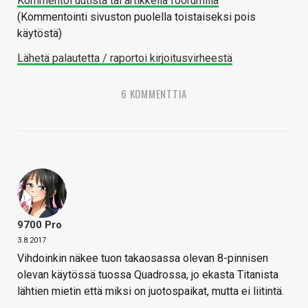
Kommentoi uutista tai artikkelia foorumilla
(Kommentointi sivuston puolella toistaiseksi pois
käytöstä)
Lähetä palautetta / raportoi kirjoitusvirheestä
6 KOMMENTTIA
9700 Pro
3.8.2017
Vihdoinkin näkee tuon takaosassa olevan 8-pinnisen
olevan käytössä tuossa Quadrossa, jo ekasta Titanista
lähtien mietin että miksi on juotospaikat, mutta ei liitintä.