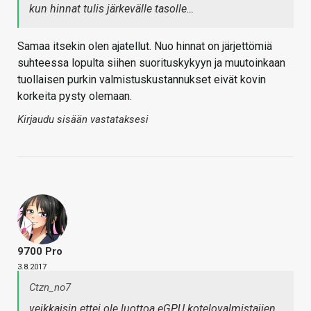
kun hinnat tulis järkevälle tasolle…
Samaa itsekin olen ajatellut. Nuo hinnat on järjettömiä
suhteessa lopulta siihen suorituskykyyn ja muutoinkaan
tuollaisen purkin valmistuskustannukset eivät kovin
korkeita pysty olemaan.
Kirjaudu sisään vastataksesi
9700 Pro
3.8.2017
Ctzn_no7
veikkaisin ettei ole luottoa eGPU kotelovalmistajien