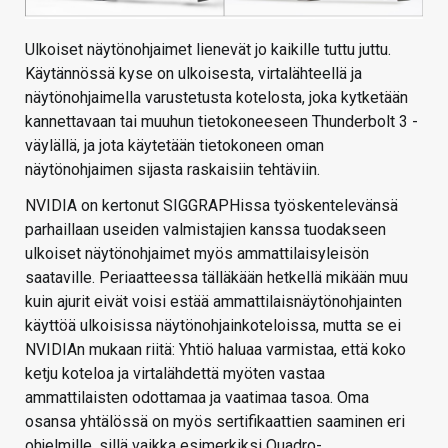
Ulkoiset näytönohjaimet lienevät jo kaikille tuttu juttu.
Käytännössä kyse on ulkoisesta, virtalähteellä ja
näytönohjaimella varustetusta kotelosta, joka kytketään
kannettavaan tai muuhun tietokoneeseen Thunderbolt 3 -
väylällä, ja jota käytetään tietokoneen oman
näytönohjaimen sijasta raskaisiin tehtäviin.
NVIDIA on kertonut SIGGRAPHissa työskentelevänsä
parhaillaan useiden valmistajien kanssa tuodakseen
ulkoiset näytönohjaimet myös ammattilaisyleisön
saataville. Periaatteessa tälläkään hetkellä mikään muu
kuin ajurit eivät voisi estää ammattilaisnäytönohjainten
käyttöä ulkoisissa näytönohjainkoteloissa, mutta se ei
NVIDIAn mukaan riitä: Yhtiö haluaa varmistaa, että koko
ketju koteloa ja virtalähdettä myöten vastaa
ammattilaisten odottamaa ja vaatimaa tasoa. Oma
osansa yhtälössä on myös sertifikaattien saaminen eri
ohjelmille, sillä vaikka esimerkiksi Quadro-