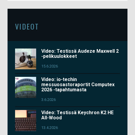
VIDEOT
Video: Testissä Audeze Maxwell 2
-pelikuulokkeet
15.6.2026
Video: io-techin
messuosastoraportit Computex
2026 -tapahtumasta
3.6.2026
Video: Testissä Keychron K2 HE
All-Wood
13.4.2026