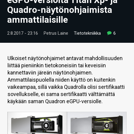
ARTIKKELIT
Quadro-näytönohjaimista
ammattilaisille
VIDEOT
TECHBBS
2.8.2017 - 23:16
Petrus Laine
Tietotekniikka
6
TIETOA
HINTA.FI
Ulkoiset näytönohjaimet antavat mahdollisuuden
liittää pieniinkin tietokoneisiin tai keveisiin
KAUPPA
kannettaviin järeän näytönohjaimen.
Ammattilaispuolella niiden käyttö on kuitenkin
VAIHDA TEEMA
vaikeampaa, sillä vaikka Quadrolla olisi sertifikaatti
sovellukselle, ei sama sertifikaatti välttämättä
käykään saman Quadron eGPU-versiolle.
HAKU