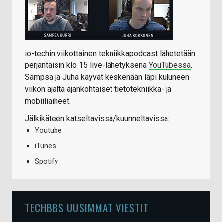
io-techin viikottainen tekniikkapodcast lähetetään
perjantaisin klo 15 live-lähetyksenä
YouTubessa
.
Sampsa ja Juha käyvät keskenään läpi kuluneen
viikon ajalta ajankohtaiset tietotekniikka- ja
mobiiliaiheet.
Jälkikäteen katseltavissa/kuunneltavissa:
Youtube
iTunes
Spotify
TECHBBS UUSIMMAT VIESTIT