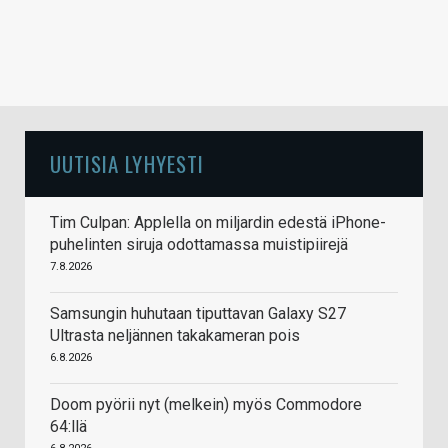
UUTISIA LYHYESTI
Tim Culpan: Applella on miljardin edestä iPhone-
puhelinten siruja odottamassa muistipiirejä
7.8.2026
Samsungin huhutaan tiputtavan Galaxy S27
Ultrasta neljännen takakameran pois
6.8.2026
Doom pyörii nyt (melkein) myös Commodore
64:llä