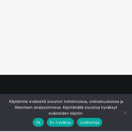
© S&J Media Oy
Käytämme evästeitä sivuston toiminnoissa, ominaisuuksissa ja
liikenteen analysoinnissa. Käyttämällä sivustoa hyväksyt
evästeiden käytön.
Ok
En hyväksy
Lisätietoja