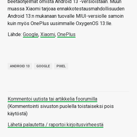
beetaohjelmat omista Android 13 -versioistaan. Muun
muassa Xiaomi tarjoaa ennakkotestausmahdollisuuden
Android 13:n mukanaan tuovalle MIUI-versiolle samoin
kuin myös OnePlus uusimmalle OxygenOS 13:lle.
Lähde:
Google
,
Xiaomi
,
OnePlus
ANDROID 13
GOOGLE
PIXEL
Kommentoi uutista tai artikkelia foorumilla
(Kommentointi sivuston puolella toistaiseksi pois
käytöstä)
Lähetä palautetta / raportoi kirjoitusvirheestä