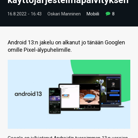
ARTIKKELIT
16.8.2022 - 16:43
Oskari Manninen
Mobiili
8
VIDEOT
TECHBBS
Android 13:n jakelu on alkanut jo tänään Googlen
TIETOA
omille Pixel-älypuhelimille.
HINTA.FI
KAUPPA
VAIHDA TEEMA
HAKU