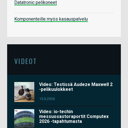
Datatronic pelikoneet
Komponenteille myös kasauspalvelu
VIDEOT
Video: Testissä Audeze Maxwell 2
-pelikuulokkeet
15.6.2026
Video: io-techin
messuosastoraportit Computex
2026 -tapahtumasta