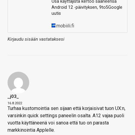
Osa käyttäjistä kertoo saaneensa
Android 12 -päivityksen, 9to5Google
uutis
mobiili.fi
Kirjaudu sisään vastataksesi
_j03_
16.8.2022
Turhaa kustomointia sen sijaan että korjaisivat tuon UX:n,
varsinkin quick settings paneelin osalta. A12 vajaa puoli
vuotta käyttäneenä voi sanoa että tuo on parasta
markkinointia Applelle.