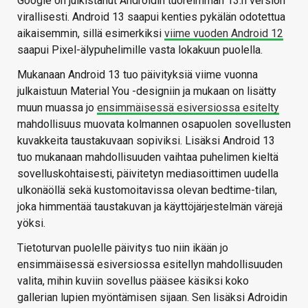
Google on julkistanut Androidin tuoreimman 13:n version
virallisesti. Android 13 saapui kenties pykälän odotettua
aikaisemmin, sillä esimerkiksi
viime vuoden Android 12
saapui Pixel-älypuhelimille vasta lokakuun puolella.
Mukanaan Android 13 tuo päivityksiä viime vuonna
julkaistuun Material You -designiin ja mukaan on lisätty
muun muassa jo
ensimmäisessä esiversiossa esitelty
mahdollisuus muovata kolmannen osapuolen sovellusten
kuvakkeita taustakuvaan sopiviksi. Lisäksi Android 13
tuo mukanaan mahdollisuuden vaihtaa puhelimen kieltä
sovelluskohtaisesti, päivitetyn mediasoittimen uudella
ulkonäöllä sekä kustomoitavissa olevan bedtime-tilan,
joka himmentää taustakuvan ja käyttöjärjestelmän värejä
yöksi.
Tietoturvan puolelle päivitys tuo niin ikään jo
ensimmäisessä esiversiossa esitellyn mahdollisuuden
valita, mihin kuviin sovellus pääsee käsiksi koko
gallerian lupien myöntämisen sijaan. Sen lisäksi Adroidin