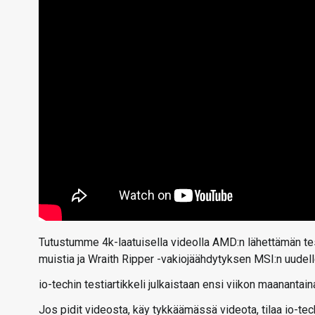
Tutustumme 4k-laatuisella videolla AMD:n lähettämän t
muistia ja Wraith Ripper -vakiojäähdytyksen MSI:n uude
io-techin testiartikkeli julkaistaan ensi viikon maanantain
Jos pidit videosta, käy tykkäämässä videota, tilaa io-te