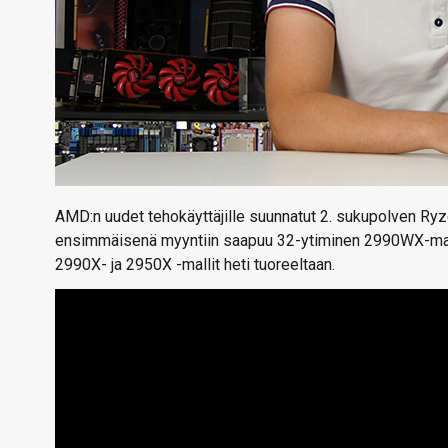
AMD:n uudet tehokäyttäjille suunnatut 2. sukupolven Ryzen
ensimmäisenä myyntiin saapuu 32-ytiminen 2990WX-mall
2990X- ja 2950X -mallit heti tuoreeltaan.