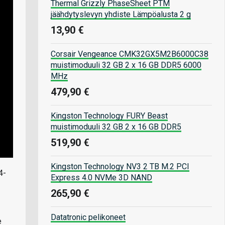
Thermal Grizzly PhaseSheet PTM
jäähdytyslevyn yhdiste Lämpöalusta 2 g
13,90 €
Corsair Vengeance CMK32GX5M2B6000C38
muistimoduuli 32 GB 2 x 16 GB DDR5 6000
MHz
479,90 €
Kingston Technology FURY Beast
muistimoduuli 32 GB 2 x 16 GB DDR5
519,90 €
Kingston Technology NV3 2 TB M.2 PCI
4-
Express 4.0 NVMe 3D NAND
265,90 €
Datatronic pelikoneet
e