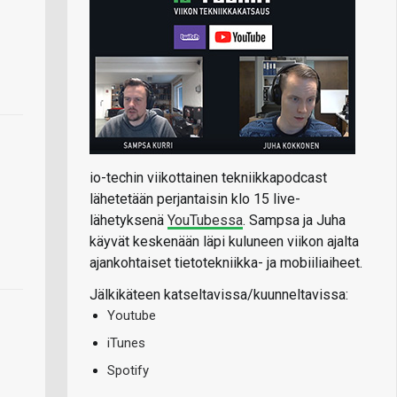
io-techin viikottainen tekniikkapodcast
lähetetään perjantaisin klo 15 live-
lähetyksenä
YouTubessa
. Sampsa ja Juha
käyvät keskenään läpi kuluneen viikon ajalta
ajankohtaiset tietotekniikka- ja mobiiliaiheet.
Jälkikäteen katseltavissa/kuunneltavissa:
Youtube
iTunes
Spotify