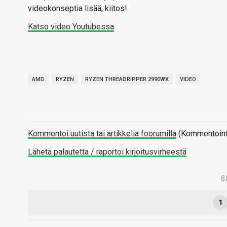
videokonseptia lisää, kiitos!
Katso video Youtubessa
AMD
RYZEN
RYZEN THREADRIPPER 2990WX
VIDEO
Kommentoi uutista tai artikkelia foorumilla
(Kommentointi 
Lähetä palautetta / raportoi kirjoitusvirheestä
6
1