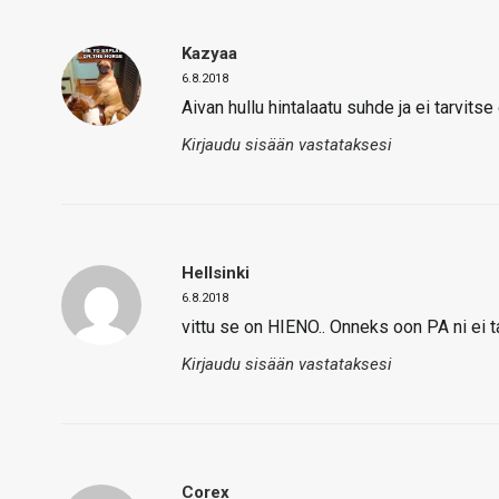
Kazyaa
6.8.2018
Aivan hullu hintalaatu suhde ja ei tarvits
Kirjaudu sisään vastataksesi
Hellsinki
6.8.2018
vittu se on HIENO.. Onneks oon PA ni ei ta
Kirjaudu sisään vastataksesi
Corex