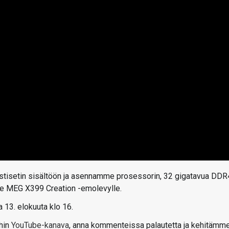
estisetin sisältöön ja asennamme prosessorin, 32 gigatavua DDR
lle MEG X399 Creation -emolevylle.
a 13. elokuuta klo 16.
chin
YouTube-kanava
, anna kommenteissa palautetta ja kehitämm