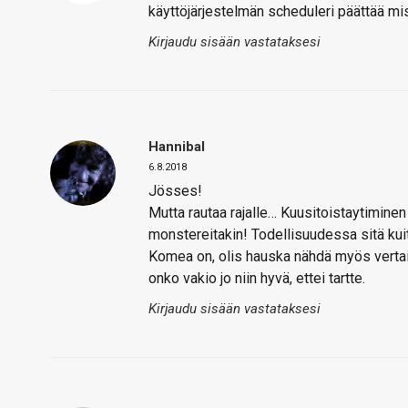
käyttöjärjestelmän scheduleri päättää mi
Kirjaudu sisään vastataksesi
Hannibal
6.8.2018
Jösses!
Mutta rautaa rajalle… Kuusitoistaytimine
monstereitakin! Todellisuudessa sitä kui
Komea on, olis hauska nähdä myös vertailu
onko vakio jo niin hyvä, ettei tartte.
Kirjaudu sisään vastataksesi