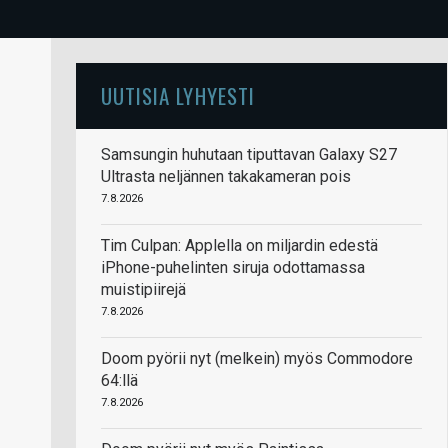
UUTISIA LYHYESTI
Samsungin huhutaan tiputtavan Galaxy S27
Ultrasta neljännen takakameran pois
7.8.2026
Tim Culpan: Applella on miljardin edestä
iPhone-puhelinten siruja odottamassa
muistipiirejä
7.8.2026
Doom pyörii nyt (melkein) myös Commodore
64:llä
7.8.2026