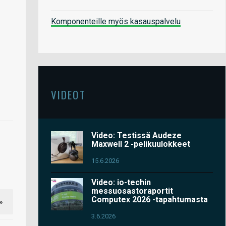
Komponenteille myös kasauspalvelu
VIDEOT
Video: Testissä Audeze
Maxwell 2 -pelikuulokkeet
15.6.2026
Video: io-techin
messuosastoraportit
Computex 2026 -tapahtumasta
»
3.6.2026