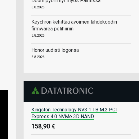
Doom pyörii nyt myös Paintissa
6.8.2026
Keychron kehittää avoimen lähdekoodin
firmwarea pelihiiriin
5.8.2026
Honor uudisti logonsa
5.8.2026
Kingston Technology NV3 1 TB M.2 PCI
Express 4.0 NVMe 3D NAND
158,90 €