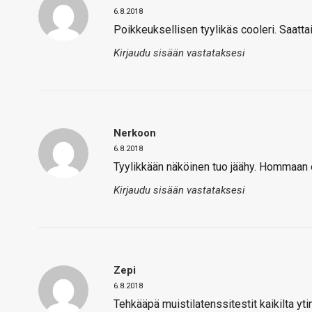
6.8.2018
Poikkeuksellisen tyylikäs cooleri. Saatt
Kirjaudu sisään vastataksesi
Nerkoon
6.8.2018
Tyylikkään näköinen tuo jäähy. Hommaan 
Kirjaudu sisään vastataksesi
Zepi
6.8.2018
Tehkääpä muistilatenssitestit kaikilta ytim