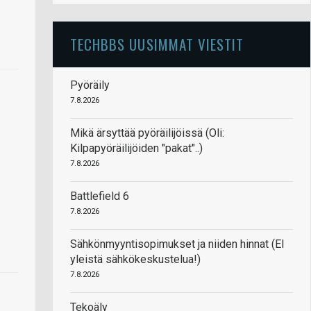
TECHBBS UUSIMMAT VIESTIT
Pyöräily
7.8.2026
Mikä ärsyttää pyöräilijöissä (Oli:
Kilpapyöräilijöiden "pakat"..)
7.8.2026
Battlefield 6
7.8.2026
Sähkönmyyntisopimukset ja niiden hinnat (EI
yleistä sähkökeskustelua!)
7.8.2026
Tekoäly