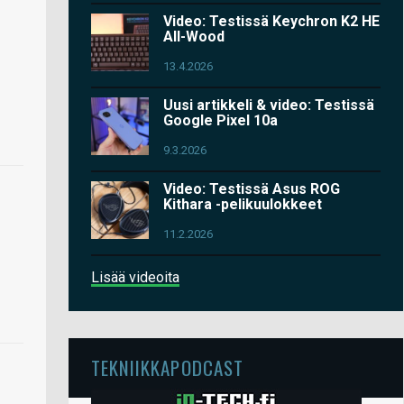
Video: Testissä Keychron K2 HE
All-Wood
13.4.2026
Uusi artikkeli & video: Testissä
Google Pixel 10a
9.3.2026
Video: Testissä Asus ROG
Kithara -pelikuulokkeet
11.2.2026
Lisää videoita
TEKNIIKKAPODCAST