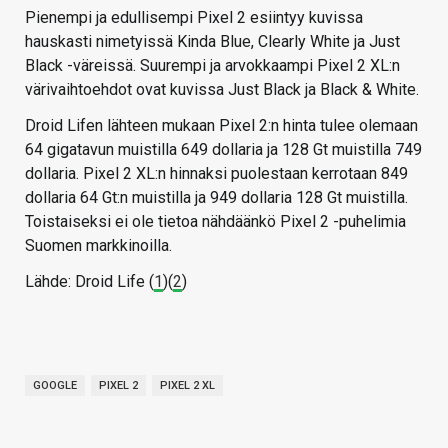
Pienempi ja edullisempi Pixel 2 esiintyy kuvissa
hauskasti nimetyissä Kinda Blue, Clearly White ja Just
Black -väreissä. Suurempi ja arvokkaampi Pixel 2 XL:n
värivaihtoehdot ovat kuvissa Just Black ja Black & White.
Droid Lifen lähteen mukaan Pixel 2:n hinta tulee olemaan
64 gigatavun muistilla 649 dollaria ja 128 Gt muistilla 749
dollaria. Pixel 2 XL:n hinnaksi puolestaan kerrotaan 849
dollaria 64 Gt:n muistilla ja 949 dollaria 128 Gt muistilla.
Toistaiseksi ei ole tietoa nähdäänkö Pixel 2 -puhelimia
Suomen markkinoilla.
Lähde: Droid Life (
1
)(
2
)
GOOGLE
PIXEL 2
PIXEL 2 XL