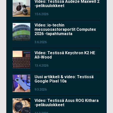
Video: Testissä Audeze Maxwell 2
-pelikuulokkeet
15.6.2026
Video: io-techin
messuosastoraportit Computex
2026 -tapahtumasta
3.6.2026
Video: Testissä Keychron K2 HE
All-Wood
13.4.2026
Uusi artikkeli & video: Testissä
Google Pixel 10a
9.3.2026
Video: Testissä Asus ROG Kithara
-pelikuulokkeet