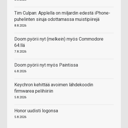
Tim Culpan: Applella on miljardin edestä iPhone-
puhelinten siruja odottamassa muistipiirejä
8.8.2026
Doom pyörii nyt (melkein) myös Commodore
64:llä
7.8.2026
Doom pyörii nyt myös Paintissa
6.8.2026
Keychron kehittää avoimen lähdekoodin
firmwarea pelihiiriin
5.8.2026
Honor uudisti logonsa
5.8.2026