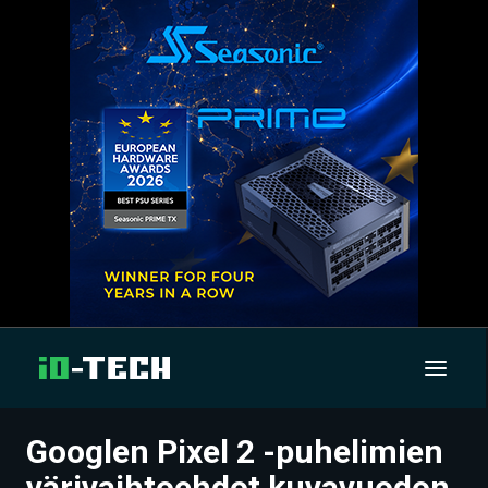
Googlen Pixel 2 -puhelimien
UUTISET
värivaihtoehdot kuvavuodon