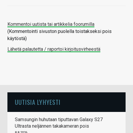
Kommentoi uutista tai artikkelia foorumilla
(Kommentointi sivuston puolella toistakseksi pois
käytöstä)
Lähetä palautetta / raportoi kirjoitusvirheestä
UUTISIA LYHYESTI
Samsungin huhutaan tiputtavan Galaxy S27
Ultrasta neljännen takakameran pois
8.8.2026