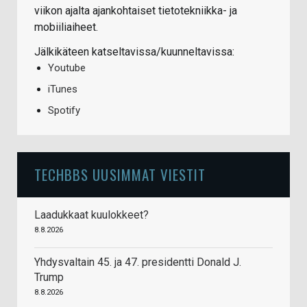
viikon ajalta ajankohtaiset tietotekniikka- ja
mobiiliaiheet.
Jälkikäteen katseltavissa/kuunneltavissa:
Youtube
iTunes
Spotify
TECHBBS UUSIMMAT VIESTIT
Laadukkaat kuulokkeet?
8.8.2026
Yhdysvaltain 45. ja 47. presidentti Donald J.
Trump
8.8.2026