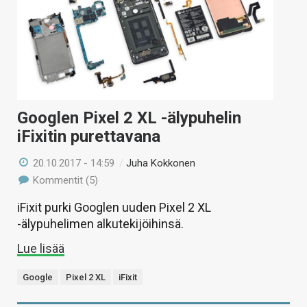
KAUPPA
VAIHDA TEEMA
HAKU
Googlen Pixel 2 XL -älypuhelin
iFixitin purettavana
20.10.2017 - 14:59
/
Juha Kokkonen
Kommentit (5)
iFixit purki Googlen uuden Pixel 2 XL
-älypuhelimen alkutekijöihinsä.
Lue lisää
Google
Pixel 2 XL
iFixit