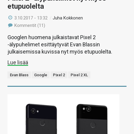
etupuolelta
3.10.2017 - 13:32
/
Juha Kokkonen
Kommentit (11)
Googlen huomena julkaistavat Pixel 2
-älypuhelimet esittäytyvät Evan Blassin
julkaisemissa kuvissa nyt myös etupuolelta.
Lue lisää
Evan Blass
Google
Pixel 2
Pixel 2 XL