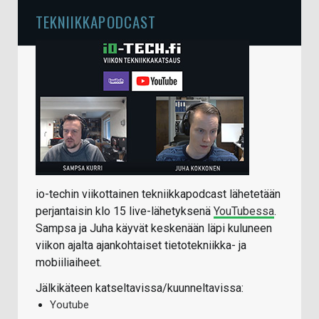
TEKNIIKKAPODCAST
io-techin viikottainen tekniikkapodcast lähetetään
perjantaisin klo 15 live-lähetyksenä
YouTubessa
.
Sampsa ja Juha käyvät keskenään läpi kuluneen
viikon ajalta ajankohtaiset tietotekniikka- ja
mobiiliaiheet.
Jälkikäteen katseltavissa/kuunneltavissa:
Youtube