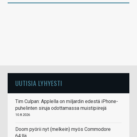
UUTISIA LYHYESTI
Tim Culpan: Applella on miljardin edestä iPhone-
puhelinten siruja odottamassa muistipiirejä
10.8.2026
Doom pyörii nyt (melkein) myös Commodore
64:llä