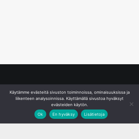
© S&J Media Oy
Käytämme evästeitä sivuston toiminnoissa, ominaisuuksissa ja
liikenteen analysoinnissa. Käyttämällä sivustoa hyväksyt
evästeiden käytön.
Ok
En hyväksy
Lisätietoja
;