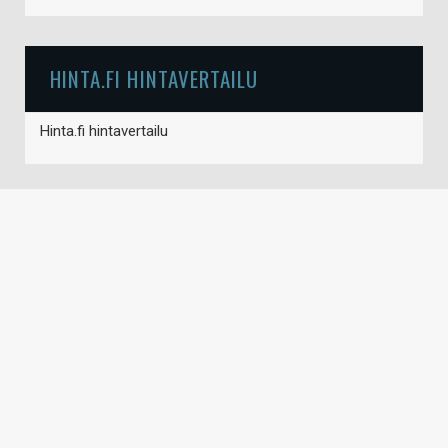
HINTA.FI HINTAVERTAILU
Hinta.fi hintavertailu