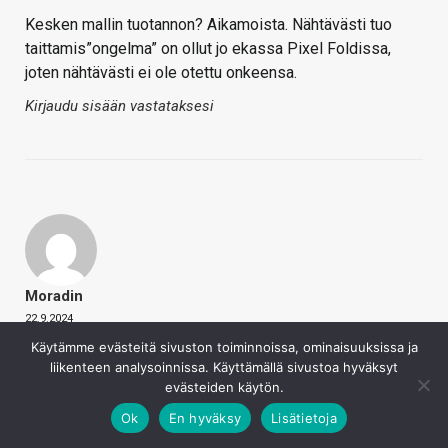
Kesken mallin tuotannon? Aikamoista. Nähtävästi tuo
taittamis”ongelma” on ollut jo ekassa Pixel Foldissa,
joten nähtävästi ei ole otettu onkeensa.
Kirjaudu sisään vastataksesi
Moradin
22.9.2024
Käytämme evästeitä sivuston toiminnoissa, ominaisuuksissa ja
Touhutippa sanoi
liikenteen analysoinnissa. Käyttämällä sivustoa hyväksyt
Ehkä niin, mutta ei ole mun mielestä valmistajan
evästeiden käytön.
tehtävä ottaa huomioon tuollaisia skenaarioita.
Ok
En hyväksy
Lisätietoja
Omistaja kuitenkin on vastuussa laitteistaan.