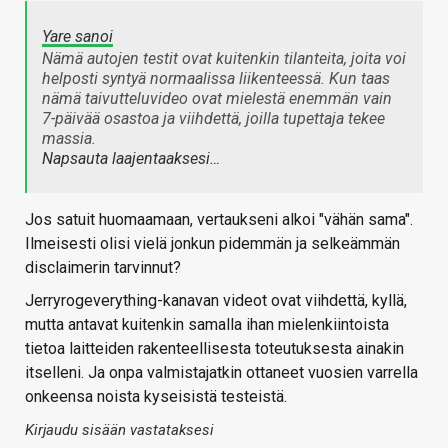
Yare sanoi
Nämä autojen testit ovat kuitenkin tilanteita, joita voi
helposti syntyä normaalissa liikenteessä. Kun taas
nämä taivutteluvideo ovat mielestä enemmän vain
7-päivää osastoa ja viihdettä, joilla tupettaja tekee
massia.
Napsauta laajentaaksesi…
Jos satuit huomaamaan, vertaukseni alkoi "vähän sama".
Ilmeisesti olisi vielä jonkun pidemmän ja selkeämmän
disclaimerin tarvinnut?
Jerryrogeverything-kanavan videot ovat viihdettä, kyllä,
mutta antavat kuitenkin samalla ihan mielenkiintoista
tietoa laitteiden rakenteellisesta toteutuksesta ainakin
itselleni. Ja onpa valmistajatkin ottaneet vuosien varrella
onkeensa noista kyseisistä testeistä.
Kirjaudu sisään vastataksesi