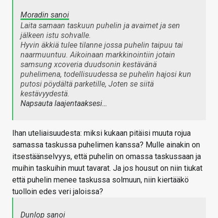
Moradin sanoi
Laita samaan taskuun puhelin ja avaimet ja sen
jälkeen istu sohvalle.
Hyvin äkkiä tulee tilanne jossa puhelin taipuu tai
naarmuuntuu. Aikoinaan markkinointiin jotain
samsung xcoveria duudsonin kestävänä
puhelimena, todellisuudessa se puhelin hajosi kun
putosi pöydältä parketille, Joten se siitä
kestävyydestä.
Napsauta laajentaaksesi…
Ihan uteliaisuudesta: miksi kukaan pitäisi muuta rojua
samassa taskussa puhelimen kanssa? Mulle ainakin on
itsestäänselvyys, että puhelin on omassa taskussaan ja
muihin taskuihin muut tavarat. Ja jos housut on niin tiukat
että puhelin menee taskussa solmuun, niin kiertääkö
tuolloin edes veri jaloissa?
Dunlop sanoi