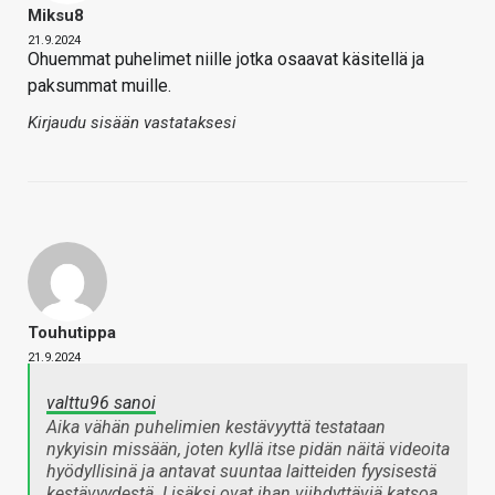
Miksu8
21.9.2024
Ohuemmat puhelimet niille jotka osaavat käsitellä ja
paksummat muille.
Kirjaudu sisään vastataksesi
Touhutippa
21.9.2024
valttu96 sanoi
Aika vähän puhelimien kestävyyttä testataan
nykyisin missään, joten kyllä itse pidän näitä videoita
hyödyllisinä ja antavat suuntaa laitteiden fyysisestä
kestävyydestä. Lisäksi ovat ihan viihdyttäviä katsoa,