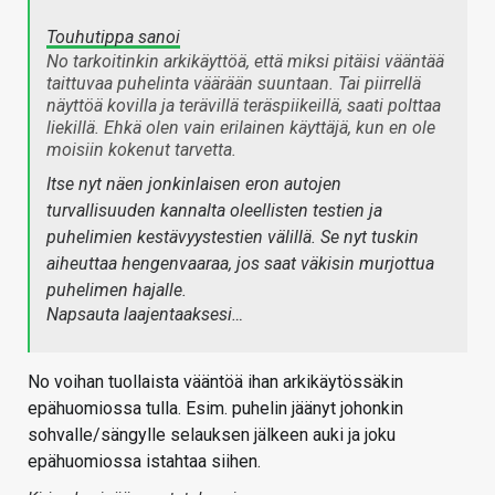
Touhutippa sanoi
No tarkoitinkin arkikäyttöä, että miksi pitäisi vääntää
taittuvaa puhelinta väärään suuntaan. Tai piirrellä
näyttöä kovilla ja terävillä teräspiikeillä, saati polttaa
liekillä. Ehkä olen vain erilainen käyttäjä, kun en ole
moisiin kokenut tarvetta.
Itse nyt näen jonkinlaisen eron autojen
turvallisuuden kannalta oleellisten testien ja
puhelimien kestävyystestien välillä. Se nyt tuskin
aiheuttaa hengenvaaraa, jos saat väkisin murjottua
puhelimen hajalle.
Napsauta laajentaaksesi…
No voihan tuollaista vääntöä ihan arkikäytössäkin
epähuomiossa tulla. Esim. puhelin jäänyt johonkin
sohvalle/sängylle selauksen jälkeen auki ja joku
epähuomiossa istahtaa siihen.