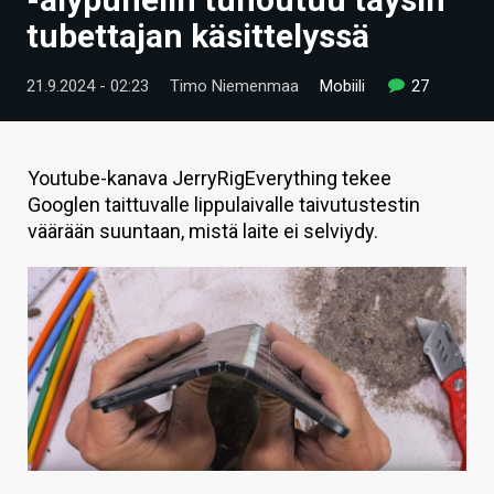
ARTIKKELIT
tubettajan käsittelyssä
VIDEOT
21.9.2024 - 02:23
Timo Niemenmaa
Mobiili
27
TECHBBS
TIETOA
Youtube-kanava JerryRigEverything tekee
Googlen taittuvalle lippulaivalle taivutustestin
HINTA.FI
väärään suuntaan, mistä laite ei selviydy.
KAUPPA
VAIHDA TEEMA
HAKU