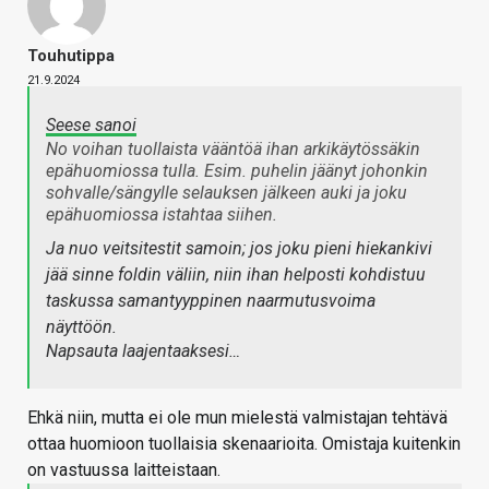
Touhutippa
21.9.2024
Seese sanoi
No voihan tuollaista vääntöä ihan arkikäytössäkin
epähuomiossa tulla. Esim. puhelin jäänyt johonkin
sohvalle/sängylle selauksen jälkeen auki ja joku
epähuomiossa istahtaa siihen.
Ja nuo veitsitestit samoin; jos joku pieni hiekankivi
jää sinne foldin väliin, niin ihan helposti kohdistuu
taskussa samantyyppinen naarmutusvoima
näyttöön.
Napsauta laajentaaksesi…
Ehkä niin, mutta ei ole mun mielestä valmistajan tehtävä
ottaa huomioon tuollaisia skenaarioita. Omistaja kuitenkin
on vastuussa laitteistaan.