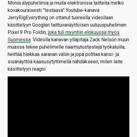
Monia älypuhelimia ja muita elektronisia laitteita melko
kovakouraisesti ”testaava” Youtube-kanava
JerryRigEverything on ottanut tuoreella videollaan
käsittelyyn Googlen taittuvanäyttöisen uutuuspuhelimen
Pixel 9 Pro Foldin,
joka tuli myyntiin elokuussa myös
Suomessa
. Videolla kanavan ylläpitäjä Zack Nelson muun
muassa tekee puhelimelle naarmutustestejä työkaluilla,
heittää hiekkaa saranan väliin ja jopa polttaa kansi- ja
sisänäyttöä kaasusytyttimellä nähdäkseen, miten laite
käsittelyyn reagoi.