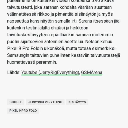
puhelimelle on kuitenkin videon kohdassa 5:40 alkava
taivutustesti, joka saranan kohdalta väärään suuntaan
väännettäessä rikkoo ja pimentää sisänäytön ja myös
napsauttaa kansinäytön samalla irti. Sarana itsessään jää
kuitenkin testin jäljiltä ehjäksi ja heikkoon
taivutuskestävyyteen epäilläänkin saranan molemmin
puolin sijaitsevien antennien asettelua. Nelson kehuu
Pixel 9 Pro Foldin ulkonäköä, mutta toteaa esimerkiksi
Samsungin taittuvien puhelinten kestävän taivutustestejä
huomattavasti paremmin.
Lähde:
Youtube (JerryRigEverything)
,
GSMArena
GOOGLE
JERRYRIGEVERYTHING
KESTÄVYYS
PIXEL 9 PRO FOLD