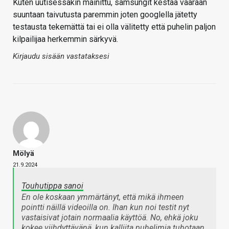
Kuten uutisessakin mainittu, samsungit kestää väärään
suuntaan taivutusta paremmin joten googlella jätetty
testausta tekemättä tai ei olla välitetty että puhelin paljon
kilpailijaa herkemmin särkyvä.
Kirjaudu sisään vastataksesi
Mölyä
21.9.2024
Touhutippa sanoi
En ole koskaan ymmärtänyt, että mikä ihmeen
pointti näillä videoilla on. Ihan kun noi testit nyt
vastaisivat jotain normaalia käyttöä. No, ehkä joku
kokee viihdyttävänä, kun kalliita puhelimia tuhotaan