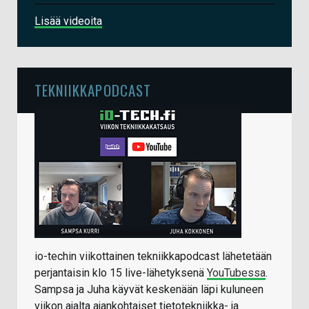
Lisää videoita
TEKNIIKKAPODCAST
io-techin viikottainen tekniikkapodcast lähetetään
perjantaisin klo 15 live-lähetyksenä
YouTubessa
.
Sampsa ja Juha käyvät keskenään läpi kuluneen
viikon ajalta ajankohtaiset tietotekniikka- ja