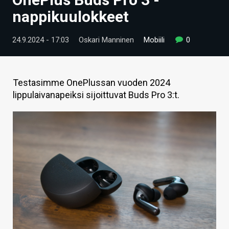
ARTIKKELIT
nappikuulokkeet
VIDEOT
24.9.2024 - 17:03
Oskari Manninen
Mobiili
0
TECHBBS
TIETOA
Testasimme OnePlussan vuoden 2024
lippulaivanapeiksi sijoittuvat Buds Pro 3:t.
HINTA.FI
KAUPPA
VAIHDA TEEMA
HAKU