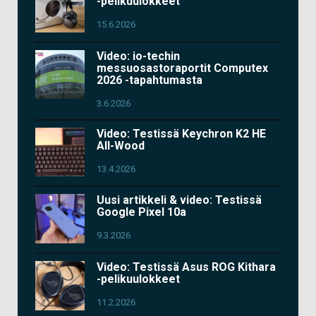
-pelikuulokkeet
15.6.2026
Video: io-techin
messuosastoraportit Computex
2026 -tapahtumasta
3.6.2026
Video: Testissä Keychron K2 HE
All-Wood
13.4.2026
Uusi artikkeli & video: Testissä
Google Pixel 10a
9.3.2026
Video: Testissä Asus ROG Kithara
-pelikuulokkeet
11.2.2026