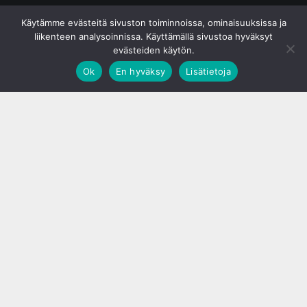
© S&J Media Oy
Käytämme evästeitä sivuston toiminnoissa, ominaisuuksissa ja
liikenteen analysoinnissa. Käyttämällä sivustoa hyväksyt
evästeiden käytön.
Ok
En hyväksy
Lisätietoja
;