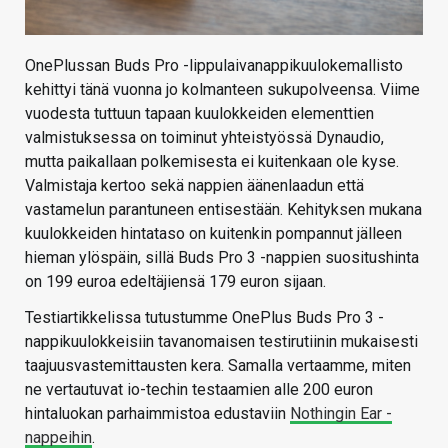
OnePlussan Buds Pro -lippulaivanappikuulokemallisto
kehittyi tänä vuonna jo kolmanteen sukupolveensa. Viime
vuodesta tuttuun tapaan kuulokkeiden elementtien
valmistuksessa on toiminut yhteistyössä Dynaudio,
mutta paikallaan polkemisesta ei kuitenkaan ole kyse.
Valmistaja kertoo sekä nappien äänenlaadun että
vastamelun parantuneen entisestään. Kehityksen mukana
kuulokkeiden hintataso on kuitenkin pompannut jälleen
hieman ylöspäin, sillä Buds Pro 3 -nappien suositushinta
on 199 euroa edeltäjiensä 179 euron sijaan.
Testiartikkelissa tutustumme OnePlus Buds Pro 3 -
nappikuulokkeisiin tavanomaisen testirutiinin mukaisesti
taajuusvastemittausten kera. Samalla vertaamme, miten
ne vertautuvat io-techin testaamien alle 200 euron
hintaluokan parhaimmistoa edustaviin
Nothingin Ear -
nappeihin
.