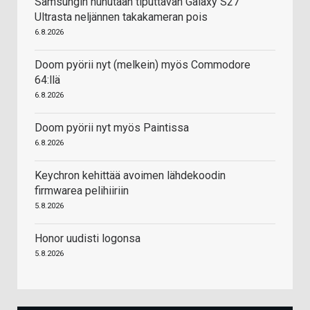
Samsungin huhutaan tiputtavan Galaxy S27
Ultrasta neljännen takakameran pois
6.8.2026
Doom pyörii nyt (melkein) myös Commodore
64:llä
6.8.2026
Doom pyörii nyt myös Paintissa
6.8.2026
Keychron kehittää avoimen lähdekoodin
firmwarea pelihiiriin
5.8.2026
Honor uudisti logonsa
5.8.2026