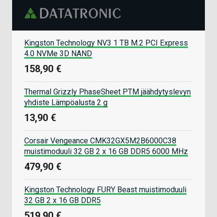
Kingston Technology NV3 1 TB M.2 PCI Express
4.0 NVMe 3D NAND
158,90 €
Thermal Grizzly PhaseSheet PTM jäähdytyslevyn
yhdiste Lämpöalusta 2 g
13,90 €
Corsair Vengeance CMK32GX5M2B6000C38
muistimoduuli 32 GB 2 x 16 GB DDR5 6000 MHz
479,90 €
Kingston Technology FURY Beast muistimoduuli
32 GB 2 x 16 GB DDR5
519,90 €