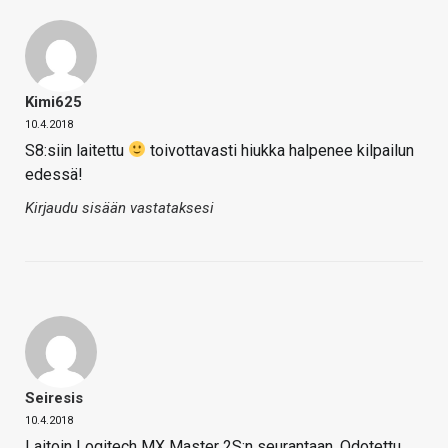
Kimi625
10.4.2018
S8:siin laitettu
toivottavasti hiukka halpenee kilpailun
edessä!
Kirjaudu sisään vastataksesi
Seiresis
10.4.2018
Laitoin Logitech MX Master 2S:n seurantaan. Odotettu