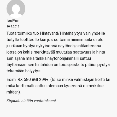
IcePen
10.4.2018
Tuota toimiiko tuo Hintavahti/Hintahälytys vain yhdelle
tietylle tuottteelle kun jos se toimii niinniin siitä ei ole
juurikaan hyötyä nykyisessä näytönohjaintilanteessa
jossa on kakis merkittävää muutujaa saatavuus ja hinta
sen sijana mikä tarkka näytönohjainmalli sattuu
täyttämään sen hintahdon on toissijaista ts pitäisi pystyä
tekemään hälyytys
Esim: RX 580 8Gt 299€. (ts se minkä valmistajan kortti tai
mikä korttimalli sattuu olemaan kyseessä ei merkitse
mitään).
Kirjaudu sisään vastataksesi