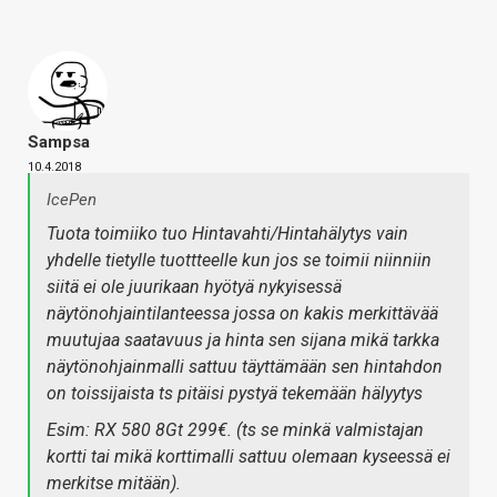
Sampsa
10.4.2018
IcePen
Tuota toimiiko tuo Hintavahti/Hintahälytys vain
yhdelle tietylle tuottteelle kun jos se toimii niinniin
siitä ei ole juurikaan hyötyä nykyisessä
näytönohjaintilanteessa jossa on kakis merkittävää
muutujaa saatavuus ja hinta sen sijana mikä tarkka
näytönohjainmalli sattuu täyttämään sen hintahdon
on toissijaista ts pitäisi pystyä tekemään hälyytys
Esim: RX 580 8Gt 299€. (ts se minkä valmistajan
kortti tai mikä korttimalli sattuu olemaan kyseessä ei
merkitse mitään).