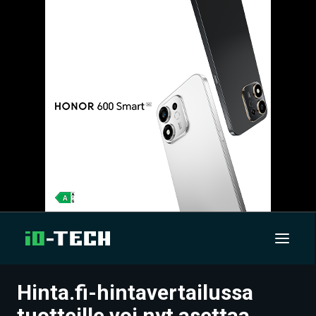
Hinta.fi-hintavertailussa
UUTISET
tuotteille voi nyt asettaa