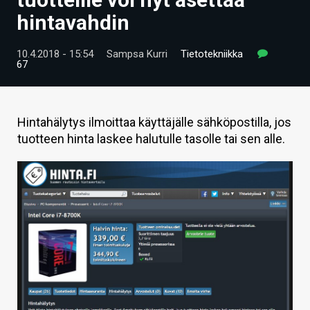
ARTIKKELIT
hintavahdin
VIDEOT
10.4.2018 - 15:54
Sampsa Kurri
Tietotekniikka
67
TECHBBS
TIETOA
Hintahälytys ilmoittaa käyttäjälle sähköpostilla, jos
HINTA.FI
tuotteen hinta laskee halutulle tasolle tai sen alle.
KAUPPA
VAIHDA TEEMA
HAKU