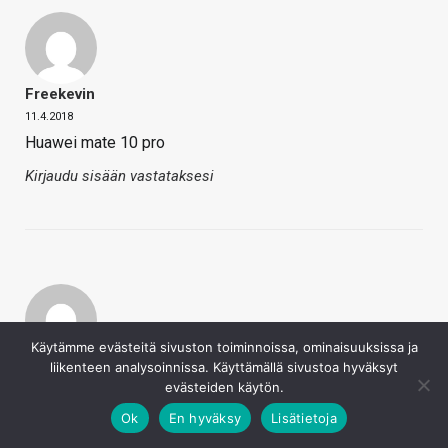
Freekevin
11.4.2018
Huawei mate 10 pro
Kirjaudu sisään vastataksesi
Käytämme evästeitä sivuston toiminnoissa, ominaisuuksissa ja
FlyingAntero
liikenteen analysoinnissa. Käyttämällä sivustoa hyväksyt
evästeiden käytön.
11.4.2018
Sony H8324 XPERIA XZ2 COMPACT (BLACK), 578€ |
Ok
En hyväksy
Lisätietoja
Hinta.fi
(400€). XZ1 Compactin hinta putosi 3kk:ssa alle