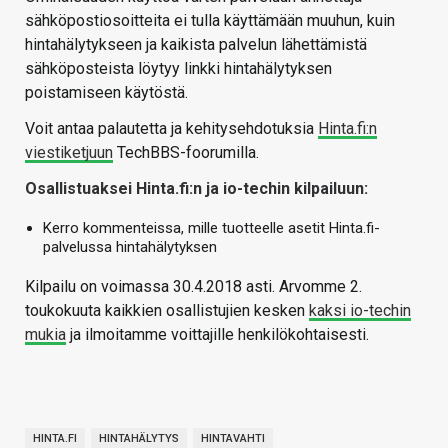
sähköpostiosoitteita ei tulla käyttämään muuhun, kuin
hintahälytykseen ja kaikista palvelun lähettämistä
sähköposteista löytyy linkki hintahälytyksen
poistamiseen käytöstä.
Voit antaa palautetta ja kehitysehdotuksia
Hinta.fi:n
viestiketjuun
TechBBS-foorumilla.
Osallistuaksei Hinta.fi:n ja io-techin kilpailuun:
Kerro kommenteissa, mille tuotteelle asetit Hinta.fi-
palvelussa hintahälytyksen
Kilpailu on voimassa 30.4.2018 asti. Arvomme 2.
toukokuuta kaikkien osallistujien kesken
kaksi io-techin
mukia
ja ilmoitamme voittajille henkilökohtaisesti.
HINTA.FI
HINTAHÄLYTYS
HINTAVAHTI