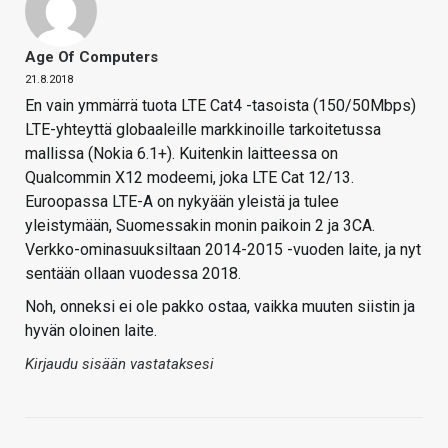
Age Of Computers
21.8.2018
En vain ymmärrä tuota LTE Cat4 -tasoista (150/50Mbps)
LTE-yhteyttä globaaleille markkinoille tarkoitetussa
mallissa (Nokia 6.1+). Kuitenkin laitteessa on
Qualcommin X12 modeemi, joka LTE Cat 12/13.
Euroopassa LTE-A on nykyään yleistä ja tulee
yleistymään, Suomessakin monin paikoin 2 ja 3CA.
Verkko-ominasuuksiltaan 2014-2015 -vuoden laite, ja nyt
sentään ollaan vuodessa 2018.
Noh, onneksi ei ole pakko ostaa, vaikka muuten siistin ja
hyvän oloinen laite.
Kirjaudu sisään vastataksesi