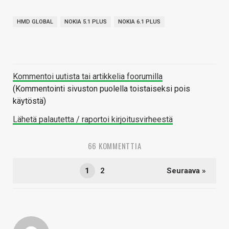
HMD GLOBAL
NOKIA 5.1 PLUS
NOKIA 6.1 PLUS
Kommentoi uutista tai artikkelia foorumilla
(Kommentointi sivuston puolella toistaiseksi pois
käytöstä)
Lähetä palautetta / raportoi kirjoitusvirheestä
66 KOMMENTTIA
1
2
Seuraava »