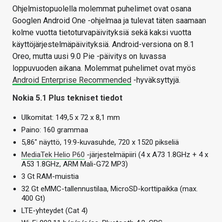
Ohjelmistopuolella molemmat puhelimet ovat osana
Googlen Android One -ohjelmaa ja tulevat täten saamaan
kolme vuotta tietoturvapäivityksiä sekä kaksi vuotta
käyttöjärjestelmäpäivityksiä. Android-versiona on 8.1
Oreo, mutta uusi 9.0 Pie -päivitys on luvassa
loppuvuoden aikana. Molemmat puhelimet ovat myös
Android Enterprise Recommended
-hyväksyttyjä.
Nokia 5.1 Plus tekniset tiedot
Ulkomitat: 149,5 x 72 x 8,1 mm
Paino: 160 grammaa
5,86″ näyttö, 19:9-kuvasuhde, 720 x 1520 pikseliä
MediaTek Helio P60
-järjestelmäpiiri (4 x A73 1.8GHz + 4 x
A53 1.8GHz, ARM Mali-G72 MP3)
3 Gt RAM-muistia
32 Gt eMMC-tallennustilaa, MicroSD-korttipaikka (max.
400 Gt)
LTE-yhteydet (Cat 4)