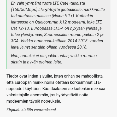
En vain ymmärrä tuota LTE Cat4 -tasoista
(150/50Mbps) LTE-yhteyttä globaaleille markkinoille
tarkoitetussa mallissa (Nokia 6.1+). Kuitenkin
laitteessa on Qualcommin X12 modeemi, joka LTE
Cat 12/13. Euroopassa LTE-A on nykyään yleistä ja
tulee yleistymään, Suomessakin monin paikoin 2 ja
3CA. Verkko-ominasuuksiltaan 2014-2015 -vuoden
laite, ja nyt sentään ollaan vuodessa 2018.
Noh, onneksi ei ole pakko ostaa, vaikka muuten
siistin ja hyvän oloinen laite.
Tiedot ovat Intian sivuilta, joten onhan se mahdollista,
että Euroopan markkinoilla otetaan korkeammat LTE-
nopeudet käyttöön. Käsittääkseni se kuitenkin maksaa
valmistajalle enemmän, jos hyödyntävät noita
modeemien täysiä nopeuksia.
Kirjaudu sisään vastataksesi