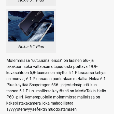
Nokia 5.1 Plus
Nokia 6.1 Plus
Molemmissa ”uutuusmalleissa” on lasinen etu- ja
takakuori sekä valtaosan etupuolesta peittävä 19:9-
kuvasuhteen 5,8-tuumainen näyttö. 5.1 Plussassa kehys
on muovia, 6.1 Plussassa puolestaan metallia. Nokia 6.1
Plus käyttää Snapdragon 636 -järjestelmäpiiriä, kun
taasen 5.1 Plus -mallissa käytössä on MediaTekin Helio
P60 -piiri. Kamerapuolella molemmissa malleissa on
kaksoistakakamera, joka mahdollistaa
syvyysterävyysefektin muodostamisen.