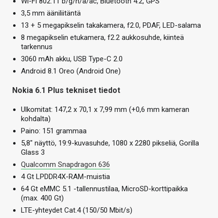
Wi-Fi 802.11 b/g/n/a/ac, Bluetooth 4.2, GPS
3,5 mm ääniliitäntä
13 + 5 megapikselin takakamera, f2.0, PDAF, LED-salama
8 megapikselin etukamera, f2.2 aukkosuhde, kiinteä
tarkennus
3060 mAh akku, USB Type-C 2.0
Android 8.1 Oreo (Android One)
Nokia 6.1 Plus tekniset tiedot
Ulkomitat: 147,2 x 70,1 x 7,99 mm (+0,6 mm kameran
kohdalta)
Paino: 151 grammaa
5,8″ näyttö, 19:9-kuvasuhde, 1080 x 2280 pikseliä, Gorilla
Glass 3
Qualcomm Snapdragon 636
4 Gt LPDDR4X-RAM-muistia
64 Gt eMMC 5.1 -tallennustilaa, MicroSD-korttipaikka
(max. 400 Gt)
LTE-yhteydet Cat.4 (150/50 Mbit/s)