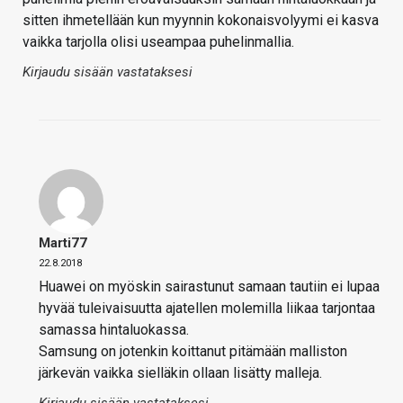
sitten ihmetellään kun myynnin kokonaisvolyymi ei kasva
vaikka tarjolla olisi useampaa puhelinmallia.
Kirjaudu sisään vastataksesi
Marti77
22.8.2018
Huawei on myöskin sairastunut samaan tautiin ei lupaa
hyvää tuleivaisuutta ajatellen molemilla liikaa tarjontaa
samassa hintaluokassa.
Samsung on jotenkin koittanut pitämään malliston
järkevän vaikka sielläkin ollaan lisätty malleja.
Kirjaudu sisään vastataksesi