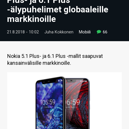
ARTIKKELIT
-älypuhelimet globaaleille
markkinoille
VIDEOT
TECHBBS
21.8.2018 - 10:02
Juha Kokkonen
Mobiili
66
TIETOA
HINTA.FI
Nokia 5.1 Plus- ja 6.1 Plus -mallit saapuvat
kansainvälisille markkinoille.
KAUPPA
VAIHDA TEEMA
HAKU