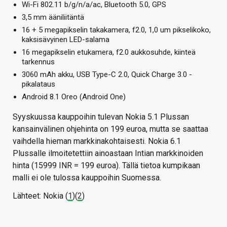
Wi-Fi 802.11 b/g/n/a/ac, Bluetooth 5.0, GPS
3,5 mm ääniliitäntä
16 + 5 megapikselin takakamera, f2.0, 1,0 um pikselikoko,
kaksisävyinen LED-salama
16 megapikselin etukamera, f2.0 aukkosuhde, kiinteä
tarkennus
3060 mAh akku, USB Type-C 2.0, Quick Charge 3.0 -
pikalataus
Android 8.1 Oreo (Android One)
Syyskuussa kauppoihin tulevan Nokia 5.1 Plussan
kansainvälinen ohjehinta on 199 euroa, mutta se saattaa
vaihdella hieman markkinakohtaisesti. Nokia 6.1
Plussalle ilmoitetettiin ainoastaan Intian markkinoiden
hinta (15999 INR = 199 euroa). Tällä tietoa kumpikaan
malli ei ole tulossa kauppoihin Suomessa.
Lähteet: Nokia (
1
)(
2
)