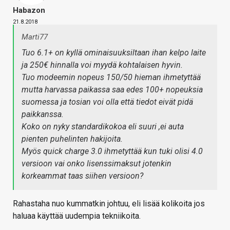
Habazon
21.8.2018
Marti77
Tuo 6.1+ on kyllä ominaisuuksiltaan ihan kelpo laite
ja 250€ hinnalla voi myydä kohtalaisen hyvin.
Tuo modeemin nopeus 150/50 hieman ihmetyttää
mutta harvassa paikassa saa edes 100+ nopeuksia
suomessa ja tosian voi olla että tiedot eivät pidä
paikkanssa.
Koko on nyky standardikokoa eli suuri ,ei auta
pienten puhelinten hakijoita.
Myös quick charge 3.0 ihmetyttää kun tuki olisi 4.0
versioon vai onko lisenssimaksut jotenkin
korkeammat taas siihen versioon?
Rahastaha nuo kummatkin johtuu, eli lisää kolikoita jos
haluaa käyttää uudempia tekniikoita.