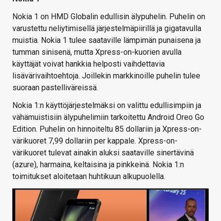
Nokia 1 on HMD Globalin edullisin älypuhelin. Puhelin on
varustettu neliytimisellä järjestelmäpiirillä ja gigatavulla
muistia. Nokia 1 tulee saataville lämpimän punaisena ja
tumman sinisenä, mutta Xpress-on-kuorien avulla
käyttäjät voivat hankkia helposti vaihdettavia
lisävärivaihtoehtoja. Joillekin markkinoille puhelin tulee
suoraan pastelliväreissä.
Nokia 1:n käyttöjärjestelmäksi on valittu edullisimpiin ja
vähämuistisiin älypuhelimiin tarkoitettu Android Oreo Go
Edition. Puhelin on hinnoiteltu 85 dollariin ja Xpress-on-
värikuoret 7,99 dollariin per kappale. Xpress-on-
värikuoret tulevat ainakin aluksi saataville sinertävinä
(azure), harmaina, keltaisina ja pinkkeinä. Nokia 1:n
toimitukset aloitetaan huhtikuun alkupuolella.