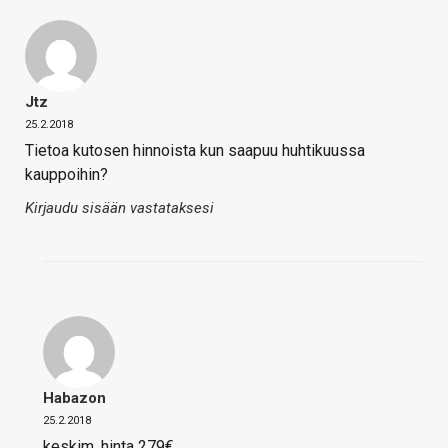
Jtz
25.2.2018
Tietoa kutosen hinnoista kun saapuu huhtikuussa
kauppoihin?
Kirjaudu sisään vastataksesi
Habazon
25.2.2018
keskim. hinta 279€