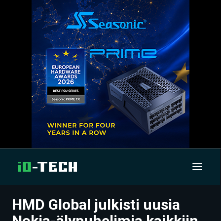
HMD Global julkisti uusia
UUTISET
Nokia-älypuhelimia kaikkiin