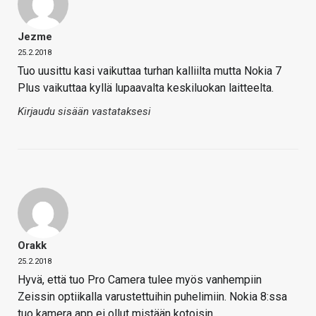
Jezme
25.2.2018
Tuo uusittu kasi vaikuttaa turhan kalliilta mutta Nokia 7
Plus vaikuttaa kyllä lupaavalta keskiluokan laitteelta.
Kirjaudu sisään vastataksesi
Orakk
25.2.2018
Hyvä, että tuo Pro Camera tulee myös vanhempiin
Zeissin optiikalla varustettuihin puhelimiin. Nokia 8:ssa
tuo kamera app ei ollut mistään kotoisin.