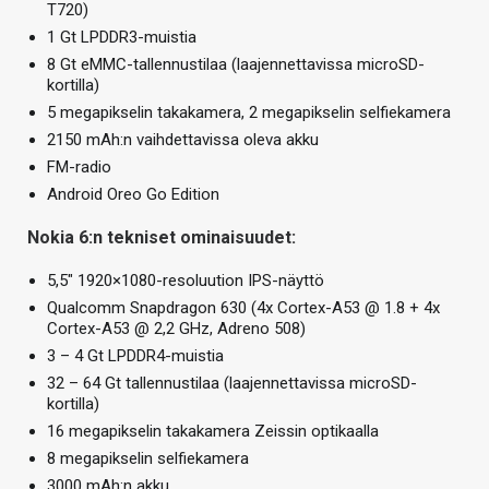
T720)
1 Gt LPDDR3-muistia
8 Gt eMMC-tallennustilaa (laajennettavissa microSD-
kortilla)
5 megapikselin takakamera, 2 megapikselin selfiekamera
2150 mAh:n vaihdettavissa oleva akku
FM-radio
Android Oreo Go Edition
Nokia 6:n tekniset ominaisuudet:
5,5″ 1920×1080-resoluution IPS-näyttö
Qualcomm Snapdragon 630 (4x Cortex-A53 @ 1.8 + 4x
Cortex-A53 @ 2,2 GHz, Adreno 508)
3 – 4 Gt LPDDR4-muistia
32 – 64 Gt tallennustilaa (laajennettavissa microSD-
kortilla)
16 megapikselin takakamera Zeissin optikaalla
8 megapikselin selfiekamera
3000 mAh:n akku