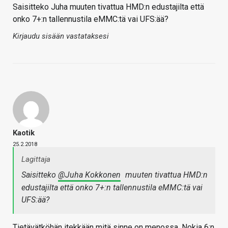
Saisitteko Juha muuten tivattua HMD:n edustajilta että
onko 7+:n tallennustila eMMC:tä vai UFS:ää?
Kirjaudu sisään vastataksesi
Kaotik
25.2.2018
Lagittaja
Saisitteko
@Juha Kokkonen
muuten tivattua HMD:n
edustajilta että onko 7+:n tallennustila eMMC:tä vai
UFS:ää?
Tietävätköhän itekkään mitä sinne on menossa, Nokia 6:n