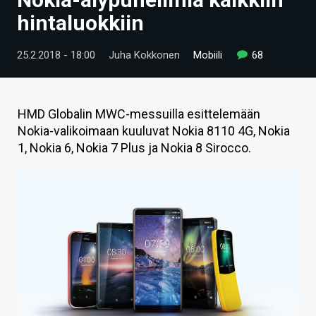
ARTIKKELIT
hintaluokkiin
VIDEOT
25.2.2018 - 18:00
Juha Kokkonen
Mobiili
68
TECHBBS
TIETOA
HMD Globalin MWC-messuilla esittelemään
Nokia-valikoimaan kuuluvat Nokia 8110 4G, Nokia
HINTA.FI
1, Nokia 6, Nokia 7 Plus ja Nokia 8 Sirocco.
KAUPPA
VAIHDA TEEMA
HAKU