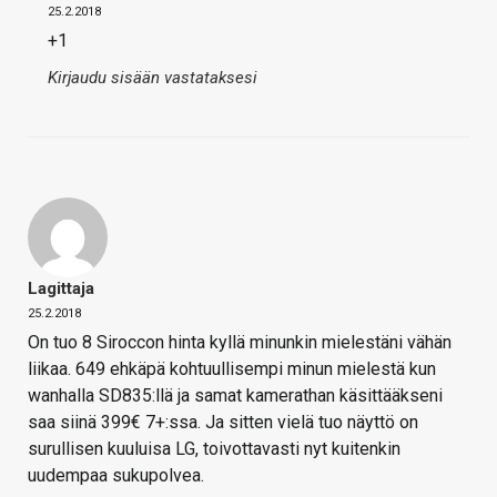
25.2.2018
+1
Kirjaudu sisään vastataksesi
Lagittaja
25.2.2018
On tuo 8 Siroccon hinta kyllä minunkin mielestäni vähän
liikaa. 649 ehkäpä kohtuullisempi minun mielestä kun
wanhalla SD835:llä ja samat kamerathan käsittääkseni
saa siinä 399€ 7+:ssa. Ja sitten vielä tuo näyttö on
surullisen kuuluisa LG, toivottavasti nyt kuitenkin
uudempaa sukupolvea.