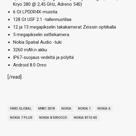
Kryo 280 @ 2,45 GHz, Adreno 540)
6 Gt LPDDR4X-muistia
128 Gt USF 2.1 -tallennustilaa
12 ja 13 megapikselin takakamerat Zeissin optiikalla
5 megapikselin selfiekamera
Nokia Spatial Audio -tuki
3260 mAh:n akku
IP67-suojaus vedeltä ja pölyltä
Android 8.0 Oreo
[/read]
HMD GLOBAL
MWC 2018
NOKIA
NOKIA 1
NOKIA 6
NOKIA 7 PLUS
NOKIA 8 SIROCCO
NOKIA 8110 4G