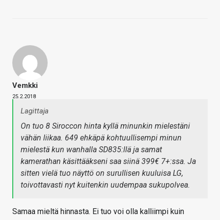
Vemkki
25.2.2018
Lagittaja
On tuo 8 Siroccon hinta kyllä minunkin mielestäni
vähän liikaa. 649 ehkäpä kohtuullisempi minun
mielestä kun wanhalla SD835:llä ja samat
kamerathan käsittääkseni saa siinä 399€ 7+:ssa. Ja
sitten vielä tuo näyttö on surullisen kuuluisa LG,
toivottavasti nyt kuitenkin uudempaa sukupolvea.
Samaa mieltä hinnasta. Ei tuo voi olla kalliimpi kuin