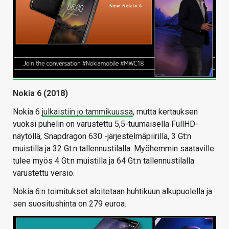
Nokia 6 (2018)
Nokia 6
julkaistiin jo tammikuussa
, mutta kertauksen
vuoksi puhelin on varustettu 5,5-tuumaisella FullHD-
näytöllä, Snapdragon 630 -järjestelmäpiirillä, 3 Gt:n
muistilla ja 32 Gt:n tallennustilalla. Myöhemmin saataville
tulee myös 4 Gt:n muistilla ja 64 Gt:n tallennustilalla
varustettu versio.
Nokia 6:n toimitukset aloitetaan huhtikuun alkupuolella ja
sen suositushinta on 279 euroa.