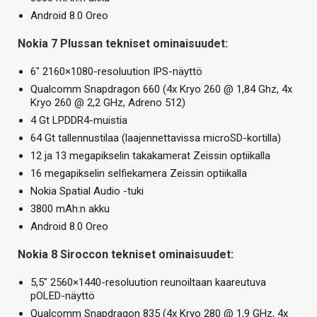
Android 8.0 Oreo
Nokia 7 Plussan tekniset ominaisuudet:
6″ 2160×1080-resoluution IPS-näyttö
Qualcomm Snapdragon 660 (4x Kryo 260 @ 1,84 Ghz, 4x
Kryo 260 @ 2,2 GHz, Adreno 512)
4 Gt LPDDR4-muistia
64 Gt tallennustilaa (laajennettavissa microSD-kortilla)
12 ja 13 megapikselin takakamerat Zeissin optiikalla
16 megapikselin selfiekamera Zeissin optiikalla
Nokia Spatial Audio -tuki
3800 mAh:n akku
Android 8.0 Oreo
Nokia 8 Siroccon tekniset ominaisuudet:
5,5″ 2560×1440-resoluution reunoiltaan kaareutuva
pOLED-näyttö
Qualcomm Snapdragon 835 (4x Kryo 280 @ 1,9 GHz, 4x