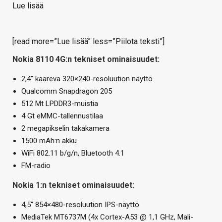
Lue lisää
[read more=”Lue lisää” less=”Piilota teksti”]
Nokia 8110 4G:n tekniset ominaisuudet:
2,4″ kaareva 320×240-resoluution näyttö
Qualcomm Snapdragon 205
512 Mt LPDDR3-muistia
4 Gt eMMC-tallennustilaa
2 megapikselin takakamera
1500 mAh:n akku
WiFi 802.11 b/g/n, Bluetooth 4.1
FM-radio
Nokia 1:n tekniset ominaisuudet:
4,5″ 854×480-resoluution IPS-näyttö
MediaTek MT6737M (4x Cortex-A53 @ 1,1 GHz, Mali-