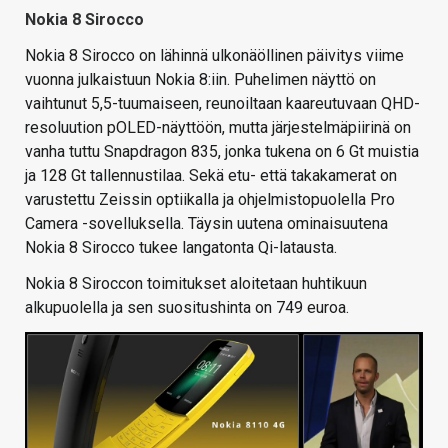
Nokia 8 Sirocco
Nokia 8 Sirocco on lähinnä ulkonäöllinen päivitys viime
vuonna julkaistuun Nokia 8:iin. Puhelimen näyttö on
vaihtunut 5,5-tuumaiseen, reunoiltaan kaareutuvaan QHD-
resoluution pOLED-näyttöön, mutta järjestelmäpiirinä on
vanha tuttu Snapdragon 835, jonka tukena on 6 Gt muistia
ja 128 Gt tallennustilaa. Sekä etu- että takakamerat on
varustettu Zeissin optiikalla ja ohjelmistopuolella Pro
Camera -sovelluksella. Täysin uutena ominaisuutena
Nokia 8 Sirocco tukee langatonta Qi-latausta.
Nokia 8 Siroccon toimitukset aloitetaan huhtikuun
alkupuolella ja sen suositushinta on 749 euroa.