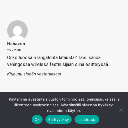
Habazon
25.2.2018
Onko tuossa 6 langatonta latausta? Taisi sanoa
vahingossa wireless fastin sijaan siinä esittelyssä…
Kirjaudu sisään vastataksesi
Käytämme evästeitä sivuston toiminnoissa, ominaisuuksissa ja
liikenteen analysoinnissa. Käyttämällä sivustoa hyväksyt
evästeiden käytön.
Ok
En hyväksy
Lisätietoja