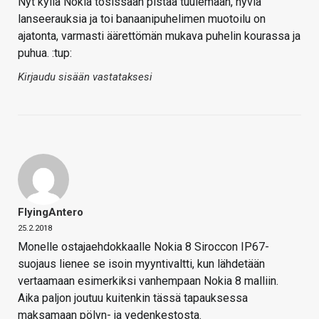
Nyt kyllä Nokia tosissaan pistää tuulemaan, hyviä
lanseerauksia ja toi banaanipuhelimen muotoilu on
ajatonta, varmasti äärettömän mukava puhelin kourassa ja
puhua. :tup:
Kirjaudu sisään vastataksesi
FlyingAntero
25.2.2018
Monelle ostajaehdokkaalle Nokia 8 Siroccon IP67-
suojaus lienee se isoin myyntivaltti, kun lähdetään
vertaamaan esimerkiksi vanhempaan Nokia 8 malliin.
Aika paljon joutuu kuitenkin tässä tapauksessa
maksamaan pölyn- ja vedenkestosta.