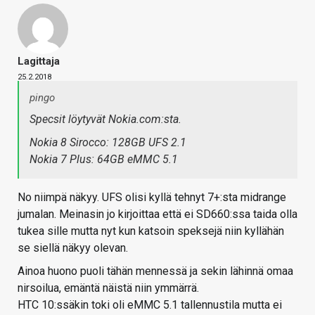
Lagittaja
25.2.2018
pingo
Specsit löytyvät Nokia.com:sta.
Nokia 8 Sirocco: 128GB UFS 2.1
Nokia 7 Plus: 64GB eMMC 5.1
No niimpä näkyy. UFS olisi kyllä tehnyt 7+:sta midrange
jumalan. Meinasin jo kirjoittaa että ei SD660:ssa taida olla
tukea sille mutta nyt kun katsoin speksejä niin kyllähän
se siellä näkyy olevan.
Ainoa huono puoli tähän mennessä ja sekin lähinnä omaa
nirsoilua, emäntä näistä niin ymmärrä.
HTC 10:ssäkin toki oli eMMC 5.1 tallennustila mutta ei