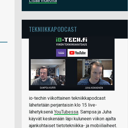
Lisää videoita
TEKNIIKKAPODCAST
io-techin viikottainen tekniikkapodcast
lähetetään perjantaisin klo 15 live-
lähetyksenä
YouTubessa
. Sampsa ja Juha
käyvät keskenään läpi kuluneen viikon ajalta
ajankohtaiset tietotekniikka- ja mobiiliaiheet.