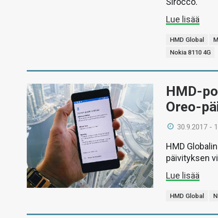
Sirocco.
Lue lisää
HMD Global
M
Nokia 8110 4G
HMD-pomo
Oreo-pä
30.9.2017 - 
HMD Globalin 
päivityksen v
Lue lisää
HMD Global
N