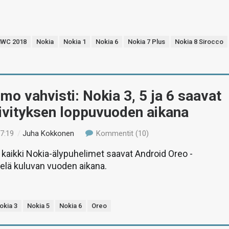
WC 2018
Nokia
Nokia 1
Nokia 6
Nokia 7 Plus
Nokia 8 Sirocco
 vahvisti: Nokia 3, 5 ja 6 saavat
ivityksen loppuvuoden aikana
17:19
/
Juha Kokkonen
Kommentit (10)
kaikki Nokia-älypuhelimet saavat Android Oreo -
ielä kuluvan vuoden aikana.
okia 3
Nokia 5
Nokia 6
Oreo