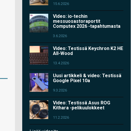
15.6.2026
Video: io-techin
messuosastoraportit
Computex 2026 -tapahtumasta
3.6.2026
Video: Testissä Keychron K2 HE
All-Wood
13.4.2026
Uusi artikkeli & video: Testissä
Google Pixel 10a
9.3.2026
Video: Testissä Asus ROG
Kithara -pelikuulokkeet
11.2.2026