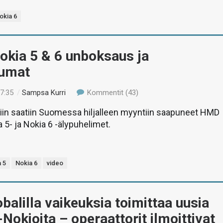
okia 6
okia 5 & 6 unboksaus ja
tumat
17:35
/
Sampsa Kurri
Kommentit (43)
tiin saatiin Suomessa hiljalleen myyntiin saapuneet HMD
a 5- ja Nokia 6 -älypuhelimet.
 5
Nokia 6
video
alilla vaikeuksia toimittaa uusia
Nokioita – operaattorit ilmoittivat