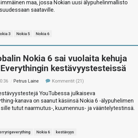
immäinen maa, jossa Nokian uusi älypuhelinmallisto
suudessaan saataville.
okia 3
Nokia 5
Nokia 6
alin Nokia 6 sai vuolaita kehuja
Everythingin kestävyystesteissä
20:36
/
Petrus Laine
Kommentit (21)
estävyystestejä YouTubessa julkaiseva
thing-kanava on saanut käsiinsä Nokia 6 -älypuhelimen
t sille tutut naarmutus-, kuumennus- ja vääntelytestinsä.
erryrigeverything
Nokia 6
kestävyys