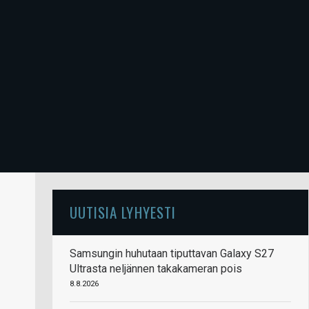
UUTISIA LYHYESTI
Samsungin huhutaan tiputtavan Galaxy S27
Ultrasta neljännen takakameran pois
8.8.2026