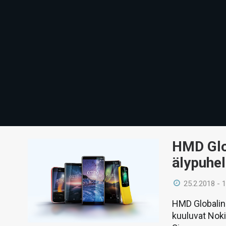
HMD Glob
älypuhel
25.2.2018 - 
HMD Globalin
kuuluvat Noki