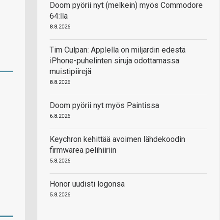
Doom pyörii nyt (melkein) myös Commodore
64:llä
8.8.2026
Tim Culpan: Applella on miljardin edestä
iPhone-puhelinten siruja odottamassa
muistipiirejä
8.8.2026
Doom pyörii nyt myös Paintissa
6.8.2026
Keychron kehittää avoimen lähdekoodin
firmwarea pelihiiriin
5.8.2026
Honor uudisti logonsa
5.8.2026