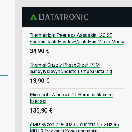
Thermalright Peerless Assassin 120 SE
Suoritin Jäähdytyslevy/jäähdytin 12 cm Musta
34,90 €
Thermal Grizzly PhaseSheet PTM
jäähdytyslevyn yhdiste Lämpöalusta 2 g
13,90 €
Microsoft Windows 11 Home sähköinen
lisenssi
135,90 €
AMD Ryzen 7 9800X3D suoritin 4,7 GHz 96
MB L3 Tray malli Konekasauksiin