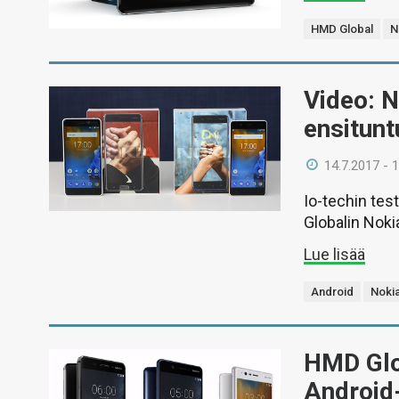
HMD Global
N
Video: N
ensitun
14.7.2017 - 
Io-techin tes
Globalin Noki
Lue lisää
Android
Nokia
HMD Glob
Android-