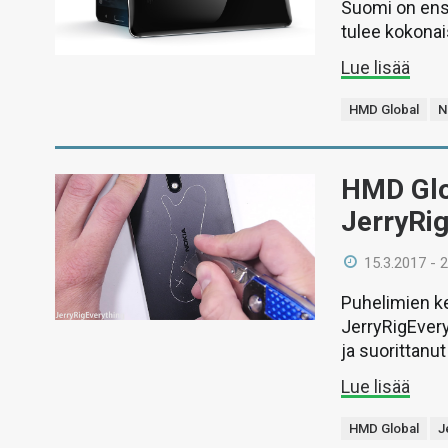
Suomi on ens
tulee kokonai
Lue lisää
HMD Global
N
HMD Glob
JerryRig
15.3.2017 - 
Puhelimien k
JerryRigEvery
ja suorittanu
Lue lisää
HMD Global
J