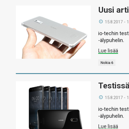
Uusi art
15.8.2017 - 
io-techin tes
-älypuhelin.
Lue lisää
Nokia 6
Testissä
15.8.2017 - 
io-techin tes
-älypuhelin.
Lue lisää