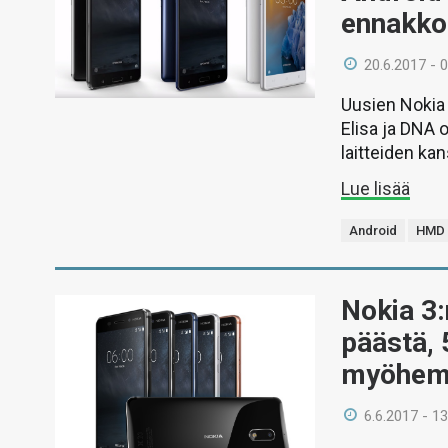
ennakkot
20.6.2017 - 
Uusien Nokia 
Elisa ja DNA o
laitteiden ka
Lue lisää
Android
HMD 
Nokia 3
päästä, 
myöhem
6.6.2017 - 13