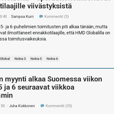
ilaajille viivästyksistä
00:40
/
Sampsa Kurri
Kommentit (3)
5- ja 6-puhelimien toimitusten piti alkaa tänään, mutta
vat ilmoittaneet ennakkotilaajille, että HMD Globalilla on
nssa toimitusvaikeuksia.
Global
Nokia 3
Nokia 5
Nokia 6
:n myynti alkaa Suomessa viikon
5 ja 6 seuraavat viikkoa
min
:50
/
Juha Kokkonen
Kommentit (35)