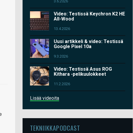
3.6.2026
Video: Testissä Keychron K2 HE
All-Wood
13.4.2026
Uusi artikkeli & video: Testissä
Google Pixel 10a
9.3.2026
Video: Testissä Asus ROG
Kithara -pelikuulokkeet
11.2.2026
Lisää videoita
e
TEKNIIKKAPODCAST