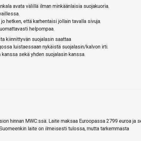
nkala avata välillä ilman minkäänlaisia suojakuoria.
aillessa.
 jo hetken, että karhentaisi jollain tavalla sivuja.
 huomattavasti helpompaa.
sta kiinnittyvän suojalasin saattaa
ossa luistaessaan nykäistä suojalasin/kalvon irti.
on kanssa sekä yhden suojalasin kanssa.
sion hinnan MWC:ssä. Laite maksaa Euroopassa 2799 euroa ja s
. Suomeenkin laite on ilmeisesti tulossa, mutta tarkemmasta