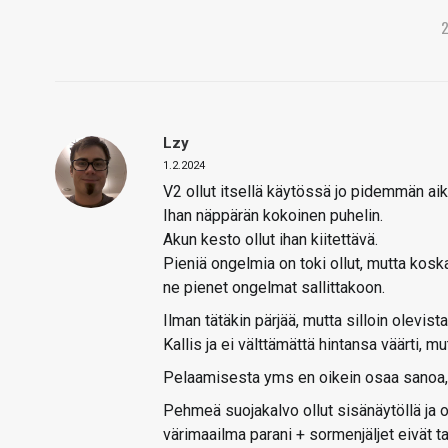
Lzy
1.2.2024
V2 ollut itsellä käytössä jo pidemmän aik
Ihan näppärän kokoinen puhelin.
Akun kesto ollut ihan kiitettävä.
Pieniä ongelmia on toki ollut, mutta koska
ne pienet ongelmat sallittakoon.
Ilman tätäkin pärjää, mutta silloin olevi
Kallis ja ei välttämättä hintansa väärti, 
Pelaamisesta yms en oikein osaa sanoa, k
Pehmeä suojakalvo ollut sisänäytöllä ja
värimaailma parani + sormenjäljet eivät tar