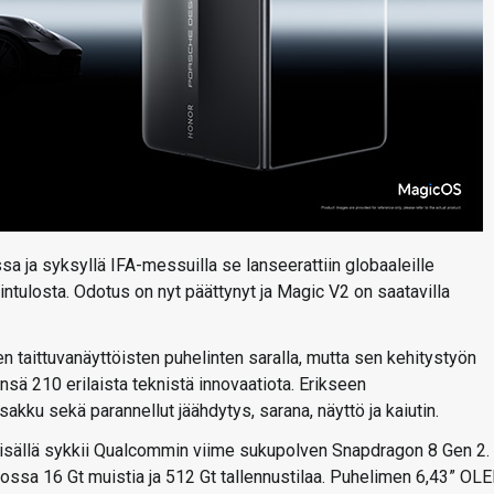
sa ja syksyllä IFA-messuilla se lanseerattiin globaaleille
intulosta. Odotus on nyt päättynyt ja Magic V2 on saatavilla
n taittuvanäyttöisten puhelinten saralla, mutta sen kehitystyön
nsä 210 erilaista teknistä innovaatiota. Erikseen
sakku sekä parannellut jäähdytys, sarana, näyttö ja kaiutin.
isällä sykkii Qualcommin viime sukupolven Snapdragon 8 Gen 2.
ssa 16 Gt muistia ja 512 Gt tallennustilaa. Puhelimen 6,43” OL