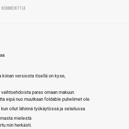
2 KOMMENTTIA
aa.
 kiinan versiosta itsellä on kyse,
sta vaihtoehdoista paras omaan makuun.
mutta eipä nuo muutkaan foldable puhelimet ole.
un ollut lähinnä työkäytössä ja selailussa.
 omasta mielestä
tu niin herkästi.