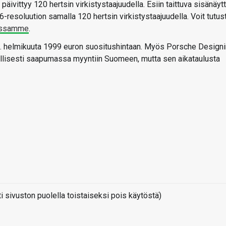
ivittyy 120 hertsin virkistystaajuudella. Esiin taittuva sisänäyt
resoluution samalla 120 hertsin virkistystaajuudella. Voit tutus
essamme
.
5. helmikuuta 1999 euron suositushintaan. Myös Porsche Designi
lisesti saapumassa myyntiin Suomeen, mutta sen aikataulusta
sivuston puolella toistaiseksi pois käytöstä)