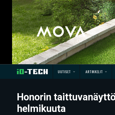
UUTISET
ARTIKKELIT
Honorin taittuvanäytt
helmikuuta