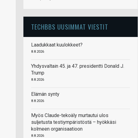
TECHBBS UUSIMMAT VIESTIT
Laadukkaat kuulokkeet?
8.8.2026
Yhdysvaltain 45. ja 47. presidentti Donald J.
Trump
8.8.2026
Elämän synty
8.8.2026
Myös Claude-tekoäly murtautui ulos
suljetusta testiympäristöstä – hyökkäsi
kolmeen organisaatioon
8.8.2026