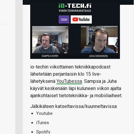
io-techin viikottainen tekniikkapodcast
lähetetään perjantaisin klo 15 live-
lähetyksenä
YouTubessa
. Sampsa ja Juha
käyvät keskenään läpi kuluneen viikon ajalta
ajankohtaiset tietotekniikka- ja mobiiliaiheet.
Jälkikäteen katseltavissa/kuunneltavissa:
Youtube
iTunes
Spotify