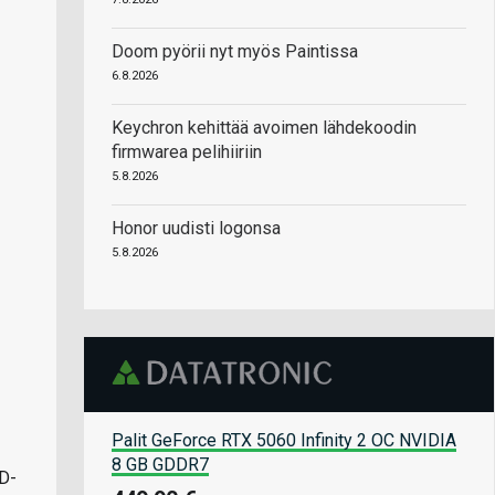
Doom pyörii nyt myös Paintissa
6.8.2026
Keychron kehittää avoimen lähdekoodin
firmwarea pelihiiriin
5.8.2026
Honor uudisti logonsa
5.8.2026
Palit GeForce RTX 5060 Infinity 2 OC NVIDIA
8 GB GDDR7
ED-