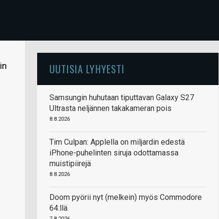
in
UUTISIA LYHYESTI
Samsungin huhutaan tiputtavan Galaxy S27
Ultrasta neljännen takakameran pois
8.8.2026
Tim Culpan: Applella on miljardin edestä
iPhone-puhelinten siruja odottamassa
muistipiirejä
8.8.2026
Doom pyörii nyt (melkein) myös Commodore
64:llä
7.8.2026