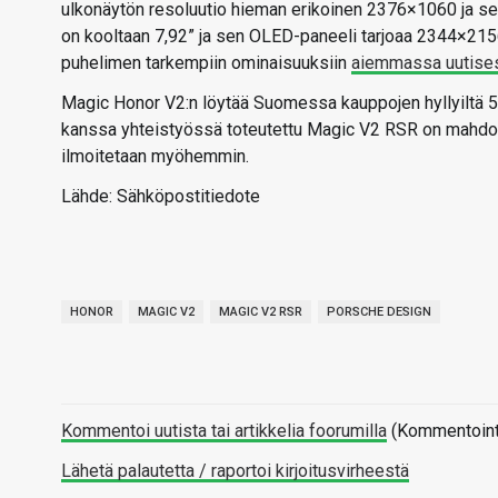
ulkonäytön resoluutio hieman erikoinen 2376×1060 ja se pä
on kooltaan 7,92” ja sen OLED-paneeli tarjoaa 2344×2156-
puhelimen tarkempiin ominaisuuksiin
aiemmassa uutis
Magic Honor V2:n löytää Suomessa kauppojen hyllyiltä 
kanssa yhteistyössä toteutettu Magic V2 RSR on mahdol
ilmoitetaan myöhemmin.
Lähde: Sähköpostitiedote
HONOR
MAGIC V2
MAGIC V2 RSR
PORSCHE DESIGN
Kommentoi uutista tai artikkelia foorumilla
(Kommentointi 
Lähetä palautetta / raportoi kirjoitusvirheestä