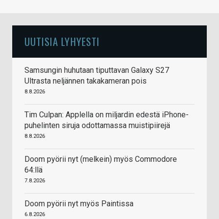
UUTISIA LYHYESTI
Samsungin huhutaan tiputtavan Galaxy S27
Ultrasta neljännen takakameran pois
8.8.2026
Tim Culpan: Applella on miljardin edestä iPhone-
puhelinten siruja odottamassa muistipiirejä
8.8.2026
Doom pyörii nyt (melkein) myös Commodore
64:llä
7.8.2026
Doom pyörii nyt myös Paintissa
6.8.2026