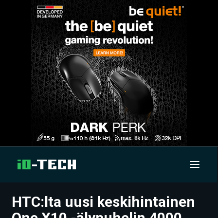
HTC:lta uusi keskihintainen
UUTISET
One X10 -älypuhelin 4000