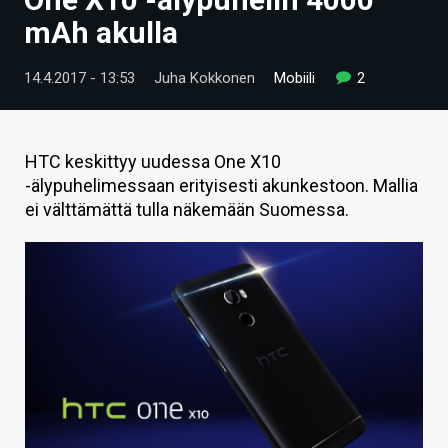
ARTIKKELIT
mAh akulla
VIDEOT
14.4.2017 - 13:53
Juha Kokkonen
Mobiili
2
TECHBBS
TIETOA
HTC keskittyy uudessa One X10
-älypuhelimessaan erityisesti akunkestoon. Mallia
HINTA.FI
ei välttämättä tulla näkemään Suomessa.
KAUPPA
VAIHDA TEEMA
HAKU