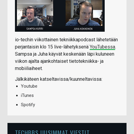
io-techin viikottainen tekniikkapodcast lähetetään
perjantaisin klo 15 live-lähetyksenä
YouTubessa
.
Sampsa ja Juha käyvät keskenään läpi kuluneen
viikon ajalta ajankohtaiset tietotekniikka- ja
mobiiliaiheet.
Jälkikäteen katseltavissa/kuunneltavissa:
Youtube
iTunes
Spotify
TECHBBS UUSIMMAT VIESTIT