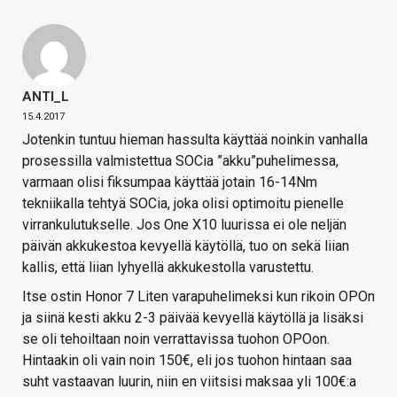
ANTI_L
15.4.2017
Jotenkin tuntuu hieman hassulta käyttää noinkin vanhalla
prosessilla valmistettua SOCia ”akku”puhelimessa,
varmaan olisi fiksumpaa käyttää jotain 16-14Nm
tekniikalla tehtyä SOCia, joka olisi optimoitu pienelle
virrankulutukselle. Jos One X10 luurissa ei ole neljän
päivän akkukestoa kevyellä käytöllä, tuo on sekä liian
kallis, että liian lyhyellä akkukestolla varustettu.
Itse ostin Honor 7 Liten varapuhelimeksi kun rikoin OPOn
ja siinä kesti akku 2-3 päivää kevyellä käytöllä ja lisäksi
se oli tehoiltaan noin verrattavissa tuohon OPOon.
Hintaakin oli vain noin 150€, eli jos tuohon hintaan saa
suht vastaavan luurin, niin en viitsisi maksaa yli 100€:a