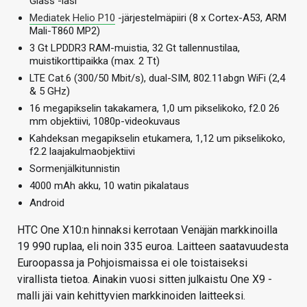
Glass -lasi
Mediatek Helio P10
-järjestelmäpiiri (8 x Cortex-A53, ARM
Mali-T860 MP2)
3 Gt LPDDR3 RAM-muistia, 32 Gt tallennustilaa,
muistikorttipaikka (max. 2 Tt)
LTE Cat.6 (300/50 Mbit/s), dual-SIM, 802.11abgn WiFi (2,4
& 5 GHz)
16 megapikselin takakamera, 1,0 um pikselikoko, f2.0 26
mm objektiivi, 1080p-videokuvaus
Kahdeksan megapikselin etukamera, 1,12 um pikselikoko,
f2.2 laajakulmaobjektiivi
Sormenjälkitunnistin
4000 mAh akku, 10 watin pikalataus
Android
HTC One X10:n hinnaksi kerrotaan Venäjän markkinoilla
19 990 ruplaa, eli noin 335 euroa. Laitteen saatavuudesta
Euroopassa ja Pohjoismaissa ei ole toistaiseksi
virallista tietoa. Ainakin vuosi sitten julkaistu One X9 -
malli jäi vain kehittyvien markkinoiden laitteeksi.