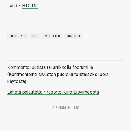
Lähde:
HTC RU
HELIO P10
HTC
MEDIATEK
ONE X10
Kommentoi uutista tai artikkelia foorumilla
(Kommentointi sivuston puolella toistaiseksi pois
käytöstä)
Lähetä palautetta / raportoi kirjoitusvirheestä
2 KOMMENTTIA