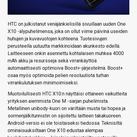
HTC on julkistanut venäjänkielisillä sivuillaan uuden One
X10 -älypuhelimensa, joka on ollut viime päivinä useiden
huhujen ja kuvavuotojen kohteena. Tuotesivujen
perusteella uutuutta markkinoidaan akunkesto edellä.
Laitteeseen onkin asennettu kohtalaisen muhkea 4000
mAh akku ja resursseja sekä virrankäyttöä
automaattisesti optimoiva Boost+-järjestelmä. Boost+
osaa myös optimoida pelien resoluutiota turhan
virrankulutuksen minimoimiseksi.
Muotoilullisesti HTC X10:n näyttäisi ottaneen vaikutteita
yrityksen aiemmista One M -sarjan puhelimista.
Metallinen unibody-kuori on väriltään musta tai hopea ja
sormenjälkitunnistin on sijoitettu laitteen takakuoreen.
Android-versio ei ole toistaiseksi tiedossa. Teknisiltä
ominaisuuksiltaan One X10 edustaa alempaa