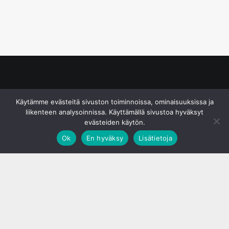
© S&J Media Oy
Käytämme evästeitä sivuston toiminnoissa, ominaisuuksissa ja
liikenteen analysoinnissa. Käyttämällä sivustoa hyväksyt
evästeiden käytön.
Ok
En hyväksy
Lisätietoja
;