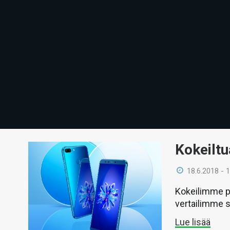
Kokeiltu
18.6.2018 - 
Kokeilimme pi
vertailimme s
Lue lisää