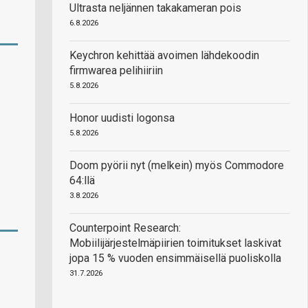
Ultrasta neljännen takakameran pois
6.8.2026
Keychron kehittää avoimen lähdekoodin
firmwarea pelihiiriin
5.8.2026
Honor uudisti logonsa
5.8.2026
Doom pyörii nyt (melkein) myös Commodore
64:llä
3.8.2026
Counterpoint Research:
Mobiilijärjestelmäpiirien toimitukset laskivat
jopa 15 % vuoden ensimmäisellä puoliskolla
31.7.2026