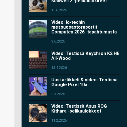
Maxwell 2 -pelikuulokkeet
15.6.2026
Video: io-techin
messuosastoraportit
Computex 2026 -tapahtumasta
3.6.2026
Video: Testissä Keychron K2 HE
All-Wood
13.4.2026
Uusi artikkeli & video: Testissä
Google Pixel 10a
9.3.2026
Video: Testissä Asus ROG
Kithara -pelikuulokkeet
11.2.2026