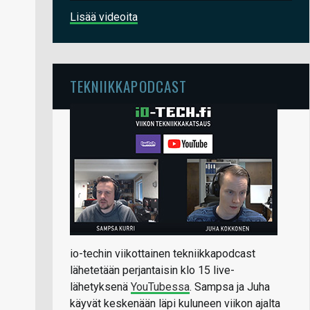
Lisää videoita
TEKNIIKKAPODCAST
io-techin viikottainen tekniikkapodcast
lähetetään perjantaisin klo 15 live-
lähetyksenä
YouTubessa
. Sampsa ja Juha
käyvät keskenään läpi kuluneen viikon ajalta