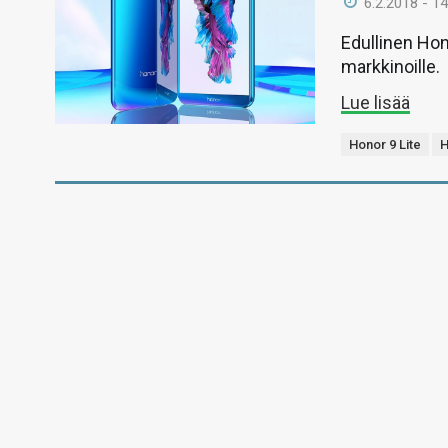
6.2.2018 - 14
Edullinen Hon
markkinoille.
Lue lisää
Honor 9 Lite
H