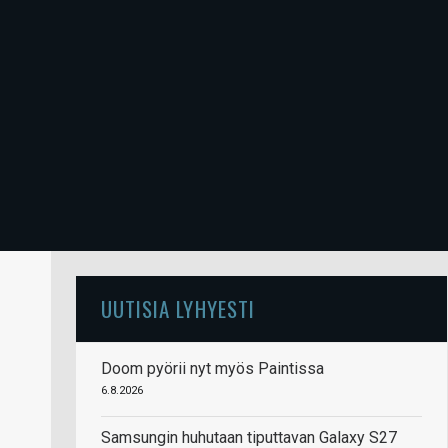
UUTISIA LYHYESTI
Doom pyörii nyt myös Paintissa
6.8.2026
Samsungin huhutaan tiputtavan Galaxy S27