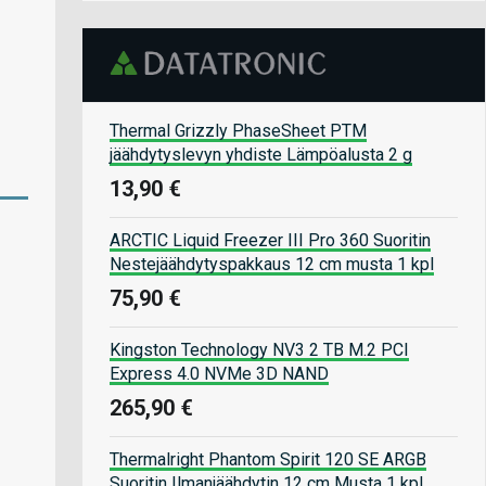
Thermal Grizzly PhaseSheet PTM
jäähdytyslevyn yhdiste Lämpöalusta 2 g
13,90 €
ARCTIC Liquid Freezer III Pro 360 Suoritin
Nestejäähdytyspakkaus 12 cm musta 1 kpl
75,90 €
Kingston Technology NV3 2 TB M.2 PCI
Express 4.0 NVMe 3D NAND
265,90 €
Thermalright Phantom Spirit 120 SE ARGB
Suoritin Ilmanjäähdytin 12 cm Musta 1 kpl