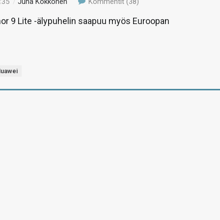
:35
/
Juha Kokkonen
Kommentit (38)
or 9 Lite -älypuhelin saapuu myös Euroopan
uawei