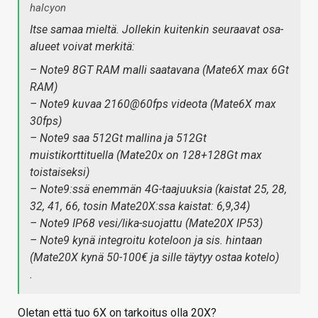
halcyon
Itse samaa mieltä. Jollekin kuitenkin seuraavat osa-
alueet voivat merkitä:
– Note9 8GT RAM malli saatavana (Mate6X max 6Gt
RAM)
– Note9 kuvaa 2160@60fps videota (Mate6X max
30fps)
– Note9 saa 512Gt mallina ja 512Gt
muistikorttituella (Mate20x on 128+128Gt max
toistaiseksi)
– Note9:ssä enemmän 4G-taajuuksia (kaistat 25, 28,
32, 41, 66, tosin Mate20X:ssa kaistat: 6,9,34)
– Note9 IP68 vesi/lika-suojattu (Mate20X IP53)
– Note9 kynä integroitu koteloon ja sis. hintaan
(Mate20X kynä 50-100€ ja sille täytyy ostaa kotelo)
.
Oletan että tuo 6X on tarkoitus olla 20X?