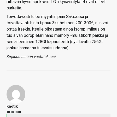
riittävän hyvin speksein. LG:n kynäviritykset ovat olleet
surkeita.
Toivottavasti tulee myyntiin pian Saksassa ja
toivottavasti hinta tippuu 3kk heti sen 200-300€, niin voi
ostaa itsekin. Itselle oikastaan ainoa isompi miinus on
tuo aivan poropietari nano memory -muistikorttipaikka ja
sen aneeminen 128Gt kapasiteetti (nyt, luvattu 256Gt
joskus hamassa tulevaisuudessa).
Kirjaudu sisään vastataksesi
Kaotik
18.10.2018