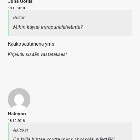
Juha Uotila
18.10.2018
Rozor
Mihin käytät infrapunalähetintä?
Kaukosäätimenä yms
Kirjaudu sisään vastataksesi
Halcyon
18.10.2018
Akleksi
On kyllä hintaa, mutta myös specsejä. Näyttäisi