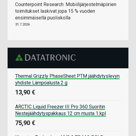
Counterpoint Research: Mobiilijärjestelmäpiirien
toimitukset laskivat jopa 15 % vuoden
ensimmäisellä puoliskolla
31.7.2026
Thermal Grizzly PhaseSheet PTM jäähdytyslevyn
yhdiste Lämpöalusta 2 g
13,90 €
ARCTIC Liquid Freezer III Pro 360 Suoritin
Nestejäähdytyspakkaus 12 cm musta 1 kpl
75,90 €