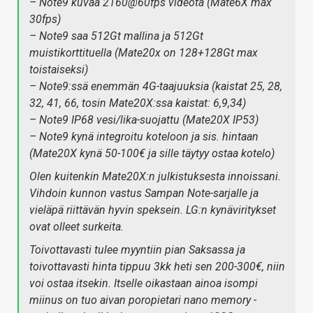
– Note9 kuvaa 2160@60fps videota (Mate6X max
30fps)
– Note9 saa 512Gt mallina ja 512Gt
muistikorttituella (Mate20x on 128+128Gt max
toistaiseksi)
– Note9:ssä enemmän 4G-taajuuksia (kaistat 25, 28,
32, 41, 66, tosin Mate20X:ssa kaistat: 6,9,34)
– Note9 IP68 vesi/lika-suojattu (Mate20X IP53)
– Note9 kynä integroitu koteloon ja sis. hintaan
(Mate20X kynä 50-100€ ja sille täytyy ostaa kotelo)
Olen kuitenkin Mate20X:n julkistuksesta innoissani.
Vihdoin kunnon vastus Sampan Note-sarjalle ja
vieläpä riittävän hyvin speksein. LG:n kynäviritykset
ovat olleet surkeita.
Toivottavasti tulee myyntiin pian Saksassa ja
toivottavasti hinta tippuu 3kk heti sen 200-300€, niin
voi ostaa itsekin. Itselle oikastaan ainoa isompi
miinus on tuo aivan poropietari nano memory -