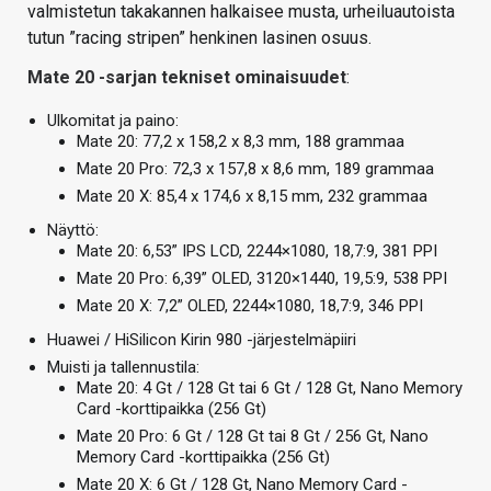
valmistetun takakannen halkaisee musta, urheiluautoista
tutun ”racing stripen” henkinen lasinen osuus.
Mate 20 -sarjan tekniset ominaisuudet
:
Ulkomitat ja paino:
Mate 20: 77,2 x 158,2 x 8,3 mm, 188 grammaa
Mate 20 Pro: 72,3 x 157,8 x 8,6 mm, 189 grammaa
Mate 20 X: 85,4 x 174,6 x 8,15 mm, 232 grammaa
Näyttö:
Mate 20: 6,53” IPS LCD, 2244×1080, 18,7:9, 381 PPI
Mate 20 Pro: 6,39” OLED, 3120×1440, 19,5:9, 538 PPI
Mate 20 X: 7,2” OLED, 2244×1080, 18,7:9, 346 PPI
Huawei / HiSilicon Kirin 980 -järjestelmäpiiri
Muisti ja tallennustila:
Mate 20: 4 Gt / 128 Gt tai 6 Gt / 128 Gt, Nano Memory
Card -korttipaikka (256 Gt)
Mate 20 Pro: 6 Gt / 128 Gt tai 8 Gt / 256 Gt, Nano
Memory Card -korttipaikka (256 Gt)
Mate 20 X: 6 Gt / 128 Gt, Nano Memory Card -