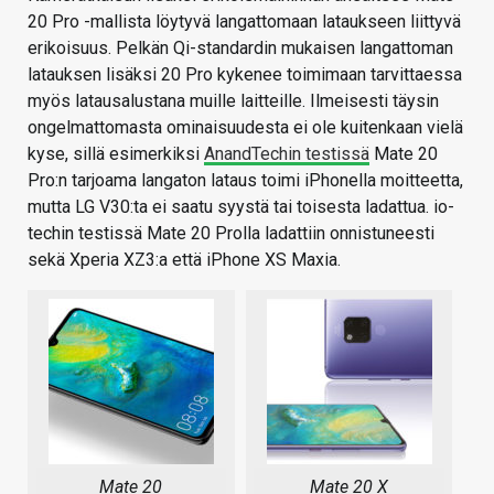
20 Pro -mallista löytyvä langattomaan lataukseen liittyvä
erikoisuus. Pelkän Qi-standardin mukaisen langattoman
latauksen lisäksi 20 Pro kykenee toimimaan tarvittaessa
myös latausalustana muille laitteille. Ilmeisesti täysin
ongelmattomasta ominaisuudesta ei ole kuitenkaan vielä
kyse, sillä esimerkiksi
AnandTechin testissä
Mate 20
Pro:n tarjoama langaton lataus toimi iPhonella moitteetta,
mutta LG V30:ta ei saatu syystä tai toisesta ladattua. io-
techin testissä Mate 20 Prolla ladattiin onnistuneesti
sekä Xperia XZ3:a että iPhone XS Maxia.
Mate 20
Mate 20 X