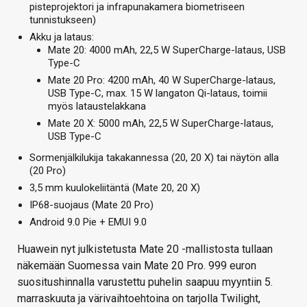
pisteprojektori ja infrapunakamera biometriseen
tunnistukseen)
Akku ja lataus:
Mate 20: 4000 mAh, 22,5 W SuperCharge-lataus, USB
Type-C
Mate 20 Pro: 4200 mAh, 40 W SuperCharge-lataus,
USB Type-C, max. 15 W langaton Qi-lataus, toimii
myös lataustelakkana
Mate 20 X: 5000 mAh, 22,5 W SuperCharge-lataus,
USB Type-C
Sormenjälkilukija takakannessa (20, 20 X) tai näytön alla
(20 Pro)
3,5 mm kuulokeliitäntä (Mate 20, 20 X)
IP68-suojaus (Mate 20 Pro)
Android 9.0 Pie + EMUI 9.0
Huawein nyt julkistetusta Mate 20 -mallistosta tullaan
näkemään Suomessa vain Mate 20 Pro. 999 euron
suositushinnalla varustettu puhelin saapuu myyntiin 5.
marraskuuta ja värivaihtoehtoina on tarjolla Twilight,