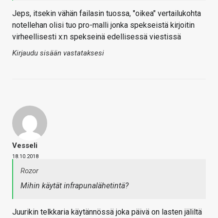
Jeps, itsekin vähän failasin tuossa, "oikea" vertailukohta
notellehan olisi tuo pro-malli jonka spekseistä kirjoitin
virheellisesti x:n spekseinä edellisessä viestissä
Kirjaudu sisään vastataksesi
Vesseli
18.10.2018
Rozor
Mihin käytät infrapunalähetintä?
Juurikin telkkaria käytännössä joka päivä on lasten jäliltä