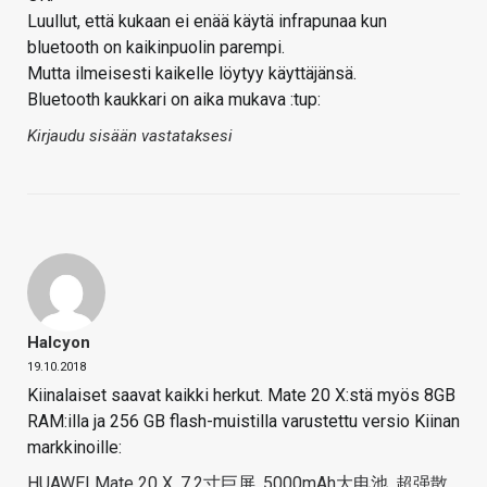
Luullut, että kukaan ei enää käytä infrapunaa kun
bluetooth on kaikinpuolin parempi.
Mutta ilmeisesti kaikelle löytyy käyttäjänsä.
Bluetooth kaukkari on aika mukava :tup:
Kirjaudu sisään vastataksesi
Halcyon
19.10.2018
Kiinalaiset saavat kaikki herkut. Mate 20 X:stä myös 8GB
RAM:illa ja 256 GB flash-muistilla varustettu versio Kiinan
markkinoille:
HUAWEI Mate 20 X, 7.2寸巨屏, 5000mAh大电池, 超强散