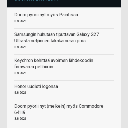
Doom pyörii nyt myös Paintissa
6.8.2026
Samsungin huhutaan tiputtavan Galaxy S27
Ultrasta neljännen takakameran pois
6.8.2026
Keychron kehittää avoimen lähdekoodin
firmwarea pelihiiriin
5.8.2026
Honor uudisti logonsa
5.8.2026
Doom pyörii nyt (melkein) myös Commodore
64:llä
3.8.2026