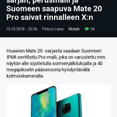
ARTIKKELIT
Suomeen saapuva Mate 20
Pro saivat rinnalleen X:n
VIDEOT
TECHBBS
16.10.2018 - 20:56
Petrus Laine
Mobiili
16
TIETOA
HINTA.FI
Huawein Mate 20 -sarjasta saadaan Suomeen
IP68-sertifioitu Pro-malli, joka on varustettu mm.
KAUPPA
näytön alle sijoitetulla sormenjälkilukijalla ja 40
megapikselin pääsensoria hyödyntävällä
VAIHDA TEEMA
kolmoiskameralla.
HAKU