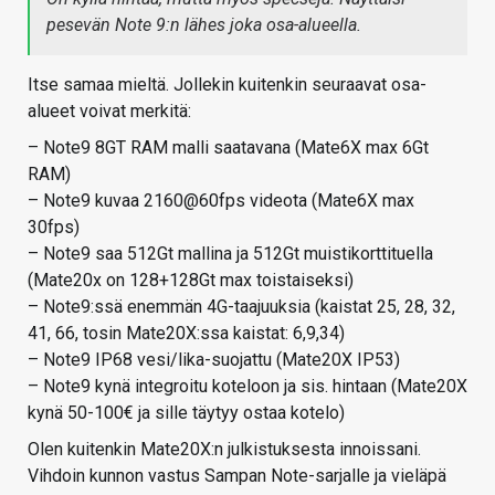
pesevän Note 9:n lähes joka osa-alueella.
Itse samaa mieltä. Jollekin kuitenkin seuraavat osa-
alueet voivat merkitä:
– Note9 8GT RAM malli saatavana (Mate6X max 6Gt
RAM)
– Note9 kuvaa 2160@60fps videota (Mate6X max
30fps)
– Note9 saa 512Gt mallina ja 512Gt muistikorttituella
(Mate20x on 128+128Gt max toistaiseksi)
– Note9:ssä enemmän 4G-taajuuksia (kaistat 25, 28, 32,
41, 66, tosin Mate20X:ssa kaistat: 6,9,34)
– Note9 IP68 vesi/lika-suojattu (Mate20X IP53)
– Note9 kynä integroitu koteloon ja sis. hintaan (Mate20X
kynä 50-100€ ja sille täytyy ostaa kotelo)
Olen kuitenkin Mate20X:n julkistuksesta innoissani.
Vihdoin kunnon vastus Sampan Note-sarjalle ja vieläpä