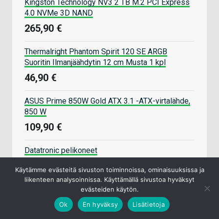
Kingston Technology NV3 2 TB M.2 PCI Express
4.0 NVMe 3D NAND
265,90 €
Thermalright Phantom Spirit 120 SE ARGB
Suoritin Ilmanjäähdytin 12 cm Musta 1 kpl
46,90 €
ASUS Prime 850W Gold ATX 3.1 -ATX-virtalähde,
850 W
109,90 €
Datatronic pelikoneet
Käytämme evästeitä sivuston toiminnoissa, ominaisuuksissa ja
Komponenteille myös kasauspalvelu
liikenteen analysoinnissa. Käyttämällä sivustoa hyväksyt
evästeiden käytön.
Ok
En hyväksy
Lisätietoja