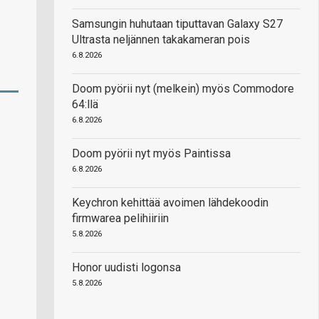
Samsungin huhutaan tiputtavan Galaxy S27
Ultrasta neljännen takakameran pois
6.8.2026
Doom pyörii nyt (melkein) myös Commodore
64:llä
6.8.2026
Doom pyörii nyt myös Paintissa
6.8.2026
Keychron kehittää avoimen lähdekoodin
firmwarea pelihiiriin
5.8.2026
Honor uudisti logonsa
5.8.2026