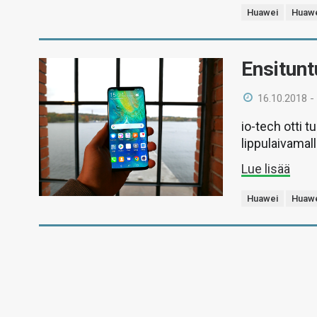
Huawei
Huawe
Ensitun
16.10.2018 -
io-tech otti 
lippulaivamall
Lue lisää
Huawei
Huawe