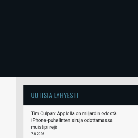
UUTISIA LYHYESTI
Tim Culpan: Applella on miljardin edestä
iPhone-puhelinten siruja odottamassa
muistipiirejä
7.8.2026