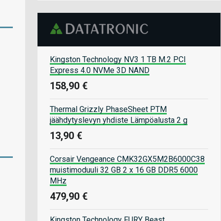
Kingston Technology NV3 1 TB M.2 PCI
Express 4.0 NVMe 3D NAND
158,90 €
Thermal Grizzly PhaseSheet PTM
jäähdytyslevyn yhdiste Lämpöalusta 2 g
13,90 €
Corsair Vengeance CMK32GX5M2B6000C38
muistimoduuli 32 GB 2 x 16 GB DDR5 6000
MHz
479,90 €
Kingston Technology FURY Beast