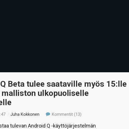
Q Beta tulee saataville myös 15:lle
malliston ulkopuoliselle
elle
:47
/
Juha Kokkonen
Kommentit (13)
staa tulevan Android Q -käyttöjärjestelmän