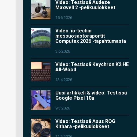
Video: Testissä Audeze
Maxwell 2 -pelikuulokkeet
15.6.2026
Video: io-techin
messuosastoraportit
Computex 2026 -tapahtumasta
3.6.2026
Video: Testissä Keychron K2 HE
All-Wood
13.4.2026
Uusi artikkeli & video: Testissä
Google Pixel 10a
9.3.2026
Video: Testissä Asus ROG
Kithara -pelikuulokkeet
11.2.2026