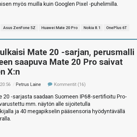
sen myös muilla kuin Googlen Pixel -puhelimilla.
Asus ZenFone 5Z
Huawei Mate 20 Pro
Nokia 8.1
OnePlus 6T
ulkaisi Mate 20 -sarjan, perusmalli
een saapuva Mate 20 Pro saivat
en X:n
 20:56
/
Petrus Laine
Kommentit (16)
 20 -sarjasta saadaan Suomeen IP68-sertifioitu Pro-
 varustettu mm. näytön alle sijoitetulla
kijalla ja 40 megapikselin pääsensoria hyödyntävällä
alla.