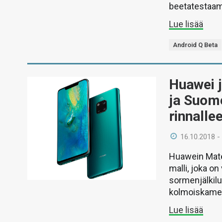
beetatestaami
Lue lisää
Android Q Beta
Huawei j
ja Suom
rinnalle
16.10.2018 -
Huawein Mate
malli, joka on
sormenjälkilu
kolmoiskamer
Lue lisää