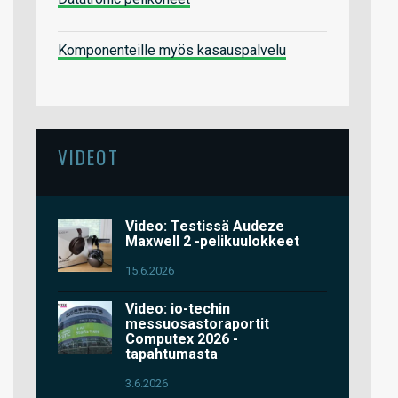
Komponenteille myös kasauspalvelu
VIDEOT
Video: Testissä Audeze
Maxwell 2 -pelikuulokkeet
15.6.2026
Video: io-techin
messuosastoraportit
Computex 2026 -
tapahtumasta
3.6.2026