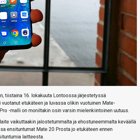
, tiistaina 16. lokakuuta Lontoossa järjestetyssä
lti vuotanut etukäteen ja luvassa olikin vuotuinen Mate-
 Pro -malli on moniltakin osin varsin mielenkiintoinen uutuus.
a laite vaikuttaakin jalostetummalta ja ehostuneemmalta keväällä
assa ensituntumat Mate 20 Prosta jo etukäteen ennen
ituntumia laitteesta.