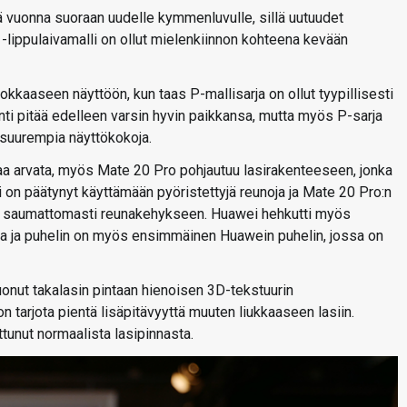
 vuonna suoraan uudelle kymmenluvulle, sillä uutuudet
 -lippulaivamalli on ollut mielenkiinnon kohteena kevään
kaaseen näyttöön, kun taas P-mallisarja on ollut tyypillisesti
nti pitää edelleen varsin hyvin paikkansa, mutta myös P-sarja
suurempia näyttökokoja.
taa arvata, myös Mate 20 Pro pohjautuu lasirakenteeseen, jonka
i on päätynyt käyttämään pyöristettyjä reunoja ja Mate 20 Pro:n
tyvät saumattomasti reunakehykseen. Huawei hehkutti myös
lta ja puhelin on myös ensimmäinen Huawein puhelin, jossa on
uonut takalasin pintaan hienoisen 3D-tekstuurin
on tarjota pientä lisäpitävyyttä muuten liukkaaseen lasiin.
ttunut normaalista lasipinnasta.