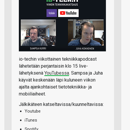
io-techin viikottainen tekniikkapodcast
lähetetään perjantaisin klo 15 live-
lähetyksenä
YouTubessa
. Sampsa ja Juha
käyvät keskenään läpi kuluneen viikon
ajalta ajankohtaiset tietotekniikka- ja
mobiiliaiheet.
Jälkikäteen katseltavissa/kuunneltavissa:
Youtube
iTunes
Spotify