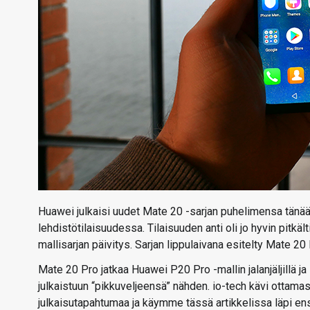
Huawei julkaisi uudet Mate 20 -sarjan puhelimensa tänään
lehdistötilaisuudessa. Tilaisuuden anti oli jo hyvin pitkä
mallisarjan päivitys. Sarjan lippulaivana esitelty Mate 20
Mate 20 Pro jatkaa Huawei P20 Pro -mallin jalanjäljillä j
julkaistuun “pikkuveljeensä” nähden. io-tech kävi ottam
julkaisutapahtumaa ja käymme tässä artikkelissa läpi ens