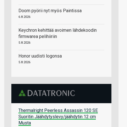
Doom pyörii nyt myös Paintissa
6.8.2026
Keychron kehittää avoimen lähdekoodin
firmwarea pelihiiriin
5.8.2026
Honor uudisti logonsa
5.8.2026
Thermalright Peerless Assassin 120 SE
Suoritin Jäähdytyslevy/jäähdytin 12 cm
Musta