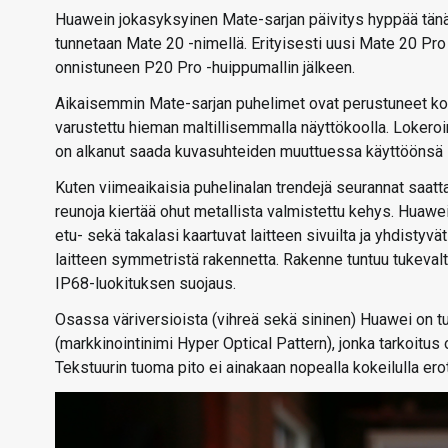
Huawein jokasyksyinen Mate-sarjan päivitys hyppää tänä
tunnetaan Mate 20 -nimellä. Erityisesti uusi Mate 20 Pro
onnistuneen P20 Pro -huippumallin jälkeen.
Aikaisemmin Mate-sarjan puhelimet ovat perustuneet kook
varustettu hieman maltillisemmalla näyttökoolla. Lokeroi
on alkanut saada kuvasuhteiden muuttuessa käyttöönsä 
Kuten viimeaikaisia puhelinalan trendejä seurannat saat
reunoja kiertää ohut metallista valmistettu kehys. Huawe
etu- sekä takalasi kaartuvat laitteen sivuilta ja yhdis
laitteen symmetristä rakennetta. Rakenne tuntuu tukeva
IP68-luokituksen suojaus.
Osassa väriversioista (vihreä sekä sininen) Huawei on t
(markkinointinimi Hyper Optical Pattern), jonka tarkoitus 
Tekstuurin tuoma pito ei ainakaan nopealla kokeilulla ero