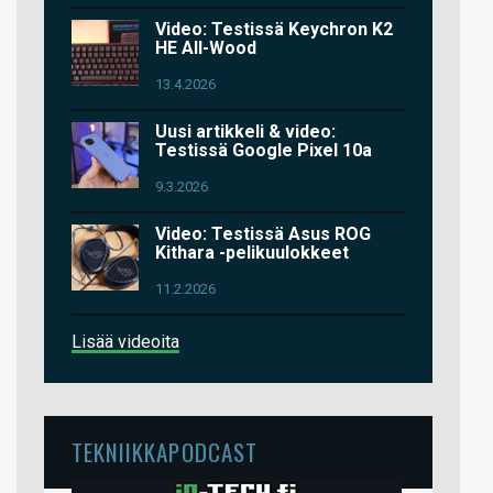
Video: Testissä Keychron K2
HE All-Wood
13.4.2026
Uusi artikkeli & video:
Testissä Google Pixel 10a
9.3.2026
Video: Testissä Asus ROG
Kithara -pelikuulokkeet
11.2.2026
Lisää videoita
TEKNIIKKAPODCAST