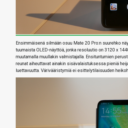
Ensimmäisenä silmään osuu Mate 20 Pro:n suurehko näyt
tuumaista OLED-näyttöä, jonka resoluutio on 3120 x 1440 
muutamalla muullakin valmistajalla. Ensituntumien perust
reunat aiheuttavat ainakin sisävalaistuksessa pieniä heija
luettavuutta. Värivääristymiä ei esittelytilaisuuden heik