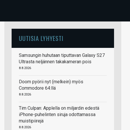
UUTISIA LYHYESTI
Samsungin huhutaan tiputtavan Galaxy S27
Ultrasta neljännen takakameran pois
8.8.2026
Doom pyörii nyt (melkein) myös
Commodore 64:llä
8.8.2026
Tim Culpan: Applella on miljardin edestä
iPhone-puhelinten siruja odottamassa
muistipiirejä
8.8.2026