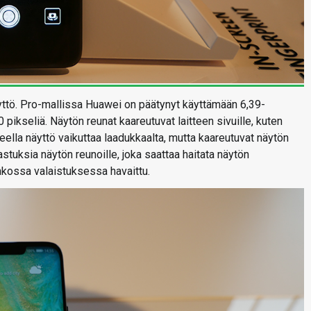
tö. Pro-mallissa Huawei on päätynyt käyttämään 6,39-
pikseliä. Näytön reunat kaareutuvat laitteen sivuille, kuten
eella näyttö vaikuttaa laadukkaalta, mutta kaareutuvat näytön
stuksia näytön reunoille, joka saattaa haitata näytön
ohkossa valaistuksessa havaittu.