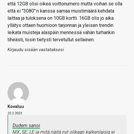
että 12GB olisi oikea voittonumero mutta voihan se olla
että ei "3080":n kanssa samaa muistimäärä kehdata
laittaa ja tuloksena on 10GB kortti. 16GB olis jo aika
yllätys ottaen huomioon tarjonnan ja yleisen trendin
leikata muisteja alaspäin mennessä vähän turhankin
tiheästi, tosin tietysti tervetullut sellainen.
Kirjaudu sisään vastataksesi
Kovaluu
22.2.2023
Dudem sanoi
MX, SE, LE ja mitä näitä nyt olikaan kaikenlaisia ei