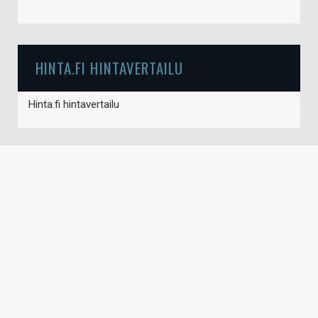
HINTA.FI HINTAVERTAILU
Hinta.fi hintavertailu