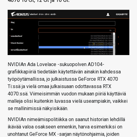
KAUPPA
VAIHDA TEEMA
HAKU
NVIDIAn Ada Lovelace -sukuopolven AD104-
grafiikkapiiriä tiedetään käytettävän ainakin kahdessa
työpöytämallissa, jo julkaistussa GeForce RTX 4070
Ti:ssä ja vielä omaa julkaisuaan odottavassa RTX
4070:ssä. Viimeisimmän vuodon mukaan piiriä käyttäviä
malleja olisi kuitenkin luvassa vielä useampiakin, vaikkei
se mallinimissä näkyisikään.
NVIDIAn nimeämispolitiikka on saanut historian lehdillä
ikävää valoa osakseen ennenkin, harva esimerkiksi on
unohtanut GeForce MX -sarjan näytönohjaimia, joiden