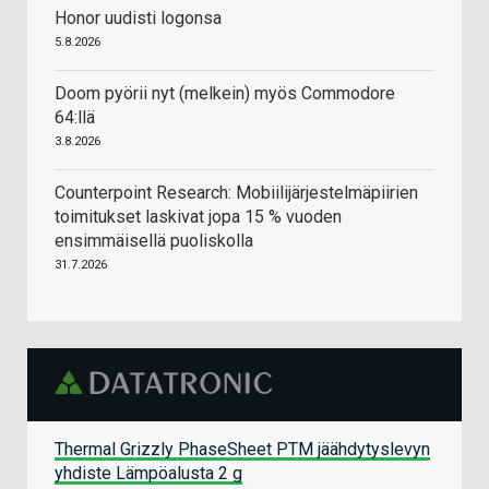
Honor uudisti logonsa
5.8.2026
Doom pyörii nyt (melkein) myös Commodore
64:llä
3.8.2026
Counterpoint Research: Mobiilijärjestelmäpiirien
toimitukset laskivat jopa 15 % vuoden
ensimmäisellä puoliskolla
31.7.2026
Thermal Grizzly PhaseSheet PTM jäähdytyslevyn
yhdiste Lämpöalusta 2 g