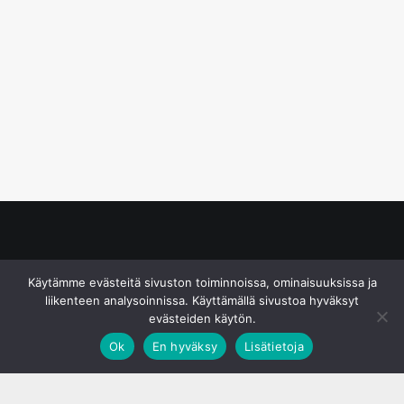
© S&J Media Oy
Käytämme evästeitä sivuston toiminnoissa, ominaisuuksissa ja
liikenteen analysoinnissa. Käyttämällä sivustoa hyväksyt
evästeiden käytön.
Ok
En hyväksy
Lisätietoja
;