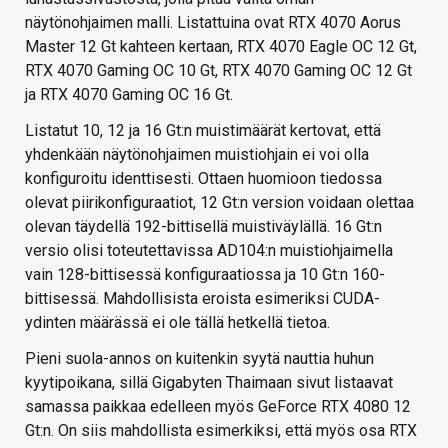
näytönohjaimen malli. Listattuina ovat RTX 4070 Aorus
Master 12 Gt kahteen kertaan, RTX 4070 Eagle OC 12 Gt,
RTX 4070 Gaming OC 10 Gt, RTX 4070 Gaming OC 12 Gt
ja RTX 4070 Gaming OC 16 Gt.
Listatut 10, 12 ja 16 Gt:n muistimäärät kertovat, että
yhdenkään näytönohjaimen muistiohjain ei voi olla
konfiguroitu identtisesti. Ottaen huomioon tiedossa
olevat piirikonfiguraatiot, 12 Gt:n version voidaan olettaa
olevan täydellä 192-bittisellä muistiväylällä. 16 Gt:n
versio olisi toteutettavissa AD104:n muistiohjaimella
vain 128-bittisessä konfiguraatiossa ja 10 Gt:n 160-
bittisessä. Mahdollisista eroista esimeriksi CUDA-
ydinten määrässä ei ole tällä hetkellä tietoa.
Pieni suola-annos on kuitenkin syytä nauttia huhun
kyytipoikana, sillä Gigabyten Thaimaan sivut listaavat
samassa paikkaa edelleen myös GeForce RTX 4080 12
Gt:n. On siis mahdollista esimerkiksi, että myös osa RTX