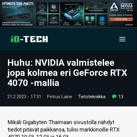
Huhu: NVIDIA valmistelee
UUTISET
jopa kolmea eri GeForce RTX
ARTIKKELIT
4070 -mallia
VIDEOT
21.2.2023 - 17:31
Petrus Laine
Tietotekniikka
13
TECHBBS
TIETOA
Mikäli Gigabyten Thaimaan sivustolla nähdyt
tiedot pitävät paikkansa, tulisi markkinoille RTX
HINTA.FI
4070 10 Gt, 12 Gt ja 16 Gt.