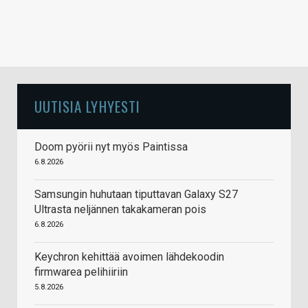
UUTISIA LYHYESTI
Doom pyörii nyt myös Paintissa
6.8.2026
Samsungin huhutaan tiputtavan Galaxy S27
Ultrasta neljännen takakameran pois
6.8.2026
Keychron kehittää avoimen lähdekoodin
firmwarea pelihiiriin
5.8.2026