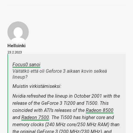
Hellsinki
23.2.2023
Focus0 sanoi
Väitätkö että oli Geforce 3 aikaan kovin selkeä
lineup?
Muistin virkistämiseksi:
Nvidia refreshed the lineup in October 2001 with the
release of the GeForce 3 Ti200 and Ti500. This
coincided with ATI’s releases of the
Radeon 8500
and
Radeon 7500
. The Ti500 has higher core and
memory clocks (240 MHz core/250 MHz RAM) than
the original GeForce 3 (200 MHz/230 MHz), and