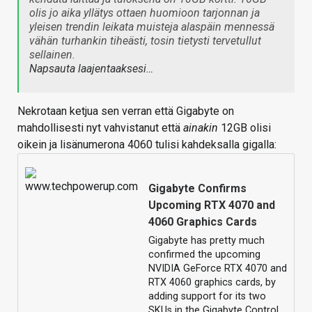
olis jo aika yllätys ottaen huomioon tarjonnan ja
yleisen trendin leikata muisteja alaspäin mennessä
vähän turhankin tiheästi, tosin tietysti tervetullut
sellainen.
Napsauta laajentaaksesi…
Nekrotaan ketjua sen verran että Gigabyte on
mahdollisesti nyt vahvistanut että
ainakin
12GB olisi
oikein ja lisänumerona 4060 tulisi kahdeksalla gigalla:
Gigabyte Confirms
Upcoming RTX 4070 and
4060 Graphics Cards
Gigabyte has pretty much
confirmed the upcoming
NVIDIA GeForce RTX 4070 and
RTX 4060 graphics cards, by
adding support for its two
SKUs in the Gigabyte Control