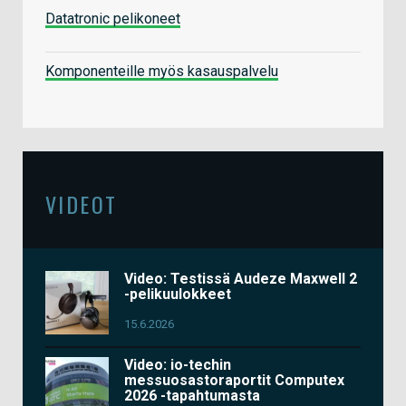
Datatronic pelikoneet
Komponenteille myös kasauspalvelu
VIDEOT
Video: Testissä Audeze Maxwell 2
-pelikuulokkeet
15.6.2026
Video: io-techin
messuosastoraportit Computex
2026 -tapahtumasta