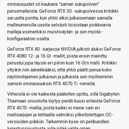
ominaisuudet oli kaukana ”saman sukupolven”
perusmalleista. GeForce RTX 30 -sukupolvessa kritiikki
sai uutta pontta, kun yhtiö alkoi julkaisemaan samalla
mallinumerolla useita selvästi toisistaan poikkeavia
malleja esimerkiksi muistiväylän- ja sen myötä -
konfiguraation osalta.
GeForce RTX 40 -sarjassa NVIDIA julkisti aluksi GeForce
RTX 4080 12- ja 16 Gt -mallit, joista ensin mainittu
perustui jopa täysin eri piiriin kuin 16 Gt:n malli. Kritiikki
yltyikin niin äänekkääksi, että yhtiö päätti perua koko
näytönohjaimen julkaisun ja julkaista sen myöhemmin
samoin ominaisuuksin RTX 4070 Ti -nimellä.
Virheistä ei ole kaikesta päätellen opittu, sillä Gigabyten
Thaimaan sivustolta löytyy peräti kuusi erilaista GeForce
RTX 4070 -mallia, joista kaikki ei mene vain eri
mallisarjojen ja tehtaalla valmiiksi ylikellotettujen OC-
versioiden piikkiin. Tarkemmin kyse on pelibundlen
lunastussivustosta, jolla pitää valita oman