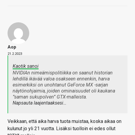
Aop
21.2.2023
Kaotik sanoi
NVIDIAn nimeämispolitiikka on saanut historian
lehdillä ikävää valoa osakseen ennenkin, harva
esimerkiksi on unohtanut GeForce MX -sarjan
näytönohjaimia, joiden ominaisuudet oli kaukana
”saman sukupolven” GTX-malleista.
Napsauta laajentaaksesi…
Veikkaan, että aika harva tuota muistaa, koska aikaa on
kulunut jo yli 21 vuotta. Lisäksi tuolloin ei edes ollut