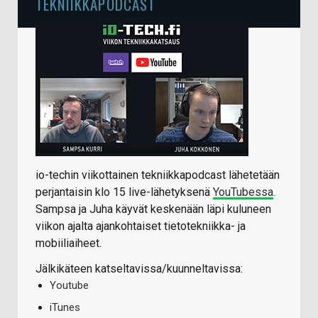
TEKNIIKKAPODCAST
io-techin viikottainen tekniikkapodcast lähetetään
perjantaisin klo 15 live-lähetyksenä
YouTubessa
.
Sampsa ja Juha käyvät keskenään läpi kuluneen
viikon ajalta ajankohtaiset tietotekniikka- ja
mobiiliaiheet.
Jälkikäteen katseltavissa/kuunneltavissa:
Youtube
iTunes