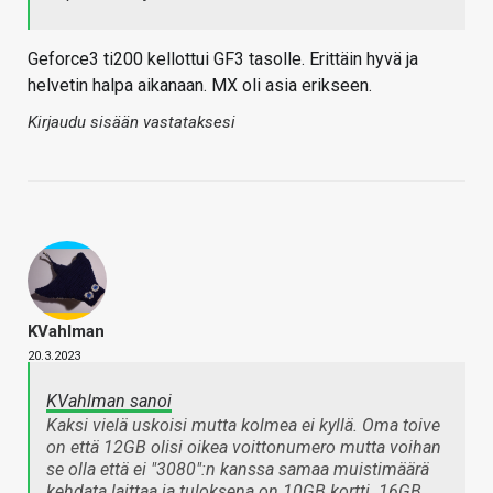
Geforce3 ti200 kellottui GF3 tasolle. Erittäin hyvä ja
helvetin halpa aikanaan. MX oli asia erikseen.
Kirjaudu sisään vastataksesi
KVahlman
20.3.2023
KVahlman sanoi
Kaksi vielä uskoisi mutta kolmea ei kyllä. Oma toive
on että 12GB olisi oikea voittonumero mutta voihan
se olla että ei "3080":n kanssa samaa muistimäärä
kehdata laittaa ja tuloksena on 10GB kortti. 16GB