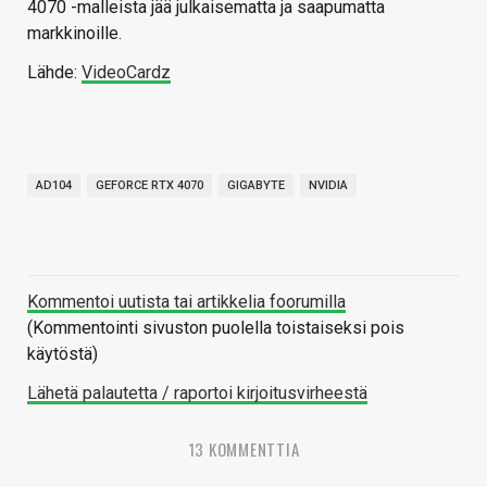
4070 -malleista jää julkaisematta ja saapumatta
markkinoille.
Lähde:
VideoCardz
AD104
GEFORCE RTX 4070
GIGABYTE
NVIDIA
Kommentoi uutista tai artikkelia foorumilla
(Kommentointi sivuston puolella toistaiseksi pois
käytöstä)
Lähetä palautetta / raportoi kirjoitusvirheestä
13 KOMMENTTIA