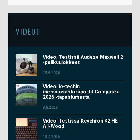
VIDEOT
Video: Testissä Audeze Maxwell 2
-pelikuulokkeet
15.6.2026
Video: io-techin
messuosastoraportit Computex
2026 -tapahtumasta
3.6.2026
Video: Testissä Keychron K2 HE
All-Wood
13.4.2026