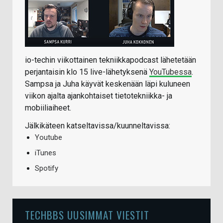
io-techin viikottainen tekniikkapodcast lähetetään
perjantaisin klo 15 live-lähetyksenä
YouTubessa
.
Sampsa ja Juha käyvät keskenään läpi kuluneen
viikon ajalta ajankohtaiset tietotekniikka- ja
mobiiliaiheet.
Jälkikäteen katseltavissa/kuunneltavissa:
Youtube
iTunes
Spotify
TECHBBS UUSIMMAT VIESTIT