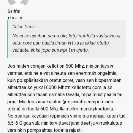
Griffin
17.8.2018
Chloe Price
No ei se nyt ihan sama ole, Intel-puolella vastaavissa
ollut core-pari päällä ilman HT:tä ja äkkiä otettu
validate, ehkä jopa superpi 1m ajettu.
Jos niiden corejen kellot on 600 Mhz, niin on täysin
varmaa, että ne eivät aiheuta sen enemmän ongelmia,
kuin poispäältäkään otetut coret, vaan sen kippaamisen
aiheuttaa se yuksi 6000 Mhz:n kellotettu core ja se
aiheuttaa sen tasan samalla tavalla, olipa muut päällä tai
pois. Muiden virrankulutus (jos jännitteenarpominen
toimii) on tuolla 600 Mhz:lla melko merkityksetöntä.
Noissa kun käydään repimään viimeisiä mehuja, kuten tuo
5.5-6 Gigaa väli, niin tarvittavat jännitteet ja virrankulutus
varsinkin pompsahtaa todella rajusti.