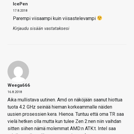
IcePen
17.8.2018
Parempi viisaampi kuin viisastelevampi
Kirjaudu sisään vastataksesi
Weega666
16.8.2018
Aika mullistava uutinen. Amd on näköjään saanut hiottua
tuota 4.2 GHz seinää hieman korkeammalle näiden
uusien prosessien kera. Hienoa. Tuntuu että oma TR saa
vielä hetken olla mutta kun tulee Zen 2:nen niin vaihdan
sitten siihen nämä molemmat AMD:n ATK:t. Intel saa