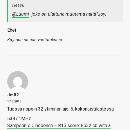
Hessu
@Luumi
joko on tilattuna muutama näitä?:joy:
Ehei
Kirjaudu sisään vastataksesi
Jm82
17.8.2018
Tuossa nopein 32 ytiminen ajo. 5. kokonaistilastossa.
5387.1MHz
Sampson`s Cinebench – R15 score: 8532 cb with a