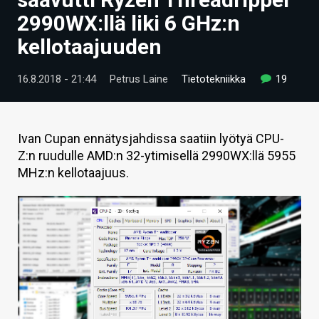
ARTIKKELIT
2990WX:llä liki 6 GHz:n
kellotaajuuden
VIDEOT
TECHBBS
16.8.2018 - 21:44
Petrus Laine
Tietotekniikka
19
TIETOA
HINTA.FI
Ivan Cupan ennätysjahdissa saatiin lyötyä CPU-
Z:n ruudulle AMD:n 32-ytimisellä 2990WX:llä 5955
KAUPPA
MHz:n kellotaajuus.
VAIHDA TEEMA
HAKU