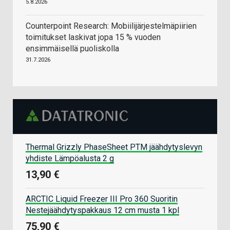
5.8.2026
Counterpoint Research: Mobiilijärjestelmäpiirien
toimitukset laskivat jopa 15 % vuoden
ensimmäisellä puoliskolla
31.7.2026
Thermal Grizzly PhaseSheet PTM jäähdytyslevyn
yhdiste Lämpöalusta 2 g
13,90 €
ARCTIC Liquid Freezer III Pro 360 Suoritin
Nestejäähdytyspakkaus 12 cm musta 1 kpl
75,90 €