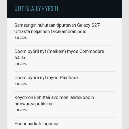
UUTISIA LYHYESTI
Samsungin huhutaan tiputtavan Galaxy S27
Ultrasta neljännen takakameran pois
6.8.2026
Doom pyörii nyt (melkein) myös Commodore
64:llä
6.8.2026
Doom pyörii nyt myös Paintissa
6.8.2026
Keychron kehittää avoimen lähdekoodin
firmwarea pelihiiriin
5.8.2026
Honor uudisti logonsa