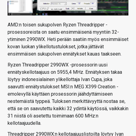
AMD:n toisen sukupolven Ryzen Threadripper -
prosessoreista on saatu ensimmäisenä myyntiin 32-
ytiminen 2990WX. Heti perään saatiin myös ensimmäiset
kovan luokan ylikellotustulokset, jotka jättävät
ensimmäisen sukupolven ennätykset kauas taakseen.
Ryzen Threadripper 2990WX -prosessorin uusi
ennätyskellotaajuus on 5955,4 MHz. Ennätyksen takaa
löytyy indonesialainen ylikellottaja Ivan Cupa, joka
saavutti ennätystulokset MSI:n MEG X399 Creation -
emolevyllä käyttäen prosessorin jäähdyttämiseen
nestemäistä typpeä. Tuloksen merkittävyyttä nostaa se,
että se on saavutettu kaikki 32 ydintä käytössä, vaikkakin
31 niistä oli asetettu toimimaan 600 MHz:n
kellotaajuudella.
Threadripper 2990WX:n kellotaajuuslistoilta löytyy Ivan