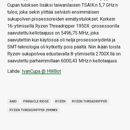
Cupan tuloksen lisäksi taiwanilaisen TSAIK:n 5,7 GHz:n
tulos, joka sekin ylittää selvästi ensimmäisen
sukupolven prosessoreiden ennätystulokset. Korkein
16-ytimisellä Ryzen Threadripper 1950X -prosessorilla
saavutettu kellotaajuus on 5496,75 MHz, joka
saavutettiin kun käytössä oli neljä prosessoriydintä ja
SMT-teknologia oli kytketty pois päältä. Niin ikään toista
Ryzen-sukupolvea edustavalla 8-ytimisellä 2700X:llä on
saavutettu parhaimmillaan 6000,43 MHz:n kellotaajuus.
Lähde:
IvanCupa @ HWBot
AMD
PINNACLE RIDGE
RYZEN
RYZEN THREADRIPPER
RYZEN THREADRIPPER 2990WX