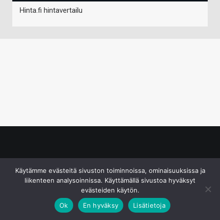
Hinta.fi hintavertailu
© S&J Media Oy
Käytämme evästeitä sivuston toiminnoissa, ominaisuuksissa ja
liikenteen analysoinnissa. Käyttämällä sivustoa hyväksyt
evästeiden käytön.
Ok
En hyväksy
Lisätietoja