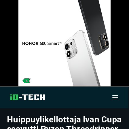
Huippuylikellottaja Ivan Cupa
UUTISET
saavutti Ryzen Threadripper