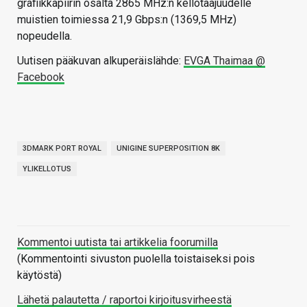
grafiikkapiirin osalta 2865 MHz:n kellotaajuudelle
muistien toimiessa 21,9 Gbps:n (1369,5 MHz)
nopeudella.
Uutisen pääkuvan alkuperäislähde:
EVGA Thaimaa @
Facebook
3DMARK PORT ROYAL
UNIGINE SUPERPOSITION 8K
YLIKELLOTUS
Kommentoi uutista tai artikkelia foorumilla
(Kommentointi sivuston puolella toistaiseksi pois
käytöstä)
Lähetä palautetta / raportoi kirjoitusvirheestä