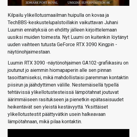
Kilpailu ylikellotusmaailman huipulla on kovaa ja
TechBBS-keskustelupalstoillakin vaikuttavan Juhani
Luumin ennätyksiä on ehditty jälleen kirjoittelemaan
uusiksi muiden toimesta. Nyt Luumi on kuitenkin löytänyt
uuden vaihteen tutusta GeForce RTX 3090 Kingpin -
näytönohjaimestaan.
Luumin RTX 3090 -näytönohjaimen GA102-grafiikasiru on
joutunut jo aiemmin hiomapaperin alle sen pinnan
tasoittamiseksi, mikä mahdollistaisi paremman kontaktin
piisirun ja jäähdyttimen välille. Nestemäisellä typellä
tehtävissä ylikellotustesteissä lämpötahnat joutuvat
äärimmäiseen rasitukseen ja pienetkin epätasaisuudet
heikentävät sen yleistä kestävyyttä. Yksittäiset
ylikellotustestit päättyvätkin usein halkeavaan
lämpötahnaan, mikä pilaa kontaktin.