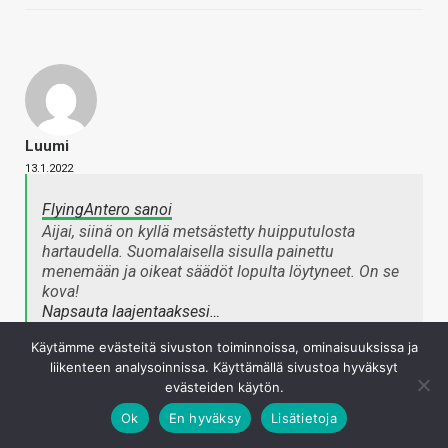
Luumi
13.1.2022
FlyingAntero sanoi
Aijai, siinä on kyllä metsästetty huipputulosta
hartaudella. Suomalaisella sisulla painettu
menemään ja oikeat säädöt lopulta löytyneet. On se
kova!
Napsauta laajentaaksesi…
Käytämme evästeitä sivuston toiminnoissa, ominaisuuksissa ja
liikenteen analysoinnissa. Käyttämällä sivustoa hyväksyt
Siksi vanhat väitteet että nykyään ylikellotus olisi
evästeiden käytön.
helppoa vs vanhempiin osiin ei pidä paikkaansa. Tuo on
Ok
En hyväksy
Lisätietoja
vaikeampi kuin mikään mitä olen ajanut.