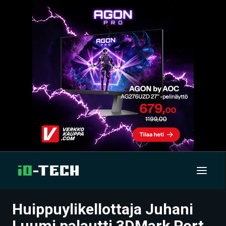
Huippuylikellottaja Juhani
UUTISET
Luumi palautti 3DMark Port