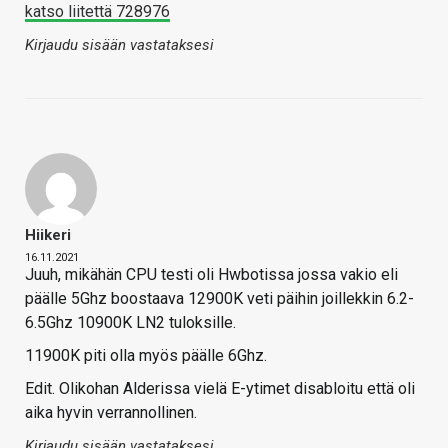
katso liitettä 728976
Kirjaudu sisään vastataksesi
Hiikeri
16.11.2021
Juuh, mikähän CPU testi oli Hwbotissa jossa vakio eli
päälle 5Ghz boostaava 12900K veti päihin joillekkin 6.2-
6.5Ghz 10900K LN2 tuloksille.
11900K piti olla myös päälle 6Ghz.
Edit. Olikohan Alderissa vielä E-ytimet disabloitu että oli
aika hyvin verrannollinen.
Kirjaudu sisään vastataksesi