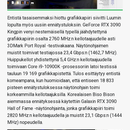
Entistä tasaisemmaksi hiottu grafiikkapiiri siivitti Luumin
lopulta myös uusiin ennätystuloksiin. GeForce RTX 3090
Kingpin venyi nestemäisellä typellä jäähdytettynä
grafiikkapiirin osalta 2760 MHz:n kellotaajuudelle asti
3DMark Port Royal -testivakaana. Näytönohjaimen
muistit toimivat testiajossa 23,4 Gbps:n (1462,7 MHz).
Huippukellot yhdistettynä 5,4 GHz:n kellotaajuudella
toimivaan Core i9-10900K -prosessoriin latoi testissä
tauluun 19 169 grafiikkapistettä. Tulos esittäytyy entistä
komeampana, kun huomioidaan, että entiseen 18 833
pisteen ennätystuloksessa näytönohjain toimi
korkeammilla kellotaajuksilla. Korealaisen Biso Bison
aiemmassa ennätyksessä käytettiin Galaxin RTX 3090
Hall of Fame -näytönohjainta, jonka grafiikkapiiri toimi
2820 MHz:n kellotaajuudella ja muistit 23,1 Gbps:n (1444
MHz) nopeudella.