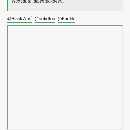
Napsauta laajentaaksesi…
@BlackWolf
@solidton
@Kaotik