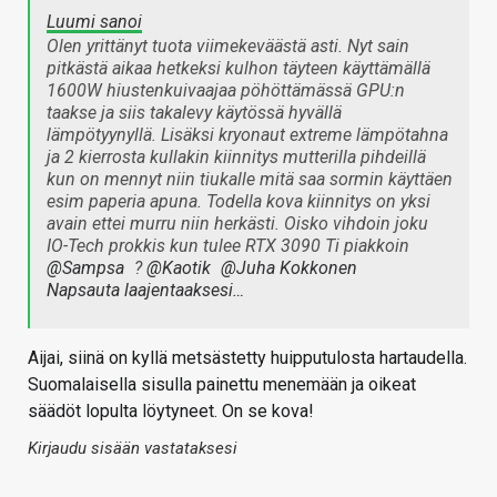
Luumi sanoi
Olen yrittänyt tuota viimekeväästä asti. Nyt sain
pitkästä aikaa hetkeksi kulhon täyteen käyttämällä
1600W hiustenkuivaajaa pöhöttämässä GPU:n
taakse ja siis takalevy käytössä hyvällä
lämpötyynyllä. Lisäksi kryonaut extreme lämpötahna
ja 2 kierrosta kullakin kiinnitys mutterilla pihdeillä
kun on mennyt niin tiukalle mitä saa sormin käyttäen
esim paperia apuna. Todella kova kiinnitys on yksi
avain ettei murru niin herkästi. Oisko vihdoin joku
IO-Tech prokkis kun tulee RTX 3090 Ti piakkoin
@Sampsa
?
@Kaotik
@Juha Kokkonen
Napsauta laajentaaksesi…
Aijai, siinä on kyllä metsästetty huipputulosta hartaudella.
Suomalaisella sisulla painettu menemään ja oikeat
säädöt lopulta löytyneet. On se kova!
Kirjaudu sisään vastataksesi