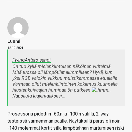
Luumi
12.10.2021
FlyingAntero sanoi
On tuo kyllä mielenkiintoisen näköinen viritelmä.
Mitä tuossa oli lämpötilat alimmillaan? Hyvä, kun
yksi RGB valokin vilkkuu muistikammassa etualalla
.
Varmaan ollut mielenkiintoinen kokemus kuunnella
hiustenkuivaajan huminaa 6h putkeen
.
Napsauta laajentaaksesi…
Prosessoria pidettiin -60:n ja -100:n välillä, 2-way
testeissä varmemman päälle. Näyttiksillä paras oli noin
-140 molemmat kortit sillä lämpötahnan murtumisen riski