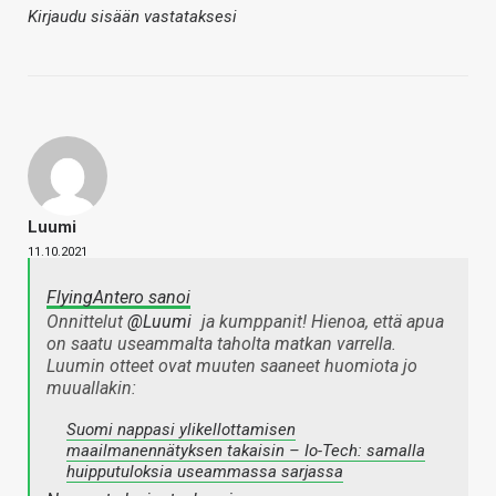
Kirjaudu sisään vastataksesi
Luumi
11.10.2021
FlyingAntero sanoi
Onnittelut
@Luumi
ja kumppanit! Hienoa, että apua
on saatu useammalta taholta matkan varrella.
Luumin otteet ovat muuten saaneet huomiota jo
muuallakin:
Suomi nappasi ylikellottamisen
maailmanennätyksen takaisin – Io-Tech: samalla
huipputuloksia useammassa sarjassa