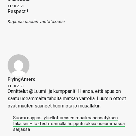
11.10.2021
Respect !
Kirjaudu sisään vastataksesi
FlyingAntero
11.10.2021
Onnittelut
@Luumi
ja kumppanit! Hienoa, että apua on
saatu useammalta taholta matkan varrella. Luumin otteet
ovat muuten saaneet huomiota jo muuallakin:
Suomi nappasi ylikellottamisen maailmanennätyksen
takaisin – Io-Tech: samalla huipputuloksia useammassa
sarjassa