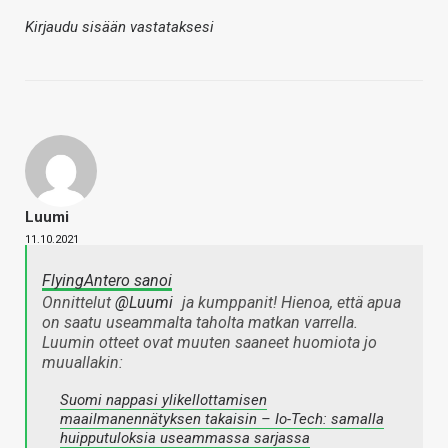
Kirjaudu sisään vastataksesi
Luumi
11.10.2021
FlyingAntero sanoi
Onnittelut
@Luumi
ja kumppanit! Hienoa, että apua
on saatu useammalta taholta matkan varrella.
Luumin otteet ovat muuten saaneet huomiota jo
muuallakin:
Suomi nappasi ylikellottamisen
maailmanennätyksen takaisin – Io-Tech: samalla
huipputuloksia useammassa sarjassa