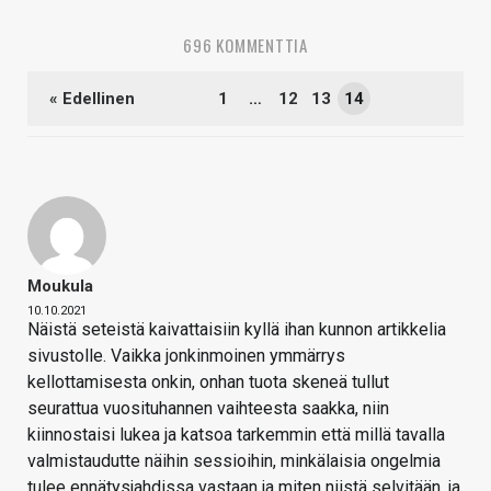
696 KOMMENTTIA
« Edellinen
1
…
12
13
14
Moukula
10.10.2021
Näistä seteistä kaivattaisiin kyllä ihan kunnon artikkelia
sivustolle. Vaikka jonkinmoinen ymmärrys
kellottamisesta onkin, onhan tuota skeneä tullut
seurattua vuosituhannen vaihteesta saakka, niin
kiinnostaisi lukea ja katsoa tarkemmin että millä tavalla
valmistaudutte näihin sessioihin, minkälaisia ongelmia
tulee ennätysjahdissa vastaan ja miten niistä selvitään, ja