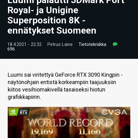
ARTIKKELIT
Royal- ja Unigine
Superposition 8K -
VIDEOT
ennätykset Suomeen
TECHBBS
18.4.2021 - 22:32
Petrus Laine
Tietotekniikka
TIETOA
696
HINTA.FI
KAUPPA
Luumi sai viritettyä GeForce RTX 3090 Kingpin -
näytönohjain entistä korkeampiin taajuuksiin
VAIHDA TEEMA
kiitos vesihiomakivellä tasaiseksi hiotun
grafiikkapiirin.
HAKU