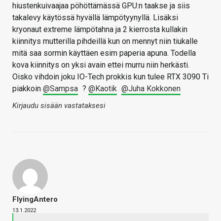
hiustenkuivaajaa pöhöttämässä GPU:n taakse ja siis
takalevy käytössä hyvällä lämpötyynyllä. Lisäksi
kryonaut extreme lämpötahna ja 2 kierrosta kullakin
kiinnitys mutterilla pihdeillä kun on mennyt niin tiukalle
mitä saa sormin käyttäen esim paperia apuna. Todella
kova kiinnitys on yksi avain ettei murru niin herkästi.
Oisko vihdoin joku IO-Tech prokkis kun tulee RTX 3090 Ti
piakkoin
@Sampsa
?
@Kaotik
@Juha Kokkonen
Kirjaudu sisään vastataksesi
FlyingAntero
13.1.2022