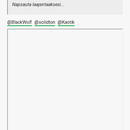
Napsauta laajentaaksesi…
@BlackWolf
@solidton
@Kaotik