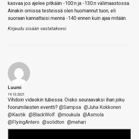
kasvaa jos ajelee pitkään -100:n ja -130:n välimaastossa.
Ainakin omissa testeissä olen huomannut tuon, eli
suoraan kannattaisi mennä -140 ennen kuin ajaa mitään.
Kirjaudu sisään vastataksesi
Luumi
19.10.2021
Vihdoin videokin tubessa. Oisko seuraavaksi ihan joku
foorumilaisten eventti?
@Sampsa
@Juha Kokkonen
@Kaotik
@BlackWolf
@moukula
@Asmola
@FlyingAntero
@solidton
@mehari