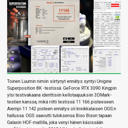
Toinen Luumin nimiin siirtynyt ennätys syntyi Unigine
Superposition 8K -testissä. GeForce RTX 3090 Kingpin
ylsi testivakaana identtisiin kellotaajuuksiin 3DMark-
testien kanssa, mikä riitti testissä 11 166 pisteeseen.
Aiempi 11 142 pisteen ennätys oli kreikkalaisen OGS:n
hallussa. OGS saavutti tuloksensa Biso Bison tapaan
Galaxin HOF-mallilla, joka venyi hänen käsissään