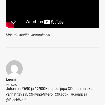
Kirjaudu sisään vastataksesi
Luumi
16.11.2021
Johan on Z690 ja 12900K nopea, jopa 3D:ssa murskasi
vanhat täysin.
@FlyingAntero
@Kaotik
@Sampsa
@BlackWolf