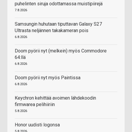
puhelinten siruja odottamassa muistipiirejä
7.8.2026
Samsungin huhutaan tiputtavan Galaxy S27
Ultrasta neljännen takakameran pois
6.8.2026
Doom pyörii nyt (melkein) myös Commodore
64:llä
6.8.2026
Doom pyörii nyt myös Paintissa
6.8.2026
Keychron kehittää avoimen lähdekoodin
firmwarea pelihiiriin
5.8.2026
Honor uudisti logonsa
5.8.2026