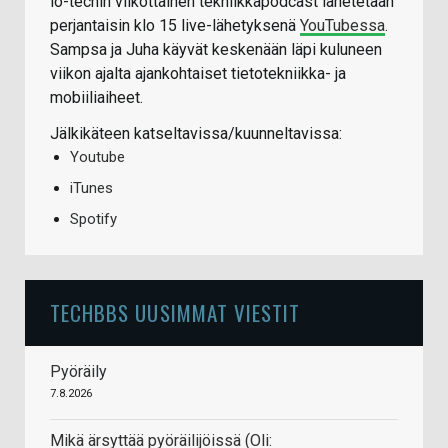
io-techin viikottainen tekniikkapodcast lähetetään
perjantaisin klo 15 live-lähetyksenä
YouTubessa
.
Sampsa ja Juha käyvät keskenään läpi kuluneen
viikon ajalta ajankohtaiset tietotekniikka- ja
mobiiliaiheet.
Jälkikäteen katseltavissa/kuunneltavissa:
Youtube
iTunes
Spotify
TECHBBS UUSIMMAT VIESTIT
Pyöräily
7.8.2026
Mikä ärsyttää pyöräilijöissä (Oli: