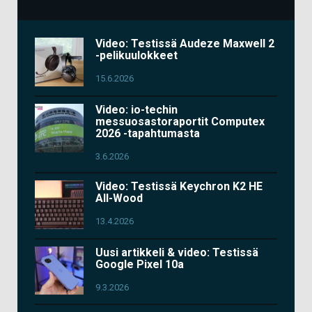
Video: Testissä Audeze Maxwell 2
-pelikuulokkeet
15.6.2026
Video: io-techin
messuosastoraportit Computex
2026 -tapahtumasta
3.6.2026
Video: Testissä Keychron K2 HE
All-Wood
13.4.2026
Uusi artikkeli & video: Testissä
Google Pixel 10a
9.3.2026