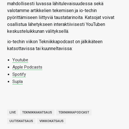
mahdollisesti luvassa lähitulevaisuudessa sekä
valotamme artikkelien tekemisen ja io-techin
pyörittämiseen liittyviä taustatarinoita. Katsojat voivat
osallistua lähetykseen interaktiivisesti YouTuben
keskusteluikkunan välityksellä.
io-techin viikon Tekniikkapodcast on jälkikäteen
katsottavissa tai kuunneltavissa:
Youtube
Apple Podcasts
Spotify
Supla
LIVE
TEKNIIKKAKATSAUS
TEKNIIKKAPODCAST
UUTISKATSAUS
VIIKKOKATSAUS