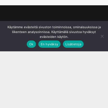
© S&J Media Oy
Käytämme evästeitä sivuston toiminnoissa, ominaisuuksissa ja
liikenteen analysoinnissa. Käyttämällä sivustoa hyväksyt
evästeiden käytön.
Ok
En hyväksy
Lisätietoja
;