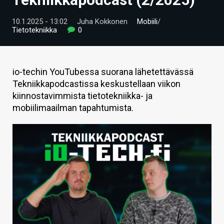
ARTIKKELIT
10.1.2025 - 13:02
Juha Kokkonen
Mobiili
/
Tietotekniikka
0
VIDEOT
TECHBBS
io-techin YouTubessa suorana lähetettävässä
TIETOA
Tekniikkapodcastissa keskustellaan viikon
kiinnostavimmista tietotekniikka- ja
HINTA.FI
mobiilimaailman tapahtumista.
KAUPPA
VAIHDA TEEMA
HAKU