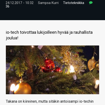
24.12.2017 - 10:32
Sampsa Kurri
Tietotekniikka
ARTIKKELIT
36
VIDEOT
TECHBBS
io-tech toivottaa lukijoilleen hyvää ja rauhallista
TIETOA
joulua!
HINTA.FI
KAUPPA
VAIHDA TEEMA
HAKU
Takana on kiireinen, mutta sitäkin antoisampi io-techin