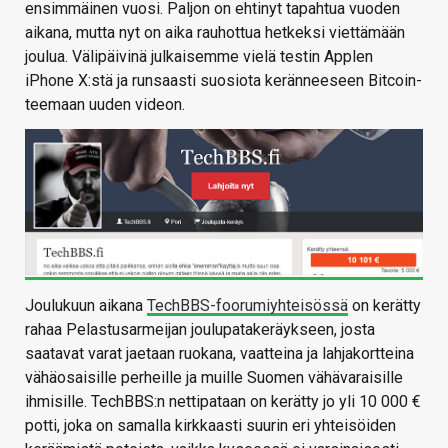
ensimmäinen vuosi. Paljon on ehtinyt tapahtua vuoden
aikana, mutta nyt on aika rauhottua hetkeksi viettämään
joulua. Välipäivinä julkaisemme vielä testin Applen
iPhone X:stä ja runsaasti suosiota keränneeseen Bitcoin-
teemaan uuden videon.
Joulukuun aikana
TechBBS-foorumiyhteisössä
on kerätty
rahaa Pelastusarmeijan joulupatakeräykseen, josta
saatavat varat jaetaan ruokana, vaatteina ja lahjakortteina
vähäosaisille perheille ja muille Suomen vähävaraisille
ihmisille. TechBBS:n nettipataan on kerätty jo yli 10 000 €
potti, joka on samalla kirkkaasti suurin eri yhteisöiden