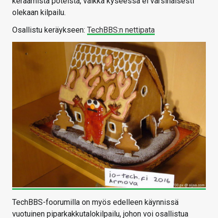
keräämistä poteista, vaikka kyseessä ei varsinaisesti
olekaan kilpailu.
Osallistu keräykseen:
TechBBS:n nettipata
TechBBS-foorumilla on myös edelleen käynnissä
vuotuinen piparkakkutalokilpailu, johon voi osallistua