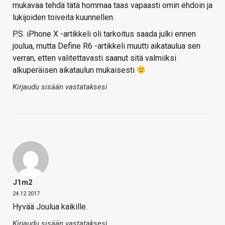
mukavaa tehdä tätä hommaa taas vapaasti omin ehdoin ja
lukijoiden toiveita kuunnellen.
P.S. iPhone X -artikkeli oli tarkoitus saada julki ennen
joulua, mutta Define R6 -artikkeli muutti aikataulua sen
verran, etten valitettavasti saanut sitä valmiiksi
alkuperäisen aikataulun mukaisesti
Kirjaudu sisään vastataksesi
J1m2
24.12.2017
Hyvää Joulua kaikille.
Kirjaudu sisään vastataksesi