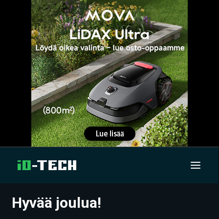
Hyvää joulua!
UUTISET