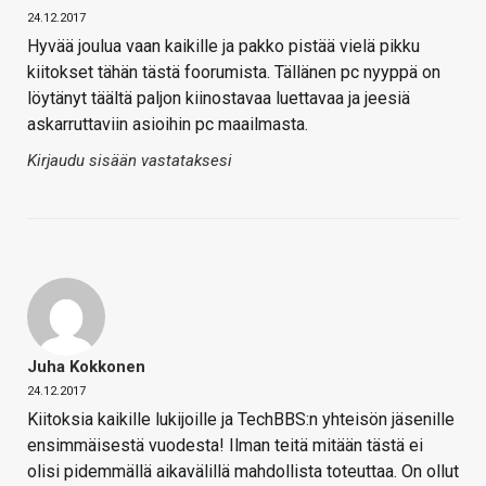
24.12.2017
Hyvää joulua vaan kaikille ja pakko pistää vielä pikku
kiitokset tähän tästä foorumista. Tällänen pc nyyppä on
löytänyt täältä paljon kiinostavaa luettavaa ja jeesiä
askarruttaviin asioihin pc maailmasta.
Kirjaudu sisään vastataksesi
Juha Kokkonen
24.12.2017
Kiitoksia kaikille lukijoille ja TechBBS:n yhteisön jäsenille
ensimmäisestä vuodesta! Ilman teitä mitään tästä ei
olisi pidemmällä aikavälillä mahdollista toteuttaa. On ollut