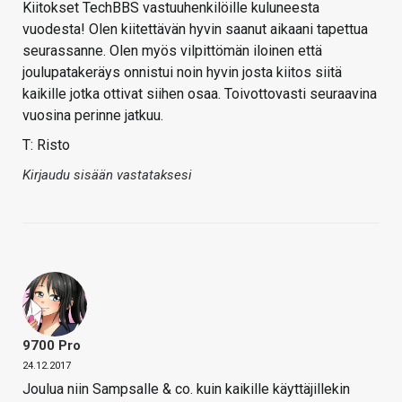
Kiitokset TechBBS vastuuhenkilöille kuluneesta
vuodesta! Olen kiitettävän hyvin saanut aikaani tapettua
seurassanne. Olen myös vilpittömän iloinen että
joulupatakeräys onnistui noin hyvin josta kiitos siitä
kaikille jotka ottivat siihen osaa. Toivottovasti seuraavina
vuosina perinne jatkuu.
T: Risto
Kirjaudu sisään vastataksesi
9700 Pro
24.12.2017
Joulua niin Sampsalle & co. kuin kaikille käyttäjillekin