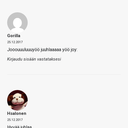
Gorilla
25.12.2017
Jooouuuluuuyöö juuhlaaaaa yöö joy:
Kirjaudu sisään vastataksesi
Hsalonen
25.12.2017
Hyvää juhlaa.