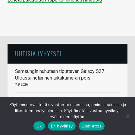
UUTISIA LYHYESTI
Samsungin huhutaan tiputtavan Galaxy S27
Ultrasta neljännen takakameran pois
7.8.2026
Tim Culpan: Applella on miljardin edestä iPhone-
Käytämme evästeitä sivuston toiminnoissa, ominaisuuksissa ja
puhelinten siruja odottamassa muistipiirejä
liikenteen analysoinnissa. Käyttämällä sivustoa hyväksyt
7.8.2026
evästeiden käytön.
Doom pyörii nyt (melkein) myös Commodore
Ok
En hyväksy
Lisätietoja
64:llä