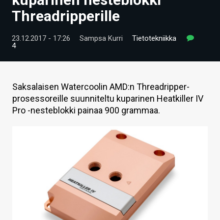
ARTIKKELIT
Threadripperille
VIDEOT
23.12.2017 - 17:26
Sampsa Kurri
Tietotekniikka
4
TECHBBS
TIETOA
Saksalaisen Watercoolin AMD:n Threadripper-
HINTA.FI
prosessoreille suunniteltu kuparinen Heatkiller IV
Pro -nesteblokki painaa 900 grammaa.
KAUPPA
VAIHDA TEEMA
HAKU