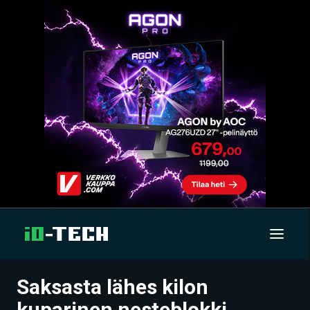
Saksasta lähes kilon
UUTISET
kuparinen nesteblokki