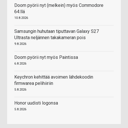
Doom pyörii nyt (melkein) myös Commodore
64:llä
10.8.2026
Samsungin huhutaan tiputtavan Galaxy S27
Ultrasta neljännen takakameran pois
9.8.2026
Doom pyörii nyt myös Paintissa
6.8.2026
Keychron kehittää avoimen lähdekoodin
firmwarea pelihiiriin
5.8.2026
Honor uudisti logonsa
5.8.2026