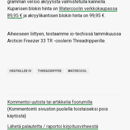
gramman versio akryylista valmistetulla kannella.
Kuparisen blokin hinta on
Watercoolin verkkokaupassa
89,95 €
ja akryylikantisen blokin hinta on 99,95 €.
Aiheeseen liittyen, testaamme io-techissä tammikuussa
Arcticin Freezer 33 TR -coolerin Threadripperille.
HEATKILLER IV
THREADRIPPER
WATERCOOL
Kommentoi uutista tai artikkelia foorumilla
(Kommentointi sivuston puolella toistaiseksi pois
käytöstä)
Lähetä palautetta / raportoi kirjoitusvirheestä