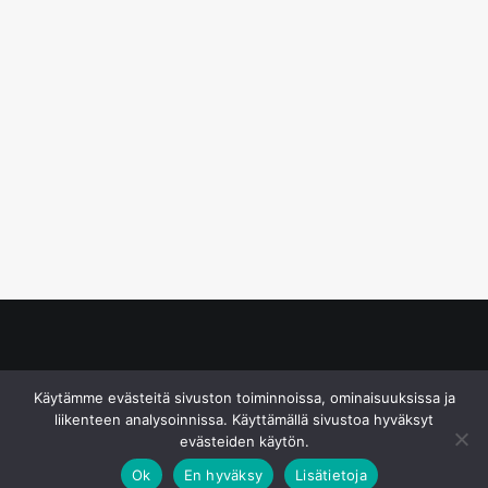
© S&J Media Oy
Käytämme evästeitä sivuston toiminnoissa, ominaisuuksissa ja
liikenteen analysoinnissa. Käyttämällä sivustoa hyväksyt
evästeiden käytön.
Ok
En hyväksy
Lisätietoja