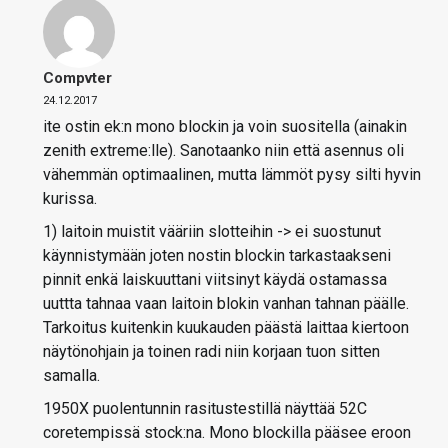
Compvter
24.12.2017
ite ostin ek:n mono blockin ja voin suositella (ainakin
zenith extreme:lle). Sanotaanko niin että asennus oli
vähemmän optimaalinen, mutta lämmöt pysy silti hyvin
kurissa.
1) laitoin muistit vääriin slotteihin -> ei suostunut
käynnistymään joten nostin blockin tarkastaakseni
pinnit enkä laiskuuttani viitsinyt käydä ostamassa
uuttta tahnaa vaan laitoin blokin vanhan tahnan päälle.
Tarkoitus kuitenkin kuukauden päästä laittaa kiertoon
näytönohjain ja toinen radi niin korjaan tuon sitten
samalla.
1950X puolentunnin rasitustestillä näyttää 52C
coretempissä stock:na. Mono blockilla pääsee eroon