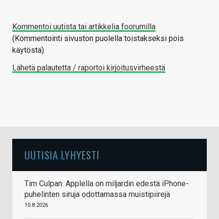
Kommentoi uutista tai artikkelia foorumilla
(Kommentointi sivuston puolella toistakseksi pois
käytöstä)
Lähetä palautetta / raportoi kirjoitusvirheestä
UUTISIA LYHYESTI
Tim Culpan: Applella on miljardin edestä iPhone-
puhelinten siruja odottamassa muistipiirejä
10.8.2026