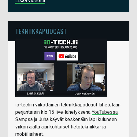
Lisää videoita
TEKNIIKKAPODCAST
io-techin viikottainen tekniikkapodcast lähetetään
perjantaisin klo 15 live-lähetyksenä
YouTubessa
.
Sampsa ja Juha käyvät keskenään läpi kuluneen
viikon ajalta ajankohtaiset tietotekniikka- ja
mobiiliaiheet.