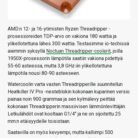
AMD:n 12- ja 16-ytimisten Ryzen Threadripper -
prosessoreiden TDP-arvo on vakiona 180 wattia ja
ylikellotettuna lähes 300 wattia. Testasimme io-techissä
aiemmin syksyllä
Noctuan Threadripper-coolerit
, joilla
1950X-prosessorin lämpötila saatiin vakiona pidettyä
55-60 asteessa, mutta 3,8 GHz:iin ylikellotettuna
lämpötila nousi 80-90 asteeseen.
Watercoolin varta vasten Threadripperille suunnitellun
Heatkiller IV Pro -nesteblokin kokonaan kuparinen versio
painaa noin 900 grammaa ja sen kylmälevy peittää
kokonaan Threadripperin massiivisen lämmönlevittäjän.
Letkulähdöt ovat kooltaan G1/4″ ja ne on sijoitettu 25
mm:n etäisyydelle toisistaan.
Saatavilla on myös kevyempi, mutta kalliimpi 500