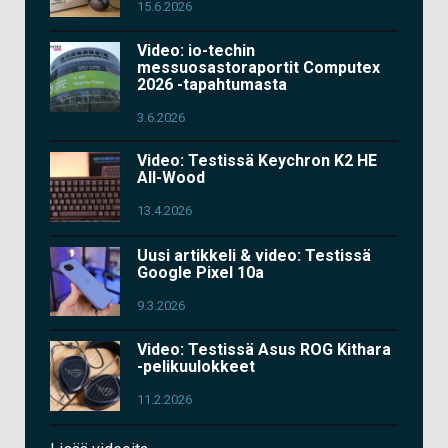
15.6.2026
Video: io-techin
messuosastoraportit Computex
2026 -tapahtumasta
3.6.2026
Video: Testissä Keychron K2 HE
All-Wood
13.4.2026
Uusi artikkeli & video: Testissä
Google Pixel 10a
9.3.2026
Video: Testissä Asus ROG Kithara
-pelikuulokkeet
11.2.2026