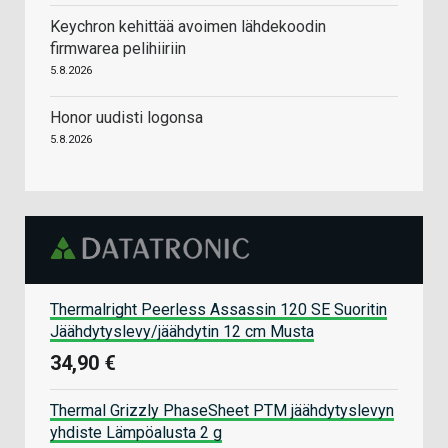
Keychron kehittää avoimen lähdekoodin
firmwarea pelihiiriin
5.8.2026
Honor uudisti logonsa
5.8.2026
Thermalright Peerless Assassin 120 SE Suoritin
Jäähdytyslevy/jäähdytin 12 cm Musta
34,90 €
Thermal Grizzly PhaseSheet PTM jäähdytyslevyn
yhdiste Lämpöalusta 2 g