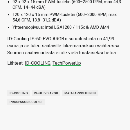
92 x 92 x 15 mm PWM-tuuletin (600–2500 RPM, max 44,3
CFM, 14–44 dBA)
120 x 120 x 15 mm PWM-tuuletin (500–2000 RPM, max
54,6 CFM, 13,8–31,2 dBA)
Yhteensopivuus: Intel LGA1200 / 115x & AMD AM4
ID-Cooling IS-60 EVO ARGB:n suositushinta on 41,99
euroa ja se tulee saataville loka-marraskuun vaihteessa.
Suomen saatavuudesta ei ole vielä toistaiseksi tietoa.
Lähteet:
ID-COOLING
,
TechPowerUp
ID-COOLING
IS-60 EVO ARGB
MATALAPROFIILINEN
PROSESSORICOOLERI