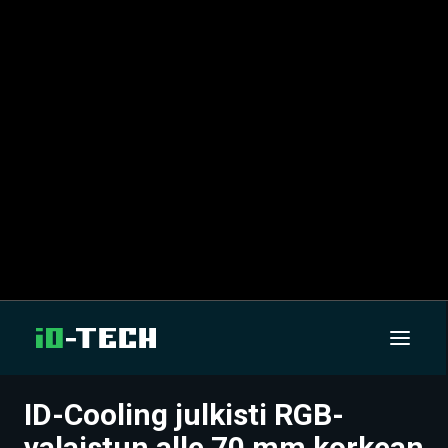
ID-Cooling julkisti RGB-
UUTISET
valaistun alle 70 mm korkean