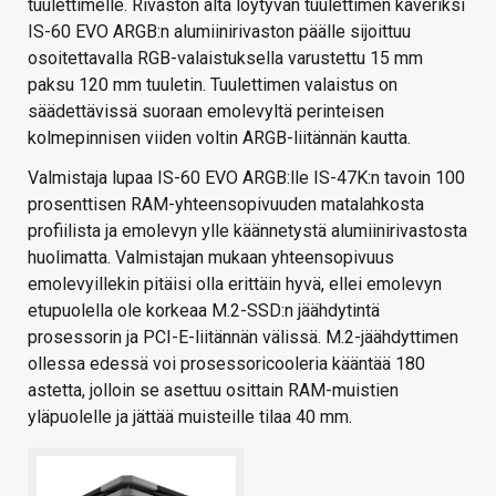
tuulettimelle. Rivaston alta löytyvän tuulettimen kaveriksi
IS-60 EVO ARGB:n alumiinirivaston päälle sijoittuu
osoitettavalla RGB-valaistuksella varustettu 15 mm
paksu 120 mm tuuletin. Tuulettimen valaistus on
säädettävissä suoraan emolevyltä perinteisen
kolmepinnisen viiden voltin ARGB-liitännän kautta.
Valmistaja lupaa IS-60 EVO ARGB:lle IS-47K:n tavoin 100
prosenttisen RAM-yhteensopivuuden matalahkosta
profiilista ja emolevyn ylle käännetystä alumiinirivastosta
huolimatta. Valmistajan mukaan yhteensopivuus
emolevyillekin pitäisi olla erittäin hyvä, ellei emolevyn
etupuolella ole korkeaa M.2-SSD:n jäähdytintä
prosessorin ja PCI-E-liitännän välissä. M.2-jäähdyttimen
ollessa edessä voi prosessoricooleria kääntää 180
astetta, jolloin se asettuu osittain RAM-muistien
yläpuolelle ja jättää muisteille tilaa 40 mm.