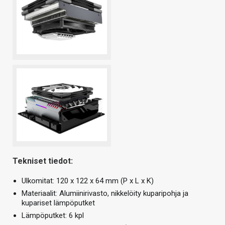
Tekniset tiedot:
Ulkomitat: 120 x 122 x 64 mm (P x L x K)
Materiaalit: Alumiinirivasto, nikkelöity kuparipohja ja
kupariset lämpöputket
Lämpöputket: 6 kpl