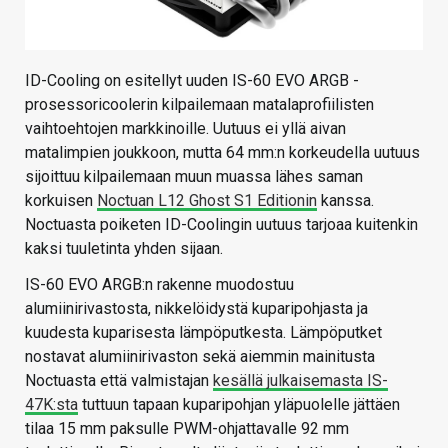
ID-Cooling on esitellyt uuden IS-60 EVO ARGB -
prosessoricoolerin kilpailemaan matalaprofiilisten
vaihtoehtojen markkinoille. Uutuus ei yllä aivan
matalimpien joukkoon, mutta 64 mm:n korkeudella uutuus
sijoittuu kilpailemaan muun muassa lähes saman
korkuisen
Noctuan L12 Ghost S1 Editionin
kanssa.
Noctuasta poiketen ID-Coolingin uutuus tarjoaa kuitenkin
kaksi tuuletinta yhden sijaan.
IS-60 EVO ARGB:n rakenne muodostuu
alumiinirivastosta, nikkelöidystä kuparipohjasta ja
kuudesta kuparisesta lämpöputkesta. Lämpöputket
nostavat alumiinirivaston sekä aiemmin mainitusta
Noctuasta että valmistajan
kesällä julkaisemasta IS-
47K:sta
tuttuun tapaan kuparipohjan yläpuolelle jättäen
tilaa 15 mm paksulle PWM-ohjattavalle 92 mm