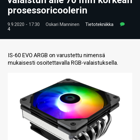
ARTIKKELIT
prosessoricoolerin
VIDEOT
9.9.2020 - 17:30
Oskari Manninen
Tietotekniikka
4
TECHBBS
TIETOA
IS-60 EVO ARGB on varustettu nimensä
HINTA.FI
mukaisesti osoitettavalla RGB-valaistuksella.
KAUPPA
VAIHDA TEEMA
HAKU