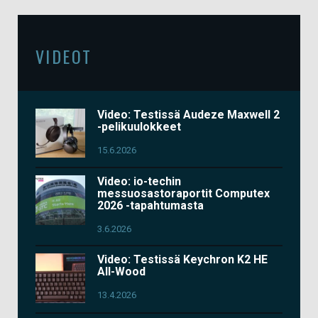
VIDEOT
Video: Testissä Audeze Maxwell 2
-pelikuulokkeet
15.6.2026
Video: io-techin
messuosastoraportit Computex
2026 -tapahtumasta
3.6.2026
Video: Testissä Keychron K2 HE
All-Wood
13.4.2026