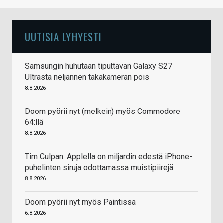
UUTISIA LYHYESTI
Samsungin huhutaan tiputtavan Galaxy S27
Ultrasta neljännen takakameran pois
8.8.2026
Doom pyörii nyt (melkein) myös Commodore
64:llä
8.8.2026
Tim Culpan: Applella on miljardin edestä iPhone-
puhelinten siruja odottamassa muistipiirejä
8.8.2026
Doom pyörii nyt myös Paintissa
6.8.2026