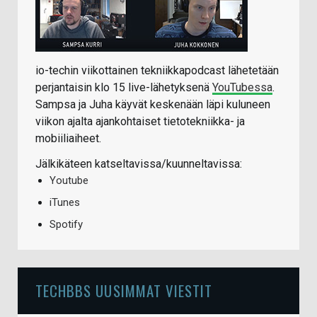
io-techin viikottainen tekniikkapodcast lähetetään
perjantaisin klo 15 live-lähetyksenä
YouTubessa
.
Sampsa ja Juha käyvät keskenään läpi kuluneen
viikon ajalta ajankohtaiset tietotekniikka- ja
mobiiliaiheet.
Jälkikäteen katseltavissa/kuunneltavissa:
Youtube
iTunes
Spotify
TECHBBS UUSIMMAT VIESTIT