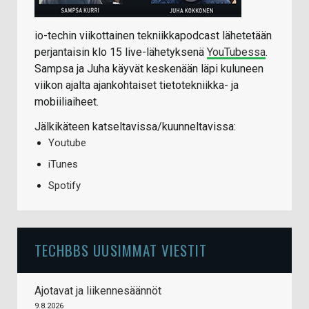
io-techin viikottainen tekniikkapodcast lähetetään
perjantaisin klo 15 live-lähetyksenä
YouTubessa
.
Sampsa ja Juha käyvät keskenään läpi kuluneen
viikon ajalta ajankohtaiset tietotekniikka- ja
mobiiliaiheet.
Jälkikäteen katseltavissa/kuunneltavissa:
Youtube
iTunes
Spotify
TECHBBS UUSIMMAT VIESTIT
Ajotavat ja liikennesäännöt
9.8.2026