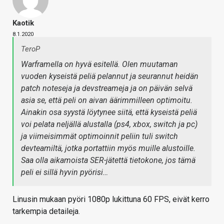
Kaotik
8.1.2020
TeroP
Warframella on hyvä esitellä. Olen muutaman
vuoden kyseistä peliä pelannut ja seurannut heidän
patch noteseja ja devstreameja ja on päivän selvä
asia se, että peli on aivan äärimmilleen optimoitu.
Ainakin osa syystä löytynee siitä, että kyseistä peliä
voi pelata neljällä alustalla (ps4, xbox, switch ja pc)
ja viimeisimmät optimoinnit peliin tuli switch
devteamiltä, jotka portattiin myös muille alustoille.
Saa olla aikamoista SER-jätettä tietokone, jos tämä
peli ei sillä hyvin pyörisi…
Linusin mukaan pyöri 1080p lukittuna 60 FPS, eivät kerro
tarkempia detaileja.