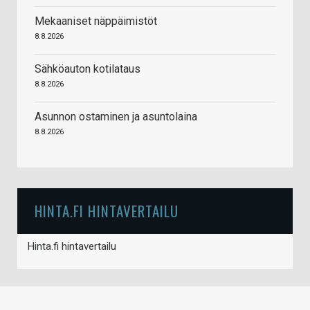
Mekaaniset näppäimistöt
8.8.2026
Sähköauton kotilataus
8.8.2026
Asunnon ostaminen ja asuntolaina
8.8.2026
HINTA.FI HINTAVERTAILU
Hinta.fi hintavertailu