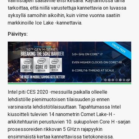
valmistajien saataville ensi kesänä. Käytännössä tämä
tarkoittaa, että niillä varustettuja kannettavia on luvassa
syksyllä samoihin aikoihin, kuin viime vuonna saatiin
markkinoille Ice Lake -kannettavia.
Päivitys:
Intel piti CES 2020 -messuilla paikalla olleelle
lehdistölle pienimuotoisen tilaisuuden jo ennen
varsinaista lehdistötilaisuuttaan. Tapahtumassa Intel
kiusoitteli tulevien 14 nanometrin Comet Lake-H -
arkkitehtuuriin perustuvien 10. sukupolven Core H -sarjan
prosessoreiden rikkovan 5 GHz:n rajapyykin
ensimmäistä kertaa kannettavissa tietokoneissa.