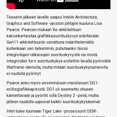
Teaserin jälkeen lavalle saapui Intelin Architecture,
Graphics and Software -jaoston johtajiin kuuluva Lisa
Pearce. Pearcen mukaan Xe-arkkitehtuuri
kaksinkertaistaa grafiikkasuorituskyvyn edeltävään
Gen11-arkkitehtuuriin verrattuna määrittelemättä
kuitenkaan sen tarkemmin, puhutaanko tässä
integroitujen ratkaisujen suorituskyvystä vai mistä.
Integroidun Xe:n suorituskykyä esiteltiin lavalla pyörivällä
Warframe-demolla, mutta mitään suorituskykynumeroita
ei ruudulla pyörinyt.
Pearce antoi myös ensimmäisen maistiaisen DG1-
erillisgrafiikkapiiristä. DG1 oli asennettu ohueen
kannettavaan ja pyöritti sillä Destiny 2 -peliä, mutta
jälleen ruudulta uupuivat kaikki suorituskykylukemat.
Intel tulee tuomaan Tiger Lake -prosessorit OEM-