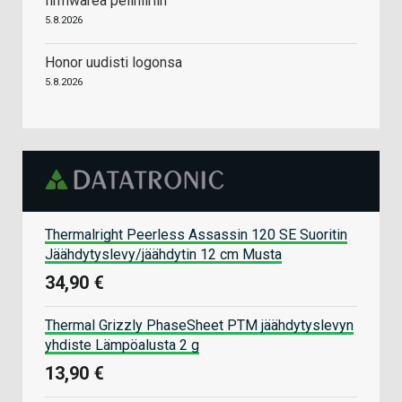
firmwarea pelihiiriin
5.8.2026
Honor uudisti logonsa
5.8.2026
Thermalright Peerless Assassin 120 SE Suoritin
Jäähdytyslevy/jäähdytin 12 cm Musta
34,90 €
Thermal Grizzly PhaseSheet PTM jäähdytyslevyn
yhdiste Lämpöalusta 2 g
13,90 €