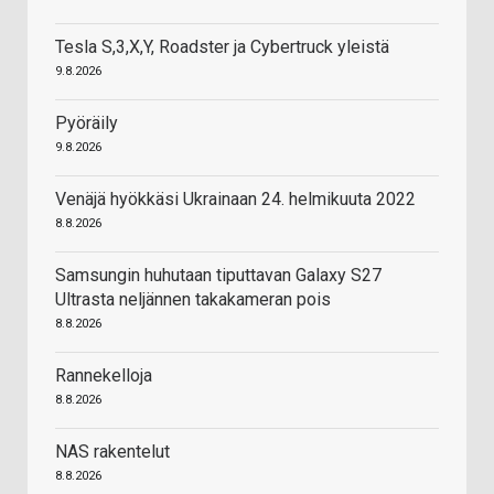
Tesla S,3,X,Y, Roadster ja Cybertruck yleistä
9.8.2026
Pyöräily
9.8.2026
Venäjä hyökkäsi Ukrainaan 24. helmikuuta 2022
8.8.2026
Samsungin huhutaan tiputtavan Galaxy S27
Ultrasta neljännen takakameran pois
8.8.2026
Rannekelloja
8.8.2026
NAS rakentelut
8.8.2026