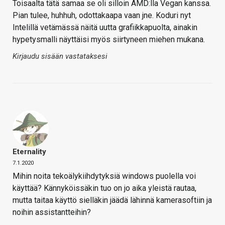
Toisaalta tätä samaa se oli silloin AMD:lla Vegan kanssa.
Pian tulee, huhhuh, odottakaapa vaan jne. Koduri nyt
Intelillä vetämässä näitä uutta grafiikkapuolta, ainakin
hypetysmalli näyttäisi myös siirtyneen miehen mukana.
Kirjaudu sisään vastataksesi
Eternality
7.1.2020
Mihin noita tekoälykiihdytyksiä windows puolella voi
käyttää? Kännyköissäkin tuo on jo aika yleistä rautaa,
mutta taitaa käyttö sielläkin jäädä lähinnä kamerasoftiin ja
noihin assistantteihin?