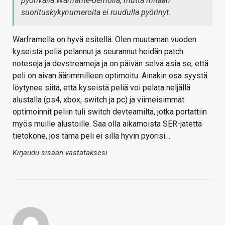
pyörivällä Warframe-demolla, mutta mitään
suorituskykynumeroita ei ruudulla pyörinyt.
Warframella on hyvä esitellä. Olen muutaman vuoden
kyseistä peliä pelannut ja seurannut heidän patch
noteseja ja devstreameja ja on päivän selvä asia se, että
peli on aivan äärimmilleen optimoitu. Ainakin osa syystä
löytynee siitä, että kyseistä peliä voi pelata neljällä
alustalla (ps4, xbox, switch ja pc) ja viimeisimmät
optimoinnit peliin tuli switch devteamiltä, jotka portattiin
myös muille alustoille. Saa olla aikamoista SER-jätettä
tietokone, jos tämä peli ei sillä hyvin pyörisi…
Kirjaudu sisään vastataksesi