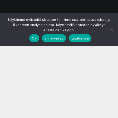
© S&J Media Oy
Käytämme evästeitä sivuston toiminnoissa, ominaisuuksissa ja
liikenteen analysoinnissa. Käyttämällä sivustoa hyväksyt
evästeiden käytön.
Ok
En hyväksy
Lisätietoja
;