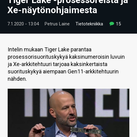
ARTIKKELIT
Xe-näytönohjaimesta
VIDEOT
7.1.2020 - 13:04
Petrus Laine
Tietotekniikka
15
TECHBBS
TIETOA
Intelin mukaan Tiger Lake parantaa
prosessorisuorituskykyä kaksinumeroisin luvuin
HINTA.FI
ja Xe-arkkitehtuuri tarjoaa kaksinkertaista
suorituskykyä aiempaan Gen11-arkkitehtuurin
KAUPPA
nähden.
VAIHDA TEEMA
HAKU