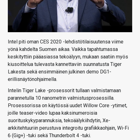
Intel piti oman CES 2020 -lehdistötilaisuutensa viime
yönä kahdelta Suomen aikaa. Vaikka tapahtumassa
keskityttiin pääasiassa tekoälyyn, mukaan saatiin myös
kiusoittelua tulevasta kannettaviin suunnatusta Tiger
Lakesta sekä ensimmäinen julkinen demo DG1-
erillisnäytönohjaimella.
Intelin Tiger Lake -prosessorit tullaan valmistamaan
parannetulla 10 nanometrin valmistusprosessilla.
Prosessorissa on käytössä uudet Willow Core -ytimet,
joille teaser-video lupaa kaksinumeroisia
suorituskykyparannuksia, tekoäälykiihdytin, Xe-
arkkitehtuuriin perustuva integroitu grafiikkaohjain, Wi-Fi
6 (Gig+) -tuki sekä Thunderbolt 4 -tuki.