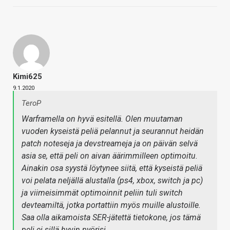
Kimi625
9.1.2020
TeroP
Warframella on hyvä esitellä. Olen muutaman
vuoden kyseistä peliä pelannut ja seurannut heidän
patch noteseja ja devstreameja ja on päivän selvä
asia se, että peli on aivan äärimmilleen optimoitu.
Ainakin osa syystä löytynee siitä, että kyseistä peliä
voi pelata neljällä alustalla (ps4, xbox, switch ja pc)
ja viimeisimmät optimoinnit peliin tuli switch
devteamiltä, jotka portattiin myös muille alustoille.
Saa olla aikamoista SER-jätettä tietokone, jos tämä
peli ei sillä hyvin pyörisi…