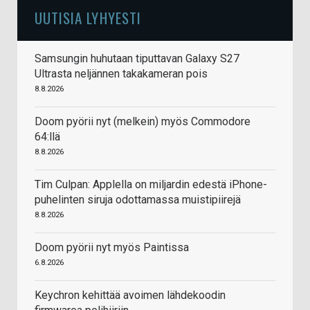
UUTISIA LYHYESTI
Samsungin huhutaan tiputtavan Galaxy S27
Ultrasta neljännen takakameran pois
8.8.2026
Doom pyörii nyt (melkein) myös Commodore
64:llä
8.8.2026
Tim Culpan: Applella on miljardin edestä iPhone-
puhelinten siruja odottamassa muistipiirejä
8.8.2026
Doom pyörii nyt myös Paintissa
6.8.2026
Keychron kehittää avoimen lähdekoodin