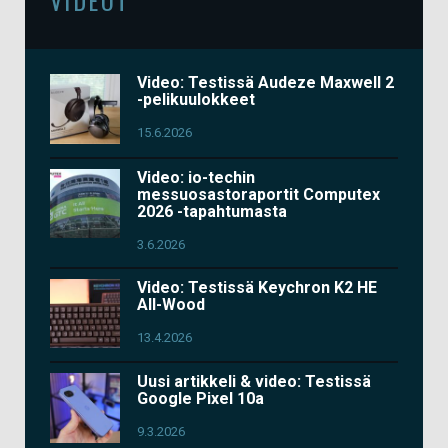
VIDEOT
Video: Testissä Audeze Maxwell 2
-pelikuulokkeet
15.6.2026
Video: io-techin
messuosastoraportit Computex
2026 -tapahtumasta
3.6.2026
Video: Testissä Keychron K2 HE
All-Wood
13.4.2026
Uusi artikkeli & video: Testissä
Google Pixel 10a
9.3.2026