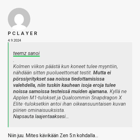
P C L A Y E R
4.9.2024
teemz sanoi
.
Kolmen viikon päästä kun koneet tulee myyntiin,
nähdään sitten puolueettomat testit.
Mutta ei
pörssiyritykset saa noissa tiedottamisissa
valehdella, niin tuskin kauhean isoja eroja tulee
noissa samoissa testeissä muiden ajamana.
Kyllä ne
Applen M1-tulokset ja Qualcommin Snapdragon X
Elite -tuloksetkin antoi ihan oikeansuuntaisen kuvan
piirien ominaisuuksista.
Napsauta laajentaaksesi…
Niin juu. Mites kävikään Zen 5:n kohdalla…