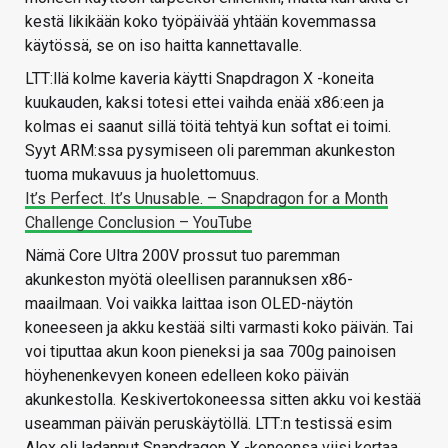
kestä likikään koko työpäivää yhtään kovemmassa
käytössä, se on iso haitta kannettavalle.
LTT:llä kolme kaveria käytti Snapdragon X -koneita
kuukauden, kaksi totesi ettei vaihda enää x86:een ja
kolmas ei saanut sillä töitä tehtyä kun softat ei toimi.
Syyt ARM:ssa pysymiseen oli paremman akunkeston
tuoma mukavuus ja huolettomuus.
It’s Perfect. It’s Unusable. – Snapdragon for a Month
Challenge Conclusion – YouTube
Nämä Core Ultra 200V prossut tuo paremman
akunkeston myötä oleellisen parannuksen x86-
maailmaan. Voi vaikka laittaa ison OLED-näytön
koneeseen ja akku kestää silti varmasti koko päivän. Tai
voi tiputtaa akun koon pieneksi ja saa 700g painoisen
höyhenenkevyen koneen edelleen koko päivän
akunkestolla. Keskivertokoneessa sitten akku voi kestää
useamman päivän peruskäytöllä. LTT:n testissä esim
Alex oli ladannut Snapdragon X -koneensa viisi kertaa