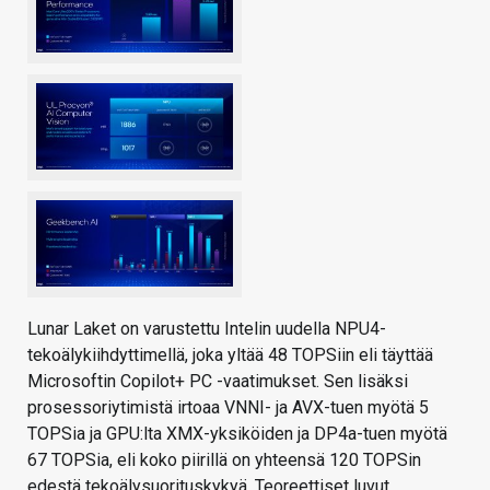
Lunar Laket on varustettu Intelin uudella NPU4-
tekoälykiihdyttimellä, joka yltää 48 TOPSiin eli täyttää
Microsoftin Copilot+ PC -vaatimukset. Sen lisäksi
prosessoriytimistä irtoaa VNNI- ja AVX-tuen myötä 5
TOPSia ja GPU:lta XMX-yksiköiden ja DP4a-tuen myötä
67 TOPSia, eli koko piirillä on yhteensä 120 TOPSin
edestä tekoälysuorituskykyä. Teoreettiset luvut