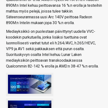
890M:n Intel kehuu peittoavansa 16 %:n erolla ja testeihin
mahtuu myös pelejä, joissa tulee takkiin.
Säteenseurannassa uusi Arc 140V peittoaa Radeon
890M:n Intelin mukaan jopa 30 %:n erolla.
Mediayksikkö on puolestaan päivittynyt uudella VVC-
koodekin purkutuella, jonka lisäksi tuettuina ovat
luonnollisesti vanhat tutut eli h.264/AVC, h.265/HEVC,
VP9 ja AV1 sekä pakkauksen että purun osalta.
Suorituskyvyn osalta Intel kehuu Lunar Laken
mediayksikön peittoavan transkoodauksessa
Qualcommin 82-142 % erolla ja AMD:n 38-47 %:n erolla.