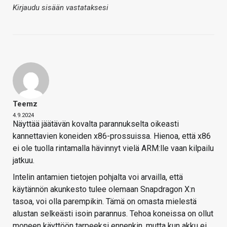
Kirjaudu sisään vastataksesi
Teemz
4.9.2024
Näyttää jäätävän kovalta parannukselta oikeasti
kannettavien koneiden x86-prossuissa. Hienoa, että x86
ei ole tuolla rintamalla hävinnyt vielä ARM:lle vaan kilpailu
jatkuu.
Intelin antamien tietojen pohjalta voi arvailla, että
käytännön akunkesto tulee olemaan Snapdragon X:n
tasoa, voi olla parempikin. Tämä on omasta mielestä
alustan selkeästi isoin parannus. Tehoa koneissa on ollut
moneen käyttöön tarpeeksi ennenkin, mutta kun akku ei