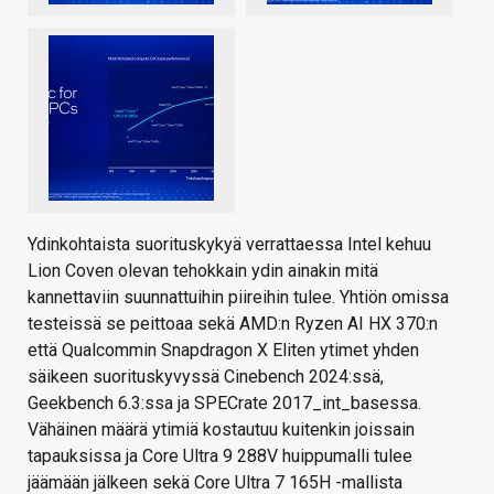
Ydinkohtaista suorituskykyä verrattaessa Intel kehuu
Lion Coven olevan tehokkain ydin ainakin mitä
kannettaviin suunnattuihin piireihin tulee. Yhtiön omissa
testeissä se peittoaa sekä AMD:n Ryzen AI HX 370:n
että Qualcommin Snapdragon X Eliten ytimet yhden
säikeen suorituskyvyssä Cinebench 2024:ssä,
Geekbench 6.3:ssa ja SPECrate 2017_int_basessa.
Vähäinen määrä ytimiä kostautuu kuitenkin joissain
tapauksissa ja Core Ultra 9 288V huippumalli tulee
jäämään jälkeen sekä Core Ultra 7 165H -mallista