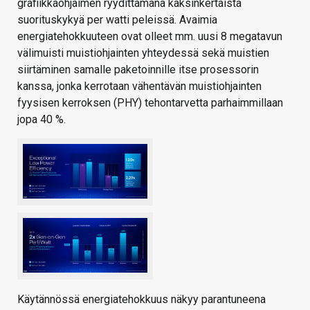
grafiikkaohjaimen ryydittämänä kaksinkertaista
suorituskykyä per watti peleissä. Avaimia
energiatehokkuuteen ovat olleet mm. uusi 8 megatavun
välimuisti muistiohjainten yhteydessä sekä muistien
siirtäminen samalle paketoinnille itse prosessorin
kanssa, jonka kerrotaan vähentävän muistiohjainten
fyysisen kerroksen (PHY) tehontarvetta parhaimmillaan
jopa 40 %.
Käytännössä energiatehokkuus näkyy parantuneena