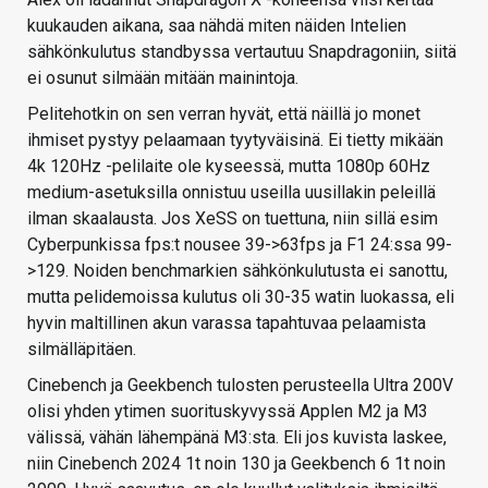
kuukauden aikana, saa nähdä miten näiden Intelien
sähkönkulutus standbyssa vertautuu Snapdragoniin, siitä
ei osunut silmään mitään mainintoja.
Pelitehotkin on sen verran hyvät, että näillä jo monet
ihmiset pystyy pelaamaan tyytyväisinä. Ei tietty mikään
4k 120Hz -pelilaite ole kyseessä, mutta 1080p 60Hz
medium-asetuksilla onnistuu useilla uusillakin peleillä
ilman skaalausta. Jos XeSS on tuettuna, niin sillä esim
Cyberpunkissa fps:t nousee 39->63fps ja F1 24:ssa 99-
>129. Noiden benchmarkien sähkönkulutusta ei sanottu,
mutta pelidemoissa kulutus oli 30-35 watin luokassa, eli
hyvin maltillinen akun varassa tapahtuvaa pelaamista
silmälläpitäen.
Cinebench ja Geekbench tulosten perusteella Ultra 200V
olisi yhden ytimen suorituskyvyssä Applen M2 ja M3
välissä, vähän lähempänä M3:sta. Eli jos kuvista laskee,
niin Cinebench 2024 1t noin 130 ja Geekbench 6 1t noin