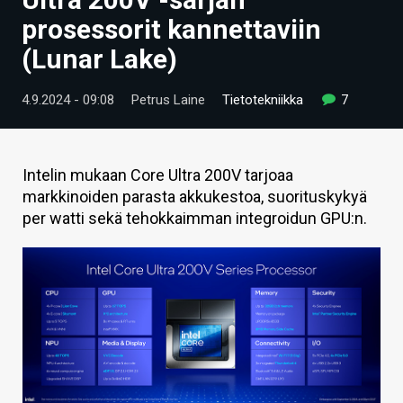
ARTIKKELIT
prosessorit kannettaviin
(Lunar Lake)
VIDEOT
TECHBBS
4.9.2024 - 09:08
Petrus Laine
Tietotekniikka
7
TIETOA
HINTA.FI
Intelin mukaan Core Ultra 200V tarjoaa
markkinoiden parasta akkukestoa, suorituskykyä
KAUPPA
per watti sekä tehokkaimman integroidun GPU:n.
VAIHDA TEEMA
HAKU