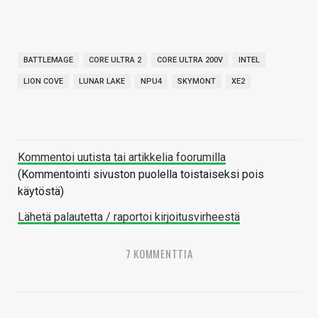
BATTLEMAGE
CORE ULTRA 2
CORE ULTRA 200V
INTEL
LION COVE
LUNAR LAKE
NPU4
SKYMONT
XE2
Kommentoi uutista tai artikkelia foorumilla
(Kommentointi sivuston puolella toistaiseksi pois
käytöstä)
Lähetä palautetta / raportoi kirjoitusvirheestä
7 KOMMENTTIA