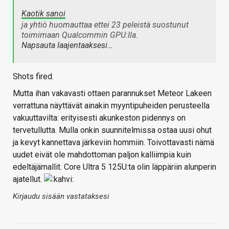
Kaotik sanoi
ja yhtiö huomauttaa ettei 23 peleistä suostunut
toimimaan Qualcommin GPU:lla.
Napsauta laajentaaksesi…
Shots fired.
Mutta ihan vakavasti ottaen parannukset Meteor Lakeen
verrattuna näyttävät ainakin myyntipuheiden perusteella
vakuuttavilta: erityisesti akunkeston pidennys on
tervetullutta. Mulla onkin suunnitelmissa ostaa uusi ohut
ja kevyt kannettava järkeviin hommiin. Toivottavasti nämä
uudet eivät ole mahdottoman paljon kalliimpia kuin
edeltäjämallit. Core Ultra 5 125U:ta olin läppäriin alunperin
ajatellut.
Kirjaudu sisään vastataksesi