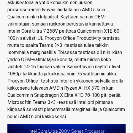
akkukestona ja yhtiö kehuukin sen uusien
prosessoreiden lyövän laudalta niin AMD:n kuin
Qualcomminkin kilpailijat. Käyttäen saman OEM-
valmistajan samaan runkoon perustuvia kannettavia,
Intelin Core Ultra 7 268V peittoaa Qualcommin X1E-80-
100:n selvästi UL Procyon Office Productivity testissä,
mutta toisaalta Teams 3×3 -testissä tulee takkiin
isommalla marginaalilla. Toisessa testissä oli niin ikään
yhden OEM-valmistajan koneita, mutta niiden koko
vaihteli 14-16 tuuman välillä. Kannettavien näytöt olivat
1080p-tarkkuutta ja kaikissa noin 75 wattitunnin akku.
Procyon Office -testissä Intel oli ykkönen selvällä erolla
kakkosena tulevaan AMD:n Ryzen AI HX 370:iin kun
Qualcommin Snapdragon X Elite X1E-78-100 piti perää.
Microsoftin Teams 3×3 -testissä Intel piti pintansa
kärjessä selvästi pienemmällä marginaalilla ja Qualcomm
nousi AMD:n ohi kakkoseksi.