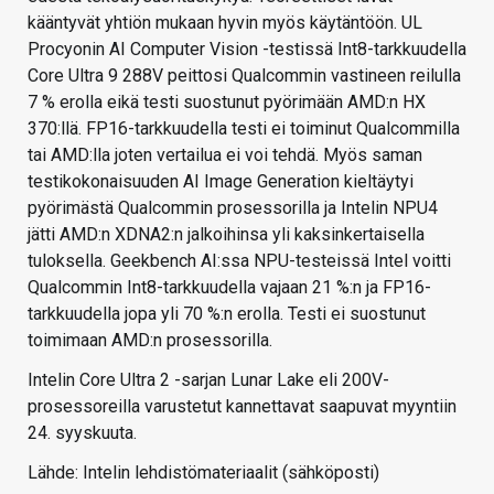
kääntyvät yhtiön mukaan hyvin myös käytäntöön. UL
Procyonin AI Computer Vision -testissä Int8-tarkkuudella
Core Ultra 9 288V peittosi Qualcommin vastineen reilulla
7 % erolla eikä testi suostunut pyörimään AMD:n HX
370:llä. FP16-tarkkuudella testi ei toiminut Qualcommilla
tai AMD:lla joten vertailua ei voi tehdä. Myös saman
testikokonaisuuden AI Image Generation kieltäytyi
pyörimästä Qualcommin prosessorilla ja Intelin NPU4
jätti AMD:n XDNA2:n jalkoihinsa yli kaksinkertaisella
tuloksella. Geekbench AI:ssa NPU-testeissä Intel voitti
Qualcommin Int8-tarkkuudella vajaan 21 %:n ja FP16-
tarkkuudella jopa yli 70 %:n erolla. Testi ei suostunut
toimimaan AMD:n prosessorilla.
Intelin Core Ultra 2 -sarjan Lunar Lake eli 200V-
prosessoreilla varustetut kannettavat saapuvat myyntiin
24. syyskuuta.
Lähde: Intelin lehdistömateriaalit (sähköposti)