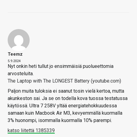
Teemz
5.9.2024
Nyt onkin heti tullut jo ensimmäisiä puolueettomia
arvosteluita.
The Laptop with The LONGEST Battery (youtube.com)
Paljon muita tuloksia ei saanut tosin vielä kertoa, mutta
akunkeston sai. Ja se on todella kova tuossa testatussa
käytössä. Ultra 7 258V yltää energiatehokkuudessa
samaan kuin Macbook Air M3, kevyemmällä kuormalla
3% huonompi, isommalla kuormalla 10% parempi.
katso liitettä 1385339