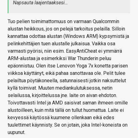
Napsauta laajentaaksesi…
Tuo pelien toimimattomuus on varmaan Qualcommin
alustan heikkous, jos on pelejä tarkoitus pelailla. Silloin
kannattaa odottaa alustan (Windows ARM) kypsymistä ja
pelinkehittäjien tuen alustalle julkaisua. Vaikka osa
varmasti pyörisi, niin esim. EasyAntiCheat ei ymmärrä
ARM-alustaa ja esimerkiksi War Thunderin peluu
epäonnistuu. Olen itse Lenovon Yoga 7x konetta parisen
viikkoa käyttänyt, eikä pahaa sanottavaa ole. Pelit tulee
pelailtua pöytäkoneella, satunnaisesti jotkin naksuttelut
kyllä toimivat. Muuten mediankulutuksessa, netin
selailussa, kirjoittelussa jne. laite on aivan ehdoton.
Toivottavasti Intel ja AMD saisivat saman ihmeen omille
alustoilleen, kuin mitä tällä on tullut huomattua. Laite ei
kevyessä käytössä kuumene ollenkaan eikä edes
tuulettimet käynnisty. Se on jotain, joka Intel-koneista on
uupunut.