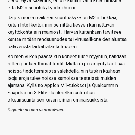
2900. Hyvä saavutus, en ole kuullut valituksia ihmisiltä
että M2:n suoritukyky olisi huono.
Ja jos monen säikeen suorituskyky on M3:n luokkaa,
kuten Intel kertoi, niin se riittää kevyen kannettavan
käyttökohteisiin mainiosti. Harvan kuitenkaan tarvitsee
kantaa mitään rendausnodea tai virtuaalikoneiden alustaa
palaverista tai kahvilasta toiseen.
Kolmen viikon päästä kun koneet tulee myyntiin, nähdään
sitten puolueettomat testit. Mutta ei pörssiyritykset saa
noissa tiedottamisissa valehdella, niin tuskin kauhean
isoja eroja tulee noissa samoissa testeissä muiden
ajamana. Kyllä ne Applen M1-tulokset ja Qualcommin
Snapdragon X Elite -tuloksetkin antoi ihan
oikeansuuntaisen kuvan piirien ominaisuuksista.
Kirjaudu sisään vastataksesi