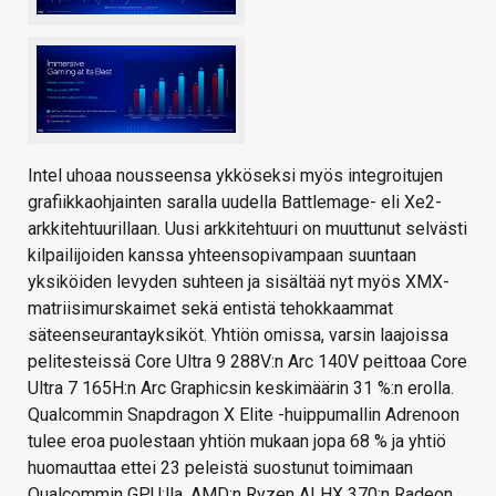
Intel uhoaa nousseensa ykköseksi myös integroitujen
grafiikkaohjainten saralla uudella Battlemage- eli Xe2-
arkkitehtuurillaan. Uusi arkkitehtuuri on muuttunut selvästi
kilpailijoiden kanssa yhteensopivampaan suuntaan
yksiköiden levyden suhteen ja sisältää nyt myös XMX-
matriisimurskaimet sekä entistä tehokkaammat
säteenseurantayksiköt. Yhtiön omissa, varsin laajoissa
pelitesteissä Core Ultra 9 288V:n Arc 140V peittoaa Core
Ultra 7 165H:n Arc Graphicsin keskimäärin 31 %:n erolla.
Qualcommin Snapdragon X Elite -huippumallin Adrenoon
tulee eroa puolestaan yhtiön mukaan jopa 68 % ja yhtiö
huomauttaa ettei 23 peleistä suostunut toimimaan
Qualcommin GPU:lla. AMD:n Ryzen AI HX 370:n Radeon