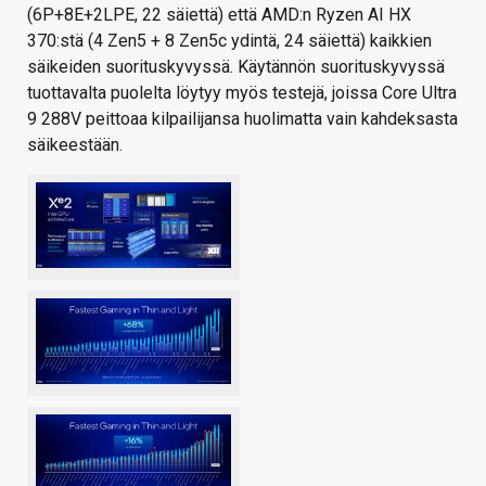
(6P+8E+2LPE, 22 säiettä) että AMD:n Ryzen AI HX
370:stä (4 Zen5 + 8 Zen5c ydintä, 24 säiettä) kaikkien
säikeiden suorituskyvyssä. Käytännön suorituskyvyssä
tuottavalta puolelta löytyy myös testejä, joissa Core Ultra
9 288V peittoaa kilpailijansa huolimatta vain kahdeksasta
säikeestään.