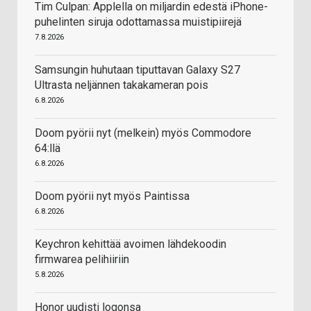
Tim Culpan: Applella on miljardin edestä iPhone-
puhelinten siruja odottamassa muistipiirejä
7.8.2026
Samsungin huhutaan tiputtavan Galaxy S27
Ultrasta neljännen takakameran pois
6.8.2026
Doom pyörii nyt (melkein) myös Commodore
64:llä
6.8.2026
Doom pyörii nyt myös Paintissa
6.8.2026
Keychron kehittää avoimen lähdekoodin
firmwarea pelihiiriin
5.8.2026
Honor uudisti logonsa