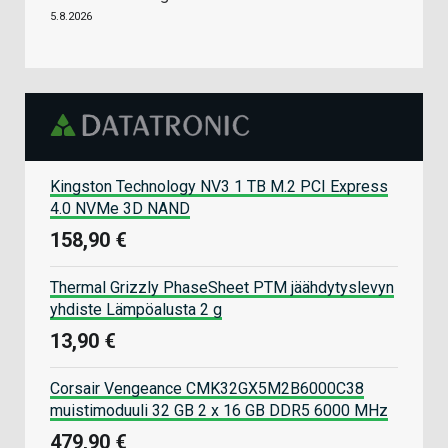
5.8.2026
Kingston Technology NV3 1 TB M.2 PCI Express
4.0 NVMe 3D NAND
158,90 €
Thermal Grizzly PhaseSheet PTM jäähdytyslevyn
yhdiste Lämpöalusta 2 g
13,90 €
Corsair Vengeance CMK32GX5M2B6000C38
muistimoduuli 32 GB 2 x 16 GB DDR5 6000 MHz
479,90 €