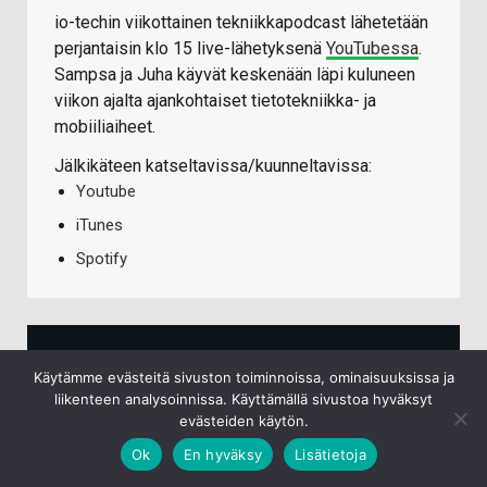
io-techin viikottainen tekniikkapodcast lähetetään
perjantaisin klo 15 live-lähetyksenä
YouTubessa
.
Sampsa ja Juha käyvät keskenään läpi kuluneen
viikon ajalta ajankohtaiset tietotekniikka- ja
mobiiliaiheet.
Jälkikäteen katseltavissa/kuunneltavissa:
Youtube
iTunes
Spotify
TECHBBS UUSIMMAT VIESTIT
Käytämme evästeitä sivuston toiminnoissa, ominaisuuksissa ja
liikenteen analysoinnissa. Käyttämällä sivustoa hyväksyt
evästeiden käytön.
Mikä ärsyttää kanssa-autoilijoissa?
7.8.2026
Ok
En hyväksy
Lisätietoja