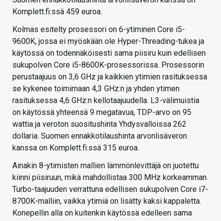
Komplett.fi:ssä 459 euroa.
Kolmas esitelty prosessori on 6-ytiminen Core i5-
9600K, jossa ei myöskään ole Hyper-Threading-tukea ja
käytössä on todennäköisesti sama piisiru kuin edellisen
sukupolven Core i5-8600K-prosessorissa. Prosessorin
perustaajuus on 3,6 GHz ja kaikkien ytimien rasituksessa
se kykenee toimimaan 4,3 GHz:n ja yhden ytimen
rasituksessa 4,6 GHz:n kellotaajuudella. L3-välimuistia
on käytössä yhteensä 9 megatavua, TDP-arvo on 95
wattia ja veroton suositushinta Yhdysvalloissa 262
dollaria. Suomen ennakkotilaushinta arvonlisäveron
kanssa on Komplett.fi:ssä 315 euroa.
Ainakin 8-ytimisten mallien lämmönlevittäjä on juotettu
kiinni piisiruun, mikä mahdollistaa 300 MHz korkeamman
Turbo-taajuuden verrattuna edellisen sukupolven Core i7-
8700K-malliin, vaikka ytimiä on lisätty kaksi kappaletta.
Konepellin alla on kuitenkin käytössä edelleen sama