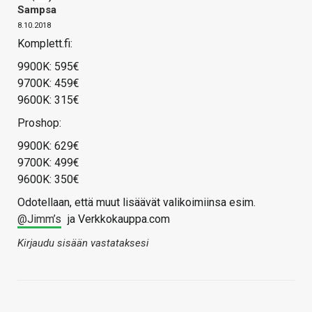
Sampsa
8.10.2018
Komplett.fi:
9900K: 595€
9700K: 459€
9600K: 315€
Proshop:
9900K: 629€
9700K: 499€
9600K: 350€
Odotellaan, että muut lisäävät valikoimiinsa esim.
@Jimm’s
ja Verkkokauppa.com
Kirjaudu sisään vastataksesi