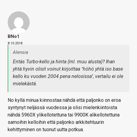
BNo1
8.10.2018
Alensia
Entäs Turbo-kello ja hinta (ml. muu alusta)? Ihan
yhtä hyvin olisit voinut kirjoittaa "höhö yhtä iso base
kello ku vuoden 2004 pena nelosissa", vertailu ei ole
mielekästä.
No kyllä minua kiinnostaa nähdä että paljonko on eroa
syntynyt neljässä vuodessa ja olisi mielenkiintoista
nähdä 5960X ylikellotettuna tai 9900K alikellotettuna
samoihin kelloihin että paljonko arkkitehtuurin
kehittyminen on tuonut uutta potkua.