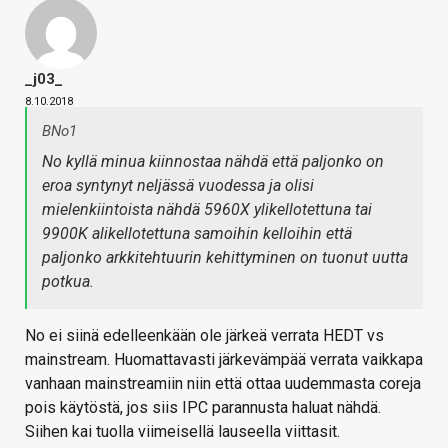
_j03_
8.10.2018
BNo1
No kyllä minua kiinnostaa nähdä että paljonko on
eroa syntynyt neljässä vuodessa ja olisi
mielenkiintoista nähdä 5960X ylikellotettuna tai
9900K alikellotettuna samoihin kelloihin että
paljonko arkkitehtuurin kehittyminen on tuonut uutta
potkua.
No ei siinä edelleenkään ole järkeä verrata HEDT vs
mainstream. Huomattavasti järkevämpää verrata vaikkapa
vanhaan mainstreamiin niin että ottaa uudemmasta coreja
pois käytöstä, jos siis IPC parannusta haluat nähdä.
Siihen kai tuolla viimeisellä lauseella viittasit.