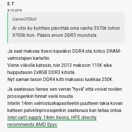
E.T
8.10.2018
GameOfSkill
Ai vitsi ku kutittais päivittää oma vanha 3570k tohon
9700k:hon. Pääsis eroon DDR3 muistista
Ja saat maksaa itsesi kipeäksi DDR4:stä, kiitos DRAM-
valmistajien kartellin.
Viime viikolla katsoin, niin 2013 maksoin 115€ aika
huipputason 2x8GB DDR3 kitistä.
Nyt saman tason DDR4 kitti maksaisi luokkaa 250€.
Ja saatavuus lienee sen verran "hyvä" että voivat noiden
prossujenkin hinnat vielä nousta.
Intelin 14nm valmistuskapasiteetin puutteen takia kovan
katteen palvelinprossujenkin saatavuus kun taitaa ontua.
Intel can’t supply 14nm Xeons, HPE directly
recommends AMD Epyc