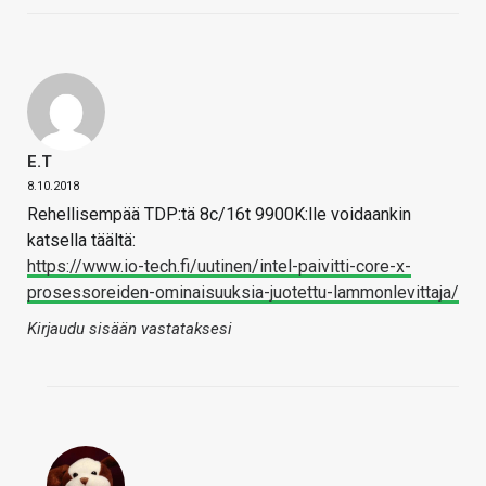
E.T
8.10.2018
Rehellisempää TDP:tä 8c/16t 9900K:lle voidaankin
katsella täältä:
https://www.io-tech.fi/uutinen/intel-paivitti-core-x-
prosessoreiden-ominaisuuksia-juotettu-lammonlevittaja/
Kirjaudu sisään vastataksesi