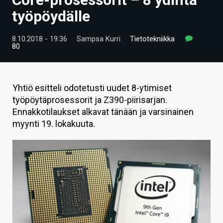
ARTIKKELIT
työpöydälle
VIDEOT
8.10.2018 - 19:36
Sampsa Kurri
Tietotekniikka
80
TECHBBS
TIETOA
Yhtiö esitteli odotetusti uudet 8-ytimiset
HINTA.FI
työpöytäprosessorit ja Z390-piirisarjan.
Ennakkotilaukset alkavat tänään ja varsinainen
KAUPPA
myynti 19. lokakuuta.
VAIHDA TEEMA
HAKU