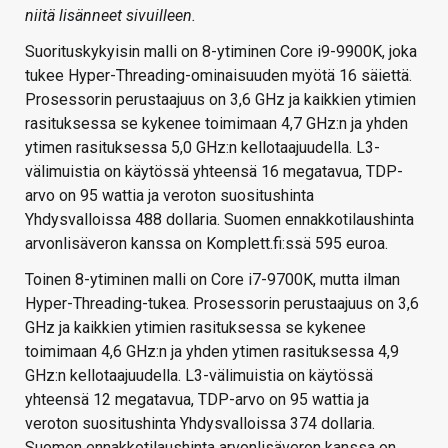
niitä lisänneet sivuilleen.
Suorituskykyisin malli on 8-ytiminen Core i9-9900K, joka
tukee Hyper-Threading-ominaisuuden myötä 16 säiettä.
Prosessorin perustaajuus on 3,6 GHz ja kaikkien ytimien
rasituksessa se kykenee toimimaan 4,7 GHz:n ja yhden
ytimen rasituksessa 5,0 GHz:n kellotaajuudella. L3-
välimuistia on käytössä yhteensä 16 megatavua, TDP-
arvo on 95 wattia ja veroton suositushinta
Yhdysvalloissa 488 dollaria. Suomen ennakkotilaushinta
arvonlisäveron kanssa on Komplett.fi:ssä 595 euroa.
Toinen 8-ytiminen malli on Core i7-9700K, mutta ilman
Hyper-Threading-tukea. Prosessorin perustaajuus on 3,6
GHz ja kaikkien ytimien rasituksessa se kykenee
toimimaan 4,6 GHz:n ja yhden ytimen rasituksessa 4,9
GHz:n kellotaajuudella. L3-välimuistia on käytössä
yhteensä 12 megatavua, TDP-arvo on 95 wattia ja
veroton suositushinta Yhdysvalloissa 374 dollaria.
Suomen ennakkotilaushinta arvonlisäveron kanssa on