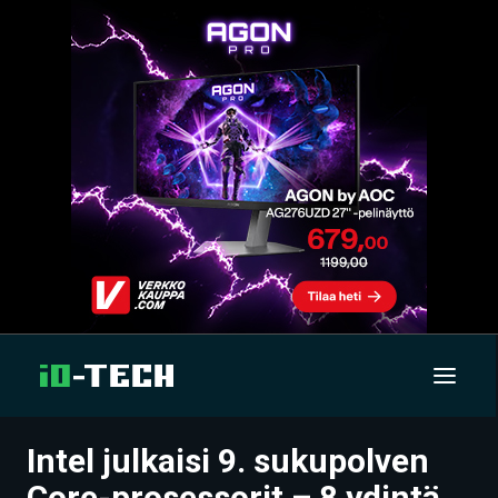
Intel julkaisi 9. sukupolven
UUTISET
Core-prosessorit – 8 ydintä