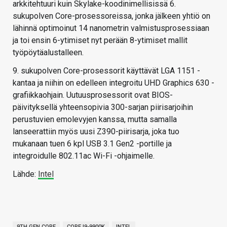
arkkitehtuuri kuin Skylake-koodinimellisissä 6.
sukupolven Core-prosessoreissa, jonka jälkeen yhtiö on
lähinnä optimoinut 14 nanometrin valmistusprosessiaan
ja toi ensin 6-ytimiset nyt perään 8-ytimiset mallit
työpöytäalustalleen.
9. sukupolven Core-prosessorit käyttävät LGA 1151 -
kantaa ja niihin on edelleen integroitu UHD Graphics 630 -
grafiikkaohjain. Uutuusprosessorit ovat BIOS-
päivityksellä yhteensopivia 300-sarjan piirisarjoihin
perustuvien emolevyjen kanssa, mutta samalla
lanseerattiin myös uusi Z390-piirisarja, joka tuo
mukanaan tuen 6 kpl USB 3.1 Gen2 -portille ja
integroidulle 802.11ac Wi-Fi -ohjaimelle.
Lähde:
Intel
9TH GEN CORE
CORE I9-9900K
INTEL