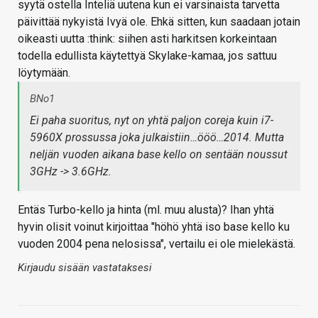
syytä ostella Inteliä uutena kun ei varsinaista tarvetta
päivittää nykyistä Ivyä ole. Ehkä sitten, kun saadaan jotain
oikeasti uutta :think: siihen asti harkitsen korkeintaan
todella edullista käytettyä Skylake-kamaa, jos sattuu
löytymään.
BNo1
Ei paha suoritus, nyt on yhtä paljon coreja kuin i7-
5960X prossussa joka julkaistiin…ööö…2014. Mutta
neljän vuoden aikana base kello on sentään noussut
3GHz -> 3.6GHz.
Entäs Turbo-kello ja hinta (ml. muu alusta)? Ihan yhtä
hyvin olisit voinut kirjoittaa "höhö yhtä iso base kello ku
vuoden 2004 pena nelosissa", vertailu ei ole mielekästä.
Kirjaudu sisään vastataksesi