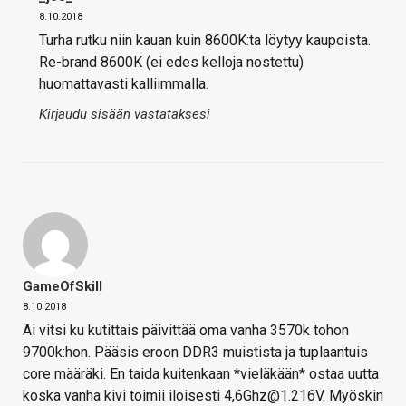
8.10.2018
Turha rutku niin kauan kuin 8600K:ta löytyy kaupoista.
Re-brand 8600K (ei edes kelloja nostettu)
huomattavasti kalliimmalla.
Kirjaudu sisään vastataksesi
GameOfSkill
8.10.2018
Ai vitsi ku kutittais päivittää oma vanha 3570k tohon
9700k:hon. Pääsis eroon DDR3 muistista ja tuplaantuis
core määräki. En taida kuitenkaan *vieläkään* ostaa uutta
koska vanha kivi toimii iloisesti 4,6Ghz@1.216V. Myöskin