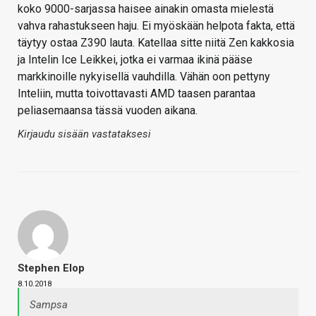
koko 9000-sarjassa haisee ainakin omasta mielestä
vahva rahastukseen haju. Ei myöskään helpota fakta, että
täytyy ostaa Z390 lauta. Katellaa sitte niitä Zen kakkosia
ja Intelin Ice Leikkei, jotka ei varmaa ikinä pääse
markkinoille nykyisellä vauhdilla. Vähän oon pettyny
Inteliin, mutta toivottavasti AMD taasen parantaa
peliasemaansa tässä vuoden aikana.
Kirjaudu sisään vastataksesi
Stephen Elop
8.10.2018
Sampsa