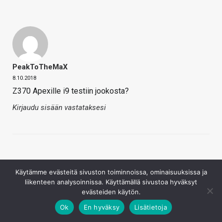
PeakToTheMaX
8.10.2018
Z370 Apexille i9 testiin jookosta?
Kirjaudu sisään vastataksesi
Käytämme evästeitä sivuston toiminnoissa, ominaisuuksissa ja
liikenteen analysoinnissa. Käyttämällä sivustoa hyväksyt
evästeiden käytön.
Fortzon
Ok
En hyväksy
Lisätietoja
8.10.2018