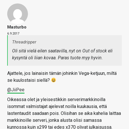
Masturbo
6.9.2017
Threadripper
Oli sitä vielä eilen saatavilla, nyt on Out of stock eli
kysyntä oli liian kovaa. Paras tuote myy hyvin.
Ajattele, jos lainaisin tämän johinkin Vega-ketjuun, miltä
se kuulostaisi siellä?
@JiiPee
Oikeassa olet ja yleisestikkin serverimarkkinoilla
isommat valmistajat ajelevat noilla kuukausia, että
lastentaudit saadaan pois. Olisihan se aika kahelia laittaa
markkinoille serveri, jonka alusta olisi samassa
kunnossa kuin x299 tai edes x370 olivat julkaisussa.