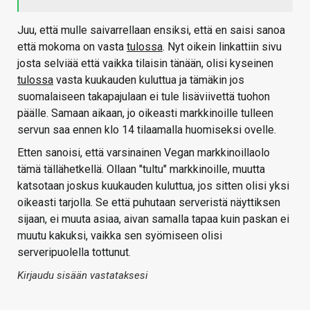
Juu, että mulle saivarrellaan ensiksi, että en saisi sanoa
että mokoma on vasta
tulossa
. Nyt oikein linkattiin sivu
josta selviää että vaikka tilaisin tänään, olisi kyseinen
tulossa
vasta kuukauden kuluttua ja tämäkin jos
suomalaiseen takapajulaan ei tule lisäviivettä tuohon
päälle. Samaan aikaan, jo oikeasti markkinoille tulleen
servun saa ennen klo 14 tilaamalla huomiseksi ovelle.
Etten sanoisi, että varsinainen Vegan markkinoillaolo
tämä tällähetkellä. Ollaan "tultu" markkinoille, muutta
katsotaan joskus kuukauden kuluttua, jos sitten olisi yksi
oikeasti tarjolla. Se että puhutaan serveristä näyttiksen
sijaan, ei muuta asiaa, aivan samalla tapaa kuin paskan ei
muutu kakuksi, vaikka sen syömiseen olisi
serveripuolella tottunut.
Kirjaudu sisään vastataksesi