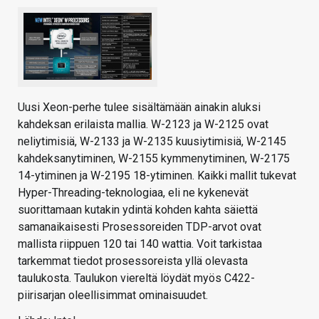
Uusi Xeon-perhe tulee sisältämään ainakin aluksi
kahdeksan erilaista mallia. W-2123 ja W-2125 ovat
neliytimisiä, W-2133 ja W-2135 kuusiytimisiä, W-2145
kahdeksanytiminen, W-2155 kymmenytiminen, W-2175
14-ytiminen ja W-2195 18-ytiminen. Kaikki mallit tukevat
Hyper-Threading-teknologiaa, eli ne kykenevät
suorittamaan kutakin ydintä kohden kahta säiettä
samanaikaisesti Prosessoreiden TDP-arvot ovat
mallista riippuen 120 tai 140 wattia. Voit tarkistaa
tarkemmat tiedot prosessoreista yllä olevasta
taulukosta. Taulukon viereltä löydät myös C422-
piirisarjan oleellisimmat ominaisuudet.