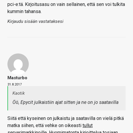
pci-e:tä. Kirjoitusasu on vain sellainen, että sen voi tulkita
kummin tahansa.
Kirjaudu sisään vastataksesi
Masturbo
31.8.2017
Kaotik
Öö, Epycit julkaistiin ajat sitten ja ne on jo saatavilla
Siitä että kyseinen on julkaistu ja saatavilla on vielä pitkä
matka siihen, että vehke on oikeasti
tullut
serverimarkkinoille. Huomimatonta kirjoittelua tosiaan