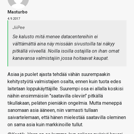
Masturbo
4.9.2017
JiiPee
Se kalusto mitä menee datacentereihin ei
välttämättä aina näy missään sivustoilla tai näkyy
pitkällä viiveellä. Noilla isoilla ostajilla on ihan omat
kanavansa valmistajiin jossa hoitaavat kaupat.
Asiaa ja puolet ajasta tehdää vähän suurempaakin
kehitystyötä valmistajien osalta, ennen kuin tuota edes
laitetaan loppukäyttäjille. Suurempi osa ei allalla koskisi
näihin ensimmäisiin "saatavilla oleviin" pitkällä
tikullakaan, peläten pieniäkin ongelmia. Mutta meneppä
sanomaan asia ääneen, niin varmasti tullaan
saivartelemaan, että hänen mielestää saatavilla oleminen
on sama asia kuin markkinoille tullut.