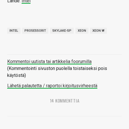
Lähde:
Intel
INTEL
PROSESSORIT
SKYLAKE-SP
XEON
XEON W
Kommentoi uutista tai artikkelia foorumilla
(Kommentointi sivuston puolella toistaiseksi pois
käytöstä)
Lähetä palautetta / raportoi kirjoitusvirheestä
14 KOMMENTTIA