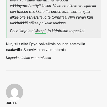
eilen, kun tulee näemmmä helposti
väärinymmärrettyä kaikki. Vaan en oikein voi ajatella
sen tulleen markkinoille, ennen kuin valmistajilla
alkaa olla servereita joita toimittaa. Niin vähän kun
tilkkitäkkiä näkee palvelinsaleissa.
Pci-e-"linjoista"
@zepi
jo kirjoittikin tarpeeksi.
Niin, siis niitä Epyc-palvelimia on ihan saatavilla
saatavilla, SuperMicron valmistamia
Kirjaudu sisään vastataksesi
JiiPee