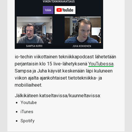
io-techin viikottainen tekniikkapodcast lähetetään
perjantaisin klo 15 live-lähetyksenä
YouTubessa
.
Sampsa ja Juha käyvät keskenään läpi kuluneen
viikon ajalta ajankohtaiset tietotekniikka- ja
mobiiliaiheet.
Jälkikäteen katseltavissa/kuunneltavissa:
Youtube
iTunes
Spotify