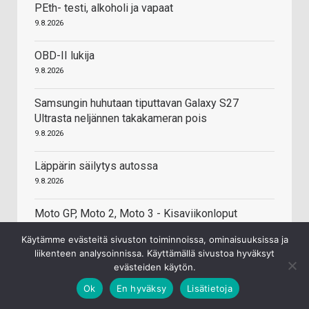
PEth- testi, alkoholi ja vapaat
9.8.2026
OBD-II lukija
9.8.2026
Samsungin huhutaan tiputtavan Galaxy S27
Ultrasta neljännen takakameran pois
9.8.2026
Läppärin säilytys autossa
9.8.2026
Moto GP, Moto 2, Moto 3 - Kisaviikonloput
9.8.2026
Käytämme evästeitä sivuston toiminnoissa, ominaisuuksissa ja
liikenteen analysoinnissa. Käyttämällä sivustoa hyväksyt
evästeiden käytön.
Ok
En hyväksy
Lisätietoja
HINTA.FI HINTAVERTAILU