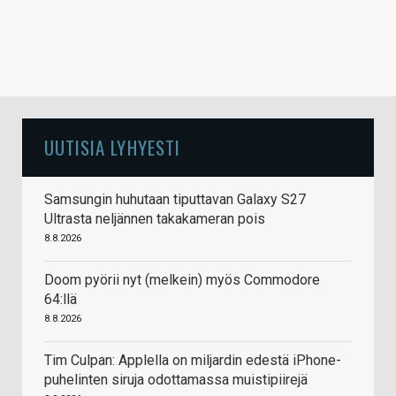
UUTISIA LYHYESTI
Samsungin huhutaan tiputtavan Galaxy S27
Ultrasta neljännen takakameran pois
8.8.2026
Doom pyörii nyt (melkein) myös Commodore
64:llä
8.8.2026
Tim Culpan: Applella on miljardin edestä iPhone-
puhelinten siruja odottamassa muistipiirejä