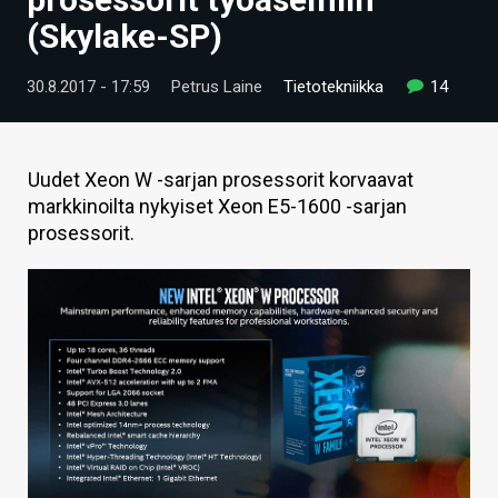
ARTIKKELIT
(Skylake-SP)
VIDEOT
30.8.2017 - 17:59
Petrus Laine
Tietotekniikka
14
TECHBBS
TIETOA
Uudet Xeon W -sarjan prosessorit korvaavat
markkinoilta nykyiset Xeon E5-1600 -sarjan
HINTA.FI
prosessorit.
KAUPPA
VAIHDA TEEMA
HAKU