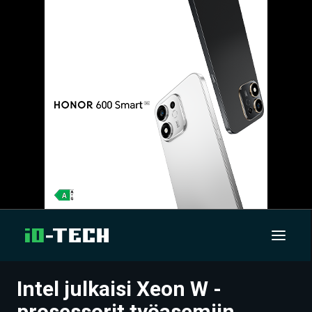
Intel julkaisi Xeon W -
UUTISET
prosessorit työasemiin