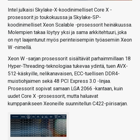
Intel julkaisi Skylake-X-koodinimelliset Core X -
prosessorit jo toukokuussa ja Skylake-SP-
koodinimelliset Xeon Scalable -prosessorit heinäkuussa.
Molempien takaa löytyy yksi ja sama arkkitehtuuri, joka
on nyt laajentunut myös perinteisempiin työasemiin Xeon
W -nimellä.
Xeon W -sarjan prosessorit sisältävät parhaimmillaan 18
Hyper-Threading-teknologiaa tukevaa ydintä, tuen AVX-
512-käskyille, nelikanavaisen, ECC-tuellisen DDR4-
muistiohjaimen sekä 48 PCI Express 3.0 -linjaa.
Prosessorit sopivat samaan LGA 2066 -kantaan, kuin
uudet Core X -prosessorit, mutta haluavat
kumppanikseen Xeoneille suunnitellun C422-piirisarjan.