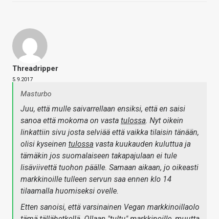
Threadripper
5.9.2017
Masturbo
Juu, että mulle saivarrellaan ensiksi, että en saisi
sanoa että mokoma on vasta
tulossa
. Nyt oikein
linkattiin sivu josta selviää että vaikka tilaisin tänään,
olisi kyseinen
tulossa
vasta kuukauden kuluttua ja
tämäkin jos suomalaiseen takapajulaan ei tule
lisäviivettä tuohon päälle. Samaan aikaan, jo oikeasti
markkinoille tulleen servun saa ennen klo 14
tilaamalla huomiseksi ovelle.
Etten sanoisi, että varsinainen Vegan markkinoillaolo
tämä tällähetkellä. Ollaan "tultu" markkinoille, muutta