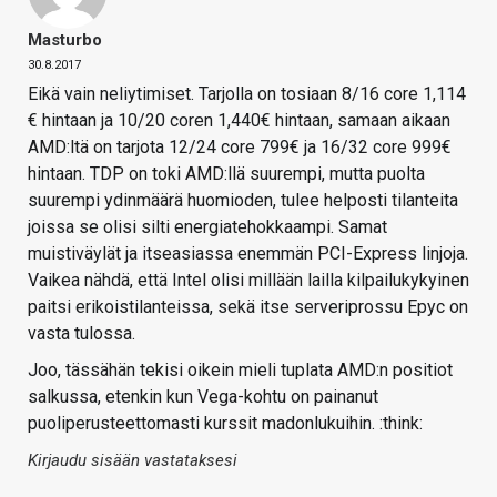
Masturbo
30.8.2017
Eikä vain neliytimiset. Tarjolla on tosiaan 8/16 core 1,114
€ hintaan ja 10/20 coren 1,440€ hintaan, samaan aikaan
AMD:ltä on tarjota 12/24 core 799€ ja 16/32 core 999€
hintaan. TDP on toki AMD:llä suurempi, mutta puolta
suurempi ydinmäärä huomioden, tulee helposti tilanteita
joissa se olisi silti energiatehokkaampi. Samat
muistiväylät ja itseasiassa enemmän PCI-Express linjoja.
Vaikea nähdä, että Intel olisi millään lailla kilpailukykyinen
paitsi erikoistilanteissa, sekä itse serveriprossu Epyc on
vasta tulossa.
Joo, tässähän tekisi oikein mieli tuplata AMD:n positiot
salkussa, etenkin kun Vega-kohtu on painanut
puoliperusteettomasti kurssit madonlukuihin. :think:
Kirjaudu sisään vastataksesi