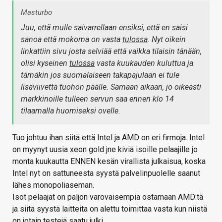
Masturbo
Juu, että mulle saivarrellaan ensiksi, että en saisi
sanoa että mokoma on vasta
tulossa
. Nyt oikein
linkattiin sivu josta selviää että vaikka tilaisin tänään,
olisi kyseinen
tulossa
vasta kuukauden kuluttua ja
tämäkin jos suomalaiseen takapajulaan ei tule
lisäviivettä tuohon päälle. Samaan aikaan, jo oikeasti
markkinoille tulleen servun saa ennen klo 14
tilaamalla huomiseksi ovelle.
Tuo johtuu ihan siitä että Intel ja AMD on eri firmoja. Intel
on myynyt uusia xeon gold jne kiviä isoille pelaajille jo
monta kuukautta ENNEN kesän virallista julkaisua, koska
Intel nyt on sattuneesta syystä palvelinpuolelle saanut
lähes monopoliaseman.
Isot pelaajat on paljon varovaisempia ostamaan AMD:tä
ja siitä syystä laitteita on alettu toimittaa vasta kun niistä
on jotain testejä saatu julki.