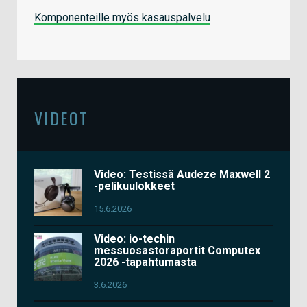
Komponenteille myös kasauspalvelu
VIDEOT
Video: Testissä Audeze Maxwell 2
-pelikuulokkeet
15.6.2026
Video: io-techin
messuosastoraportit Computex
2026 -tapahtumasta
3.6.2026