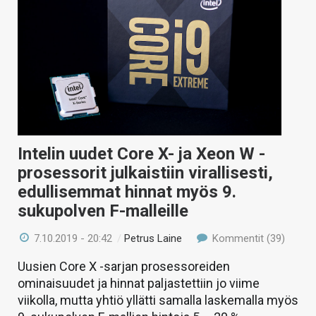
Intelin uudet Core X- ja Xeon W -
prosessorit julkaistiin virallisesti,
edullisemmat hinnat myös 9.
sukupolven F-malleille
7.10.2019 - 20:42
/
Petrus Laine
Kommentit (39)
Uusien Core X -sarjan prosessoreiden
ominaisuudet ja hinnat paljastettiin jo viime
viikolla, mutta yhtiö yllätti samalla laskemalla myös