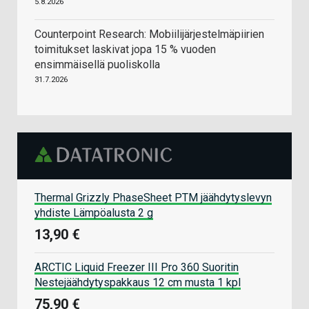
5.8.2026
Counterpoint Research: Mobiilijärjestelmäpiirien
toimitukset laskivat jopa 15 % vuoden
ensimmäisellä puoliskolla
31.7.2026
Thermal Grizzly PhaseSheet PTM jäähdytyslevyn
yhdiste Lämpöalusta 2 g
13,90 €
ARCTIC Liquid Freezer III Pro 360 Suoritin
Nestejäähdytyspakkaus 12 cm musta 1 kpl
75,90 €