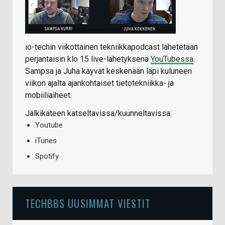
io-techin viikottainen tekniikkapodcast lähetetään
perjantaisin klo 15 live-lähetyksenä
YouTubessa
.
Sampsa ja Juha käyvät keskenään läpi kuluneen
viikon ajalta ajankohtaiset tietotekniikka- ja
mobiiliaiheet.
Jälkikäteen katseltavissa/kuunneltavissa:
Youtube
iTunes
Spotify
TECHBBS UUSIMMAT VIESTIT