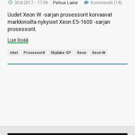
30.8.2017 - 17:59
/
Petrus Laine
Kommentit (14)
Uudet Xeon W -sarjan prosessorit korvaavat
markkinoilta nykyiset Xeon E5-1600 -sarjan
prosessorit.
Lue lisää
Intel
Prosessorit
Skylake-SP
Xeon
Xeon W