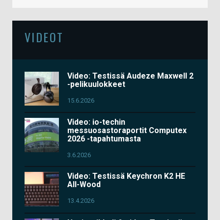
VIDEOT
Video: Testissä Audeze Maxwell 2
-pelikuulokkeet
15.6.2026
Video: io-techin
messuosastoraportit Computex
2026 -tapahtumasta
3.6.2026
Video: Testissä Keychron K2 HE
All-Wood
13.4.2026