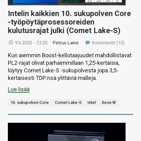
Intelin kaikkien 10. sukupolven Core
-työpöytäprosessoreiden
kulutusrajat julki (Comet Lake-S)
9.6.2020 - 23:20
/
Petrus Laine
Kommentit (10)
Kun aiemmin Boost-kellotaajuudet mahdollistavat
PL2-rajat olivat parhaimmillaan 1,25-kertaisia,
löytyy Comet Lake-S -sukupolvesta jopa 3,5-
kertaisesti TDP:nsä ylittäviä malleja.
Lue lisää
10. sukupolven Core
Comet Lake-S
Intel
Xeon W