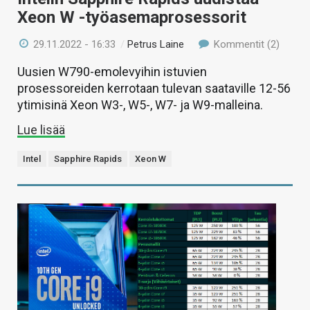
Xeon W -työasemaprosessorit
29.11.2022 - 16:33
/
Petrus Laine
Kommentit (2)
Uusien W790-emolevyihin istuvien
prosessoreiden kerrotaan tulevan saataville 12-56
ytimisinä Xeon W3-, W5-, W7- ja W9-malleina.
Lue lisää
Intel
Sapphire Rapids
Xeon W